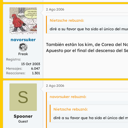
2 Ago 2006
Nietzsche rebuznó:
diré a su favor que ha sido el único del mu
navorsuker
También están los kim, de Corea del Nor
Apuesto por el final del descenso del S
Freak
Registro
15 Oct 2003
Mensajes
6.047
Reacciones
1.301
2 Ago 2006
S
navorsuker rebuznó:
Nietzsche rebuznó:
Spooner
diré a su favor que ha sido el único del 
Guest