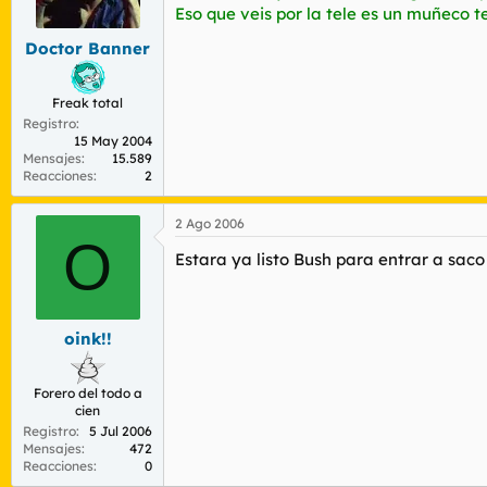
r
n
Eso que veis por la tele es un muñeco 
d
i
Doctor Banner
e
c
l
i
t
o
Freak total
e
Registro
m
15 May 2004
a
Mensajes
15.589
Reacciones
2
2 Ago 2006
O
Estara ya listo Bush para entrar a sac
oink!!
Forero del todo a
cien
Registro
5 Jul 2006
Mensajes
472
Reacciones
0