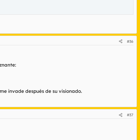
#36
znante:
d me invade después de su visionado.
#37