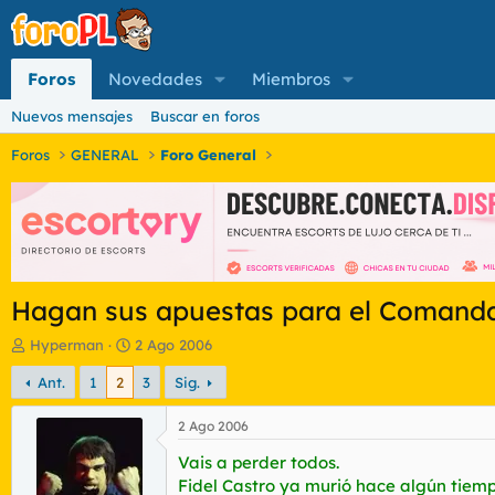
Foros
Novedades
Miembros
Nuevos mensajes
Buscar en foros
Foros
GENERAL
Foro General
Hagan sus apuestas para el Comand
I
F
Hyperman
2 Ago 2006
n
e
Ant.
1
2
3
Sig.
i
c
c
h
i
a
2 Ago 2006
a
d
Vais a perder todos.
d
e
o
i
Fidel Castro ya murió hace algún tiemp