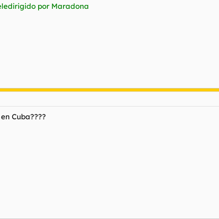
teledirigido por Maradona
o en Cuba????