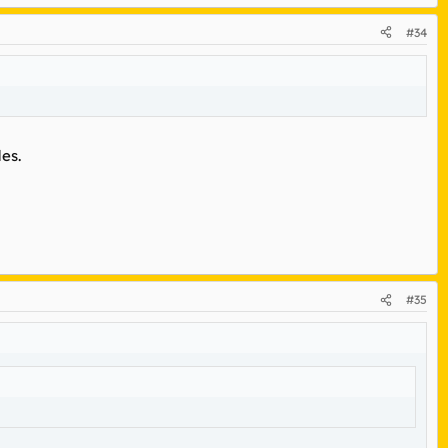
#34
es.
#35