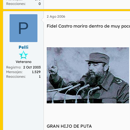
Reacciones
0
2 Ago 2006
P
Fidel Castro morira dentro de muy poc
Pelli
Veterano
Registro
2 Oct 2003
Mensajes
1.529
Reacciones
1
GRAN HIJO DE PUTA