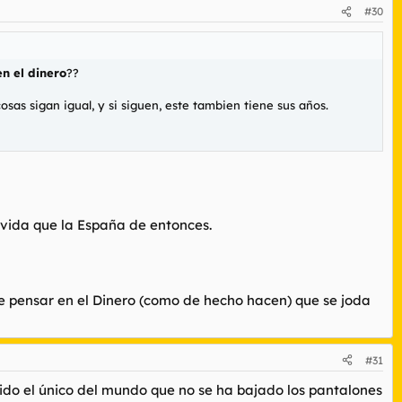
#30
en el dinero
??
sas sigan igual, y si siguen, este tambien tiene sus años.
 vida que la España de entonces.
ece pensar en el Dinero (como de hecho hacen) que se joda
#31
sido el único del mundo que no se ha bajado los pantalones