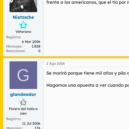
frente a los americanos, que el tio por 
Nietzsche
Veterano
Registro
6 Mar 2006
Mensajes
1.828
Reacciones
0
2 Ago 2006
G
Se morirá porque tiene mil años y pila d
Hagamos una apuesta a ver cuando palm
glandeador
Forero del todo a
cien
Registro
11 Jul 2006
Mensajes
176