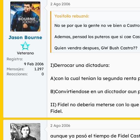
2 Ago 2006
Yosifollo rebuznó:
No se por que la gente no ve bien a Castro
Ademas, pensad los puteros que si cae Castr
Jason Bourne
Quien vendra despues, GW Bush Castro??
Veterano
Registro
9 Feb 2006
I)Derrocar una dictadura:
Mensajes
1.297
Reacciones
0
A)con la cual tenian la segunda renta 
B)Convirtiendose en un dicctador aun p
II) Fidel no deberia meterse con lo que
Fidel.
2 Ago 2006
aunque ya pasó el tiempo de Fidel Cast