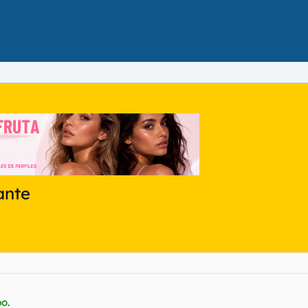
ante
o.