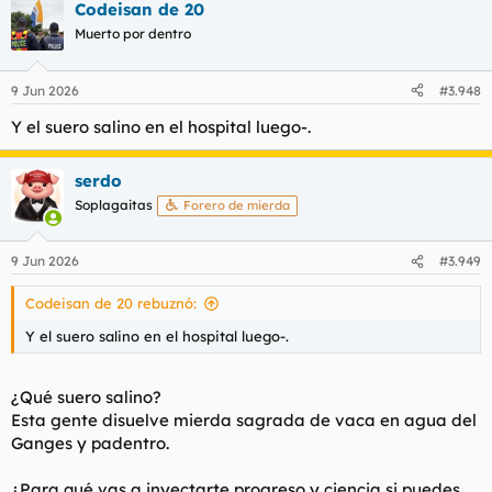
Codeisan de 20
c
c
Muerto por dentro
i
o
n
9 Jun 2026
#3.948
e
s
Y el suero salino en el hospital luego-.
:
serdo
Soplagaitas
Forero de mierda
9 Jun 2026
#3.949
Codeisan de 20 rebuznó:
Y el suero salino en el hospital luego-.
¿Qué suero salino?
Esta gente disuelve mierda sagrada de vaca en agua del
Ganges y padentro.
¿Para qué vas a inyectarte progreso y ciencia si puedes