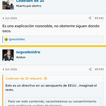
Codeisan de 20
c
c
Muerto por dentro
i
o
n
4 Jun 2026
#3.942
e
s
Es una explicación razonable, no obstante siguen dando
:
asco.
ignaciofdez
R
e
a
sugusdesidra
c
c
Asiduo
i
o
n
4 Jun 2026
#3.943
e
s
Codeisan de 20 rebuznó:
:
Esto es un directivo en un aeropuerto de EEUU , imaginad el
resto.
Para ver este contenido, necesitaremos su consentimiento
para configurar cookies de terceros.