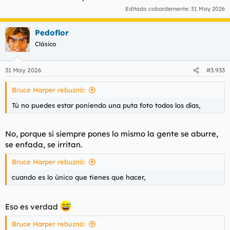
plástico más o menos rígido y una pinzas largas. Gafas de
Editado cobardemente:
31 May 2026
soldador para no ver nada, y unas pinzas en la nariz para no
Goler el resultado.
Pedoflor
- Foro - Hilo de la India una auténtico país de mierda -
Clásico
VÍDEOS DE GENTE MURIENDO.
31 May 2026
#3.933
Bruce Harper rebuznó:
Tú no puedes estar poniendo una puta foto todos los días,
No, porque si siempre pones lo mismo la gente se aburre,
se enfada, se irritan.
Bruce Harper rebuznó:
cuando es lo único que tienes que hacer,
Eso es verdad
Bruce Harper rebuznó: