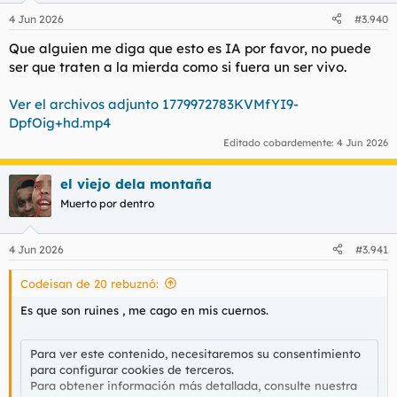
n
4 Jun 2026
#3.940
e
s
Que alguien me diga que esto es IA por favor, no puede
:
ser que traten a la mierda como si fuera un ser vivo.
Ver el archivos adjunto 1779972783KVMfYI9-
DpfOig+hd.mp4
Editado cobardemente:
4 Jun 2026
el viejo dela montaña
Muerto por dentro
4 Jun 2026
#3.941
Codeisan de 20 rebuznó:
Es que son ruines , me cago en mis cuernos.
Para ver este contenido, necesitaremos su consentimiento
para configurar cookies de terceros.
Para obtener información más detallada, consulte nuestra