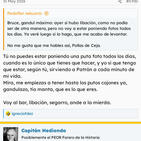
31 May 2026
#3.930
e
s
Pedoflor rebuznó:
:
Bruce, gandul máximo: ayer sí hubo libación, como no podía
ser de otra manera, pero no voy a estar poniendo fotos todos
los días. Ya veré luego si lo hago, que me acabo de levantar.
No me gusta que me hables así, Pollas de Ceja.
Tú no puedes estar poniendo una puta foto todos los días,
cuando es lo único que tienes que hacer, y yo si que tengo
que estar, según tú, sirviendo a Patrón a cada minuto de
mi vida.
Mira, me empiezas a tener hasta los putos cojones ya,
gandulazo, tío manta, que es lo que eres.
Voy al bar, libación, segarro, ande a la mierda.
ignaciofdez
R
e
a
Capitán Hediondo
c
c
Posiblemente el PEOR Forero de la Historia
i