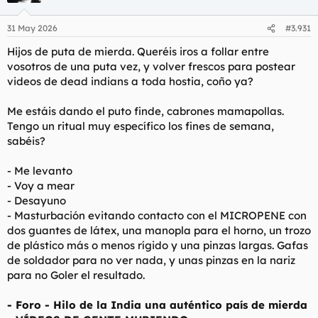
o
n
31 May 2026
#3.931
e
s
Hijos de puta de mierda. Queréis iros a follar entre
:
vosotros de una puta vez, y volver frescos para postear
videos de dead indians a toda hostia, coño ya?
Me estáis dando el puto finde, cabrones mamapollas.
Tengo un ritual muy específico los fines de semana,
sabéis?
- Me levanto
- Voy a mear
- Desayuno
- Masturbación evitando contacto con el MICROPENE con
dos guantes de látex, una manopla para el horno, un trozo
de plástico más o menos rígido y una pinzas largas. Gafas
de soldador para no ver nada, y unas pinzas en la nariz
para no Goler el resultado.
- Foro - Hilo de la India una auténtico país de mierda