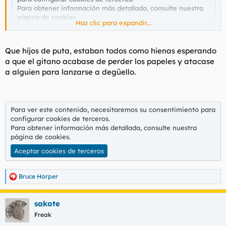
Para obtener información más detallada, consulte nuestra
página de cookies
.
Haz clic para expandir...
Aceptar cookies de terceros
Que hijos de puta, estaban todos como hienas esperando
a que el gitano acabase de perder los papeles y atacase
Bueno, el resto ya los conoceéis.
a alguien para lanzarse a degüello.
Para ver este contenido, necesitaremos su consentimiento para
configurar cookies de terceros.
Para obtener información más detallada, consulte nuestra
página de cookies
.
Aceptar cookies de terceros
Bruce Harper
R
e
a
sakote
c
c
Freak
i