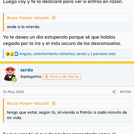
Luego voy y te la dedicaré para ver si entras en razón.
Bruce Harper rebuznó:
ande a la mierda.
Yo te deseo un día estupendo porque sé que hablas
cegado por la ira y el más oscuro de los desconsuelos.
Angulo
,
calentamiento climatico
,
serdo
y 1 persona más
R
e
a
serdo
c
c
Soplagaitas
Forero de mierda
i
o
n
31 May 2026
#3.934
e
s
Bruce Harper rebuznó:
:
tengo que estar, según tú, sirviendo a Patrón a cada minuto de
mi vida.