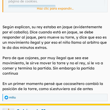
página de cookies
.
Aceptar cookies de terceros
Haz clic para expandir...
Según explican, su rey estaba en jaque (evidentemente
por el caballo). Dice cuando está en jaque, se debe
responder al jaque, pero mueve su torre, y dice que eso es
un movimiento ilegal y por eso el niño llama al arbitro que
le da dos minutos extras.
Pero de que cojones, por muy ilegal que sea ese
movimiento, le sirve mover la torre y no el rey, si le va a
comer y termina la partida. Sin embargo la partida
continua
En un primer momento pensé que cacaseitero cambió la
posición de la torre, como si.estuviera así de antes
miliu
R
e
a