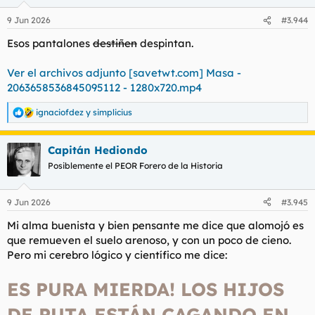
o
n
9 Jun 2026
#3.944
e
s
Esos pantalones
destiñen
despintan.
:
Ver el archivos adjunto [savetwt.com] Masa -
2063658536845095112 - 1280x720.mp4
ignaciofdez
y
simplicius
R
e
a
Capitán Hediondo
c
c
Posiblemente el PEOR Forero de la Historia
i
o
n
9 Jun 2026
#3.945
e
s
Mi alma buenista y bien pensante me dice que alomojó es
:
que remueven el suelo arenoso, y con un poco de cieno.
Pero mi cerebro lógico y científico me dice:
ES PURA MIERDA! LOS HIJOS
DE PUTA ESTÁN CAGANDO EN