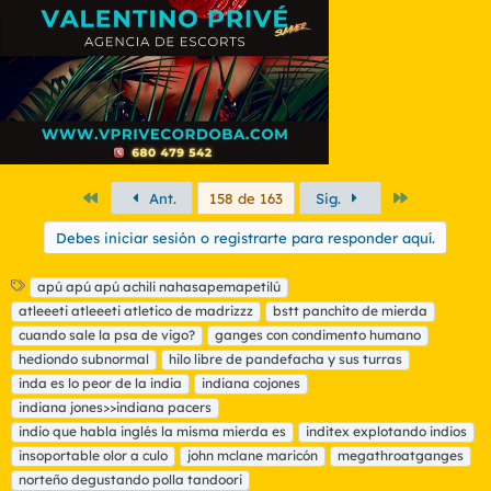
s
:
Primero
Último
Ant.
158 de 163
Sig.
Debes iniciar sesión o registrarte para responder aquí.
E
apú apú apú achili nahasapemapetilú
t
atleeeti atleeeti atletico de madrizzz
bstt panchito de mierda
i
cuando sale la psa de vigo?
ganges con condimento humano
q
hediondo subnormal
hilo libre de pandefacha y sus turras
u
inda es lo peor de la india
e
indiana cojones
t
indiana jones>>indiana pacers
a
indio que habla inglés la misma mierda es
inditex explotando indios
s
insoportable olor a culo
john mclane maricón
megathroatganges
norteño degustando polla tandoori