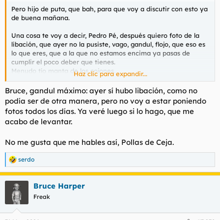
Pero hijo de puta, que bah, para que voy a discutir con esto ya
de buena mañana.
Una cosa te voy a decir, Pedro Pé, después quiero foto de la
libación, que ayer no la pusiste, vago, gandul, flojo, que eso es
lo que eres, que a la que no estamos encima ya pasas de
cumplir el poco deber que tienes.
Menudo tío manta de los cojones.
Haz clic para expandir...
Holgazán!
Bruce, gandul máximo: ayer sí hubo libación, como no
podía ser de otra manera, pero no voy a estar poniendo
fotos todos los días. Ya veré luego si lo hago, que me
acabo de levantar.
No me gusta que me hables así, Pollas de Ceja.
serdo
R
e
a
Bruce Harper
c
c
Freak
i
o
n