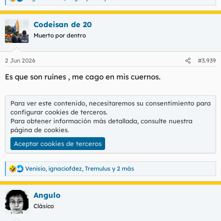
R
e
a
Codeisan de 20
c
c
Muerto por dentro
i
o
n
2 Jun 2026
#3.939
e
s
Es que son ruines , me cago en mis cuernos.
:
Para ver este contenido, necesitaremos su consentimiento para
configurar cookies de terceros.
Para obtener información más detallada, consulte nuestra
página de cookies
.
Aceptar cookies de terceros
Venisio
,
ignaciofdez
,
Tremulus
y 2 más
R
e
a
Angulo
c
c
Clásico
i
o