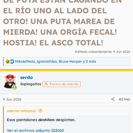
EL RÍO UNO AL LADO DEL
OTRO! UNA PUTA MAREA DE
MIERDA! UNA ORGÍA FECAL!
HOSTIA! EL ASCO TOTAL!
Editado cobardemente:
9 Jun 2026
NikolaTesla
,
ignaciofdez
,
Bruce Harper
y 2 más
R
e
a
serdo
c
c
Soplagaitas
Forero de mierda
i
o
n
9 Jun 2026
#3.946
e
s
sakote rebuznó:
:
Esos pantalones
destiñen
despintan.
Ver el archivos adjunto 222063