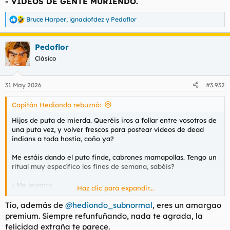
- VÍDEOS DE GENTE MURIENDO.
Bruce Harper
,
ignaciofdez
y
Pedoflor
R
e
a
Pedoflor
c
c
Clásico
i
o
n
31 May 2026
#3.932
e
s
Capitán Hediondo rebuznó:
:
Hijos de puta de mierda. Queréis iros a follar entre vosotros de
una puta vez, y volver frescos para postear videos de dead
indians a toda hostia, coño ya?
Me estáis dando el puto finde, cabrones mamapollas. Tengo un
ritual muy específico los fines de semana, sabéis?
- Me levanto
Haz clic para expandir...
- Voy a mear
- Desayuno
Tío, además de
@hediondo_subnormal
, eres un amargao
- Masturbación evitando contacto con el MICROPENE con dos
premium. Siempre refunfuñando, nada te agrada, la
guantes de látex, una manopla para el horno, un trozo de
felicidad extraña te parece.