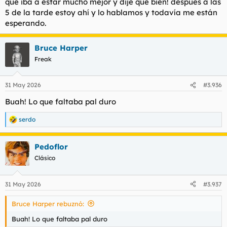
que iba a estar mucho mejor y dije que bien! después a las
5 de la tarde estoy ahí y lo hablamos y todavía me están
esperando.
Bruce Harper
Freak
31 May 2026
#3.936
Buah! Lo que faltaba pal duro
serdo
R
e
a
Pedoflor
c
c
Clásico
i
o
n
31 May 2026
#3.937
e
s
Bruce Harper rebuznó:
:
Buah! Lo que faltaba pal duro