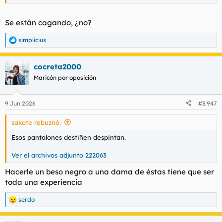
Se están cagando, ¿no?
simplicius
R
e
a
cocreta2000
c
c
Maricón por oposición
i
o
n
9 Jun 2026
#3.947
e
s
sakote rebuznó:
:
Esos pantalones
destiñen
despintan.
Ver el archivos adjunto 222063
Hacerle un beso negro a una dama de éstas tiene que ser
toda una experiencia
serdo
R
e
a