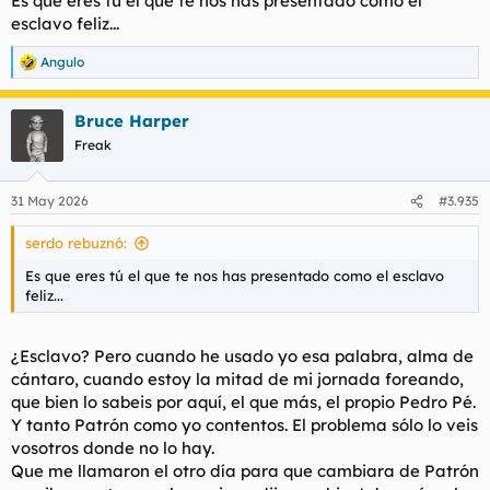
Es que eres tú el que te nos has presentado como el
esclavo feliz...
Angulo
R
e
a
Bruce Harper
c
c
Freak
i
o
n
31 May 2026
#3.935
e
s
serdo rebuznó:
:
Es que eres tú el que te nos has presentado como el esclavo
feliz...
¿Esclavo? Pero cuando he usado yo esa palabra, alma de
cántaro, cuando estoy la mitad de mi jornada foreando,
que bien lo sabeis por aquí, el que más, el propio Pedro Pé.
Y tanto Patrón como yo contentos. El problema sólo lo veis
vosotros donde no lo hay.
Que me llamaron el otro día para que cambiara de Patrón