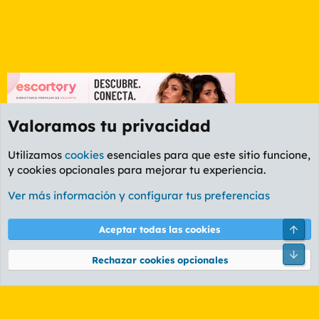
Valoramos tu privacidad
Utilizamos
cookies
esenciales para que este sitio funcione,
y cookies opcionales para mejorar tu experiencia.
Foro General
Ver más información y configurar tus preferencias
Cookies
PL OLDSTYLE AMARILLO
Cambiar fuente
Español (ES)
Arri
Aceptar todas las cookies
Contáctanos
Términos y reglas
Política de privacidad
Ayuda
R
Pie
S
Rechazar cookies opcionales
S
®
Community platform by XenForo
© 2010-2026 XenForo Ltd.