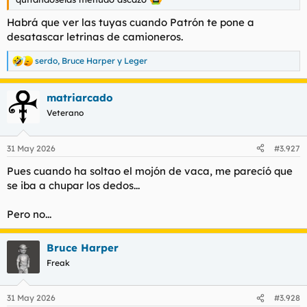
t
o
e
Habrá que ver las tuyas cuando Patrón te pone a
m
desatascar letrinas de camioneros.
a
serdo
,
Bruce Harper
y
Leger
R
e
a
matriarcado
c
c
Veterano
i
o
n
31 May 2026
#3.927
e
s
Pues cuando ha soltao el mojón de vaca, me parecíó que
:
se iba a chupar los dedos...
Pero no...
Bruce Harper
Freak
31 May 2026
#3.928