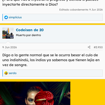
inyectarte directamente a Dios?
Editado cobardemente:
9 Jun 2026
simplicius
R
e
a
Codeisan de 20
c
c
Muerto por dentro
i
o
n
9 Jun 2026
#3.950
e
s
Digo a la gente normal que se le ocurra besar el culo de
:
una indiahindú, los indios ya sabemos que tienen lejía en
vez de sangre.
serdo
R
e
a
c
c
i
o
n
e