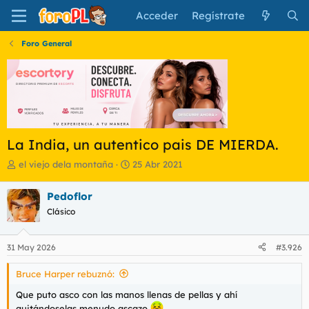
Acceder
Regístrate
Foro General
La India, un autentico pais DE MIERDA.
I
F
el viejo dela montaña
25 Abr 2021
n
e
i
c
Pedoflor
c
h
Clásico
i
a
a
d
d
e
31 May 2026
#3.926
o
i
r
n
Bruce Harper rebuznó:
d
i
e
c
Que puto asco con las manos llenas de pellas y ahí
l
i
quitándoselas menudo ascazo