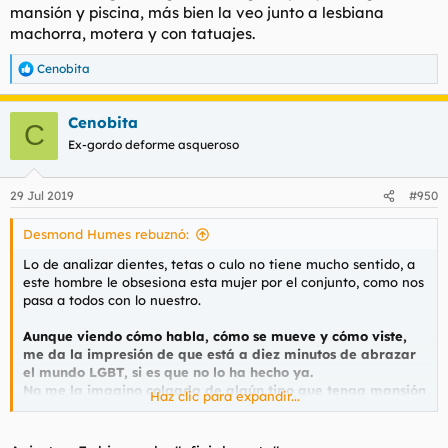
mansión y piscina, más bien la veo junto a lesbiana
machorra, motera y con tatuajes.
Cenobita
R
e
a
Cenobita
c
C
c
Ex-gordo deforme asqueroso
i
o
n
29 Jul 2019
#950
e
s
Desmond Humes rebuznó:
:
Lo de analizar dientes, tetas o culo no tiene mucho sentido, a
este hombre le obsesiona esta mujer por el conjunto, como nos
pasa a todos con lo nuestro.
Aunque viendo cómo habla, cómo se mueve y cómo viste,
me da la impresión de que está a diez minutos de abrazar
el mundo LGBT, si es que no lo ha hecho ya.
No me la imagino colgada de algún tipo que tenga mansión
Haz clic para expandir...
y piscina, más bien la veo junto a lesbiana machorra,
motera y con tatuajes.