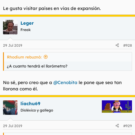
Le gusta visitar países en vías de expansión.
Leger
Freak
29 Jul 2019
#928
Rhodium rebuznó:
¿A cuanto tendrá el llorómetro?
No sé, pero creo que a
@Cenobita
le pone que sea tan
llorona como él.
liachu69
Disléxico y gallego
29 Jul 2019
#929