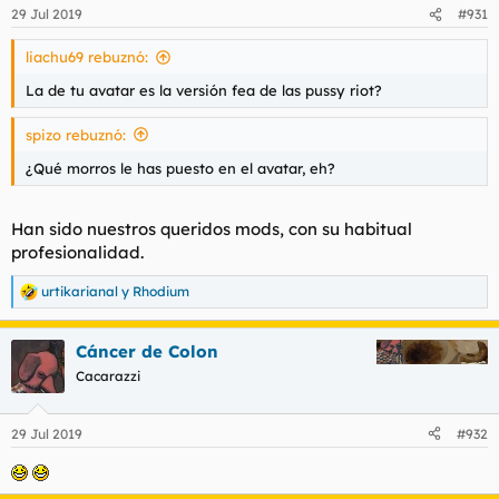
29 Jul 2019
#931
liachu69 rebuznó:
La de tu avatar es la versión fea de las pussy riot?
spizo rebuznó:
¿Qué morros le has puesto en el avatar, eh?
Han sido nuestros queridos mods, con su habitual
profesionalidad.
urtikarianal
y
Rhodium
R
e
a
Cáncer de Colon
c
c
Cacarazzi
i
o
n
29 Jul 2019
#932
e
s
: