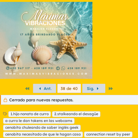
Primero
Último
Ant.
38 de 40
Sig.
Cerrado para nuevas respuestas.
E
1.hijo nonato de curro
2.stalkeando el desagüe
t
a curro le dan tokens en las webcams
i
cenobita chuleando de saber inglés geek
q
cenobita necesitado de que le hagan caso
connection reset by peer
u