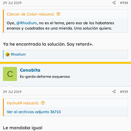
29 Jul 2019
#938
Cáncer de Colon rebuznó:
Oye,
@Rhodium
, no es el tema, pero eso de los habatares
enanos y cuadrados es una mierda. Una solución quiero.
Ya he encontrado la solución. Soy retard+.
Rhodium
R
e
a
Cenobita
c
C
c
Ex-gordo deforme asqueroso
i
o
n
29 Jul 2019
#939
e
s
liachu69 rebuznó:
:
Ver el archivos adjunto 36710
Le mandaba igual