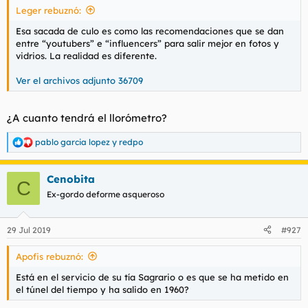
Leger rebuznó:
l
i
t
o
Esa sacada de culo es como las recomendaciones que se dan
e
entre “youtubers” e “influencers” para salir mejor en fotos y
m
vidrios. La realidad es diferente.
a
Ver el archivos adjunto 36709
¿A cuanto tendrá el llorómetro?
pablo garcia lopez
y
redpo
R
e
a
Cenobita
c
C
c
Ex-gordo deforme asqueroso
i
o
n
29 Jul 2019
#927
e
s
Apofis rebuznó:
:
Está en el servicio de su tía Sagrario o es que se ha metido en
el túnel del tiempo y ha salido en 1960?