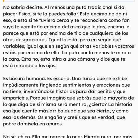
No sabría decirte. Al menos una puta tradicional sí da
placer físico, sí te la puedes follar. Esta encima no da ni
eso, a esta si te tuviera cerca y te reconociera como fan
suyo te vomitaría encima del asco que le das, encima le
parece que está por encima de ti o de cualquiera de los
otros desgraciados. Igual lo está, pero en según qué
variables, igual que en según qué otras variables vosotros
estáis por encima de ella. La puta por lo menos te mira a
la cara. Esta no, esta mira a una cámara y dice que te
está mirando a los ojos.
Es basura humana. Es escoria. Una furcia que se exhibe
impúdicamente fingiendo sentimientos y emociones que
no tiene, inventándose historias para dar penita y que
empaticéis. Porque imagino que sabrás que la mayoría de
lo que diga de sí misma será mentira, ¿cierto? La historia
esa que cuenta más arriba dudo que sea cierta, y como
esa las demás. Os engaña y creéis que es verdad, que
pobre damisela en apuros.
No sé, chico. Ella me parece lo peor. Mierda pura, por más