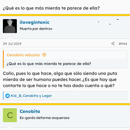
oro, brilla pero apesta.
¿Qué es lo que más mierda te parece de ella?
ilovegintonic
Muerto por dentro+
29 Jul 2019
#944
Cenobita rebuznó:
¿Qué es lo que más mierda te parece de ella?
Coño, pues lo que hace, algo que sólo siendo una puta
mierda de ser humano puedes hacer. ¿Es que hay que
contarte lo que hace o no te has dado cuenta o qué?
Kid_B
,
Cenobita
y
Leger
R
e
a
Cenobita
c
C
c
Ex-gordo deforme asqueroso
i
o