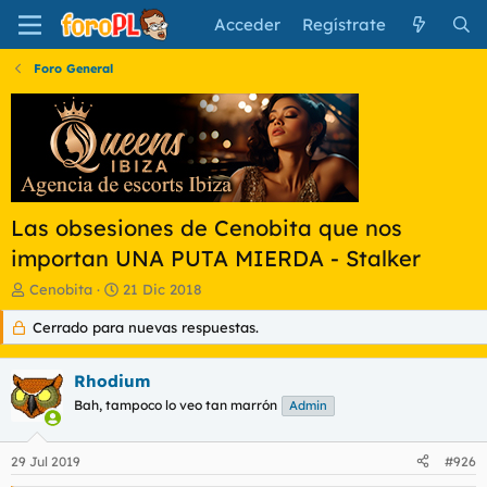
Acceder
Regístrate
Foro General
Las obsesiones de Cenobita que nos
importan UNA PUTA MIERDA - Stalker
I
F
Cenobita
21 Dic 2018
n
e
Cerrado para nuevas respuestas.
i
c
c
h
i
a
Rhodium
a
d
d
Bah, tampoco lo veo tan marrón
e
Admin
o
i
r
n
29 Jul 2019
#926
d
i
e
c