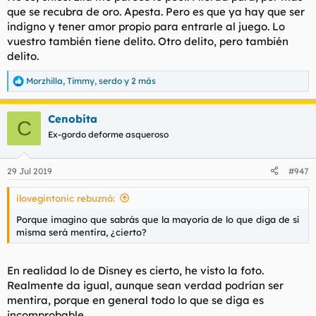
que se recubra de oro. Apesta. Pero es que ya hay que ser
indigno y tener amor propio para entrarle al juego. Lo
vuestro también tiene delito. Otro delito, pero también
delito.
Morzhilla
,
Timmy
,
serdo
y 2 más
R
e
a
Cenobita
c
C
c
Ex-gordo deforme asqueroso
i
o
n
29 Jul 2019
#947
e
s
ilovegintonic rebuznó:
:
Porque imagino que sabrás que la mayoría de lo que diga de sí
misma será mentira, ¿cierto?
En realidad lo de Disney es cierto, he visto la foto.
Realmente da igual, aunque sean verdad podrían ser
mentira, porque en general todo lo que se diga es
incomprobable.