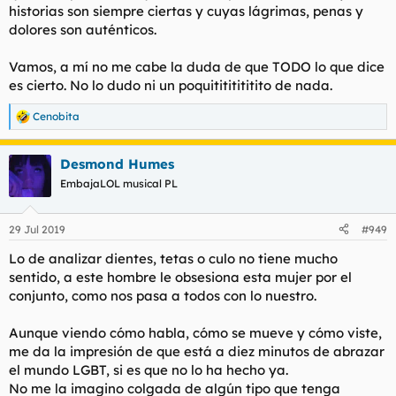
historias son siempre ciertas y cuyas lágrimas, penas y
dolores son auténticos.
Vamos, a mí no me cabe la duda de que TODO lo que dice
es cierto. No lo dudo ni un poquitititititito de nada.
Cenobita
R
e
a
Desmond Humes
c
c
EmbajaLOL musical PL
i
o
n
29 Jul 2019
#949
e
s
Lo de analizar dientes, tetas o culo no tiene mucho
:
sentido, a este hombre le obsesiona esta mujer por el
conjunto, como nos pasa a todos con lo nuestro.
Aunque viendo cómo habla, cómo se mueve y cómo viste,
me da la impresión de que está a diez minutos de abrazar
el mundo LGBT, si es que no lo ha hecho ya.
No me la imagino colgada de algún tipo que tenga