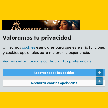
Valoramos tu privacidad
Utilizamos
cookies
esenciales para que este sitio funcione,
y cookies opcionales para mejorar tu experiencia.
Foro General
Ver más información y configurar tus preferencias
Cookies
PL OLDSTYLE AMARILLO
Cambiar fuente
Español (ES)
Arri
Aceptar todas las cookies
Contáctanos
Términos y reglas
Política de privacidad
Ayuda
R
Pie
S
Rechazar cookies opcionales
S
®
Community platform by XenForo
© 2010-2026 XenForo Ltd.