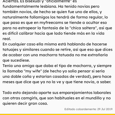
Aciertas. Es bisexual y "oficialmente" es
fundamentalmente lesbiana. Ha tenido novias pero
también novios, de hecho se quien fue uno de ellos, y
naturalmente follamigos los tendrá de forma regular, lo
que pasa es que en myfreecams se tiende a ocultar eso
para no estropear la fantasía de la "chica soltera", así que
es difícil calibrar hacia que lado tiende más en la vida
real.
En cualquier caso ella misma está hablando de hacerse
tatuajes y similares cuando se retire, así que eso que dices
de acabar con una machorra tatuada no me extrañaría
que sucediese.
Tenía una amiga que daba el tipo de machorra, y siempre
la llamaba "my wife" (de hecho yo solía pensar si sería
una doble coña y estarían casadas de verdad), pero hace
meses que dice que ya no la ve y que tiene novia, a saber.
Todo esto dejando aparte sus emparejamientos laborales
con otras camgirls, que son habituales en el mundillo y no
quieren decir gran cosa.
Editado cobardemente:
29 Jul 2019