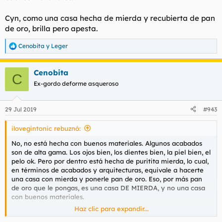
Cyn, como una casa hecha de mierda y recubierta de pan
de oro, brilla pero apesta.
Cenobita
y
Leger
R
e
a
Cenobita
c
C
c
Ex-gordo deforme asqueroso
i
o
n
29 Jul 2019
#943
e
s
ilovegintonic rebuznó:
:
No, no está hecha con buenos materiales. Algunos acabados
son de alta gama. Los ojos bien, los dientes bien, la piel bien, el
pelo ok. Pero por dentro está hecha de puritita mierda, lo cual,
en términos de acabados y arquitecturas, equivale a hacerte
una casa con mierda y ponerle pan de oro. Eso, por más pan
de oro que le pongas, es una casa DE MIERDA, y no una casa
con buenos materiales.
Haz clic para expandir...
Cyn, como una casa hecha de mierda y recubierta de pan de