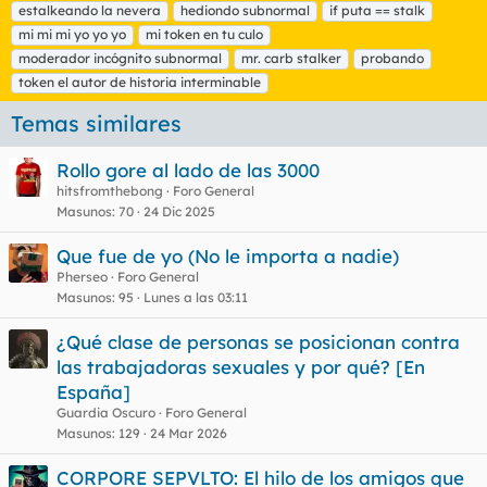
estalkeando la nevera
e
hediondo subnormal
if puta == stalk
t
mi mi mi yo yo yo
mi token en tu culo
a
moderador incógnito subnormal
mr. carb stalker
probando
s
token el autor de historia interminable
Temas similares
Rollo gore al lado de las 3000
hitsfromthebong
Foro General
Masunos
70
24 Dic 2025
Que fue de yo (No le importa a nadie)
Pherseo
Foro General
Masunos
95
Lunes a las 03:11
¿Qué clase de personas se posicionan contra
las trabajadoras sexuales y por qué? [En
España]
Guardia Oscuro
Foro General
Masunos
129
24 Mar 2026
CORPORE SEPVLTO: El hilo de los amigos que