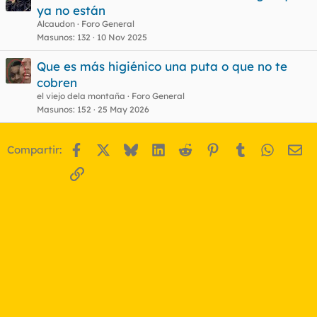
ya no están
Alcaudon
Foro General
Masunos
132
10 Nov 2025
Que es más higiénico una puta o que no te
cobren
el viejo dela montaña
Foro General
Masunos
152
25 May 2026
Facebook
X
Bluesky
LinkedIn
Reddit
Pinterest
Tumblr
WhatsA
Em
Compartir:
Enlace