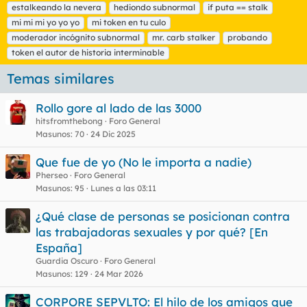
estalkeando la nevera
e
hediondo subnormal
if puta == stalk
t
mi mi mi yo yo yo
mi token en tu culo
a
moderador incógnito subnormal
mr. carb stalker
probando
s
token el autor de historia interminable
Temas similares
Rollo gore al lado de las 3000
hitsfromthebong
Foro General
Masunos
70
24 Dic 2025
Que fue de yo (No le importa a nadie)
Pherseo
Foro General
Masunos
95
Lunes a las 03:11
¿Qué clase de personas se posicionan contra
las trabajadoras sexuales y por qué? [En
España]
Guardia Oscuro
Foro General
Masunos
129
24 Mar 2026
CORPORE SEPVLTO: El hilo de los amigos que