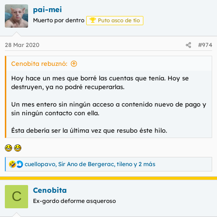
pai-mei
Muerto por dentro
Puto asco de tío
28 Mar 2020
#974
Cenobita rebuznó:
Hoy hace un mes que borré las cuentas que tenía. Hoy se
destruyen, ya no podré recuperarlas.
Un mes entero sin ningún acceso a contenido nuevo de pago y
sin ningún contacto con ella.
Ésta debería ser la última vez que resubo éste hilo.
cuellopavo
,
Sir Ano de Bergerac
,
tileno
y 2 más
R
e
a
Cenobita
c
C
c
Ex-gordo deforme asqueroso
i
o