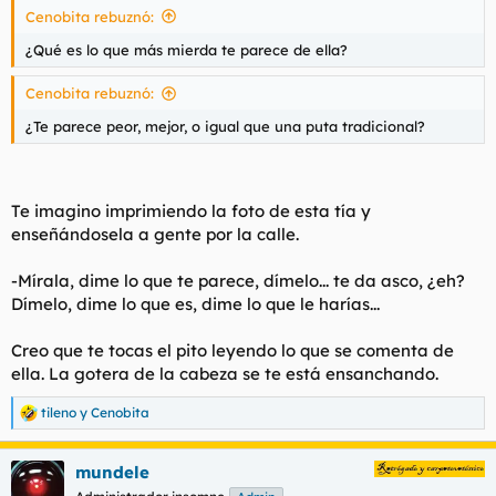
Cenobita rebuznó:
l
i
t
o
¿Qué es lo que más mierda te parece de ella?
e
m
Cenobita rebuznó:
a
¿Te parece peor, mejor, o igual que una puta tradicional?
Te imagino imprimiendo la foto de esta tía y
enseñándosela a gente por la calle.
-Mírala, dime lo que te parece, dímelo... te da asco, ¿eh?
Dímelo, dime lo que es, dime lo que le harías...
Creo que te tocas el pito leyendo lo que se comenta de
ella. La gotera de la cabeza se te está ensanchando.
tileno
y
Cenobita
R
e
a
mundele
c
c