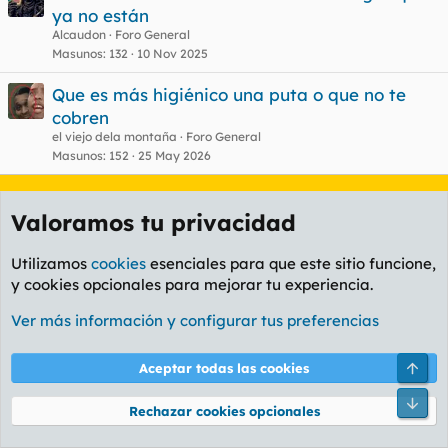
ya no están
Alcaudon
Foro General
Masunos
132
10 Nov 2025
Que es más higiénico una puta o que no te
cobren
el viejo dela montaña
Foro General
Masunos
152
25 May 2026
Facebook
X
Bluesky
LinkedIn
Reddit
Pinterest
Tumblr
WhatsA
Em
Compartir:
Valoramos tu privacidad
Enlace
Utilizamos
cookies
esenciales para que este sitio funcione,
y cookies opcionales para mejorar tu experiencia.
Ver más información y configurar tus preferencias
Aceptar todas las cookies
Rechazar cookies opcionales
Foro General