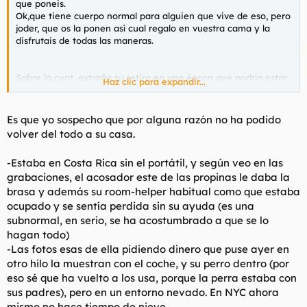
que poneis.
Ok,que tiene cuerpo normal para alguien que vive de eso, pero
joder, que os la ponen así cual regalo en vuestra cama y la
disfrutais de todas las maneras.
Sobre la cynt, extraña su retiro en una época que podría estar
Haz clic para expandir...
forrandose en casa..
Es que yo sospecho que por alguna razón no ha podido
volver del todo a su casa.
-Estaba en Costa Rica sin el portátil, y según veo en las
grabaciones, el acosador este de las propinas le daba la
brasa y además su room-helper habitual como que estaba
ocupado y se sentía perdida sin su ayuda (es una
subnormal, en serio, se ha acostumbrado a que se lo
hagan todo)
-Las fotos esas de ella pidiendo dinero que puse ayer en
otro hilo la muestran con el coche, y su perro dentro (por
eso sé que ha vuelto a los usa, porque la perra estaba con
sus padres), pero en un entorno nevado. En NYC ahora
mismo no hace tiempo de nieve.