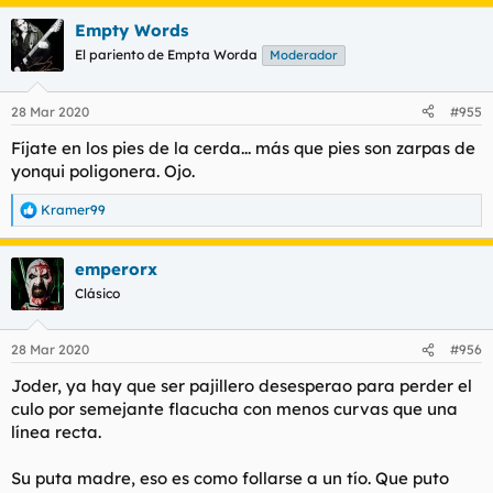
a
Empty Words
c
c
El pariento de Empta Worda
Moderador
i
o
n
28 Mar 2020
#955
e
s
Fíjate en los pies de la cerda... más que pies son zarpas de
:
yonqui poligonera. Ojo.
Kramer99
R
e
a
emperorx
c
c
Clásico
i
o
n
28 Mar 2020
#956
e
s
Joder, ya hay que ser pajillero desesperao para perder el
:
culo por semejante flacucha con menos curvas que una
línea recta.
Su puta madre, eso es como follarse a un tío. Que puto