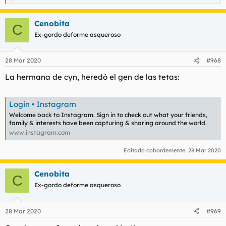
e
a
Cenobita
c
C
c
Ex-gordo deforme asqueroso
i
o
n
28 Mar 2020
#968
e
s
La hermana de cyn, heredó el gen de las tetas:
:
Login • Instagram
Welcome back to Instagram. Sign in to check out what your friends,
family & interests have been capturing & sharing around the world.
www.instagram.com
Editado cobardemente:
28 Mar 2020
Cenobita
C
Ex-gordo deforme asqueroso
28 Mar 2020
#969