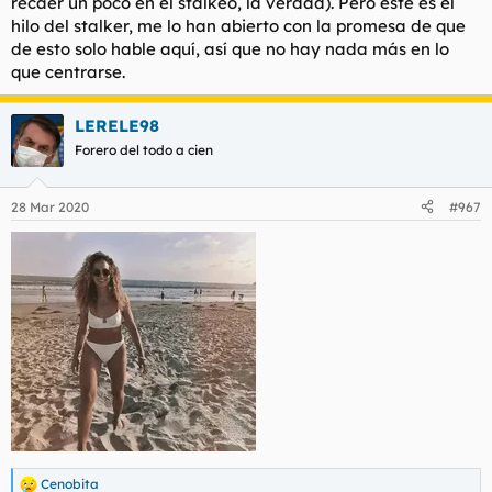
recaer un poco en el stalkeo, la verdad). Pero este es el
hilo del stalker, me lo han abierto con la promesa de que
de esto solo hable aquí, así que no hay nada más en lo
que centrarse.
LERELE98
Forero del todo a cien
28 Mar 2020
#967
Cenobita
R