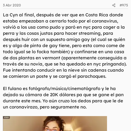
n
3 Abr 2020
#975
e
s
La Cyn al final, después de ver que en Costa Rica donde
:
estaba empezaban a cerrarlo todo por el coronavirus,
volvió a los usa como pudo y paró en nyc para coger a la
perra y las cosas justas para hacer streaming, para
después huir con un supuesto amigo gay (el cual se quién
es y algo de pinta de gay tiene, pero esta como come de
todo igual se lo focka también) y confinarse en una casa
de dos plantas en vermont (aparentemente conseguida a
través de su novia, que se ha quedado en nyc pringando).
Fue intentando conducir en la nieve sin cadenas cuando
se comieron un poste y se cargó el parachoques.
El fulano es fotógrafo/músico/cinematógrafo y le ha
dejado su cámara de 20K dólares pa que se gane el pan
durante este mes. Yo aún cruzo los dedos para que le de
un coronavirazo, pero seguramente no.