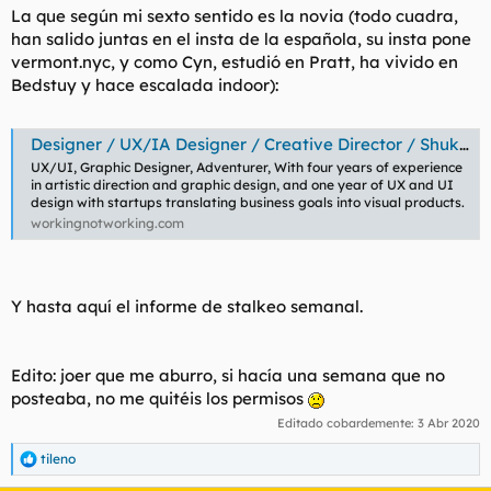
La que según mi sexto sentido es la novia (todo cuadra,
han salido juntas en el insta de la española, su insta pone
vermont.nyc, y como Cyn, estudió en Pratt, ha vivido en
Bedstuy y hace escalada indoor):
Designer / UX/IA Designer / Creative Director / Shuk-yee Poon – Working Not Working
UX/UI, Graphic Designer, Adventurer, With four years of experience
in artistic direction and graphic design, and one year of UX and UI
design with startups translating business goals into visual products.
workingnotworking.com
Y hasta aquí el informe de stalkeo semanal.
Edito: joer que me aburro, si hacía una semana que no
posteaba, no me quitéis los permisos
Editado cobardemente:
3 Abr 2020
tileno
R
e