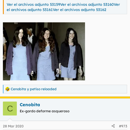
Ver el archivos adjunto 53159
Ver el archivos adjunto 53160
Ver
el archivos adjunto 53161
Ver el archivos adjunto 53162
Cenobita
y
petiso reloaded
R
e
a
Cenobita
c
C
c
Ex-gordo deforme asqueroso
i
o
n
28 Mar 2020
#973
e