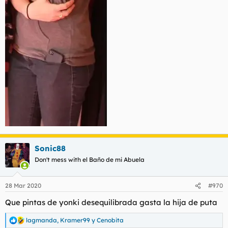
Sonic88
Don't mess with el Baño de mi Abuela
28 Mar 2020
#970
Que pintas de yonki desequilibrada gasta la hija de puta
lagmanda
,
Kramer99
y
Cenobita
R