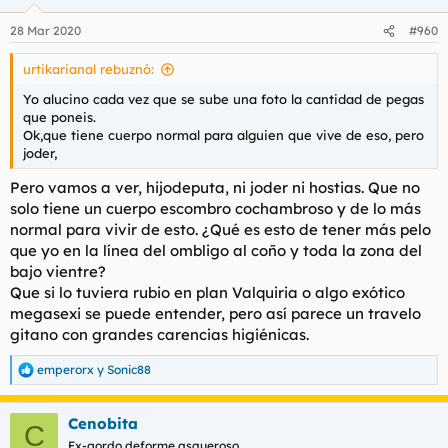
28 Mar 2020
#960
urtikarianal rebuznó:
Yo alucino cada vez que se sube una foto la cantidad de pegas
que poneis.
Ok,que tiene cuerpo normal para alguien que vive de eso, pero
joder,
Pero vamos a ver, hijodeputa, ni joder ni hostias. Que no
solo tiene un cuerpo escombro cochambroso y de lo más
normal para vivir de esto. ¿Qué es esto de tener más pelo
que yo en la línea del ombligo al coño y toda la zona del
bajo vientre?
Que si lo tuviera rubio en plan Valquiria o algo exótico
megasexi se puede entender, pero así parece un travelo
gitano con grandes carencias higiénicas.
emperorx
y
Sonic88
R
e
a
Cenobita
c
C
c
Ex-gordo deforme asqueroso