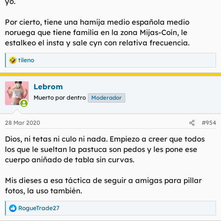
yo.
Por cierto, tiene una hamija medio española medio
noruega que tiene familia en la zona Mijas-Coín, le
estalkeo el insta y sale cyn con relativa frecuencia.
tileno
R
e
a
Lebrom
c
c
Muerto por dentro
Moderador
i
o
n
28 Mar 2020
#954
e
s
Dios, ni tetas ni culo ni nada. Empiezo a creer que todos
:
los que le sueltan la pastuca son pedos y les pone ese
cuerpo aniñado de tabla sin curvas.
Mis dieses a esa táctica de seguir a amigas para pillar
fotos, la uso también.
RogueTrade27
R
e