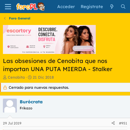
Acceder
Regístrate
Foro General
Las obsesiones de Cenobita que nos
importan UNA PUTA MIERDA - Stalker
I
F
Cenobita
21 Dic 2018
n
e
Cerrado para nuevas respuestas.
i
c
c
h
i
a
Burócrata
a
d
d
Frikazo
e
o
i
r
n
29 Jul 2019
#951
d
i
e
c