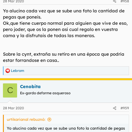
28 Mar 2020
#958
Yo alucino cada vez que se sube una foto la cantidad de
pegas que poneis.
Ok,que tiene cuerpo normal para alguien que vive de eso,
pero joder, que os la ponen así cual regalo en vuestra
cama y la disfrutais de todas las maneras.
Sobre la cynt, extraña su retiro en una época que podría
estar forrandose en casa..
Lebrom
R
e
a
Cenobita
c
C
c
Ex-gordo deforme asqueroso
i
o
n
28 Mar 2020
#959
e
s
urtikarianal rebuznó:
:
Yo alucino cada vez que se sube una foto la cantidad de pegas