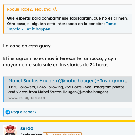
RogueTrade27 rebuznó:
Qué esperas para compartir ese fapstagram, que no es crimen.
Otra cosa, si alguien está interesado en la canción:
Tame
Impala - Let it happen
La canción está guay.
El instagram no es muy interesante tampoco, y cyn
mayormente solo sale en las stories de 24 horas.
Mabel Santos Haugen (@mabelhaugen) • Instagram photos and videos
1,820 Followers, 1,643 Following, 755 Posts - See Instagram photos
and videos from Mabel Santos Haugen (@mabelhaugen)
www.instagram.com
RogueTrade27
R
e
a
serdo
c
c
Soplagaitas
Forero de mierda