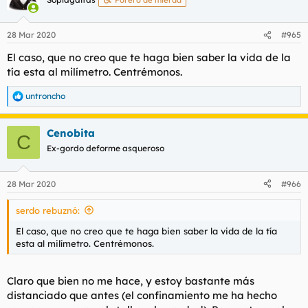
i
o
n
28 Mar 2020
#965
e
s
El caso, que no creo que te haga bien saber la vida de la
:
tía esta al milímetro. Centrémonos.
untroncho
R
e
a
Cenobita
c
C
c
Ex-gordo deforme asqueroso
i
o
n
28 Mar 2020
#966
e
s
serdo rebuznó:
:
El caso, que no creo que te haga bien saber la vida de la tía
esta al milímetro. Centrémonos.
Claro que bien no me hace, y estoy bastante más
distanciado que antes (el confinamiento me ha hecho