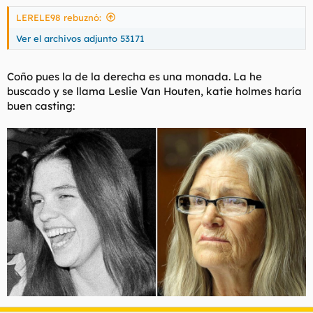
s
LERELE98 rebuznó:
:
Ver el archivos adjunto 53171
Coño pues la de la derecha es una monada. La he
buscado y se llama Leslie Van Houten, katie holmes haría
buen casting: