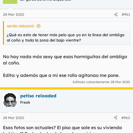
i
o
n
28 Mar 2020
#961
e
s
serdo rebuznó:
:
¿Qué es esto de tener más pelo que yo en la línea del ombligo
al coño y toda la zona del bajo vientre?
No hay nada más sexy que esas hormiguitas del ombligo
al coño.
Edito: y además que a mi ese rollo agitanao me pone.
Editado cobardemente:
28 Mar 2020
petiso reloaded
Freak
28 Mar 2020
#962
Esas fotos son actuales? El piso que sale es su vivienda