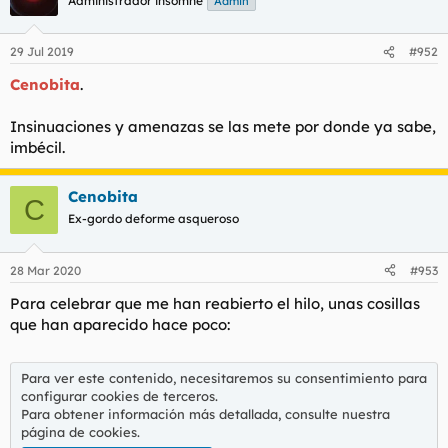
Administrador insomne
Admin
i
o
n
29 Jul 2019
#952
e
s
Cenobita
.
:
Insinuaciones y amenazas se las mete por donde ya sabe,
imbécil.
Cenobita
C
Ex-gordo deforme asqueroso
28 Mar 2020
#953
Para celebrar que me han reabierto el hilo, unas cosillas
que han aparecido hace poco:
Para ver este contenido, necesitaremos su consentimiento para
configurar cookies de terceros.
Para obtener información más detallada, consulte nuestra
página de cookies
.