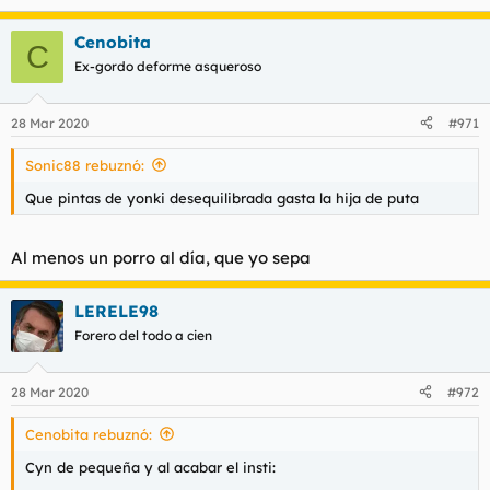
e
a
Cenobita
c
C
c
Ex-gordo deforme asqueroso
i
o
n
28 Mar 2020
#971
e
s
Sonic88 rebuznó:
:
Que pintas de yonki desequilibrada gasta la hija de puta
Al menos un porro al día, que yo sepa
LERELE98
Forero del todo a cien
28 Mar 2020
#972
Cenobita rebuznó:
Cyn de pequeña y al acabar el insti: