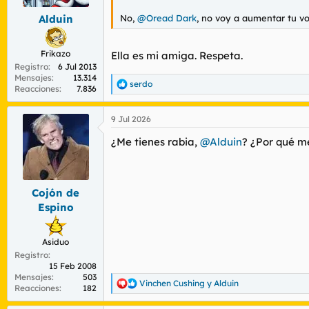
e
s
No,
@Oread Dark
, no voy a aumentar tu vo
Alduin
:
Frikazo
Ella es mi amiga. Respeta.
Registro
6 Jul 2013
Mensajes
13.314
serdo
R
Reacciones
7.836
e
a
9 Jul 2026
c
c
¿Me tienes rabia,
@Alduin
? ¿Por qué me
i
o
n
e
s
Cojón de
:
Espino
Asiduo
Registro
15 Feb 2008
Mensajes
503
Vinchen Cushing
y
Alduin
R
Reacciones
182
e