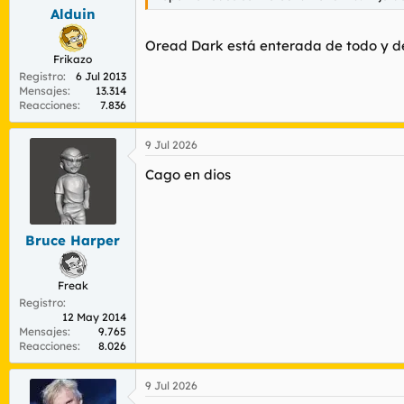
s
Alduin
:
Oread Dark está enterada de todo y de
Frikazo
Registro
6 Jul 2013
Mensajes
13.314
Reacciones
7.836
9 Jul 2026
Cago en dios
Bruce Harper
Freak
Registro
12 May 2014
Mensajes
9.765
Reacciones
8.026
9 Jul 2026