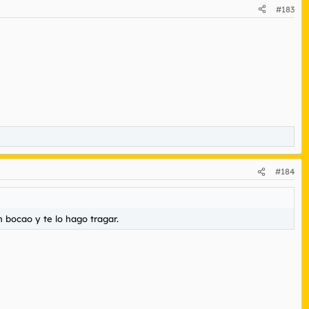
#183
#184
 bocao y te lo hago tragar.