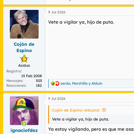
9 Jul 2026
Vete a vigilar ya, hijo de puta.
Cojón de
Espino
Asiduo
Registro
15 Feb 2008
Mensajes
503
serdo
,
Morzhilla
y
Alduin
R
Reacciones
182
e
a
9 Jul 2026
c
c
i
Cojón de Espino rebuznó:
o
n
Vete a vigilar ya, hijo de puta.
e
s
Ya estoy vigilando, pero es que me as
ignaciofdez
: