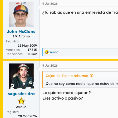
a
9 Jul 2026
c
c
¿tú sabías que en una entrevista de tr
i
o
n
e
s
John McClane
:
I ❤ Alfonso
Registro
12 May 2009
Mensajes
17.515
serdo
R
Reacciones
11.562
e
a
9 Jul 2026
c
c
i
Cojón de Espino rebuznó:
o
n
Que no soy como nadie, que no estoy de mal
e
s
Lo quieres mordisquear ?
sugusdesidra
:
Eres activo o pasivo?
Asiduo
Registro
28 Mar 2026