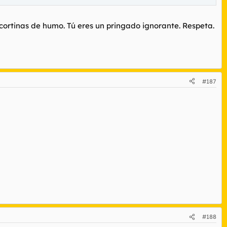
rtinas de humo. Tú eres un pringado ignorante. Respeta.
#187
#188