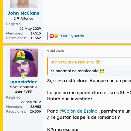
r
n
d
i
John McClane
e
c
l
i
I ❤ Alfonso
t
o
Registro
e
12 May 2009
Mensajes
17.515
m
TORBE
y
serdo
R
Reacciones
11.562
a
e
a
9 Jul 2026
c
c
i
John McClane rebuznó:
o
n
Subnormal de manicomio
e
s
Si, si eso está claro. Aunque con un poc
ignaciofdez
:
Most Scrolleable
User EVER
Lo que no me queda claro es si es SI-
Registro
Habrá que investigar:
27 Sep 2012
Mensajes
32.953
Pana
@Cojón de Espino
, permiteme un
Reacciones
26.556
¿ Te gustan las pelis de romanos ?
K#rma espinar