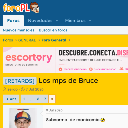
Foros
Novedades
Miembros
Nuevos mensajes
Buscar en foros
Foros
GENERAL
Foro General
Los mps de Bruce
[RETARDS]
I
F
serdo
7 Jul 2026
n
e
Ant.
1
…
6
7
8
i
c
c
h
i
a
9 Jul 2026
a
d
Subnormal de manicomio
d
e
o
i