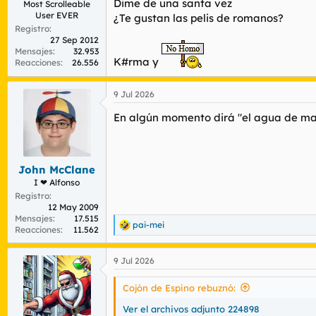
Dime de una santa vez
Most Scrolleable
User EVER
¿Te gustan las pelis de romanos?
Registro
27 Sep 2012
Mensajes
32.953
K#rma y
Reacciones
26.556
9 Jul 2026
En algún momento dirá "el agua de madr
John McClane
I ❤ Alfonso
Registro
12 May 2009
Mensajes
17.515
pai-mei
R
Reacciones
11.562
e
a
9 Jul 2026
c
c
i
Cojón de Espino rebuznó:
o
n
Ver el archivos adjunto 224898