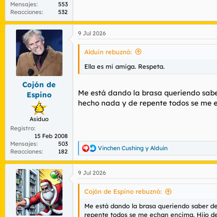
Mensajes
553
Reacciones
532
9 Jul 2026
Alduin rebuznó:
Ella es mi amiga. Respeta.
Cojón de
Me está dando la brasa queriendo saber 
Espino
hecho nada y de repente todos se me e
Asiduo
Registro
15 Feb 2008
Mensajes
503
Vinchen Cushing
y
Alduin
R
Reacciones
182
e
a
9 Jul 2026
c
c
i
Cojón de Espino rebuznó:
o
n
Me está dando la brasa queriendo saber de 
e
repente todos se me echan encima. Hijo de