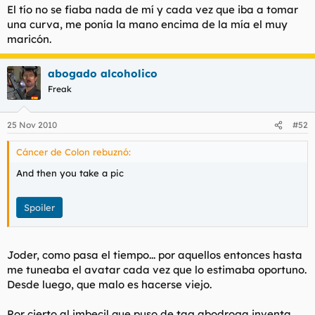
El tío no se fiaba nada de mí y cada vez que iba a tomar
l
i
una curva, me ponía la mano encima de la mía el muy
t
o
e
maricón.
m
a
abogado alcoholico
Freak
25 Nov 2010
#52
Cáncer de Colon rebuznó:
And then you take a pic
Spoiler
Joder, como pasa el tiempo... por aquellos entonces hasta
me tuneaba el avatar cada vez que lo estimaba oportuno.
Desde luego, que malo es hacerse viejo.
Por cierto al imbecil que puso de tag abodroga inventa