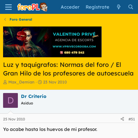
Acceder
Regístrate
Foro General
Luz y taquígrafos: Normas del foro / El
Gran Hilo de los profesores de autoescuela
I
F
Max_Demian
23 Nov 2010
n
e
i
c
Dr Criterio
D
c
h
Asiduo
i
a
a
d
d
e
25 Nov 2010
#51
o
i
r
n
Yo acabe hasta los huevos de mi profesor.
d
i
e
c