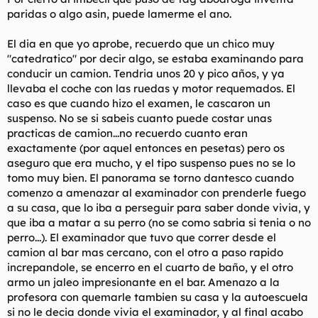
paridas o algo asin, puede lamerme el ano.
El dia en que yo aprobe, recuerdo que un chico muy
"catedratico" por decir algo, se estaba examinando para
conducir un camion. Tendria unos 20 y pico años, y ya
llevaba el coche con las ruedas y motor requemados. El
caso es que cuando hizo el examen, le cascaron un
suspenso. No se si sabeis cuanto puede costar unas
practicas de camion...no recuerdo cuanto eran
exactamente (por aquel entonces en pesetas) pero os
aseguro que era mucho, y el tipo suspenso pues no se lo
tomo muy bien. El panorama se torno dantesco cuando
comenzo a amenazar al examinador con prenderle fuego
a su casa, que lo iba a perseguir para saber donde vivia, y
que iba a matar a su perro (no se como sabria si tenia o no
perro...). El examinador que tuvo que correr desde el
camion al bar mas cercano, con el otro a paso rapido
increpandole, se encerro en el cuarto de baño, y el otro
armo un jaleo impresionante en el bar. Amenazo a la
profesora con quemarle tambien su casa y la autoescuela
si no le decia donde vivia el examinador, y al final acabo