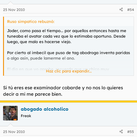
25 Nov 2010
#54
Ruso simpatico rebuznó:
Joder, como pasa el tiempo... por aquellos entonces hasta me
tuneaba el avatar cada vez que lo estimaba oportuno. Desde
luego, que malo es hacerse viejo.
Por cierto al imbecil que puso de tag abodroga inventa paridas
o algo asin, puede lamerme el ano.
El dia en que yo aprobe, recuerdo que un chico muy
Haz clic para expandir...
"catedratico" por decir algo, se estaba examinando para
conducir un camion. Tendria unos 20 y pico años, y ya llevaba
el coche con las ruedas y motor requemados. El caso es que
Si tú eres ese examinador cobarde y no nos lo quieres
cuando hizo el examen, le cascaron un suspenso. No se si
decir a mi me parece bien.
sabeis cuanto puede costar unas practicas de camion...no
recuerdo cuanto eran exactamente (por aquel entonces en
pesetas) pero os aseguro que era mucho, y el tipo suspenso
abogado alcoholico
pues no se lo tomo muy bien. El panorama se torno dantesco
Freak
cuando comenzo a amenazar al examinador con prenderle
fuego a su casa, que lo iba a perseguir para saber donde vivia,
y que iba a matar a su perro (no se como sabria si tenia o no
25 Nov 2010
#55
perro...). El examinador que tuvo que correr desde el camion al