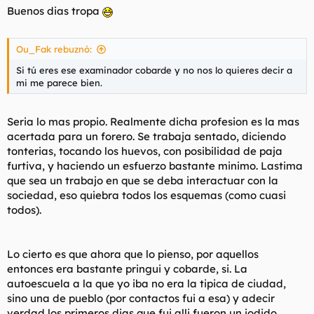
bar mas cercano, con el otro a paso rapido increpandole, se
Buenos dias tropa
encerro en el cuarto de baño, y el otro armo un jaleo
impresionante en el bar. Amenazo a la profesora con quemarle
tambien su casa y la autoescuela si no le decia donde vivia el
Ou_Fak rebuznó:
examinador, y al final acabo yendo la policia y deteniendo al
Si tú eres ese examinador cobarde y no nos lo quieres decir a
futuro, presente en su momento (y espero que pasado, por
mi me parece bien.
muerte dolorosa a ser posible) camionero.
Desgraciadamente como he dicho, aquel dia aprobe y nunca
Seria lo mas propio. Realmente dicha profesion es la mas
mas supe de el.
acertada para un forero. Se trabaja sentado, diciendo
tonterias, tocando los huevos, con posibilidad de paja
Mañana si eso mas, que me esta entrando el sueño parece.
furtiva, y haciendo un esfuerzo bastante minimo. Lastima
que sea un trabajo en que se deba interactuar con la
sociedad, eso quiebra todos los esquemas (como cuasi
todos).
Lo cierto es que ahora que lo pienso, por aquellos
entonces era bastante pringui y cobarde, si. La
autoescuela a la que yo iba no era la tipica de ciudad,
sino una de pueblo (por contactos fui a esa) y adecir
verdad los primeros dias que fui alli fueron un jodido