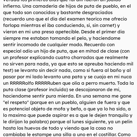
infierno. Una camaderia de hijos de puta de pueblo, en el
que todo son conocidos y bastante desgraciados
(recuerdo uno que el dia del examen teorico me ofrecio
farlopa mientras el iba conduciendo, si, sin carnet) y
vieron en mi una presa apetecible. Desde el primer dia
siempre me estaban tomando el pelo, y haciendome
sentir incomodo de cualquier modo. Recuerdo con
especial odio un hijo de puta, que en mitad de clase (con
un profesor explicando cuatro chorradas que realmente
no sirven para nada, ya que esto se apreuba haciendo mil
test) se levanto sin decir nada, como si fuera al baño y al
pasar por mi lado levanto una pata y se cuajo en mi nuca
un RRRRRolfo RRRRRuben que olia a perro muerto. Toda la
puta clase (profesor incluido) se descojonaron de mi,
haciendome sentir pura mierda. En una semana me gane
"el respeto" (porque en un pueblo, alguien de fuera y que
es potencial objeto de mofa y befa, o que ya lo ha sido, a
lo maximo que puede aspirar es a que le dejen tranquilo y
le dirijan la palabra) porque al lunes siguiente, ya un pelin
hasta los huevos de todo y viendo que la cosa no
cambiaba le estampe una silla a uno en el costillar. Como