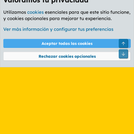
Utilizamos
cookies
esenciales para que este sitio funcione,
y cookies opcionales para mejorar tu experiencia.
Foro General
Ver más información y configurar tus preferencias
Cookies
PL OLDSTYLE AMARILLO
Cambiar fuente
Español (ES)
Arri
Aceptar todas las cookies
Contáctanos
Términos y reglas
Política de privacidad
Ayuda
R
Pie
S
Rechazar cookies opcionales
S
®
Community platform by XenForo
© 2010-2026 XenForo Ltd.