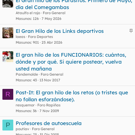
El Gran hilo de los Parásitos. Primero de Mayo,
día del Comegambas
Ataulfo el rojo
Foro General
Masunos
126
7 May 2026
El Gran Hilo de los Links deportivos
n
laeas
Foro Deportes
Masunos
901
25 Abr 2026
c
l
El gran hilo de los FUNCIONARIOS: cuántos,
dónde y por qué. Si quiere postear, vuelva
usted mañana
o
Pandemolde
Foro General
Masunos
43
13 Nov 2017
Post-It: El gran hilo de los retos (o tristes que
R
no follan esforzándose).
resquemor
Foro Rapiñas
Masunos
36
7 Nov 2009
Profesores de autoescuela
P
poutiav
Foro General
Masunos
75
31 Dic 2005