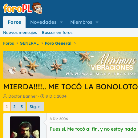
Foros
Novedades
Miembros
Nuevos mensajes
Buscar en foros
Foros
GENERAL
Foro General
MIERDA!!!!!.. ME TOCÓ LA BONOLOTO
I
F
Doctor Banner
8 Dic 2004
n
e
1
2
3
Sig.
i
c
c
h
i
a
8 Dic 2004
a
d
Pues si. Me tocó al fin, y no estoy nad
d
e
o
i