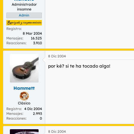
Administrador
insomne
Admin
Registro
8 Mar 2004
Mensajes
16.525
Reacciones
3.910
8 Dic 2004
por ké? si te ha tocado algo!
Hammett
Clásico
Registro
4 Dic 2004
Mensajes
2.993
Reacciones
0
8 Dic 2004