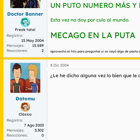
r
n
UN PUTO NUMERO MÁS Y M
d
i
Doctor Banner
e
c
l
i
Esta vez no doy por culo al mundo.
t
o
Freak total
e
MECAGO EN LA PUTA
Registro
m
15 May 2004
a
Mensajes
15.589
Reacciones
2
aprovecho el hilo para preguntar si os cayó algo de pasta
8 Dic 2004
¿Le he dicho alguna vez lo bien que le
Datomu
Clásico
Registro
7 Ago 2003
Mensajes
3.302
Reacciones
0