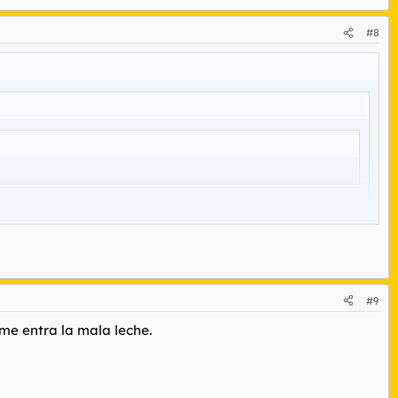
#8
#9
me entra la mala leche.