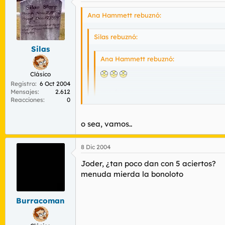
Ana Hammett rebuznó:
Silas rebuznó:
Silas
Ana Hammett rebuznó:
Clásico
Registro
6 Oct 2004
que fuerte
Mensajes
2.612
Reacciones
0
tia
o sea, vamos..
te lo juro
8 Dic 2004
Joder, ¿tan poco dan con 5 aciertos?
menuda mierda la bonoloto
Burracoman