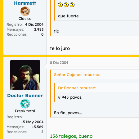
Hammett
que fuerte
Clásico
Registro
4 Dic 2004
Mensajes
2.993
tia
Reacciones
0
te lo juro
8 Dic 2004
Señor Cojones rebuznó:
Dr Banner rebuznó:
Doctor Banner
y 945 pavos,
Freak total
En fin, pavos...
Registro
15 May 2004
Mensajes
15.589
Reacciones
2
156 talegos, bueno