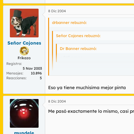
8 Dic 2004
drbanner rebuznó:
Señor Cojones rebuznó:
Señor Cojones
Dr Banner rebuznó:
y 945 pavos,
Frikazo
Registro
5 Nov 2003
En fin, pavos...
Mensajes
10.896
Reacciones
5
Eso ya tiene muchisima mejor pinta
156 talegos, bueno
8 Dic 2004
Me pasó exactamente lo mismo, casi pre
mundele