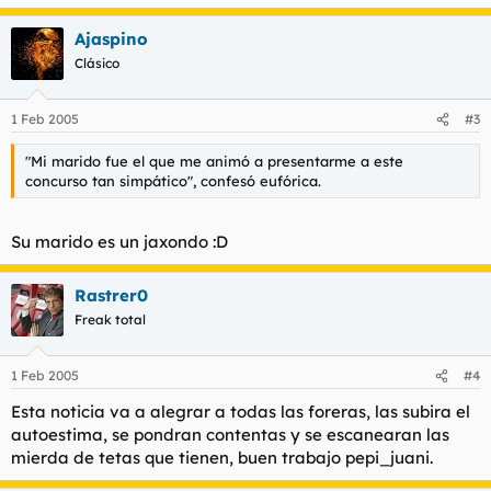
por su garbo y contoneo.
Ajaspino
CON RUDY VENTURA
Clásico
Entre pase y pase, que realizaron en vestido de calle, actuó
Rudy Ventura, que versionó la Danza ritual del fuego, de
Manuel de Falla.
1 Feb 2005
#3
También intervino aquel mago catalán llamado Xevi, que en
1969 obtuvo el récord Guinnes por conducir con los ojos
"Mi marido fue el que me animó a presentarme a este
vendados desde la montaña de Montserrat hasta el Salón del
concurso tan simpático", confesó eufórica.
Automóvil, gesta que repitió en dos ocasiones.
Al acto asistieron la vedete Merche Mar, siempre seductora,
Hilario López Millán, recién operado de la rodilla como un
Su marido es un jaxondo :D
estrella del Barça, y Ceferino Cascajares, representante de
lencería.
Rastrer0
Freak total
1 Feb 2005
#4
Esta noticia va a alegrar a todas las foreras, las subira el
autoestima, se pondran contentas y se escanearan las
mierda de tetas que tienen, buen trabajo pepi_juani.