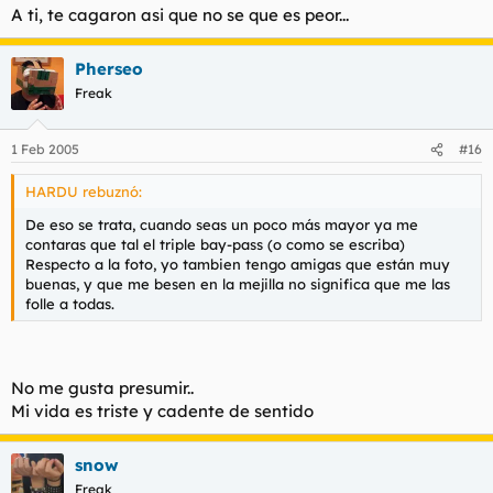
A ti, te cagaron asi que no se que es peor...
Con ese flequillo tu tuviste que nacer en una noche de
Pherseo
halloween.
Freak
1 Feb 2005
#16
HARDU rebuznó:
De eso se trata, cuando seas un poco más mayor ya me
contaras que tal el triple bay-pass (o como se escriba)
Respecto a la foto, yo tambien tengo amigas que están muy
buenas, y que me besen en la mejilla no significa que me las
folle a todas.
No me gusta presumir..
Mi vida es triste y cadente de sentido
snow
Freak