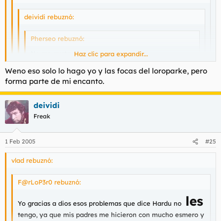
deividi rebuznó:
Pherseo rebuznó:
No me gusta presumir..
Haz clic para expandir...
Mi vida es triste y
Haz clic para expandir...
cadente
de sentido
Weno eso solo lo hago yo y las focas del loroparke, pero
Haz clic para expandir...
forma parte de mi encanto.
Cadente!
Haz clic para expandir...
Claro! Y carente no es igual a cadente.
deividi
Freak
aldente
La pasta se llaman
, pedaso tronco col
1 Feb 2005
#25
vlad rebuznó:
F@rLoP3r0 rebuznó:
les
Yo gracias a dios esos problemas que dice Hardu no
tengo, ya que mis padres me hicieron con mucho esmero y