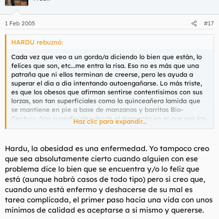
1 Feb 2005
#17
HARDU rebuznó:
Cada vez que veo a un gordo/a diciendo lo bien que están, lo
felices que son, etc...me entra la risa. Eso no es más que una
patraña que ni ellos terminan de creerse, pero les ayuda a
superar el dia a dia intentando autoengañarse. Lo más triste,
es que los obesos que afirman sentirse contentisimos con sus
lorzas, son tan superficiales como la quinceañera lamida que
se mantiene en pie a base de manzanas y barritas Bio-
Century. Son superficiales desde el momento en el que son los
Haz clic para expandir...
primeros que se fijan en el fisico, ¿y la salud?, ¿donde queda la
salud para los gordos que podrían evitar la panceta?.
No digo que todo el mundo luzca un tipo estupendo y la calle
Hardu, la obesidad es una enfermedad. Yo tampoco creo
parezca un video de Britney Spears, pero se puede estar bien
que sea absolutamente cierto cuando alguien con ese
y sano con unos pocos kilos de mas, de menos o los justos, pero
problema dice lo bien que se encuentra y/o lo feliz que
nunca estarás bien ,ni fisica ni esteticamente, con un lomo
está (aunque habrá casos de todo tipo) pero si creo que,
como una mesa camilla y unas ingles que se ponen a 97º en
cuando uno está enfermo y deshacerse de su mal es
agosto por efecto de la fricción.
tarea complicada, el primer paso hacia una vida con unos
mínimos de calidad es aceptarse a si mismo y quererse.