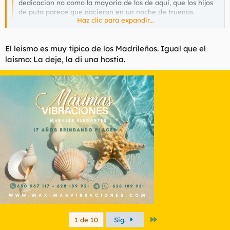
dedicacion no como la mayoria de los de aqui, que los hijos
de puta parece que nacieron en un noche de truenos.
Haz clic para expandir...
Lo de la belleza va en uno mismo, y en lo seguro que estes,
vamos que la belleza no existe, es lo que tu puedas
Haz clic para expandir...
El leismo es muy tipico de los Madrileños. Igual que el
transmitir.
laismo: La deje, la di una hostia.
Que pasa , que no estudiemos de churumbel?
Último
1 de 10
Sig.