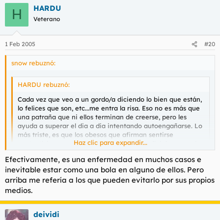
HARDU
H
Veterano
1 Feb 2005
#20
snow rebuznó:
HARDU rebuznó:
Cada vez que veo a un gordo/a diciendo lo bien que están,
lo felices que son, etc...me entra la risa. Eso no es más que
una patraña que ni ellos terminan de creerse, pero les
ayuda a superar el dia a dia intentando autoengañarse. Lo
más triste, es que los obesos que afirman sentirse
Haz clic para expandir...
contentisimos con sus lorzas, son tan superficiales como la
quinceañera lamida que se mantiene en pie a base de
Efectivamente, es una enfermedad en muchos casos e
manzanas y barritas Bio-Century. Son superficiales desde
Haz clic para expandir...
inevitable estar como una bola en alguno de ellos. Pero
el momento en el que son los primeros que se fijan en el
fisico, ¿y la salud?, ¿
donde queda la salud para los
arriba me refería a los que pueden evitarlo por sus propios
gordos que podrían evitar la panceta?.
No digo que todo
Hardu, la obesidad es una enfermedad
. Yo tampoco creo
medios.
el mundo luzca un tipo estupendo y la calle parezca un
que sea absolutamente cierto cuando alguien con ese
video de Britney Spears, pero se puede estar bien y sano
problema dice lo bien que se encuentra y/o lo feliz que está
deividi
con unos pocos kilos de mas, de menos o los justos, pero
(aunque habrá casos de todo tipo) pero si creo que, cuando