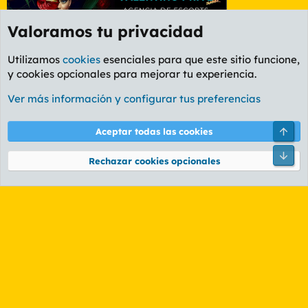
Valoramos tu privacidad
Utilizamos
cookies
esenciales para que este sitio funcione,
y cookies opcionales para mejorar tu experiencia.
Foro General
Ver más información y configurar tus preferencias
Cookies
PL OLDSTYLE AMARILLO
Cambiar fuente
Español (ES)
Arri
Aceptar todas las cookies
Contáctanos
Términos y reglas
Política de privacidad
Ayuda
R
Pie
S
Rechazar cookies opcionales
S
®
Community platform by XenForo
© 2010-2026 XenForo Ltd.