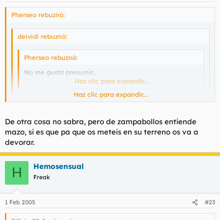
Pherseo rebuznó:
deividi rebuznó:
Pherseo rebuznó:
No me gusta presumir..
Mi vida es triste y
Haz clic para expandir...
cadente
de sentido
Haz clic para expandir...
Cadente!
Haz clic para expandir...
De otra cosa no sabra, pero de zampabollos entiende
mazo, si es que pa que os meteis en su terreno os va a
devorar.
aldente
La pasta se llaman
, pedaso tronco col
Hemosensual
H
Freak
1 Feb 2005
#23