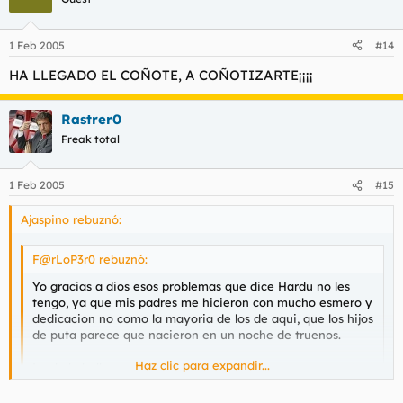
1 Feb 2005
#14
HA LLEGADO EL COÑOTE, A COÑOTIZARTE¡¡¡¡
Rastrer0
Freak total
1 Feb 2005
#15
Ajaspino rebuznó:
F@rLoP3r0 rebuznó:
Yo gracias a dios esos problemas que dice Hardu no les
tengo, ya que mis padres me hicieron con mucho esmero y
dedicacion no como la mayoria de los de aqui, que los hijos
de puta parece que nacieron en un noche de truenos.
Haz clic para expandir...
Lo de la belleza va en uno mismo, y en lo seguro que estes,
vamos que la belleza no existe, es lo que tu puedas
transmitir.
Haz clic para expandir...