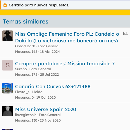
Cerrado para nuevas respuestas.
Temas similares
E
Miss Ombligo Femenino Foro PL: Candela o
n
Dakilla (La victoriosa me baneará un mes)
c
Oread Dark
Foro General
u
Masunos
165
18 Abr 2024
e
Comprar pantalones: Mission Imposible 7
s
S
Sureño
Foro General
t
Masunos
175
25 Jul 2022
Canaria Con Curvas 623421488
Fiesta_s
Lleida
Masunos
0
19 Oct 2020
Miss Universe Spain 2020
ilovegintonic
Foro General
Masunos
130
25 Nov 2020