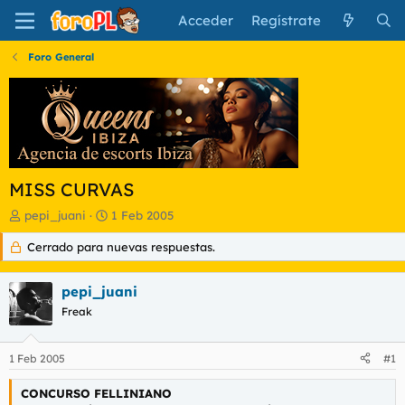
Acceder
Regístrate
Foro General
MISS CURVAS
I
F
pepi_juani
1 Feb 2005
n
e
Cerrado para nuevas respuestas.
i
c
c
h
i
a
pepi_juani
a
d
d
Freak
e
o
i
r
n
1 Feb 2005
#1
d
i
e
c
CONCURSO FELLINIANO
l
i