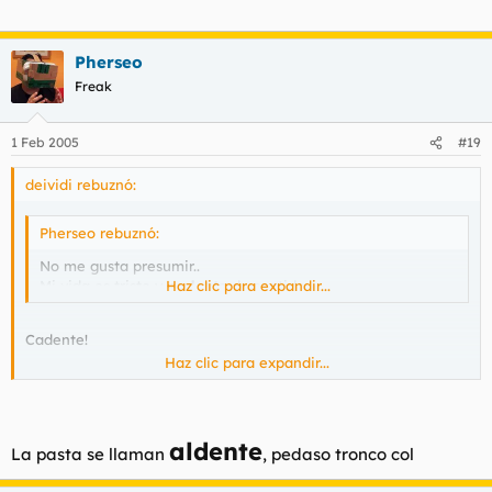
Pherseo
Freak
1 Feb 2005
#19
deividi rebuznó:
Pherseo rebuznó:
No me gusta presumir..
Mi vida es triste y
Haz clic para expandir...
cadente
de sentido
Cadente!
Haz clic para expandir...
aldente
La pasta se llaman
, pedaso tronco col