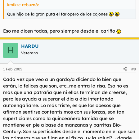
kmikze rebuznó:
Que hijo de la gran puta el farlopero de los cojones
Eso me dicen todas, pero siempre desde el cariño
HARDU
H
Veterano
1 Feb 2005
#8
Cada vez que veo a un gordo/a diciendo lo bien que
están, lo felices que son, etc...me entra la risa. Eso no es
más que una patraña que ni ellos terminan de creerse,
pero les ayuda a superar el dia a dia intentando
autoengañarse. Lo más triste, es que los obesos que
afirman sentirse contentisimos con sus lorzas, son tan
superficiales como la quinceañera lamida que se
mantiene en pie a base de manzanas y barritas Bio-
Century. Son superficiales desde el momento en el que son
los primeros que se fijan en el fisico, ¿y la salud?, ¿donde