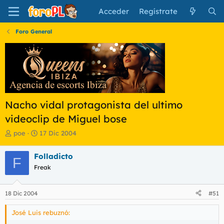
Acceder
Regístrate
Foro General
Nacho vidal protagonista del ultimo
videoclip de Miguel bose
I
F
poe
17 Dic 2004
n
e
i
c
Folladicto
F
c
h
Freak
i
a
a
d
d
e
18 Dic 2004
#51
o
i
r
n
José Luis rebuznó:
d
i
e
c