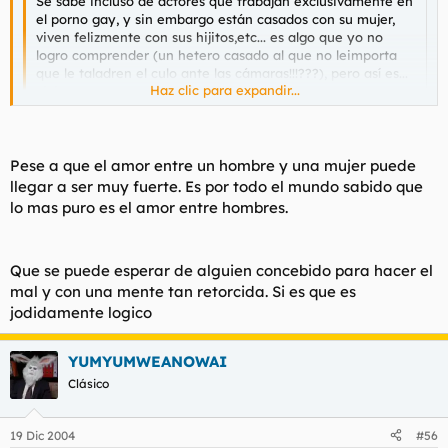
Se sabe incluso de actores que trabajan exclusivamente en
el porno gay, y sin embargo están casados con su mujer,
viven felizmente con sus hijitos,etc... es algo que yo no
logro comprender (un hetero casado al que no leimporta
que le taladren el culo ante las cámaras!!!???), pero así es...
Haz clic para expandir...
vivimos en un mundo extraño...
Haz clic para expandir...
Un compañero de trabajo de mi primo, casado, con tres hijos
,con cuarenta tacos, se ha ido a vivir con un maromo de 20
Pese a que el amor entre un hombre y una mujer puede
años y ha abandonado a su familia.
llegar a ser muy fuerte. Es por todo el mundo sabido que
lo mas puro es el amor entre hombres.
Cuando mi primo me lo dijo me quedé anonadado, el tio en
cuestión era un mujeriego de la ostia.
Que se puede esperar de alguien concebido para hacer el
mal y con una mente tan retorcida. Si es que es
jodidamente logico
YUMYUMWEANOWAI
Clásico
19 Dic 2004
#56