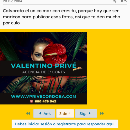
20 Dic 2004
#75
Calvorota el unico maricon eres tu, porque hay que ser
maricon para publicar esas fotos, asi que te den mucho
por culo
Primero
Último
Ant.
3 de 4
Sig.
Debes iniciar sesión o registrarte para responder aquí.