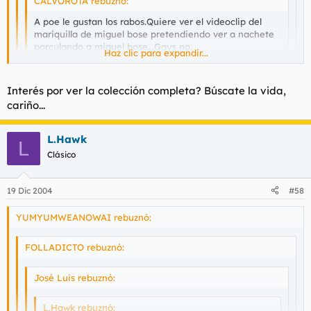
CALVOROTA rebuznó:
A poe le gustan los rabos.Quiere ver el videoclip del
mariquilla de miguel bose pretendiendo ver a nachete
porculando a miguel bose...Gays no.
Haz clic para expandir...
Saludos a los antigays,hay que matarlos de una puta
Haz clic para expandir...
vez a todos.
Haz clic para expandir...
Interés por ver la colección completa? Búscate la vida,
cariño...
Incluyendo a tu padre.
L.Hawk
Sr cabronias.... por qué hace llorar así al niño jesús??
L
[imagenes dañinas]
Clásico
Por otra parte... de donde coño ha sacado esas fotos.
19 Dic 2004
#58
degenerado de mierda??
YUMYUMWEANOWAI rebuznó:
FOLLADICTO rebuznó:
José Luis rebuznó:
L.Hawk rebuznó: