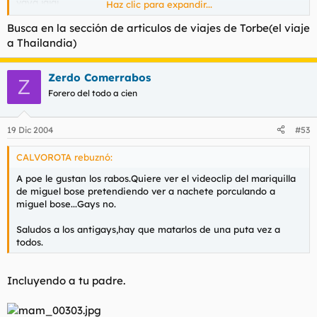
vaya jajaj
Haz clic para expandir...
eso si que me lo he perdido.
Busca en la sección de articulos de viajes de Torbe(el viaje
(vaya) diria suerte
a Thailandia)
Zerdo Comerrabos
Z
Forero del todo a cien
19 Dic 2004
#53
CALVOROTA rebuznó:
A poe le gustan los rabos.Quiere ver el videoclip del mariquilla
de miguel bose pretendiendo ver a nachete porculando a
miguel bose...Gays no.
Saludos a los antigays,hay que matarlos de una puta vez a
todos.
Incluyendo a tu padre.