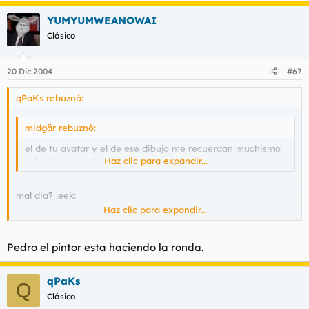
YUMYUMWEANOWAI
Clásico
20 Dic 2004
#67
qPaKs rebuznó:
midgär rebuznó:
el de tu avatar y el de ese dibujo me recuerdan muchismo
a freddy mercury :cry: :cry: :cry:
Haz clic para expandir...
mal dia? :eek:
Haz clic para expandir...
has puesto ---> :cry: en la mayoria de tus posts
Pedro el pintor esta haciendo la ronda.
qPaKs
Q
Clásico