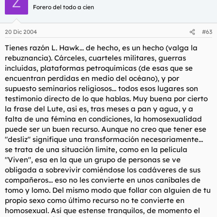
Z
Forero del todo a cien
Haz clic para expandir...
L.Hawk rebuznó:
Si te estás justificando con cosas imaginarias aún antes de que
Entre esto, Torbe que se folla travelos y
Haz clic para expandir...
20 Dic 2004
#63
ocurra mal camino llevas...
lo del Nacho Vidal me va a entrar una
depre.
Haz clic para expandir...
Tienes razón L. Hawk... de hecho, es un hecho (valga la
Mira yo creo qeu aqui la mayoria de los que estamos al
Haz clic para expandir...
Sí, amigo Hawk, son muuuuuuuuuy excusables....
rebuznancia). Cárceles, cuarteles militares, guerras
cabo de 2 o 3 año de internamiento en una carcel,
Joder, cualquiera diria que Torbe no hace
submarino o portaviones nuclear(recordemos que pueden
incluidas, plataformas petroquímicas (de esas que se
mas que follarse travelos, lo que le pasó en
Haz clic para expandir...
estar meses navegando), en una base cientifica, o en una
encuentran perdidas en medio del océano), y por
Tailandia fue un simple desliz...
platarforma petrolifera pues igual acababamos con el vicio
supuesto seminarios religiosos... todos esos lugares son
nefando.
Torbe se ha follado el culo de un hombre...tu
testimonio directo de lo que hablas. Muy buena por cierto
No recuerdo haber escrito esa frase...
dirás...
la frase del Lute, asi es, tras meses a pan y agua, y a
falta de una fémina en condiciones, la homosexualidad
Pero tengo una duda: Churchill dijo que la marineria
puede ser un buen recurso. Aunque no creo que tener ese
era ron, latigo y sodomia. En la carcel tambien se
"desliz" signifique una transformación necesariamente...
da mucho por culo y luego al salir vuelves a ser
se trata de una situación límite, como en la película
hetero. "Lo mas parecido a una mujer es un
"Viven", esa en la que un grupo de personas se ve
hombre" lei en el Lute.
obligada a sobrevivir comiéndose los cadáveres de sus
compañeros... eso no les convierte en unos caníbales de
Las conductas en lugares only man son excusables?
tomo y lomo. Del mismo modo que follar con alguien de tu
propio sexo como último recurso no te convierte en
homosexual. Así que estense tranquilos, de momento el