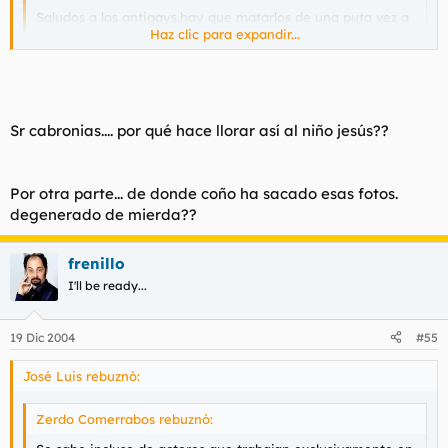
Saludos a los antigays,hay que matarlos de una puta vez a
Haz clic para expandir...
todos.
Haz clic para expandir...
Incluyendo a tu padre.
[imagenes dañinas]
Sr cabronias.... por qué hace llorar así al niño jesús??
Por otra parte... de donde coño ha sacado esas fotos.
degenerado de mierda??
frenillo
I'll be ready...
19 Dic 2004
#55
José Luis rebuznó:
Zerdo Comerrabos rebuznó: