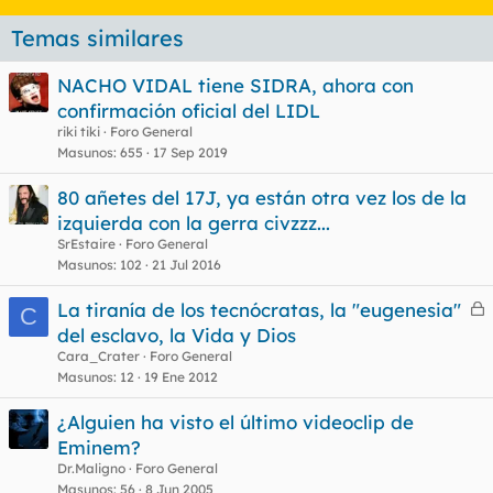
Temas similares
NACHO VIDAL tiene SIDRA, ahora con
confirmación oficial del LIDL
riki tiki
Foro General
Masunos
655
17 Sep 2019
80 añetes del 17J, ya están otra vez los de la
izquierda con la gerra civzzz...
SrEstaire
Foro General
Masunos
102
21 Jul 2016
La tiranía de los tecnócratas, la "eugenesia"
C
e
del esclavo, la Vida y Dios
r
Cara_Crater
Foro General
r
Masunos
12
19 Ene 2012
¿Alguien ha visto el último videoclip de
Eminem?
o
Dr.Maligno
Foro General
Masunos
56
8 Jun 2005