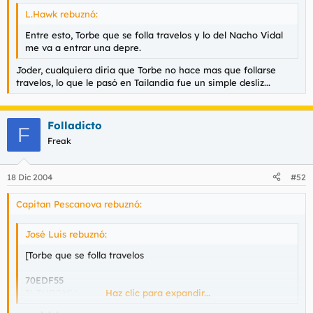
l
i
L.Hawk rebuznó:
t
o
Entre esto, Torbe que se folla travelos y lo del Nacho Vidal
e
me va a entrar una depre.
m
a
Joder, cualquiera diria que Torbe no hace mas que follarse
travelos, lo que le pasó en Tailandia fue un simple desliz...
Folladicto
F
Freak
18 Dic 2004
#52
Capitan Pescanova rebuznó:
José Luis rebuznó:
[Torbe que se folla travelos
70EDF55
3LZURQM|/
Haz clic para expandir...