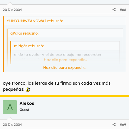
20 Dic 2004
#68
YUMYUMWEANOWAI rebuznó:
qPaKs rebuznó:
midgär rebuznó:
el de tu avatar y el de ese dibujo me recuerdan
muchismo a freddy mercury :cry: :cry: :cry:
Haz clic para expandir...
Haz clic para expandir...
mal dia? :eek:
Haz clic para expandir...
oye tronco, las letras de tu firma son cada vez más
has puesto ---> :cry: en la mayoria de tus posts
pequeñas!
Pedro el pintor esta haciendo la ronda.
Alekos
A
Guest
20 Dic 2004
#69