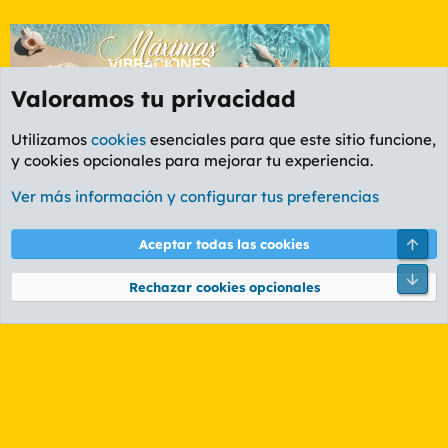
Valoramos tu privacidad
Utilizamos
cookies
esenciales para que este sitio funcione,
y cookies opcionales para mejorar tu experiencia.
Foro General
Ver más información y configurar tus preferencias
Cookies
PL OLDSTYLE AMARILLO
Cambiar fuente
Español (ES)
Arri
Aceptar todas las cookies
Contáctanos
Términos y reglas
Política de privacidad
Ayuda
R
Pie
S
Rechazar cookies opcionales
S
®
Community platform by XenForo
© 2010-2026 XenForo Ltd.