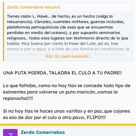
Zerdo Comerrabos rebuznó:
Tienes razón L. Hawk... de hecho, es un hecho (valga la
rebuznancia). Cárceles, cuarteles militares, guerras incluidas,
plataformas petroquímicas (de esas que se encuentran
perdidas en medio del océano), y por supuesto seminarios
religiosos... todos esos lugares son testimonio directo de lo que
hablas. Muy buena por cierto la frase del Lute, asi es, tras
meses a pan y agua, y a falta de una fémina en condiciones, la
homosexualidad puede ser un buen recurso. Aunque no creo
Haz clic para expandir...
que tener ese "desliz" signifique una transformación
necesariamente... se trata de una situación límite, como en la
película "Viven", esa en la que un grupo de personas se ve
UNA PUTA MIERDA, TALADRA EL CULO A TU PADRE!!
obligada a sobrevivir comiéndose los cadáveres de sus
compañeros... eso no les convierte en unos caníbales de tomo y
Lo que faltaba, como no hay tias se concede todo tipo de
lomo. Del mismo modo que follar con alguien de tu propio sexo
eximentes para volverse un puto maricón...vamos la
como último recurso no te convierte en homosexual. Así que
repanocha!!!!!
estense tranquilos, de momento el único MARICÓN con
mayúsculas aquí presente (con permiso de EL COLETA GAY
PRIDE) es el menda.
Si no hay tias te haces unas varillas y en paz..que cojones
es eso de dar por el culo a otro pavo.. FLIPO!!!!
Zerdo Comerrabos