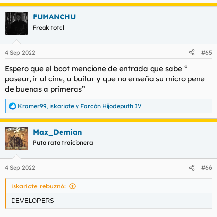
FUMANCHU
Freak total
4 Sep 2022
#65
Espero que el boot mencione de entrada que sabe “
pasear, ir al cine, a bailar y que no enseña su micro pene
de buenas a primeras”
Kramer99
,
iskariote
y
Faraón Hijodeputh IV
R
e
a
Max_Demian
c
c
Puta rata traicionera
i
o
n
4 Sep 2022
#66
e
s
iskariote rebuznó:
:
DEVELOPERS