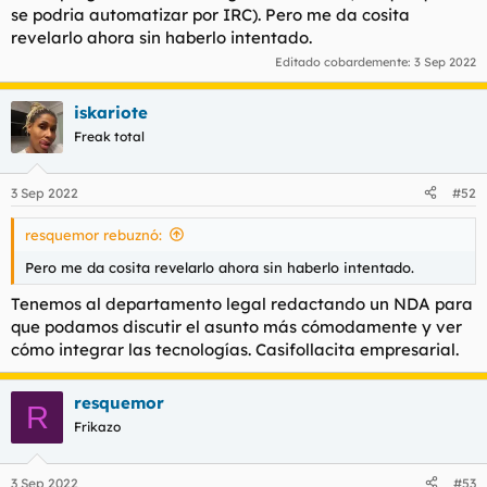
se podria automatizar por IRC). Pero me da cosita
l
i
revelarlo ahora sin haberlo intentado.
t
o
e
Editado cobardemente:
3 Sep 2022
m
a
iskariote
Freak total
3 Sep 2022
#52
resquemor rebuznó:
Pero me da cosita revelarlo ahora sin haberlo intentado.
Tenemos al departamento legal redactando un NDA para
que podamos discutir el asunto más cómodamente y ver
cómo integrar las tecnologías. Casifollacita empresarial.
resquemor
R
Frikazo
3 Sep 2022
#53