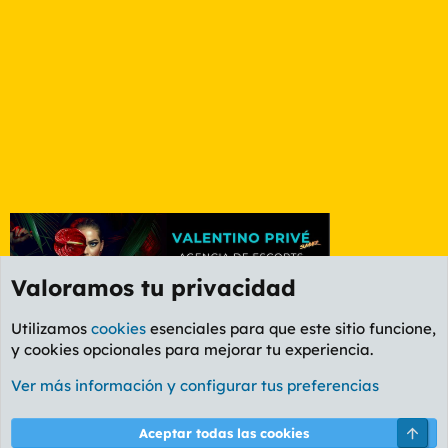
Valoramos tu privacidad
Utilizamos
cookies
esenciales para que este sitio funcione,
y cookies opcionales para mejorar tu experiencia.
Foro Informática y Videojuegos
Ver más información y configurar tus preferencias
Cookies
PL OLDSTYLE AMARILLO
Cambiar fuente
Español (ES)
Arri
Aceptar todas las cookies
Contáctanos
Términos y reglas
Política de privacidad
Ayuda