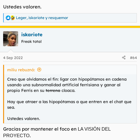
Ustedes valoren.
Leger
,
iskariote
y
resquemor
R
e
a
iskariote
c
c
Freak total
i
o
n
4 Sep 2022
#64
e
s
miliu rebuznó:
:
Creo que olvidamos el fin: ligar con hipopótamos en cadena
usando una subnormalidad artificial ferrisiana y ganar al
propio Ferris en su
terreno
cloaca.
Hay que atraer a las hipopótamas a que entren en el chat que
sea.
Ustedes valoren.
Gracias por mantener el foco en
LA VISIÓN DEL
.
PROYECTO