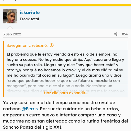
iskariote
Freak total
3 Sep 2022
#56
ilovegintonic rebuznó:
El problema que le estoy viendo a esto es lo de siempre: no
hay una cabeza. No hay nadie que dirija. Aquí cada uno llega y
suelta su puto rollo. Llega uno y dice "hay que hacer esto" y
otro "¿y por qué no hacemos lo otro?" y el de más allá "a mí se
me ha ocurrido tal cosa en su lugar". Luego asoma uno y dice
"creo que podíamos hacer lo que dice fulano o mezclarlo con
mengano", pero nadie dice sí o no a nada. Necesítase un
director que diga esto sí, esto no, esto me gusta me lo como yo
Haz clic para expandir...
y "tú, fulano, quiero esto a las seis en mi despacho".
@iskariote
, tira de galones y asume el rol o pásaselol a otro
Yo voy casi tan mal de tiempo como nuestro rival de
pero que haya una jerarquía.
carbono
@Ferris
. Por suerte cuidar de un bebé a ratos,
empezar un curro nuevo e intentar comprar una casa y
mudarme no es tan ajetreado como la rutina frenética del
Sancho Panza del siglo XXI.