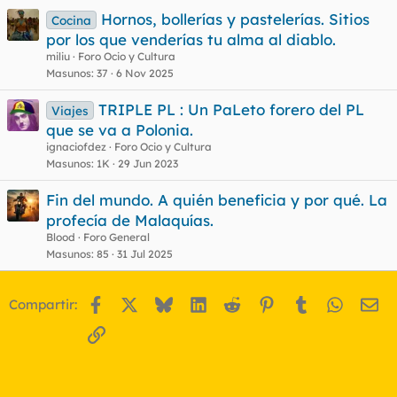
Hornos, bollerías y pastelerías. Sitios
Cocina
por los que venderías tu alma al diablo.
miliu
Foro Ocio y Cultura
Masunos
37
6 Nov 2025
TRIPLE PL : Un PaLeto forero del PL
Viajes
que se va a Polonia.
ignaciofdez
Foro Ocio y Cultura
Masunos
1K
29 Jun 2023
Fin del mundo. A quién beneficia y por qué. La
profecía de Malaquías.
Blood
Foro General
Masunos
85
31 Jul 2025
Facebook
X
Bluesky
LinkedIn
Reddit
Pinterest
Tumblr
WhatsA
Em
Compartir:
Enlace