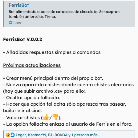
s
FerrisBot
:
Bot alimentado a base de caracolas de chocolate. Se aceptan
también ambrosías Tirma.
t.me
FerrisBot V.0.0.2
- Añadidas respuestas simples a comandos.
Próximas actualizaciones.
- Crear menú principal dentro del propio bot.
- Nuevo aparatdo chistes donde cuenta chistes aleatorios
(hay que subir archivo .csv para ello).
- Ocultar opción follacita.
- Hacer que opción follacita sólo aparezca tras pasear,
bailar e ir al cine.
- Valorar chistes (
/
).
- La opción follacita enlaza al usuario de Ferris en el foro.
Leger
,
Kramer99
,
BILBOKOA
y 1 persona más
R