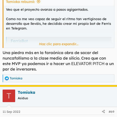
Tomioka rebuznó:
:
Veo que el proyecto avanza a pasos agigantados.
Como no me veo capaz de seguir el ritmo tan vertiginoso de
desarrollo que lleváis, he decidido crear mi propio bot de Ferris
en Telegram.
FerrisBot
Haz clic para expandir...
Bot alimentado a base de caracolas de chocolate. Se aceptan
también ambrosías Tirma.
Una piedra más en la faraónica obra de sacar del
t.me
nuncafollismo a la clase media de silicio. Creo que con
este MVP ya podemos ir a hacer un
a un
ELEVATOR PITCH
De momento no hace nada, es sólo una estructura que ya iré
par de inversores.
puliendo metiéndole respuestas a las diferentes opciones que
tiene. La idea es poder tener conversación con él hasta
Tomioka
R
desbloquear la opción de follacita, pero eso será más adelante.
e
Por ahora aquí queda la versión Alfa 0.0.1 del proyecto
a
FerrisBot.
Tomioka
c
T
c
Asiduo
i
o
n
11 Sep 2022
#69
e