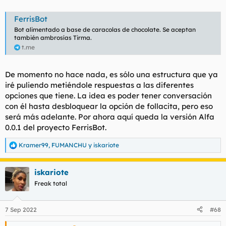
FerrisBot
Bot alimentado a base de caracolas de chocolate. Se aceptan
también ambrosías Tirma.
t.me
De momento no hace nada, es sólo una estructura que ya
iré puliendo metiéndole respuestas a las diferentes
opciones que tiene. La idea es poder tener conversación
con él hasta desbloquear la opción de follacita, pero eso
será más adelante. Por ahora aquí queda la versión Alfa
0.0.1 del proyecto FerrisBot.
Kramer99
,
FUMANCHU
y
iskariote
R
e
a
iskariote
c
c
Freak total
i
o
n
7 Sep 2022
#68
e
s