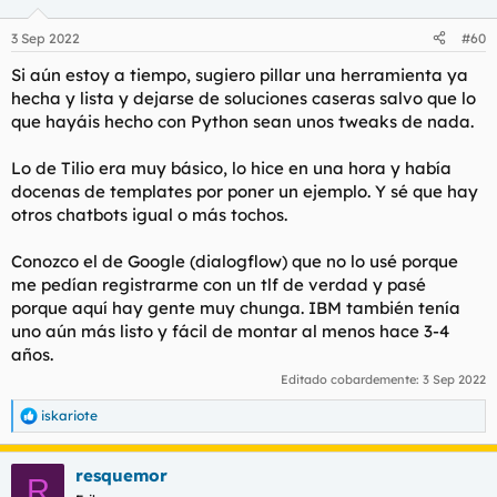
3 Sep 2022
#60
Si aún estoy a tiempo, sugiero pillar una herramienta ya
hecha y lista y dejarse de soluciones caseras salvo que lo
que hayáis hecho con Python sean unos tweaks de nada.
Lo de Tilio era muy básico, lo hice en una hora y había
docenas de templates por poner un ejemplo. Y sé que hay
otros chatbots igual o más tochos.
Conozco el de Google (dialogflow) que no lo usé porque
me pedían registrarme con un tlf de verdad y pasé
porque aquí hay gente muy chunga. IBM también tenía
uno aún más listo y fácil de montar al menos hace 3-4
años.
Editado cobardemente:
3 Sep 2022
iskariote
R
e
a
resquemor
c
R
c