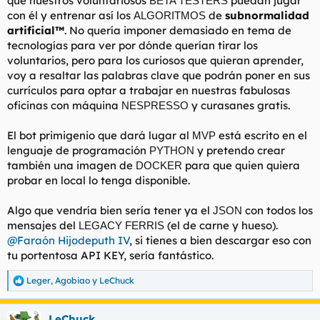
que nuestros voluntariosos
puedan jugar
BETA TESTERS
con él y entrenar así los
de
subnormalidad
ALGORITMOS
artificial™
. No quería imponer demasiado en tema de
tecnologías para ver por dónde querían tirar los
voluntarios, pero para los curiosos que quieran aprender,
voy a resaltar las palabras clave que podrán poner en sus
currículos para optar a trabajar en nuestras fabulosas
oficinas con máquina
y curasanes gratis.
NESPRESSO
El bot primigenio que dará lugar al
está escrito en el
MVP
lenguaje de programación
y pretendo crear
PYTHON
también una imagen de
para que quien quiera
DOCKER
probar en local lo tenga disponible.
Algo que vendría bien sería tener ya el
con todos los
JSON
mensajes del
(el de carne y hueso).
LEGACY FERRIS
@Faraón Hijodeputh IV
, si tienes a bien descargar eso con
tu portentosa API KEY,
sería fantástico
.
Leger
,
Agobiao
y
LeChuck
R
e
a
LeChuck
c