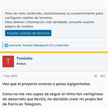
Para ver este contenido, necesitaremos su consentimiento para
configurar cookies de terceros.
Para obtener información más detallada, consulte nuestra
página de cookies
.
Aceptar cookies de terceros
pastorfe
,
Faraón Hijodeputh IV
y
iskariote
R
e
a
Tomioka
c
T
c
Asiduo
i
o
n
7 Sep 2022
#67
e
s
Veo que el proyecto avanza a pasos agigantados.
:
Como no me veo capaz de seguir el ritmo tan vertiginoso
de desarrollo que lleváis, he decidido crear mi propio bot
de Ferris en Telegram.