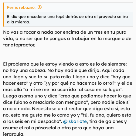
Ferris rebuznó:
El día que encadene una top6 detrás de otra el proyecto se ira
a la mierda.
No vas a tocar a nada por encima de un tres en tu puta
vida, a no ser que te pongas a trabajar en la morgue o de
tanatopractor.
El problema que le estoy viendo a esto es lo de siempre:
no hay una cabeza. No hay nadie que dirija. Aquí cada
uno llega y suelta su puto rollo. Llega uno y dice "hay que
hacer esto" y otro "¿y por qué no hacemos lo otro?" y el de
más allá "a mí se me ha ocurrido tal cosa en su lugar".
Luego asoma uno y dice "creo que podíamos hacer lo que
dice fulano o mezclarlo con mengano", pero nadie dice sí
o no a nada. Necesítase un director que diga esto sí, esto
no, esto me gusta me lo como yo y "tú, fulano, quiero esto
a las seis en mi despacho".
@iskariote
, tira de galones y
asume el rol o pásaselol a otro pero que haya una
jerarquía.