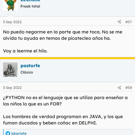
c
Freak total
i
o
n
3 Sep 2022
#57
e
s
No puedo negarme en la parte que me toca. No se me
:
olvida tu ayuda en temas de picatecleo años ha.
Voy a leerme el hilo.
pastorfe
Clásico
3 Sep 2022
#58
¿PYTHON no es el lenguaje que se utiliza para enseñar a
los niños lo que es un FOR?
Los hombres de verdad programan en JAVA, y los que
fuman ducados y beben coñac en DELPHI.
iskariote