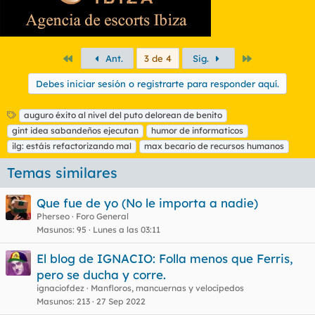
Primero
Último
Ant.
3 de 4
Sig.
Debes iniciar sesión o registrarte para responder aquí.
E
auguro éxito al nivel del puto delorean de benito
t
gint idea sabandeños ejecutan
humor de informaticos
i
ilg: estáis refactorizando mal
max becario de recursos humanos
q
u
Temas similares
e
t
Que fue de yo (No le importa a nadie)
a
s
Pherseo
Foro General
Masunos
95
Lunes a las 03:11
El blog de IGNACIO: Folla menos que Ferris,
pero se ducha y corre.
ignaciofdez
Manfloros, mancuernas y velocípedos
Masunos
213
27 Sep 2022