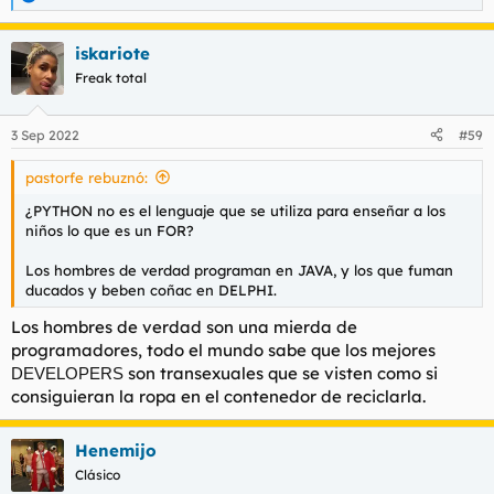
R
e
a
iskariote
c
c
Freak total
i
o
n
3 Sep 2022
#59
e
s
pastorfe rebuznó:
:
¿PYTHON no es el lenguaje que se utiliza para enseñar a los
niños lo que es un FOR?
Los hombres de verdad programan en JAVA, y los que fuman
ducados y beben coñac en DELPHI.
Los hombres de verdad son una mierda de
programadores, todo el mundo sabe que los mejores
son transexuales que se visten como si
DEVELOPERS
consiguieran la ropa en el contenedor de reciclarla.
Henemijo
Clásico