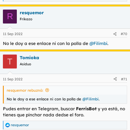
e
a
resquemor
c
R
c
Frikazo
i
o
n
11 Sep 2022
#70
e
s
No le doy a ese enlace ni con la polla de
@Filimbi
.
:
Tomioka
T
Asiduo
11 Sep 2022
#71
resquemor rebuznó:
No le doy a ese enlace ni con la polla de
@Filimbi
.
Pudes entrar en Telegram, buscar
FerrisBot
y ya está, no
tienes que pinchar nada dedse el foro.
resquemor
R