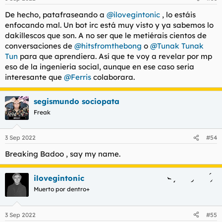
De hecho, patafraseando a
@ilovegintonic
, lo estáis
enfocando mal. Un bot irc está muy visto y ya sabemos lo
dakillescos que son. A no ser que le metiérais cientos de
conversaciones de
@hitsfromthebong
o
@Tunak Tunak
Tun
para que aprendiera. Así que te voy a revelar por mp
eso de la ingenieria social, aunque en ese caso seria
interesante que
@Ferris
colaborara.
segismundo sociopata
Freak
3 Sep 2022
#54
Breaking Badoo , say my name.
ilovegintonic
Muerto por dentro+
3 Sep 2022
#55