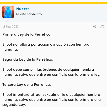
e
a
Nueces
c
c
Muerto por dentro
i
o
n
11 Sep 2022
#72
e
s
Primera Ley de la Ferrética:
:
El bot no follará por acción o inacción con hembra
humana.
Segunda Ley de la Ferrética:
El bot debe cumplir las órdenes de cualquier hembra
humana, salvo que entre en conflicto con la primera ley.
Tercera Ley de la Ferrética:
El bot intentará atraer sexualmente a cualquier hembra
humana, salvo que entre en conflicto con la primera o la
segunda Ley.