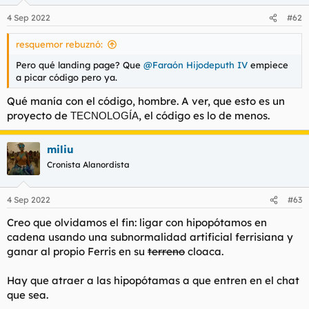
arrastran por los chats. Estaría bien contar con al menos una
4 Sep 2022
#62
imagen promocional. Si algún artista del tuneo (guiño guiño,
@LeChuck
)
resquemor rebuznó:
En lo técnico, he pensado reciclar código de un rudimentario
Pero qué landing page? Que
@Faraón Hijodeputh IV
empiece
de
que tengo por aquí para que nuestros
BOT
TELEGRAM
a picar código pero ya.
voluntariosos
puedan jugar con él y entrenar
BETA TESTERS
Qué manía con el código, hombre. A ver, que esto es un
así los
de
subnormalidad artificial™
. No quería
ALGORITMOS
imponer demasiado en tema de tecnologías para ver por
proyecto de
, el código es lo de menos.
TECNOLOGÍA
dónde querían tirar los voluntarios, pero para los curiosos que
quieran aprender, voy a resaltar las palabras clave que podrán
miliu
poner en sus currículos para optar a trabajar en nuestras
fabulosas oficinas con máquina
y curasanes
NESPRESSO
Cronista Alanordista
gratis.
4 Sep 2022
#63
El bot primigenio que dará lugar al
está escrito en el
MVP
lenguaje de programación
y pretendo crear también
PYTHON
Creo que olvidamos el fin: ligar con hipopótamos en
una imagen de
para que quien quiera probar en local
DOCKER
cadena usando una subnormalidad artificial ferrisiana y
lo tenga disponible.
ganar al propio Ferris en su
terreno
cloaca.
Algo que vendría bien sería tener ya el
con todos los
JSON
mensajes del
(el de carne y hueso).
@Faraón
LEGACY FERRIS
Hay que atraer a las hipopótamas a que entren en el chat
Hijodeputh IV
, si tienes a bien descargar eso con tu portentosa
que sea.
API KEY,
sería fantástico
.