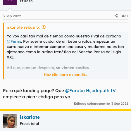
Frikazo
i
o
n
3 Sep 2022
#61
e
s
iskariote rebuznó:
:
Yo voy casi tan mal de tiempo como nuestro rival de carbono
@Ferris
. Por suerte cuidar de un bebé a ratos, empezar un
curro nuevo e intentar comprar una casa y mudarme no es tan
ajetreado como la rutina frenética del Sancho Panza del siglo
XXI.
Así que, aunque despacio,
se vienen cositas
.
Haz clic para expandir...
En primer lugar, aunque el nombre no será el definitivo porque
los inversores gustan de meter la mano ahí, he visto que había
oferta en unos dominios y he comprado uno para hacer una
Pero qué landing page? Que
@Faraón Hijodeputh IV
. En consonancia con las enseñanzas de Dilbert,
LANDING PAGE
empiece a picar código pero ya.
hay que empezar la casa por el tejado, antes de la primera
Editado cobardemente:
3 Sep 2022
línea de código ya tenemos que tener a los inversores echando
espuma por la boca de la emoción.
iskariote
Próximamente
lanzaremos la cuenta atrás para el
Freak total
lanzamiento
de la web que marcará un antes y un después en
la vida amorosa de las tías más asquerosas que aún se