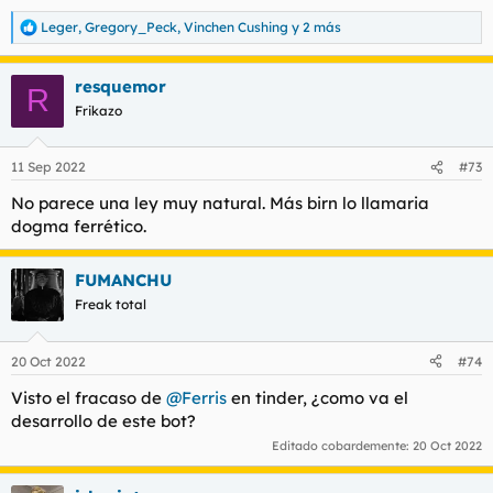
Leger
,
Gregory_Peck
,
Vinchen Cushing
y 2 más
R
e
a
resquemor
c
R
c
Frikazo
i
o
n
11 Sep 2022
#73
e
s
No parece una ley muy natural. Más birn lo llamaria
:
dogma ferrético.
FUMANCHU
Freak total
20 Oct 2022
#74
Visto el fracaso de
@Ferris
en tinder, ¿como va el
desarrollo de este bot?
Editado cobardemente:
20 Oct 2022