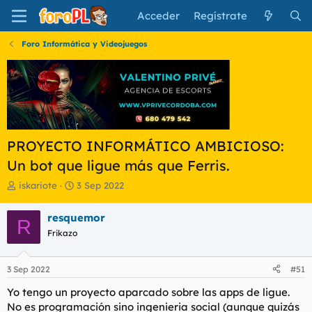
Acceder
Regístrate
Foro Informática y Videojuegos
PROYECTO INFORMÁTICO AMBICIOSO:
Un bot que ligue más que Ferris.
I
F
iskariote
3 Sep 2022
n
e
i
c
resquemor
R
c
h
Frikazo
i
a
a
d
d
e
3 Sep 2022
#51
o
i
r
n
Yo tengo un proyecto aparcado sobre las apps de ligue.
d
i
No es programación sino ingenieria social (aunque quizás
e
c