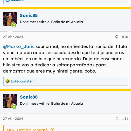
R
e
a
Sonic88
c
c
Don't mess with el Baño de mi Abuela
i
o
n
27 Abr 2024
#10
e
s
@Marko_Jaric
subnormal, no entiendes la ironía del título
:
y encima aún andas escocido desde que te dije que eras
un imbécil en un hilo que ni recuerdo. Deja de ensuciar el
hilo si te vas a dedicar a soltar parrafadas para
demostrar que eres muy hinteligente, bobo.
Lollercoaster
R
e
a
Sonic88
c
c
Don't mess with el Baño de mi Abuela
i
o
n
27 Abr 2024
#11
e
s
Max_Demian rebuznó:
: