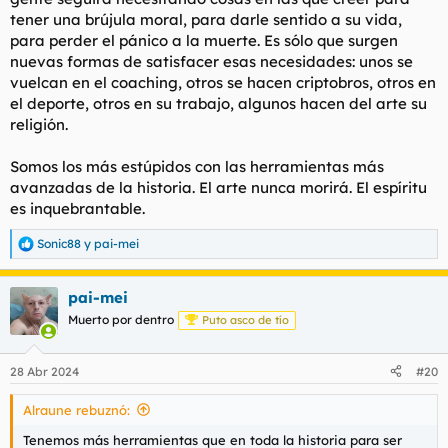
tener una brújula moral, para darle sentido a su vida,
para perder el pánico a la muerte. Es sólo que surgen
nuevas formas de satisfacer esas necesidades: unos se
vuelcan en el coaching, otros se hacen criptobros, otros en
el deporte, otros en su trabajo, algunos hacen del arte su
religión.
Somos los más estúpidos con las herramientas más
avanzadas de la historia. El arte nunca morirá. El espíritu
es inquebrantable.
Sonic88
y
pai-mei
R
e
a
pai-mei
c
c
Muerto por dentro
Puto asco de tío
i
o
n
28 Abr 2024
#20
e
s
Alraune rebuznó:
:
Tenemos más herramientas que en toda la historia para ser