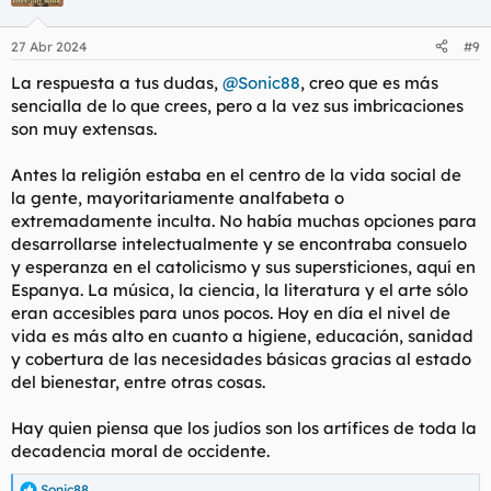
i
o
n
27 Abr 2024
#9
e
s
La respuesta a tus dudas,
@Sonic88
, creo que es más
:
sencialla de lo que crees, pero a la vez sus imbricaciones
son muy extensas.
Antes la religión estaba en el centro de la vida social de
la gente, mayoritariamente analfabeta o
extremadamente inculta. No había muchas opciones para
desarrollarse intelectualmente y se encontraba consuelo
y esperanza en el catolicismo y sus supersticiones, aquí en
Espanya. La música, la ciencia, la literatura y el arte sólo
eran accesibles para unos pocos. Hoy en día el nivel de
vida es más alto en cuanto a higiene, educación, sanidad
y cobertura de las necesidades básicas gracias al estado
del bienestar, entre otras cosas.
Hay quien piensa que los judíos son los artífices de toda la
decadencia moral de occidente.
Sonic88