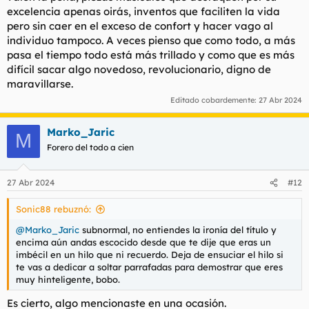
excelencia apenas oirás, inventos que faciliten la vida
pero sin caer en el exceso de confort y hacer vago al
individuo tampoco. A veces pienso que como todo, a más
pasa el tiempo todo está más trillado y como que es más
difícil sacar algo novedoso, revolucionario, digno de
maravillarse.
Editado cobardemente:
27 Abr 2024
Marko_Jaric
M
Forero del todo a cien
27 Abr 2024
#12
Sonic88 rebuznó:
@Marko_Jaric
subnormal, no entiendes la ironía del título y
encima aún andas escocido desde que te dije que eras un
imbécil en un hilo que ni recuerdo. Deja de ensuciar el hilo si
te vas a dedicar a soltar parrafadas para demostrar que eres
muy hinteligente, bobo.
Es cierto, algo mencionaste en una ocasión.