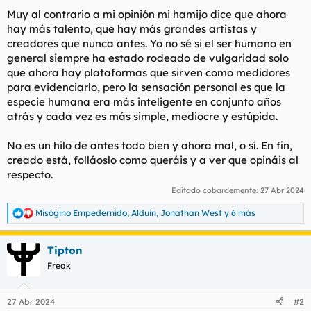
Muy al contrario a mi opinión mi hamijo dice que ahora
hay más talento, que hay más grandes artistas y
creadores que nunca antes. Yo no sé si el ser humano en
general siempre ha estado rodeado de vulgaridad solo
que ahora hay plataformas que sirven como medidores
para evidenciarlo, pero la sensación personal es que la
especie humana era más inteligente en conjunto años
atrás y cada vez es más simple, mediocre y estúpida.
No es un hilo de antes todo bien y ahora mal, o sí. En fin,
creado está, folláoslo como queráis y a ver que opináis al
respecto.
Editado cobardemente:
27 Abr 2024
Misógino Empedernido
,
Alduin
,
Jonathan West
y 6 más
R
e
a
Tipton
c
c
Freak
i
o
n
27 Abr 2024
#2
e