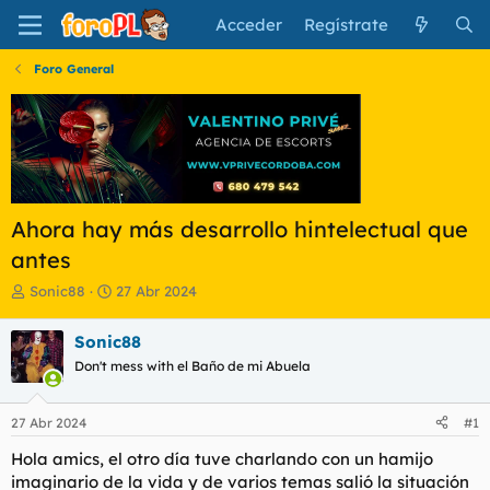
Acceder
Regístrate
Foro General
Ahora hay más desarrollo hintelectual que
antes
I
F
Sonic88
27 Abr 2024
n
e
i
c
Sonic88
c
h
Don't mess with el Baño de mi Abuela
i
a
a
d
d
e
27 Abr 2024
#1
o
i
r
n
Hola amics, el otro día tuve charlando con un hamijo
d
i
imaginario de la vida y de varios temas salió la situación
e
c