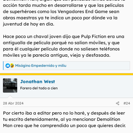
eventos) y gente que se mofa de quien ose tener algún tipo de
acción tarda mucho en desarrollarse y que las películas
creencia y forma de vivir la vida basada en fe. La música
de superhéroes como los Vengadores End Game sean
actual ha degenerado en ruido y letras simples carentes de
obras maestras ya te indica un poco por dónde va la
mensajes que puedan aportar un mínimo de sentido, la forma
juventud de hoy en día.
de vivir es totalmente antinatural, enganchados a pantallas,
corta comunicación con la gente más cercana y buscando
Hace poco un chaval joven dijo que Pulp Fiction era una
dopamina digital constantemente. La unión entre hombres y
mujeres cada vez más rota, la familia tradicional en peligro de
antigualla de película porqué no salían móviles, y que
extinción, el concepto y forma de vivir con masculinidad cada
para él cualquier película donde no saliesen teléfonos
vez mas distorsionada, la comida que sea muy paladable y
móviles ya le parecía antigua, vieja y desfasada.
sabrosa aunque lleve saborizantes, edulcorantes, aditivos y
demás basura con todo el impacto negativo que tiene en la
Misógino Empedernido
y
miliu
R
salud tanto física como mental. Todo ha llegado a buscar un
e
extra de confort que realmente consigue más mermar las
a
capacidades humanas que ponerlas en acción y mejorar la
Jonathan West
c
especie. Al igual que un músculo si no se usa se atrofia, la
c
Forero del todo a cien
sociedad actual cada vez es más estúpida porque no tiene
i
necesidad de exponerse a la adversidad, de nutrirse de
o
conocimiento, de buscar creatividad porque están
n
28 Abr 2024
#24
e
entretenidos, de componer grandes piezas musicales porque
s
tienen programas de edición y autotune, etc. Las referencias
Por cierto iba a editar pero no lo haré, y después de leer
:
actuales en cada campo son auténticos subnormales y todo
tu escrito detenidamente, al yo mencionar Demolition
está dirigido a eso, a modelos de vida superficiales que sirvan
Man creo que he comprendido un poco que quieres decir.
para que el engranaje siga activo y no cuestione nada.