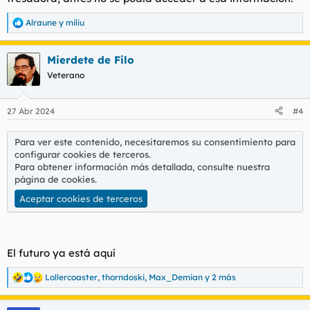
Alraune
y
miliu
R
e
a
Mierdete de Filo
c
c
Veterano
i
o
n
27 Abr 2024
#4
e
s
:
Para ver este contenido, necesitaremos su consentimiento para
configurar cookies de terceros.
Para obtener información más detallada, consulte nuestra
página de cookies
.
Aceptar cookies de terceros
El futuro ya está aquí
Lollercoaster
,
thorndoski
,
Max_Demian
y 2 más
R
e
a