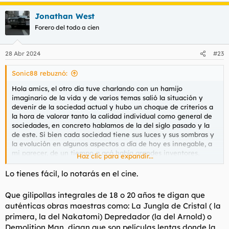
a
Jonathan West
c
c
Forero del todo a cien
i
o
n
28 Abr 2024
#23
e
s
Sonic88 rebuznó:
:
Hola amics, el otro día tuve charlando con un hamijo
imaginario de la vida y de varios temas salió la situación y
devenir de la sociedad actual y hubo un choque de criterios a
la hora de valorar tanto la calidad individual como general de
sociedades, en concreto hablamos de la del siglo pasado y la
de este. Si bien cada sociedad tiene sus luces y sus sombras y
la evolución en algunos aspectos a día de hoy es innegable, a
mi parecer, de un tiempo a acá había grandes inventores,
Haz clic para expandir...
pensadores que dejaron grandes doctrinas, escritos, reflexiones
que hacían pensar sobre la profundidad de las cosas, de la
Lo tienes fácil, lo notarás en el cine.
vida. Si bien la religión no casa conmigo, mucha gente llevaba
un simbolismo espiritual y una forma de encarar las cosas que
Que gilipollas integrales de 18 o 20 años te digan que
desprendian más sobriedad, solidez y madurez, sin embargo
auténticas obras maestras como: La Jungla de Cristal ( la
hoy en día hay dos tipos de personas entre la juventud, los
primera, la del Nakatomi) Depredador (la del Arnold) o
creyentes de palo (capillitas, costaleros que son muy religiosos
Demolition Man, digan que son películas lentas donde la
por un mes y gente que le gusta mostrarse en ese tipo de