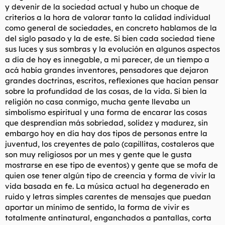
y devenir de la sociedad actual y hubo un choque de
l
i
criterios a la hora de valorar tanto la calidad individual
t
o
e
como general de sociedades, en concreto hablamos de la
m
del siglo pasado y la de este. Si bien cada sociedad tiene
a
sus luces y sus sombras y la evolución en algunos aspectos
a día de hoy es innegable, a mi parecer, de un tiempo a
acá había grandes inventores, pensadores que dejaron
grandes doctrinas, escritos, reflexiones que hacían pensar
sobre la profundidad de las cosas, de la vida. Si bien la
religión no casa conmigo, mucha gente llevaba un
simbolismo espiritual y una forma de encarar las cosas
que desprendian más sobriedad, solidez y madurez, sin
embargo hoy en día hay dos tipos de personas entre la
juventud, los creyentes de palo (capillitas, costaleros que
son muy religiosos por un mes y gente que le gusta
mostrarse en ese tipo de eventos) y gente que se mofa de
quien ose tener algún tipo de creencia y forma de vivir la
vida basada en fe. La música actual ha degenerado en
ruido y letras simples carentes de mensajes que puedan
aportar un mínimo de sentido, la forma de vivir es
totalmente antinatural, enganchados a pantallas, corta