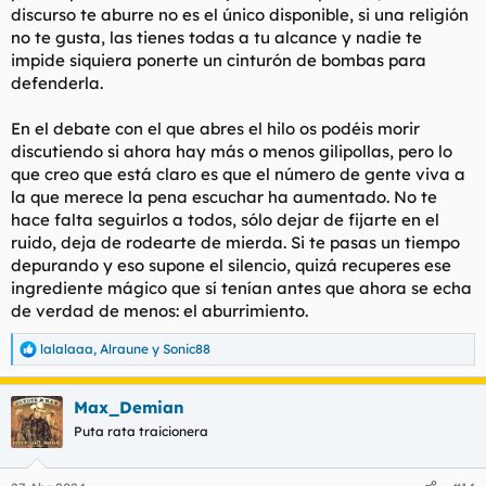
discurso te aburre no es el único disponible, si una religión
no te gusta, las tienes todas a tu alcance y nadie te
impide siquiera ponerte un cinturón de bombas para
defenderla.
En el debate con el que abres el hilo os podéis morir
discutiendo si ahora hay más o menos gilipollas, pero lo
que creo que está claro es que el número de gente viva a
la que merece la pena escuchar ha aumentado. No te
hace falta seguirlos a todos, sólo dejar de fijarte en el
ruido, deja de rodearte de mierda. Si te pasas un tiempo
depurando y eso supone el silencio, quizá recuperes ese
ingrediente mágico que sí tenían antes que ahora se echa
de verdad de menos: el aburrimiento.
lalalaaa
,
Alraune
y
Sonic88
R
e
a
Max_Demian
c
c
Puta rata traicionera
i
o
n