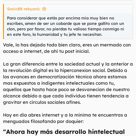
más talento, que hay más grandes artistas y creadores que
nunca antes. Yo no sé si el ser humano en general siempre ha
Sonic88 rebuznó:
estado rodeado de vulgaridad solo que ahora hay plataformas
Para considerar que estás por encima mia muy bien no
que sirven como medidores para evidenciarlo, pero la
escribes, amen de ser un cobarde que se pone gallito con un
sensación personal es que la especie humana era más
clon, pero por favor, no pierdas tu valioso tiempo conmigo ni
inteligente en conjunto años atrás y cada vez es más simple,
en este foro, la humanidad y tu jefe te necesitan.
mediocre y estúpida.
Vale, lo has dejado todo bien claro, eres un mermado con
No es un hilo de antes todo bien y ahora mal, o sí. En fin,
acceso a internet, de ahí tu post inicial.
creado está, folláoslo como queráis y a ver que opináis al
respecto.
La gran diferencia entre la sociedad actual y la anterior a
la revolución digital es la hiperconexion social. Debido a
los avances en democratización técnica ahora estamos
mas expuestos a indigentes intelectuales como tu,
aquellos que hasta hace poco se desvanecían de nuestro
alcance debido a que cada individuo tienen tendencia a
gravitar en círculos sociales afines.
Hoy en día abres internet y a la minima te encuentras a
menguados filosofando por doquier:
"Ahora hay más desarrollo hintelectual