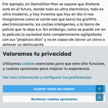
Por ejemplo, en Demolition Man se supone que Stallone
Muy al contrario a mi opinión mi hamijo dice que ahora hay
más talento, que hay más grandes artistas y creadores que
está en el futuro, donde todo es ultra electrónico, todo es
nunca antes. Yo no sé si el ser humano en general siempre ha
ultra moderno, y hay inventos que hoy en día ni nos
estado rodeado de vulgaridad solo que ahora hay plataformas
imaginamos como el cartel ese que borra los grafittis
que sirven como medidores para evidenciarlo, pero la
electrónicamente, los coches inteligentes, o la barra de
sensación personal es que la especie humana era más
policía que te deja k.o. Sin embargo, como se puede ver en
inteligente en conjunto años atrás y cada vez es más simple,
la película la sociedad está completamente agilipollada
mediocre y estúpida.
con sus "propicios días" y no es capaz de clavar un clavo o
No es un hilo de antes todo bien y ahora mal, o sí. En fin,
detener un delincuente.
creado está, folláoslo como queráis y a ver que opináis al
respecto.
Valoramos tu privacidad
Sí, yo creo que Demolition Man resume un poco el post.
Editado cobardemente:
28 Abr 2024
Utilizamos
cookies
esenciales para que este sitio funcione,
y cookies opcionales para mejorar tu experiencia.
Sonic88
Don't mess with el Baño de mi Abuela
Ver más información y configurar tus preferencias
Arri
Aceptar todas las cookies
28 Abr 2024
#25
Pie
Jonathan West rebuznó:
Rechazar cookies opcionales
Lo tienes fácil, lo notarás en el cine.