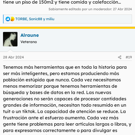
tiene un piso de 150m2 y tiene comida y calefacción...
Sabiamente editado por un moderador:
27 Abr 2024
TORBE
,
Sonic88
y
miliu
R
e
a
Alraune
c
c
Veterano
i
o
n
28 Abr 2024
#19
e
s
Tenemos más herramientas que en toda la historia para
:
ser más inteligentes, pero estamos produciendo más
población estúpida que nunca. Cada vez necesitamos
menos memorizar porque tenemos herramientas de
búsqueda y bases de datos en la red. Las nuevas
generaciones no serán capaces de procesar cantidades
grandes de información, necesitan todo resumido en un
tuit o un tiktok. La capacidad de atención se reduce. La
frustración ante el esfuerzo aumenta. Cada vez más
gente tiene problemas para leer artículos largos o libros, y
para expresarnos correctamente o para divulgar es