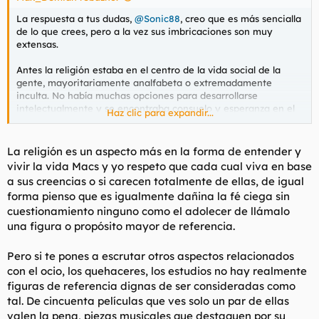
La respuesta a tus dudas,
@Sonic88
, creo que es más sencialla
de lo que crees, pero a la vez sus imbricaciones son muy
extensas.
Antes la religión estaba en el centro de la vida social de la
gente, mayoritariamente analfabeta o extremadamente
inculta. No había muchas opciones para desarrollarse
intelectualmente y se encontraba consuelo y esperanza en el
Haz clic para expandir...
catolicismo y sus supersticiones, aquí en Espanya. La música,
la ciencia, la literatura y el arte sólo eran accesibles para unos
pocos. Hoy en día el nivel de vida es más alto en cuanto a
La religión es un aspecto más en la forma de entender y
higiene, educación, sanidad y cobertura de las necesidades
vivir la vida Macs y yo respeto que cada cual viva en base
básicas gracias al estado del bienestar, entre otras cosas.
a sus creencias o si carecen totalmente de ellas, de igual
forma pienso que es igualmente dañina la fé ciega sin
Hay quien piensa que los judíos son los artífices de toda la
cuestionamiento ninguno como el adolecer de llámalo
decadencia moral de occidente.
una figura o propósito mayor de referencia.
Pero si te pones a escrutar otros aspectos relacionados
con el ocio, los quehaceres, los estudios no hay realmente
figuras de referencia dignas de ser consideradas como
tal. De cincuenta películas que ves solo un par de ellas
valen la pena, piezas musicales que destaquen por su