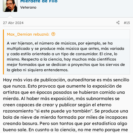
Mierdete de Filo
c
c
Veterano
i
o
n
27 Abr 2024
#15
e
s
Max_Demian rebuznó:
:
A ver hijerson, el número de músicos, por ejemplo, se ha
multiplicado y se produce más música que antes, más variada
y cada estilo orientado a un tipo de consumidor. El cine, lo
mismo. Respecto a la ciencia, hay muchos más científicos
mejor formados que se dedican a proyectos que los siervos de
la gleba ni siquiera entendemos.
Hay más vías de publicación, autoeditarse es más sencillo
que nunca. Esto provoca que aumente la exposición de
artistas que en épocas pasadas se hubieran comido una
mierda. Al haber más exposición, más subnormales se
creen capaces de crear y publicar según el eterno
razonamiento "si este puede yo también". Se produce una
bola de nieve de mierda formada por miles de incapaces
creando basura. Pero son tantos que por estadística algo
bueno sale. En cusnto a la ciencia, no me meto porque me