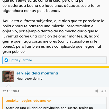
que han envejecido como el culo, pero una peli
consederada buena de hace unas décadas suele tener
algo, ahora no hay pelis buenas.
Aqui esta el factor subjetivo, que algo que te pareciese la
polla ahora te parezca una mierda, pero también el
objetivo, por ejemplo dentro de no mucho dudo que la
juventud coree una canción de omar montes. Si, habrá
gente que haga cosas mejores (con un casiotone si te
pones), pero tambien es más complicado que lleguen al
gran publico.
Tipton
y
Terrazo
R
e
a
el viejo dela montaña
c
c
Muerto por dentro
i
o
n
27 Abr 2024
#17
e
s
sandokan begins rebuznó:
:
Antes en una ciudad de provincias, con suerte, tenías un