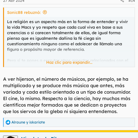
27 Abr 2024
#14
e
s
Sonic88 rebuznó:
:
La religión es un aspecto más en la forma de entender y vivir
la vida Macs y yo respeto que cada cual viva en base a sus
creencias o si carecen totalmente de ellas, de igual forma
pienso que es igualmente dañina la fé ciega sin
cuestionamiento ninguno como el adolecer de llámalo una
figura o propósito mayor de referencia.
Pero si te pones a escrutar otros aspectos relacionados con el
Haz clic para expandir...
ocio, los quehaceres, los estudios no hay realmente figuras de
referencia dignas de ser consideradas como tal. De cincuenta
películas que ves solo un par de ellas valen la pena, piezas
A ver hijerson, el número de músicos, por ejemplo, se ha
musicales que destaquen por su excelencia apenas oirás,
multiplicado y se produce más música que antes, más
inventos que faciliten la vida pero sin caer en el exceso de
variada y cada estilo orientado a un tipo de consumidor.
confort y hacer vago al individuo tampoco. A veces pienso que
El cine, lo mismo. Respecto a la ciencia, hay muchos más
como todo, a más pasa el tiempo todo está más trillado y como
científicos mejor formados que se dedican a proyectos
que es más difícil sacar algo novedoso, revolucionario, digno
de maravillarse.
que los siervos de la gleba ni siquiera entendemos.
Alraune
y
iskariote
R
e
a