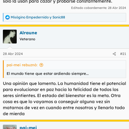
sólo la usan para cazar y probarse constantemente.
buscando en las fuentes adecuadas. Quién sabe.
Editado cobardemente:
28 Abr 2024
Dios nunca morirá. La espiritualidad nunca morirá. La gente
Misógino Empedernido
y
Sonic88
seguirá necesitando cosas en las que creer para tener una
R
e
brújula moral, para darle sentido a su vida, para perder el
a
pánico a la muerte. Es sólo que surgen nuevas formas de
Alraune
c
satisfacer esas necesidades: unos se vuelcan en el coaching,
c
Veterano
otros se hacen criptobros, otros en el deporte, otros en su
i
trabajo, algunos hacen del arte su religión.
o
n
28 Abr 2024
#21
Somos los más estúpidos con las herramientas más avanzadas
e
de la historia. El arte nunca morirá. El espíritu es
s
pai-mei rebuznó:
:
inquebrantable.
El mundo tiene que estar ardiendo siempre...
Una opinión que lamento. La humanidad tiene el potencial
para evolucionar en paz hacia la felicidad de todos los
seres sintientes. El estado del bienestar es la meta. Otra
cosa es que lo vayamos a conseguir alguna vez sin
matarnos de vez en cuando entre nosotros y llenarlo todo
de mierda
pai-mei