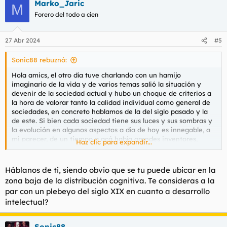
Marko_Jaric
c
M
c
Forero del todo a cien
i
o
n
27 Abr 2024
#5
e
s
Sonic88 rebuznó:
:
Hola amics, el otro día tuve charlando con un hamijo
imaginario de la vida y de varios temas salió la situación y
devenir de la sociedad actual y hubo un choque de criterios a
la hora de valorar tanto la calidad individual como general de
sociedades, en concreto hablamos de la del siglo pasado y la
de este. Si bien cada sociedad tiene sus luces y sus sombras y
la evolución en algunos aspectos a día de hoy es innegable, a
mi parecer, de un tiempo a acá había grandes inventores,
Haz clic para expandir...
pensadores que dejaron grandes doctrinas, escritos, reflexiones
que hacían pensar sobre la profundidad de las cosas, de la
vida. Si bien la religión no casa conmigo, mucha gente llevaba
Háblanos de ti, siendo obvio que se tu puede ubicar en la
un simbolismo espiritual y una forma de encarar las cosas que
zona baja de la distribución cognitiva. Te consideras a la
desprendian más sobriedad, solidez y madurez, sin embargo
par con un plebeyo del siglo XIX en cuanto a desarrollo
hoy en día hay dos tipos de personas entre la juventud, los
intelectual?
creyentes de palo (capillitas, costaleros que son muy religiosos
por un mes y gente que le gusta mostrarse en ese tipo de
eventos) y gente que se mofa de quien ose tener algún tipo de
Sonic88