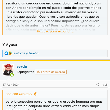
escritor o un creador que era conocido a nivel nacional, o un
par. Ahora por ejemplo en mi pueblo cada dos por tres tienes
un escritor autóctono presentando su mierda en las varias
librerías que quedan. Que lo ves y son autoediciones que se
corrigen ellos y que son una basura importante. ¿Eso quiere
decir que lo de antes mejor? Pues no. Antes uno era "escritor
oficial" y podía publicar la guía de teléfonos si quería y la
Haz clic para expandir...
gente se las tenía que comer. Seguro que ahora hay gente
haciendo cosas decentes, pero es complicado que nadie
inverta en ellos y en consecuencia, se les conozca, asi que te
Y Ayuso
queda una maraña de escritores de mierda y el panorama
oficial se resume en que antes iban escritores a la tele y ahora
tesifonte
y
Sureño
R
la tele genera "escritores"
e
a
En música pasa parecido, antes si te gustaba yo que se, la
serdo
c
musica celta por poner algo poco frecuente, pues tenías
c
Soplagaitas
Forero de mierda
acceso a cuatro cosas y a partir de ahí le echas imaginación. Si
i
Celtas Cortos se forman ahora en Pucela tendrían acceso a
o
n
miles de horas de música celta, vale vale, es siempre lo mismo
27 Abr 2024
#18
e
y no tenemos ni puta idea de si suena remotamente a algo
s
parecido a lo que hacían los celtas, pero se me entienden,
Sonic88 rebuznó:
:
tendrían acceso a más música, partituras, grupos de musica
celta escoceses, etcetc. Poero por las mismas la tecnología
pero la sensación personal es que la especie humana era más
ayuda a que un patan agarre un micro, pegue tres berridos y
inteligente en conjunto años atrás y cada vez es más simple,
lo pete.