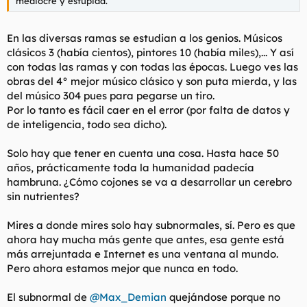
mediocre y estúpida.
En series ahora ves muchas de entonces y te descojonas de lo
cutre salchichero que eran, y otras eran cojonudas, pero ahi ha
En las diversas ramas se estudian a los genios. Músicos
cambiado el estatus, antes la mayor parte de lo que iba a tele
clásicos 3 (había cientos), pintores 10 (había miles),... Y así
era cutre. En cine es al revés, si, hay pelis que han envejecido
con todas las ramas y con todas las épocas. Luego ves las
como el culo, pero una peli consederada buena de hace unas
obras del 4° mejor músico clásico y son puta mierda, y las
décadas suele tener algo, ahora no hay pelis buenas.
del músico 304 pues para pegarse un tiro.
Aqui esta el factor subjetivo, que algo que te pareciese la polla
Por lo tanto es fácil caer en el error (por falta de datos y
ahora te parezca una mierda, pero también el objetivo, por
de inteligencia, todo sea dicho).
ejemplo dentro de no mucho dudo que la juventud coree una
canción de omar montes. Si, habrá gente que haga cosas
Solo hay que tener en cuenta una cosa. Hasta hace 50
mejores (con un casiotone si te pones), pero tambien es más
años, prácticamente toda la humanidad padecía
complicado que lleguen al gran publico.
hambruna. ¿Cómo cojones se va a desarrollar un cerebro
sin nutrientes?
Mires a donde mires solo hay subnormales, sí. Pero es que
ahora hay mucha más gente que antes, esa gente está
más arrejuntada e Internet es una ventana al mundo.
Pero ahora estamos mejor que nunca en todo.
El subnormal de
@Max_Demian
quejándose porque no