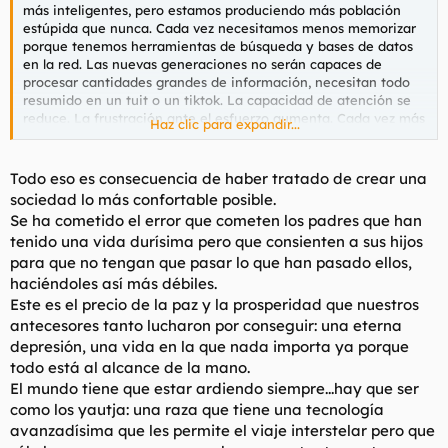
más inteligentes, pero estamos produciendo más población
estúpida que nunca. Cada vez necesitamos menos memorizar
porque tenemos herramientas de búsqueda y bases de datos
en la red. Las nuevas generaciones no serán capaces de
procesar cantidades grandes de información, necesitan todo
resumido en un tuit o un tiktok. La capacidad de atención se
reduce. La frustración ante el esfuerzo aumenta. Cada vez más
Haz clic para expandir...
gente tiene problemas para leer artículos largos o libros, y para
expresarnos correctamente o para divulgar es evidente que
necesitamos textos largos y tendidos. La población se
Todo eso es consecuencia de haber tratado de crear una
estupidiza pero tenemos también tenemos las mejores
sociedad lo más confortable posible.
herramientas de difusión de conocimiento y habilidades.
Se ha cometido el error que cometen los padres que han
tenido una vida durísima pero que consienten a sus hijos
Hay más ruido en la señal que nunca y necesitamos más
para que no tengan que pasar lo que han pasado ellos,
esfuerzo para filtrarla y sacar lo realmente bueno, pero la
población se las arregla para hacer que acabe triunfando lo
haciéndoles así más débiles.
que realmente vale la pena. Lo bueno acaba llegando a
Este es el precio de la paz y la prosperidad que nuestros
nuestras manos. Y lo marginal siempre está ahí disponible para
antecesores tanto lucharon por conseguir: una eterna
ser explorado en caso de que estemos listos.
depresión, una vida en la que nada importa ya porque
todo está al alcance de la mano.
Pareciera que el arte es cada vez peor, pero esto no es un
El mundo tiene que estar ardiendo siempre...hay que ser
síndrome nuevo. Se debe al sesgo de la nostalgia, al tomar la
parte por el todo, tomar sólo lo bueno que recuerdas del
como los yautja: una raza que tiene una tecnología
pasado y lo malo del presente. Quizá lo bueno del presente no
avanzadísima que les permite el viaje interstelar pero que
te esté llegando, o te llega en espaciadas dosis. Quizá no estés