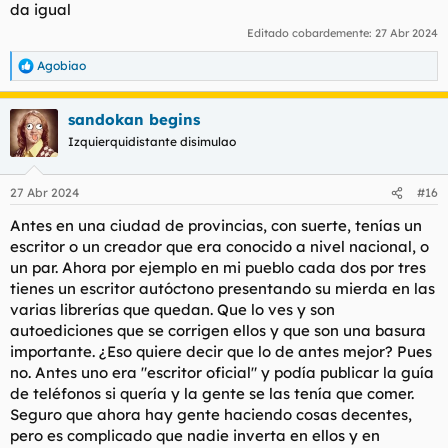
da igual
Editado cobardemente:
27 Abr 2024
Agobiao
R
e
a
sandokan begins
c
c
Izquierquidistante disimulao
i
o
n
27 Abr 2024
#16
e
s
Antes en una ciudad de provincias, con suerte, tenías un
:
escritor o un creador que era conocido a nivel nacional, o
un par. Ahora por ejemplo en mi pueblo cada dos por tres
tienes un escritor autóctono presentando su mierda en las
varias librerías que quedan. Que lo ves y son
autoediciones que se corrigen ellos y que son una basura
importante. ¿Eso quiere decir que lo de antes mejor? Pues
no. Antes uno era "escritor oficial" y podía publicar la guía
de teléfonos si quería y la gente se las tenía que comer.
Seguro que ahora hay gente haciendo cosas decentes,
pero es complicado que nadie inverta en ellos y en