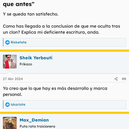
que antes"​
Y se queda tan satisfecho.
Como has llegado a la conclusion de que me oculto tras
un clon? Explica mi deficiente escritura, anda.
Risketete
R
e
a
Sheik Yerbouti
c
c
Frikazo
i
o
n
27 Abr 2024
#8
e
s
Yo creo que lo que hay es más desarrollo y marca
:
personal.
iskariote
R
e
a
Max_Demian
c
c
Puta rata traicionera