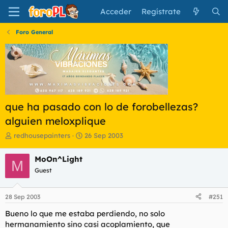
Acceder
Regístrate
Foro General
que ha pasado con lo de forobellezas?
alguien meloxplique
I
F
redhousepainters
26 Sep 2003
n
e
i
c
MoOn^Light
M
c
h
Guest
i
a
a
d
d
e
28 Sep 2003
#251
o
i
r
n
Bueno lo que me estaba perdiendo, no solo
d
i
hermanamiento sino casi acoplamiento, que
e
c