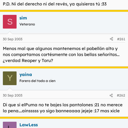
P.D. Ni del derecho ni del revés, ya quisieras tú :33
sim
S
Veterano
30 Sep 2003
#261
Menos mal que algunos mantenemos el pabellón alto y
nos comportamos cortésmente con las bellas señoritas...
¿verdad Reaper y Toru?
yaina
Y
Forero del todo a cien
30 Sep 2003
#262
Di que si elPuma no te bajes los pantalones :21 no merece
la pena....ainsssss yo sigo banneaaaa jejeje :17 mas xicle
LawLess