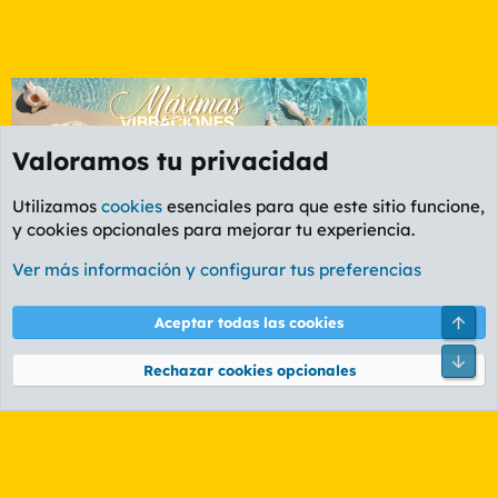
Valoramos tu privacidad
Utilizamos
cookies
esenciales para que este sitio funcione,
y cookies opcionales para mejorar tu experiencia.
Foro General
Ver más información y configurar tus preferencias
Cookies
PL OLDSTYLE AMARILLO
Cambiar fuente
Español (ES)
Arri
Aceptar todas las cookies
Contáctanos
Términos y reglas
Política de privacidad
Ayuda
R
Pie
S
Rechazar cookies opcionales
S
®
Community platform by XenForo
© 2010-2026 XenForo Ltd.