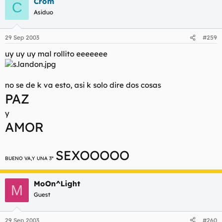
Crom
C
Asiduo
29 Sep 2003
#259
uy uy uy mal rollito eeeeeee
no se de k va esto, asi k solo dire dos cosas
PAZ
y
AMOR
SEXOOOOO
BUENO VA,Y UNA 3ª
MoOn^Light
M
Guest
29 Sep 2003
#260