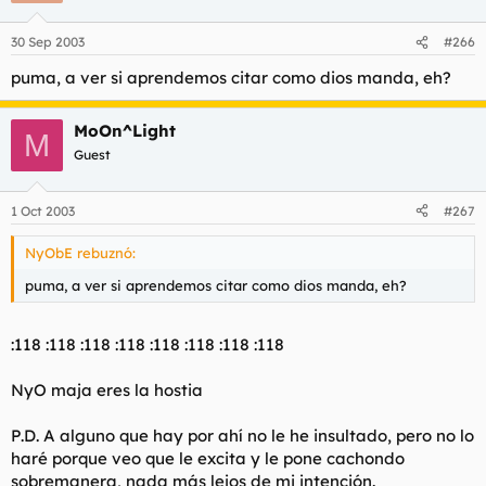
30 Sep 2003
#266
puma, a ver si aprendemos citar como dios manda, eh?
MoOn^Light
M
Guest
1 Oct 2003
#267
NyObE rebuznó:
puma, a ver si aprendemos citar como dios manda, eh?
:118 :118 :118 :118 :118 :118 :118 :118
NyO maja eres la hostia
P.D. A alguno que hay por ahí no le he insultado, pero no lo
haré porque veo que le excita y le pone cachondo
sobremanera, nada más lejos de mi intención.