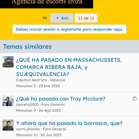
Primero
Ant.
11 de 11
Debes iniciar sesión o registrarte para responder aquí.
Temas similares
¿QUÉ HA PASADO EN MASSACHUSSETS,
COMARCA RIBERA BAJA, y
SUÆQUIVALENCIA?
Capitán Alatriste
Valencia
Masunos
5
23 Ene 2026
¿Qué ha pasado con Troy Mcclure?
e
cocreta2000
Foro General
Masunos
9
26 Ago 2023
r
r
Y ahora que ha pasado la borrasca, que?
curro jimenez
Foro General
Masunos
61
10 Jun 2023
o