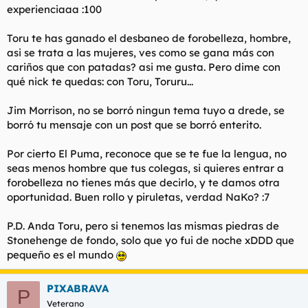
experienciaaa :100
l
i
t
o
e
Toru te has ganado el desbaneo de forobelleza, hombre,
m
asi se trata a las mujeres, ves como se gana más con
a
cariños que con patadas? asi me gusta. Pero dime con
qué nick te quedas: con Toru, Toruru...
Jim Morrison, no se borró ningun tema tuyo a drede, se
borró tu mensaje con un post que se borró enterito.
Por cierto El Puma, reconoce que se te fue la lengua, no
seas menos hombre que tus colegas, si quieres entrar a
forobelleza no tienes más que decirlo, y te damos otra
oportunidad. Buen rollo y piruletas, verdad NaKo? :7
P.D. Anda Toru, pero si tenemos las mismas piedras de
Stonehenge de fondo, solo que yo fui de noche xDDD que
pequeño es el mundo
PIXABRAVA
P
Veterano