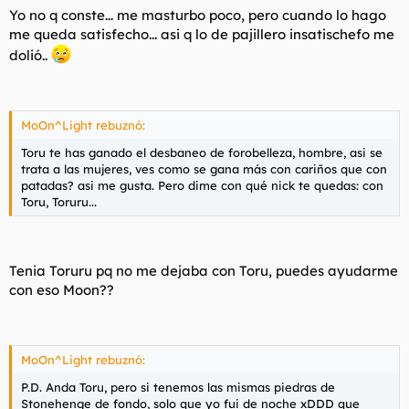
Yo no q conste... me masturbo poco, pero cuando lo hago
me queda satisfecho... asi q lo de pajillero insatischefo me
dolió..
MoOn^Light rebuznó:
Toru te has ganado el desbaneo de forobelleza, hombre, asi se
trata a las mujeres, ves como se gana más con cariños que con
patadas? asi me gusta. Pero dime con qué nick te quedas: con
Toru, Toruru...
Tenia Toruru pq no me dejaba con Toru, puedes ayudarme
con eso Moon??
MoOn^Light rebuznó:
P.D. Anda Toru, pero si tenemos las mismas piedras de
Stonehenge de fondo, solo que yo fui de noche xDDD que