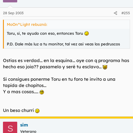
28 Sep 2003
#255
MoOn^Light rebuznó:
Toru, si, te ayudo con eso, entonces Toru
P.D. Dale más luz a tu monitor, tal vez asi veas los pedruscos
Ostias es verdad... en la esquina... oye con q programa has
hecho eso joia?? pasamelo y seré tu esclavo...
Si consigues ponerme Toru en tu foro te invito a una
tapida de chopitos...
Y a mas cosas.....
Un beso churri
sim
S
Veterano