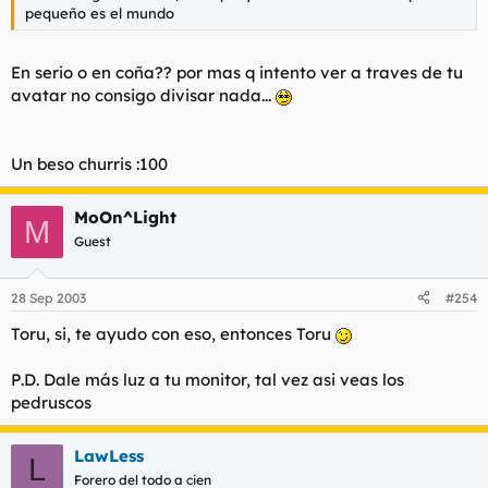
pequeño es el mundo
En serio o en coña?? por mas q intento ver a traves de tu
avatar no consigo divisar nada...
Un beso churris :100
MoOn^Light
M
Guest
28 Sep 2003
#254
Toru, si, te ayudo con eso, entonces Toru
P.D. Dale más luz a tu monitor, tal vez asi veas los
pedruscos
LawLess
L
Forero del todo a cien