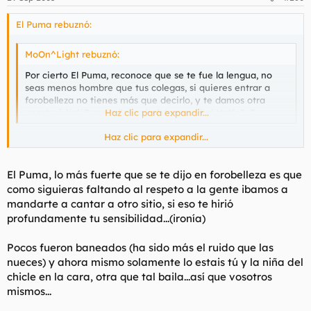
El Puma rebuznó:
MoOn^Light rebuznó:
Por cierto El Puma, reconoce que se te fue la lengua, no
seas menos hombre que tus colegas, si quieres entrar a
forobelleza no tienes más que decirlo, y te damos otra
oportunidad. Buen rollo y piruletas, verdad NaKo? :7
Haz clic para expandir...
Haz clic para expandir...
No voy a pedir perdon a nadie y menos a una persona como tu
que me acepte en un foro.
El Puma, lo más fuerte que se te dijo en forobelleza es que
No tengo otra cosa yo que hacer.
como siguieras faltando al respeto a la gente ibamos a
mandarte a cantar a otro sitio, si eso te hirió
Q recuerde a ti tb se te fue la lengua pero tu postura
profundamente tu sensibilidad...(ironía)
dictatorial hace tirar por el camino facil y censor.
Pocos fueron baneados (ha sido más el ruido que las
Me la comes del reves.
nueces) y ahora mismo solamente lo estais tú y la niña del
chicle en la cara, otra que tal baila...así que vosotros
mismos...