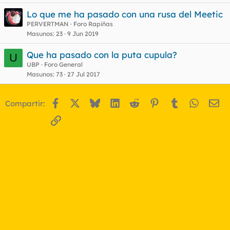
Lo que me ha pasado con una rusa del Meetic
PERVERTMAN
Foro Rapiñas
Masunos
23
9 Jun 2019
Que ha pasado con la puta cupula?
U
UBP
Foro General
Masunos
73
27 Jul 2017
Facebook
X
Bluesky
LinkedIn
Reddit
Pinterest
Tumblr
WhatsA
Em
Compartir:
Enlace