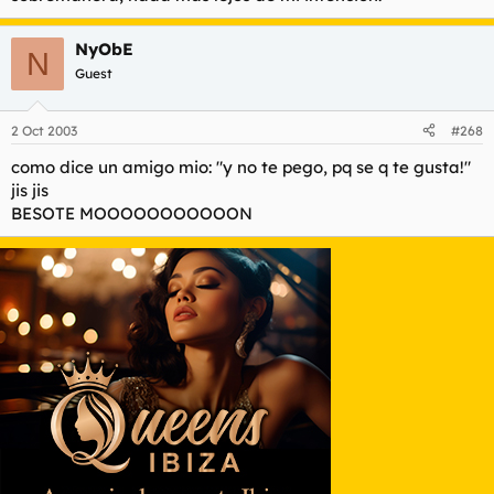
NyObE
N
Guest
2 Oct 2003
#268
como dice un amigo mio: "y no te pego, pq se q te gusta!"
jis jis
BESOTE MOOOOOOOOOOON