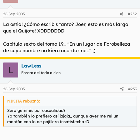
28 Sep 2003
#252
La ostia! ¿Cómo escribis tanto? Joer, esto es más largo
que el Quijote! XDDDDDDD
Capítulo sexto del tomo 19... "En un lugar de Forobelleza
de cuyo nombre no kiero acordarme..." ;)
LawLess
L
Forero del todo a cien
28 Sep 2003
#253
NIKITA rebuznó:
Será géminis por casualidad?
Yo también lo prefiero así jajaja,, aunque ayer me reí un
montón con lo de pajillero insatisfecho :D