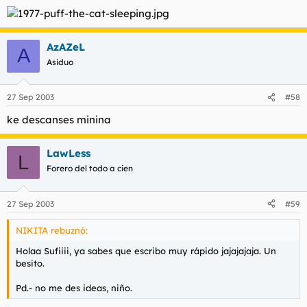
AzAZeL
A
Asiduo
27 Sep 2003
#58
ke descanses minina
LawLess
L
Forero del todo a cien
27 Sep 2003
#59
NIKITA rebuznó:
Holaa Sufiiii, ya sabes que escribo muy rápido jajajajaja. Un
besito.
Pd.- no me des ideas, niño.