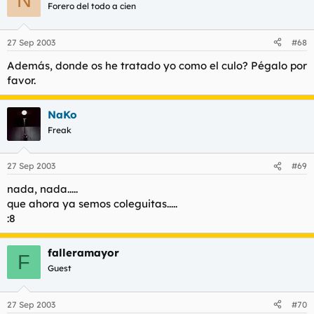
Forero del todo a cien
27 Sep 2003
#68
Además, donde os he tratado yo como el culo? Pégalo por
favor.
NaKo
Freak
27 Sep 2003
#69
nada, nada.....
que ahora ya semos coleguitas.....
:8
falleramayor
F
Guest
27 Sep 2003
#70