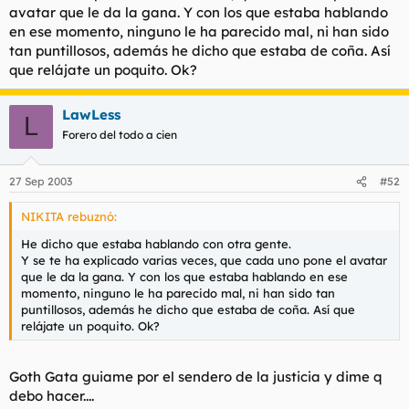
avatar que le da la gana. Y con los que estaba hablando
l
i
en ese momento, ninguno le ha parecido mal, ni han sido
t
o
e
tan puntillosos, además he dicho que estaba de coña. Así
m
que relájate un poquito. Ok?
a
LawLess
L
Forero del todo a cien
27 Sep 2003
#52
NIKITA rebuznó:
He dicho que estaba hablando con otra gente.
Y se te ha explicado varias veces, que cada uno pone el avatar
que le da la gana. Y con los que estaba hablando en ese
momento, ninguno le ha parecido mal, ni han sido tan
puntillosos, además he dicho que estaba de coña. Así que
relájate un poquito. Ok?
Goth Gata guiame por el sendero de la justicia y dime q
debo hacer....