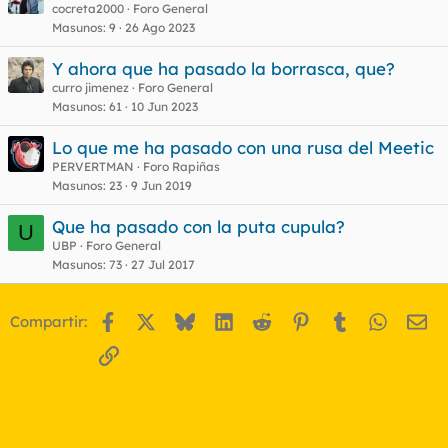
e
cocreta2000
Foro General
Masunos
9
26 Ago 2023
r
r
Y ahora que ha pasado la borrasca, que?
curro jimenez
Foro General
Masunos
61
10 Jun 2023
o
Lo que me ha pasado con una rusa del Meetic
PERVERTMAN
Foro Rapiñas
Masunos
23
9 Jun 2019
Que ha pasado con la puta cupula?
U
UBP
Foro General
Masunos
73
27 Jul 2017
Facebook
X
Bluesky
LinkedIn
Reddit
Pinterest
Tumblr
WhatsA
Em
Compartir:
Enlace