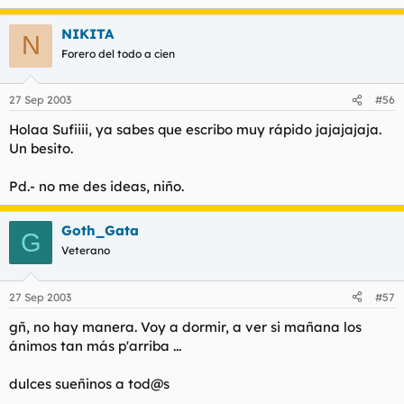
NIKITA
N
Forero del todo a cien
27 Sep 2003
#56
Holaa Sufiiii, ya sabes que escribo muy rápido jajajajaja.
Un besito.
Pd.- no me des ideas, niño.
Goth_Gata
G
Veterano
27 Sep 2003
#57
gñ, no hay manera. Voy a dormir, a ver si mañana los
ánimos tan más p'arriba ...
dulces sueñinos a tod@s