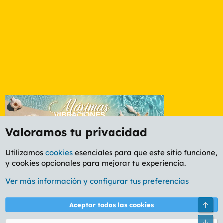
Valoramos tu privacidad
Utilizamos
cookies
esenciales para que este sitio funcione,
y cookies opcionales para mejorar tu experiencia.
Foro General
Ver más información y configurar tus preferencias
Cookies
PL OLDSTYLE AMARILLO
Cambiar fuente
Español (ES)
Arri
Aceptar todas las cookies
Contáctanos
Términos y reglas
Política de privacidad
Ayuda
R
Pie