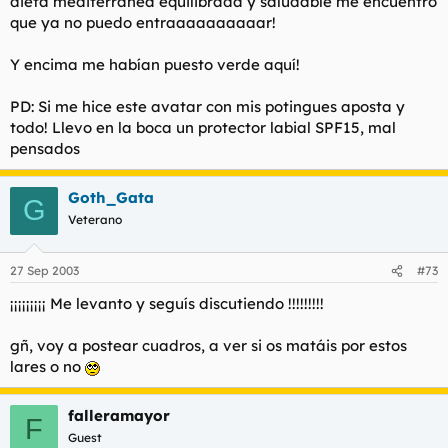
dieta mediterránea equilibrada y saludable me encuentro
que ya no puedo entraaaaaaaaaar!
Y encima me habían puesto verde aquí!
PD: Si me hice este avatar con mis potingues aposta y
todo! Llevo en la boca un protector labial SPF15, mal
pensados
Goth_Gata
G
Veterano
27 Sep 2003
#73
¡¡¡¡¡¡¡¡¡ Me levanto y seguís discutiendo !!!!!!!!!
gñ, voy a postear cuadros, a ver si os matáis por estos
lares o no
falleramayor
F
Guest