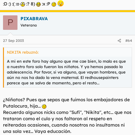
:D :) :( :o
:? 8)
:x :P
PIXABRAVA
P
Veterano
27 Sep 2003
#64
NIKITA rebuznó:
A mi en este foro hay alguno que me cae bien, lo malo es que
a nuestro foro solo fueron los niñatos. Y ya hemos pasado la
adolescencia. Por favor, si va alguno, que vayan hombres, que
aún no nos ha dado la vena maternal. El redhousepainters
parece que se salva de momento, pero el resto...
¿Niñatos? Pues que sepas que fuimos los embajadores de
Putalocura, hija...
Recuerdo algunos nicks como "Sufi", "Nikita", etc... que nos
trataron como el culo y nos faltaron al respeto en
reiteradas ocasiones, cuando nosotros no insultamos ni
una sola vez... Vaya educación.