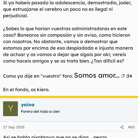
Si ya habeis pasado la adolescencia, demostradlo, joder,
que estruajarse el cerebro un poco no es ilegal ni
perjudicial.
¿Sabes lo que harían vuestras administradoras en este
caso? Banearos sin compasión y sin aviso, como hicieron
con nosotros. No obstante, vamos a demostrar que
estamos por encima de esa despiadada e injusta manera
de actuar y os vamos a dejar que sigais por akí; vereis
como haceis amigos y se os trata bien. ¿Tan dificil es?
Somos amor...
Como ya dije en "vuestro" foro:
:7 :34
En el fondo, os kiero.
yaina
Y
Forero del todo a cien
27 Sep 2003
#65
Asi se habla pixabrava que no se diga.....peazo