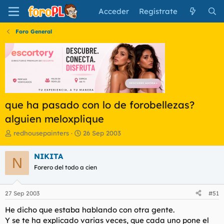
Acceder
Regístrate
Foro General
que ha pasado con lo de forobellezas?
alguien meloxplique
I
F
redhousepainters
26 Sep 2003
n
e
i
c
NIKITA
N
c
h
Forero del todo a cien
i
a
a
d
d
e
27 Sep 2003
#51
o
i
r
n
He dicho que estaba hablando con otra gente.
d
i
Y se te ha explicado varias veces, que cada uno pone el
e
c