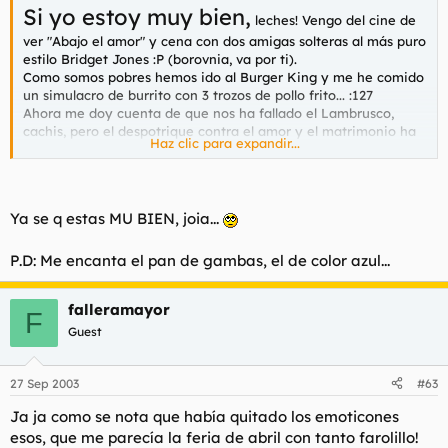
Si yo estoy muy bien,
leches! Vengo del cine de
ver "Abajo el amor" y cena con dos amigas solteras al más puro
estilo Bridget Jones :P (borovnia, va por ti).
Como somos pobres hemos ido al Burger King y me he comido
un simulacro de burrito con 3 trozos de pollo frito... :127
Ahora me doy cuenta de que nos ha fallado el Lambrusco,
cachis, pero el despotrique contra el amor y el matrimonio ha
Haz clic para expandir...
estado de maravilla :86
En fin, ojalá deje de triunfar la mala uva, o acabaremos todos
con úlcera (eso y evitad el Burguer King y los restaurantes
chinos).
Ya se q estas MU BIEN, joia...
P.D: Me encanta el pan de gambas, el de color azul...
falleramayor
F
Guest
27 Sep 2003
#63
Ja ja como se nota que había quitado los emoticones
esos, que me parecía la feria de abril con tanto farolillo!