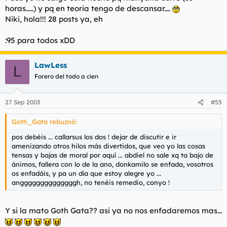
horas.....) y pq en teoria tengo de descansar....
Niki, hola!!! 28 posts ya, eh
:95 para todos xDD
LawLess
L
Forero del todo a cien
27 Sep 2003
#55
Goth_Gata rebuznó:
pos debéis ... callarsus los dos ! dejar de discutir e ir
amenizando otros hilos más divertidos, que veo yo las cosas
tensas y bajas de moral por aquí ... abdiel no sale xq ta bajo de
ánimos, fallera con lo de la ano, donkamilo se enfada, vosotros
os enfadáis, y pa un día que estoy alegre yo ...
anggggggggggggggh, no tenéis remedio, conyo !
Y si la mato Goth Gata?? asi ya no nos enfadaremos mas...