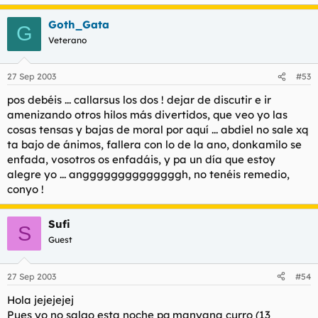
Goth_Gata
G
Veterano
27 Sep 2003
#53
pos debéis ... callarsus los dos ! dejar de discutir e ir
amenizando otros hilos más divertidos, que veo yo las
cosas tensas y bajas de moral por aquí ... abdiel no sale xq
ta bajo de ánimos, fallera con lo de la ano, donkamilo se
enfada, vosotros os enfadáis, y pa un día que estoy
alegre yo ... anggggggggggggggh, no tenéis remedio,
conyo !
Sufi
S
Guest
27 Sep 2003
#54
Hola jejejejej
Pues yo no salgo esta noche pq manyana curro (13