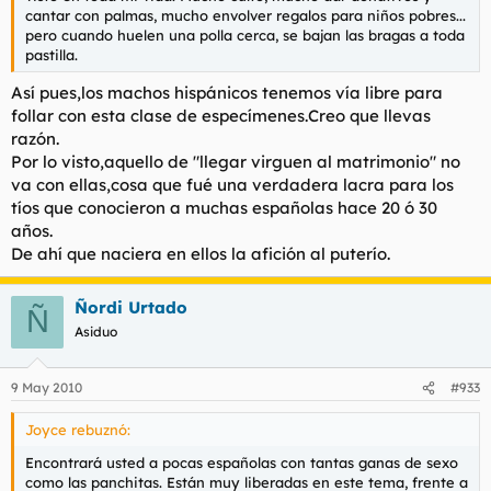
cantar con palmas, mucho envolver regalos para niños pobres...
pero cuando huelen una polla cerca, se bajan las bragas a toda
pastilla.
Así pues,los machos hispánicos tenemos vía libre para
follar con esta clase de especímenes.Creo que llevas
razón.
Por lo visto,aquello de "llegar virguen al matrimonio" no
va con ellas,cosa que fué una verdadera lacra para los
tíos que conocieron a muchas españolas hace 20 ó 30
años.
De ahí que naciera en ellos la afición al puterío.
Ñordi Urtado
Ñ
Asiduo
9 May 2010
#933
Joyce rebuznó:
Encontrará usted a pocas españolas con tantas ganas de sexo
como las panchitas. Están muy liberadas en este tema, frente a