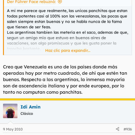
Der Führer Face rebuznó:
A mi me parece que realmente, las unicas panchitas que estan
todas potentes casi al 100% son las venezolanas, las pocas que
salen siempre estan buenas y no se habla nunca de la fama
que tienen de ser feas.
Las argentinas tambien las meteria en el saco, ademas de que,
segun un amigo mio que estuvo en buenos aires de
vacaciones, son algo promiscuas y que les gusta poner la
troncha bastante.
Haz clic para expandir...
Pero..¿las argentinas entrarian en el concepto de panchitas o
se engloban en otro subconjunto?
Creo que Venezuela es uno de los países donde más
operadas hay por metro cuadrado, de ahí que estén tan
buenas. Respecto a las argentinas, la inmensa mayoría
son de ascendencia italiana y por ende europea, por lo
tanto no computan como panchitas.
Idi Amin
Clásico
9 May 2010
#936