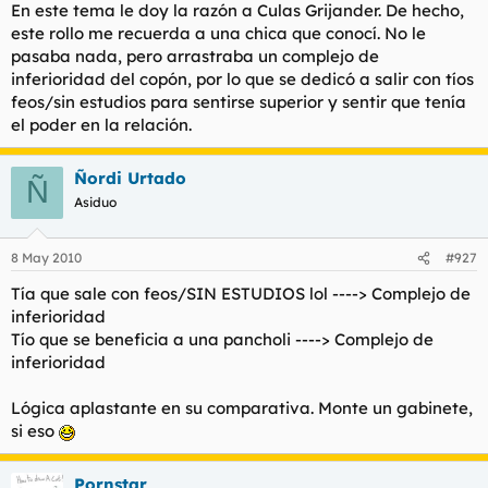
En este tema le doy la razón a Culas Grijander. De hecho,
l
i
este rollo me recuerda a una chica que conocí. No le
t
o
pasaba nada, pero arrastraba un complejo de
e
m
inferioridad del copón, por lo que se dedicó a salir con tíos
a
feos/sin estudios para sentirse superior y sentir que tenía
el poder en la relación.
Ñordi Urtado
Ñ
Asiduo
8 May 2010
#927
Tía que sale con feos/SIN ESTUDIOS lol ----> Complejo de
inferioridad
Tío que se beneficia a una pancholi ----> Complejo de
inferioridad
Lógica aplastante en su comparativa. Monte un gabinete,
si eso
Pornstar