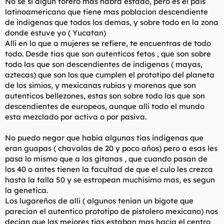
No se si algun forero mas habra estado, pero es el pais
latinoamericano que tiene mas poblacion descendiente
de indigenas que todos los demas, y sobre todo en la zona
donde estuve yo ( Yucatan)
Alli en lo que a mujeres se refiere, te encuentras de todo
todo. Desde tias que son autenticos fetos , que son sobre
todo las que son descendientes de indigenas ( mayas,
aztecas) que son los que cumplen el prototipo del planeta
de los simios, y mexicanas rubias y morenas que son
autenticos bellezones, estas son sobre todo las que son
descendientes de europeos, aunque alli todo el mundo
esta mezclado por activa o por pasiva.
No puedo negar que habia algunas tias indigenas que
eran guapas ( chavalas de 20 y poco años) pero a esas les
pasa lo mismo que a las gitanas , que cuando pasan de
los 40 o antes tienen la facultad de que el culo les crezca
hasta la talla 50 y se estropean muchisimo mas, es segun
la genetica.
Los lugareños de alli ( algunos tenian un bigote que
parecian el autentico prototipo de pistolero mexicano) nos
decian que las mejores tias estaban mas hacia el centro