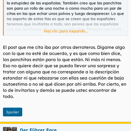
la estupidez de las españolas. También creo que las panchitas
son para un rollo de una noche o como mucho para un par de
citas en las que echar unos polvos y luego desaparecer. Lo que
no soporto de estas tías es que se creen que los españoles
tenemos que invitarlas a todo, son peores que las españolas
que por vergüenza alguna vez pagan algo. Tampoco me gusta
Haz clic para expandir...
su escaso nivel cultural, llega a dar pena y eso que estamos
acostumbrados a las iletradas españolas, pero estas pobres las
superan largamente.
El post que me cita iba por otros derroteros. Dígame algo
con lo que no esté de acuerdo, y es que como bien dice,
las panchitas están para lo que están. Ni más ni menos.
Eso no quiere decir que se pueda llevar una sorpresa y
tratar con alguna que no corresponde a la descripción
estandar ni que rebozarse con ellas sea cuestión de baja
autoestima o no sé qué dicen por ahí arriba. Por cierto, en
lo de invitarlas y demás se puede ustec encontrar de
todo.
Spoiler
Der Führer Face