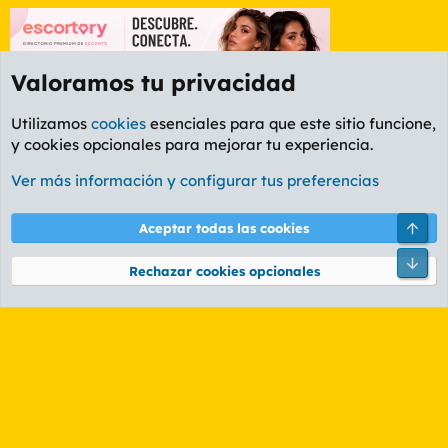
Valoramos tu privacidad
Utilizamos
cookies
esenciales para que este sitio funcione,
y cookies opcionales para mejorar tu experiencia.
Foro Rapiñas
Ver más información y configurar tus preferencias
Cookies
PL OLDSTYLE AMARILLO
Cambiar fuente
Español (ES)
Arri
Aceptar todas las cookies
Contáctanos
Términos y reglas
Política de privacidad
Ayuda
R
Pie
S
Rechazar cookies opcionales
S
®
Community platform by XenForo
© 2010-2026 XenForo Ltd.