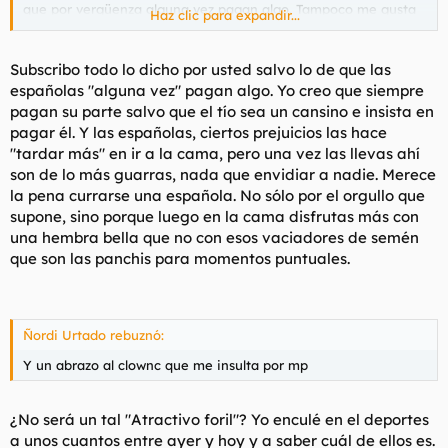
que por vergüenza alguna vez pagan algo. Tampoco me gusta
Haz clic para expandir...
su escaso nivel cultural, llega a dar pena y eso que estamos
acostumbrados a las iletradas españolas, pero estas pobres las
superan largamente.
Subscribo todo lo dicho por usted salvo lo de que las
españolas "alguna vez" pagan algo. Yo creo que siempre
pagan su parte salvo que el tío sea un cansino e insista en
pagar él. Y las españolas, ciertos prejuicios las hace
"tardar más" en ir a la cama, pero una vez las llevas ahí
son de lo más guarras, nada que envidiar a nadie. Merece
la pena currarse una española. No sólo por el orgullo que
supone, sino porque luego en la cama disfrutas más con
una hembra bella que no con esos vaciadores de semén
que son las panchis para momentos puntuales.
Ñordi Urtado rebuznó:
Y un abrazo al clownc que me insulta por mp
¿No será un tal "Atractivo foril"? Yo enculé en el deportes
a unos cuantos entre ayer y hoy y a saber cuál de ellos es.