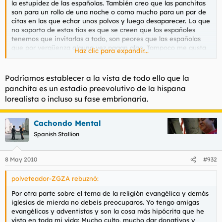
la estupidez de las españolas. También creo que las panchitas
son para un rollo de una noche o como mucho para un par de
citas en las que echar unos polvos y luego desaparecer. Lo que
no soporto de estas tías es que se creen que los españoles
tenemos que invitarlas a todo, son peores que las españolas
que por vergüenza alguna vez pagan algo. Tampoco me gusta
Haz clic para expandir...
su escaso nivel cultural, llega a dar pena y eso que estamos
acostumbrados a las iletradas españolas, pero estas pobres las
superan largamente.
Podríamos establecer a la vista de todo ello que la
panchita es un estadio preevolutivo de la hispana
lorealista o incluso su fase embrionaria.
Cachondo Mental
Spanish Stallion
8 May 2010
#932
polveteador-ZGZA rebuznó:
Por otra parte sobre el tema de la religión evangélica y demás
iglesias de mierda no debeis preocuparos. Yo tengo amigas
evangélicas y adventistas y son la cosa más hipócrita que he
visto en toda mi vida: Mucho culto, mucho dar donativos y