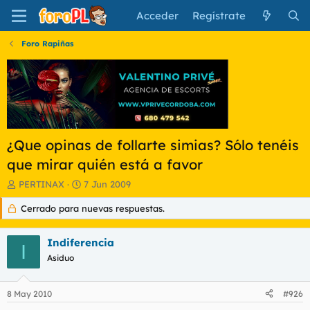
Acceder
Regístrate
Foro Rapiñas
¿Que opinas de follarte simias? Sólo tenéis
que mirar quién está a favor
I
F
PERTINAX
7 Jun 2009
n
e
Cerrado para nuevas respuestas.
i
c
c
h
i
a
Indiferencia
a
d
I
d
Asiduo
e
o
i
r
n
8 May 2010
#926
d
i
e
c