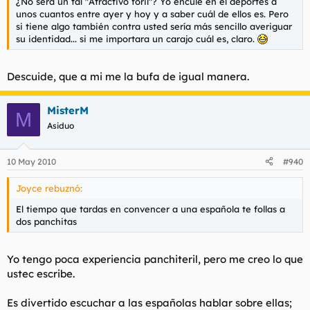
¿No será un tal "Atractivo foril"? Yo enculé en el deportes a
unos cuantos entre ayer y hoy y a saber cuál de ellos es. Pero
si tiene algo también contra usted sería más sencillo averiguar
su identidad... si me importara un carajo cuál es, claro.
Descuide, que a mi me la bufa de igual manera.
MisterM
M
Asiduo
10 May 2010
#940
Joyce rebuznó:
El tiempo que tardas en convencer a una española te follas a
dos panchitas
Yo tengo poca experiencia panchiteril, pero me creo lo que
ustec escribe.
Es divertido escuchar a las españolas hablar sobre ellas;