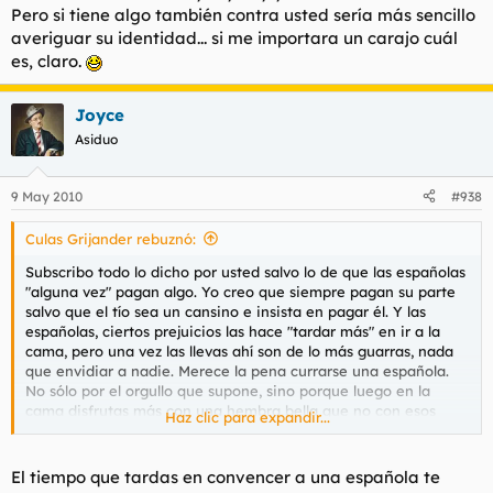
Pero si tiene algo también contra usted sería más sencillo
averiguar su identidad... si me importara un carajo cuál
es, claro.
Joyce
Asiduo
9 May 2010
#938
Culas Grijander rebuznó:
Subscribo todo lo dicho por usted salvo lo de que las españolas
"alguna vez" pagan algo. Yo creo que siempre pagan su parte
salvo que el tío sea un cansino e insista en pagar él. Y las
españolas, ciertos prejuicios las hace "tardar más" en ir a la
cama, pero una vez las llevas ahí son de lo más guarras, nada
que envidiar a nadie. Merece la pena currarse una española.
No sólo por el orgullo que supone, sino porque luego en la
cama disfrutas más con una hembra bella que no con esos
Haz clic para expandir...
vaciadores de semén que son las panchis para momentos
puntuales.
El tiempo que tardas en convencer a una española te