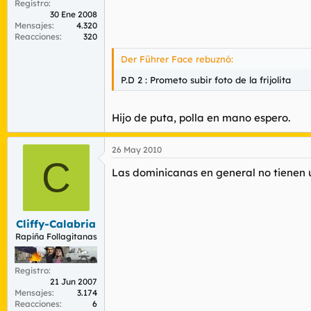
Registro
30 Ene 2008
Mensajes
4.320
Reacciones
320
Der Führer Face rebuznó:
P.D 2 : Prometo subir foto de la frijolita
Hijo de puta, polla en mano espero.
26 May 2010
C
Las dominicanas en general no tienen 
Cliffy-Calabria
Rapiña Follagitanas
Registro
21 Jun 2007
Mensajes
3.174
Reacciones
6