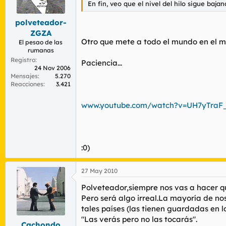
En fin, veo que el nivel del hilo sigue bajand
polveteador-
ZGZA
Otro que mete a todo el mundo en el mis
El pesao de las
rumanas
Registro
Paciencia...
24 Nov 2006
Mensajes
5.270
Reacciones
3.421
www.youtube.com/watch?v=UH7yTraF
:0)
27 May 2010
Polveteador,siempre nos vas a hacer qu
Pero será algo irreal.La mayoría de nos
tales países (las tienen guardadas en l
"Las verás pero no las tocarás".
Cachondo