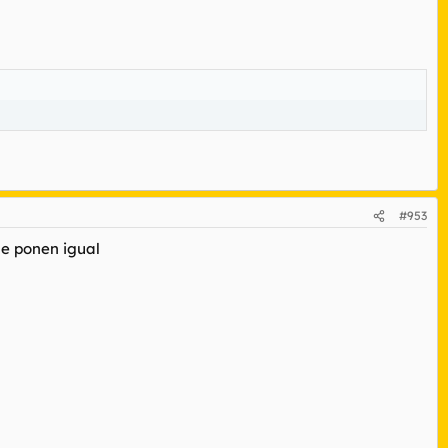
#953
me ponen igual