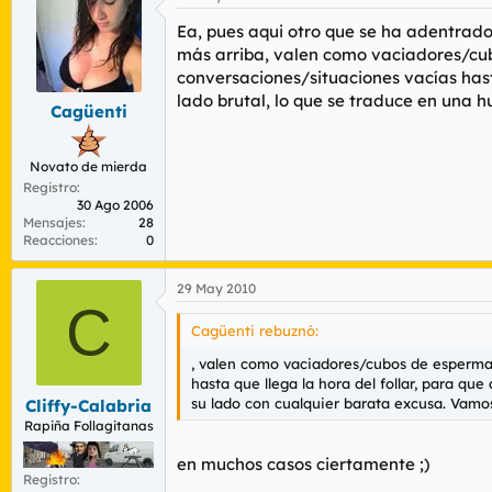
Ea, pues aqui otro que se ha adentrad
más arriba, valen como vaciadores/cu
conversaciones/situaciones vacías hasta
lado brutal, lo que se traduce en una 
Cagüenti
Novato de mierda
Registro
30 Ago 2006
Mensajes
28
Reacciones
0
29 May 2010
C
Cagüenti rebuznó:
, valen como vaciadores/cubos de esperma
hasta que llega la hora del follar, para qu
su lado con cualquier barata excusa. Vamo
Cliffy-Calabria
Rapiña Follagitanas
en muchos casos ciertamente ;)
Registro