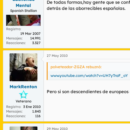
De todas formas,hay gente que se confo
Mental
detrás de las aborrecibles españolas.
Spanish Stallion
Registro
19 Mar 2007
Mensajes
14.991
Reacciones
3.327
27 May 2010
polveteador-ZGZA rebuznó:
www.youtube.com/watch?v=UH7yTraF_oY
MarkRenton
Pero si son descendientes de europeos
Veterano
Registro
3 Ene 2010
Mensajes
1.843
Reacciones
116
29 May 2010