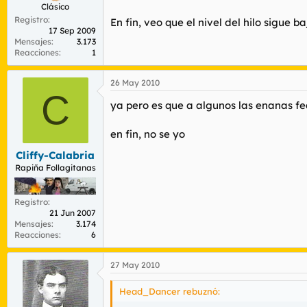
Clásico
Registro
En fin, veo que el nivel del hilo sigue ba
17 Sep 2009
Mensajes
3.173
Reacciones
1
26 May 2010
C
ya pero es que a algunos las enanas 
en fin, no se yo
Cliffy-Calabria
Rapiña Follagitanas
Registro
21 Jun 2007
Mensajes
3.174
Reacciones
6
27 May 2010
Head_Dancer rebuznó: