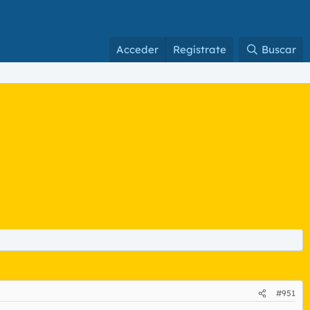
Acceder
Regístrate
Buscar
#951