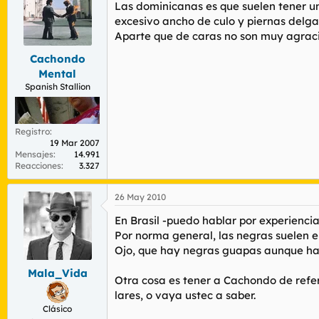
r
n
Las dominicanas es que suelen tener u
d
i
excesivo ancho de culo y piernas delg
e
c
Aparte que de caras no son muy agrac
l
i
t
o
Cachondo
e
Mental
m
Spanish Stallion
a
Registro
19 Mar 2007
Mensajes
14.991
Reacciones
3.327
26 May 2010
En Brasil -puedo hablar por experienci
Por norma general, las negras suelen 
Ojo, que hay negras guapas aunque ha
Mala_Vida
Otra cosa es tener a Cachondo de refer
lares, o vaya ustec a saber.
Clásico