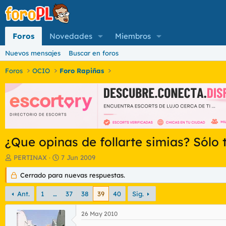
Foros
Novedades
Miembros
Nuevos mensajes
Buscar en foros
Foros
OCIO
Foro Rapiñas
¿Que opinas de follarte simias? Sólo 
I
F
PERTINAX
7 Jun 2009
n
e
i
Cerrado para nuevas respuestas.
c
c
h
i
a
Ant.
1
…
37
38
39
40
Sig.
a
d
d
e
26 May 2010
o
i