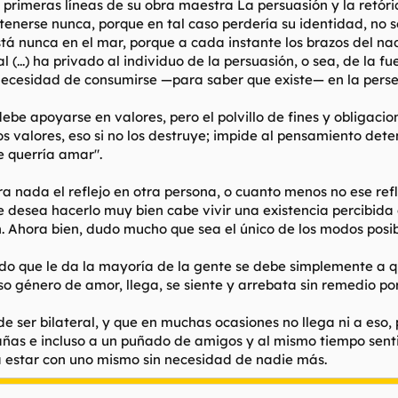
as primeras líneas de su obra maestra
La persuasión y la retór
enerse nunca, porque en tal caso perdería su identidad, no se
stá nunca en el mar, porque a cada instante los brazos del na
l (...) ha privado al individuo de la
persuasión, o sea, de la f
r necesidad de consumirse —para saber que existe— en la pers
ebe apoyarse en valores, pero el polvillo de fines y obligacio
os valores, eso si no los destruye; impide al pensamiento det
e querría amar".
ra nada el reflejo en otra persona, o cuanto menos no ese ref
se desea hacerlo muy bien cabe vivir una existencia percibida
. Ahora bien, dudo mucho que sea el único de los modos posib
tido que le da la mayoría de la gente se debe simplemente a
o género de amor, llega, se siente y arrebata sin remedio po
e ser bilateral, y que en muchas ocasiones no llega ni a eso, 
añas e incluso a un puñado de amigos y al mismo tiempo sent
 estar con uno mismo sin necesidad de nadie más.