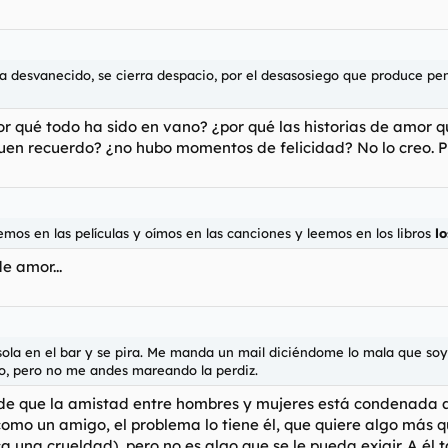
 desvanecido, se cierra despacio, por el desasosiego que produce pen
or qué todo ha sido en vano? ¿por qué las historias de amor
buen recuerdo? ¿no hubo momentos de felicidad? No lo creo. 
mos en las películas y oímos en las canciones y leemos en los libros
l
e amor...
ola en el bar y se pira. Me manda un mail diciéndome lo mala que soy
oño, pero no me andes mareando la perdiz.
de que la amistad entre hombres y mujeres está condenada al f
omo un amigo, el problema lo tiene él, que quiere algo más q
una crueldad), pero no es algo que se le pueda exigir. A él t