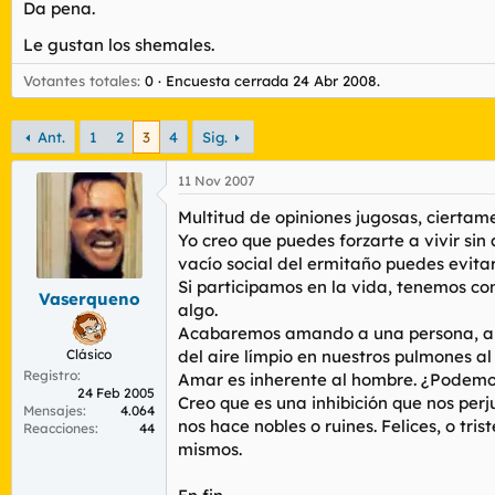
Da pena.
r
n
d
i
Le gustan los shemales.
e
c
l
i
Votantes totales
0
Encuesta cerrada
24 Abr 2008
.
t
o
e
m
Ant.
1
2
3
4
Sig.
a
11 Nov 2007
Multitud de opiniones jugosas, ciertam
Yo creo que puedes forzarte a vivir sin
vacío social del ermitaño puedes evitar 
Si participamos en la vida, tenemos con
Vaserqueno
algo.
Acabaremos amando a una persona, aun
Clásico
del aire límpio en nuestros pulmones a
Registro
Amar es inherente al hombre. ¿Podemos 
24 Feb 2005
Creo que es una inhibición que nos per
Mensajes
4.064
nos hace nobles o ruines. Felices, o tri
Reacciones
44
mismos.