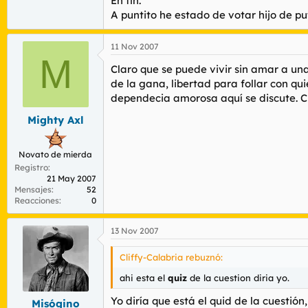
En fin.
A puntito he estado de votar hijo de puta
11 Nov 2007
M
Claro que se puede vivir sin amar a un
de la gana, libertad para follar con q
dependecia amorosa aquí se discute. C
Mighty Axl
Novato de mierda
Registro
21 May 2007
Mensajes
52
Reacciones
0
13 Nov 2007
Cliffy-Calabria rebuznó:
ahi esta el
quiz
de la cuestion diria yo.
Yo diría que está el quid de la cuestió
Misógino