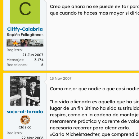
C
Creo que ahora no se puede evitar por
que cuando te haces mas mayor si diria
Cliffy-Calabria
Rapiña Follagitanas
Registro
21 Jun 2007
Mensajes
3.174
Reacciones
6
13 Nov 2007
Como mejor que nadie o que casi nadie 
"La vida alienada es aquella que ha sid
lugar de un fin último ha sido sustitu
saca-al-tarado
respiro, como en la cadena de montaje 
meramente práctica y carente de valore
Clásico
necesario recorrer para alcanzarlo.
Registro
»Carlo Michelstaedter, que comprendió c
22 Mar 2006