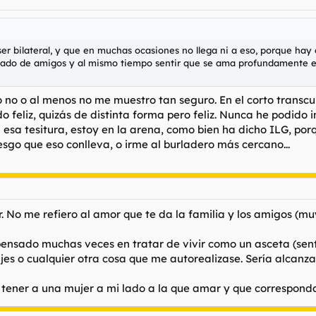
r bilateral, y que en muchas ocasiones no llega ni a eso, porque hay ot
ñado de amigos y al mismo tiempo sentir que se ama profundamente el
 no o al menos no me muestro tan seguro. En el corto transc
ido feliz, quizás de distinta forma pero feliz. Nunca he podi
esa tesitura, estoy en la arena, como bien ha dicho ILG, po
riesgo que eso conlleva, o irme al burladero más cercano...
 No me refiero al amor que te da la familia y los amigos (mu
pensado muchas veces en tratar de vivir como un asceta (sen
iajes o cualquier otra cosa que me autorealizase. Sería alcanz
o tener a una mujer a mi lado a la que amar y que correspond