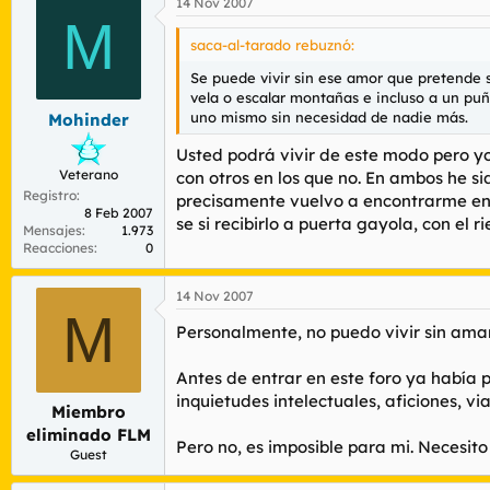
14 Nov 2007
M
saca-al-tarado rebuznó:
Se puede vivir sin ese amor que pretende se
vela o escalar montañas e incluso a un pu
uno mismo sin necesidad de nadie más.
Mohinder
Usted podrá vivir de este modo pero yo
Veterano
con otros en los que no. En ambos he s
Registro
precisamente vuelvo a encontrarme en 
8 Feb 2007
se si recibirlo a puerta gayola, con el 
Mensajes
1.973
Reacciones
0
14 Nov 2007
M
Personalmente, no puedo vivir sin amar.
Antes de entrar en este foro ya había 
inquietudes intelectuales, aficiones, v
Miembro
eliminado FLM
Pero no, es imposible para mi. Necesit
Guest