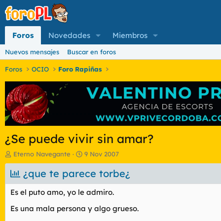
Foros
Novedades
Miembros
Nuevos mensajes
Buscar en foros
Foros
OCIO
Foro Rapiñas
¿Se puede vivir sin amar?
I
F
Eterno Navegante
9 Nov 2007
n
e
i
¿que te parece torbe¿
c
c
h
i
a
Es el puto amo, yo le admiro.
a
d
d
e
Es una mala persona y algo grueso.
o
i