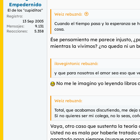
Empedernido
El de los "cupiditos"
Weiz rebuznó:
Registro
13 Sep 2005
Cuando el tiempo pasa y la esperanza se ha
Mensajes
9.131
cosa.
Reacciones
5.358
Ése pensamiento me parece injusto, ¿p
mientras la vivimos? ¿no queda ni un 
ilovegintonic rebuznó:
y que para nosotros el amor sea eso que ve
No me le imagino yo leyendo libros d
Weiz rebuznó:
Total, que acabamos discutiendo, me deja s
Si no quieres ser mi colega, no lo seas, c
Vaya, otro caso que sustenta la teoría 
Usted no es mala por haberle tratado c
apartado para siempre (aunque parezca 