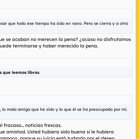
sar que todo ese tiempo ha sido en vano. Pero se cierra y a otra
 que se acaban no merecen la pena? ¿acaso no disfrutamos
Puede terminarse y haber merecido la pena.
os que leemos libros
.
, lo mala amiga que he sido y lo que él se ha preocupado por mí.
racaso... noticias frescas.
ue amistad. Usted hubiera sido buena si le hubiera
ampoco, porque su juicio está turbado por el deseo.