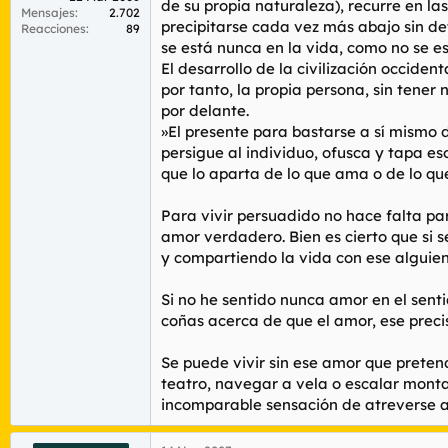
de su propia naturaleza), recurre en l
Mensajes
2.702
precipitarse cada vez más abajo sin det
Reacciones
89
se está nunca en la vida, como no se e
El desarrollo de la civilización occidenta
por tanto, la propia persona, sin tene
por delante.
»El presente para bastarse a sí mismo d
persigue al individuo, ofusca y tapa es
que lo aparta de lo que ama o de lo qu
Para vivir persuadido no hace falta pa
amor verdadero. Bien es cierto que si 
y compartiendo la vida con ese alguien
Si no he sentido nunca amor en el sen
coñas acerca de que el amor, ese precis
Se puede vivir sin ese amor que pretend
teatro, navegar a vela o escalar mont
incomparable sensación de atreverse a