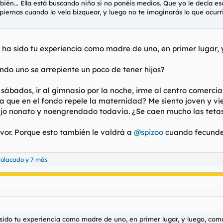
mbién... Ella está buscando niño si no ponéis medios. Que yo le decía 
piernas cuando lo veía bizquear, y luego no te imaginarás lo que ocur
o ha sido tu experiencia como madre de uno, en primer lugar,
ondo uno se arrepiente un poco de tener hijos?
bados, ir al gimnasio por la noche, irme al centro comercial e
da que en el fondo repele la maternidad? Me siento joven y vi
hijo nonato y noengrendado todavía. ¿Se caen mucho las tetas
or. Porque esto también le valdrá a
@spizoo
cuando fecunde 
Colacado
y 7 más
 sido tu experiencia como madre de uno, en primer lugar, y luego, co