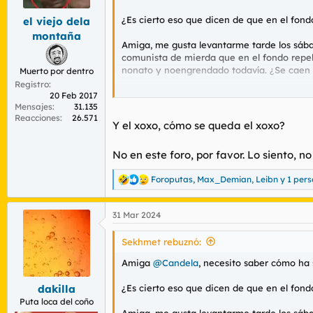
e
s
¿Es cierto eso que dicen de que en el fond
el viejo dela
:
montaña
Amiga, me gusta levantarme tarde los sábados
comunista de mierda que en el fondo repele
nonato y noengrendado todavía. ¿Se caen m
Muerto por dentro
Registro
Tengo muchas dudas. Ayúdame, por favor. 
20 Feb 2017
Mensajes
31.135
Reacciones
26.571
Y el xoxo, cómo se queda el xoxo?
No en este foro, por favor. Lo siento,
Foroputas
,
Max_Demian
,
Leibn
y 1 per
R
e
a
31 Mar 2024
c
c
i
Sekhmet rebuznó:
o
n
Amiga
@Candela
, necesito saber cómo ha
e
s
¿Es cierto eso que dicen de que en el fond
dakilla
:
Puta loca del coño
Amiga, me gusta levantarme tarde los sábados