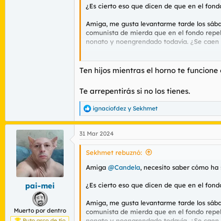
¿Es cierto eso que dicen de que en el fond
Amiga, me gusta levantarme tarde los sábados
comunista de mierda que en el fondo repele
nonato y noengrendado todavía. ¿Se caen m
Tengo muchas dudas. Ayúdame, por favor. 
Ten hijos mientras el horno te funcion
Te arrepentirás si no los tienes.
ignaciofdez
y
Sekhmet
R
e
a
31 Mar 2024
c
c
i
Sekhmet rebuznó:
o
n
Amiga
@Candela
, necesito saber cómo ha
e
s
¿Es cierto eso que dicen de que en el fond
pai-mei
:
Amiga, me gusta levantarme tarde los sábados
Muerto por dentro
comunista de mierda que en el fondo repele
nonato y noengrendado todavía. ¿Se caen m
Puto asco de tío