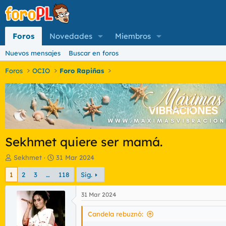
Foros
Novedades
Miembros
Nuevos mensajes
Buscar en foros
Foros
OCIO
Foro Rapiñas
Sekhmet quiere ser mamá.
I
F
Sekhmet
31 Mar 2024
n
e
1
2
3
…
118
Sig.
i
c
c
h
i
a
31 Mar 2024
a
d
d
e
Candela rebuznó:
o
i