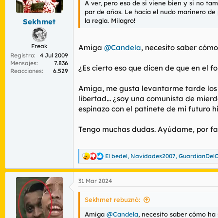
A ver, pero eso de si viene bien y si no ta
r
n
par de años. Le hacía el nudo marinero de 
d
i
la regla. Milagro!
Sekhmet
e
c
l
i
t
o
Freak
Amiga
@Candela
, necesito saber cóm
e
Registro
4 Jul 2009
m
Mensajes
7.836
a
¿Es cierto eso que dicen de que en el f
Reacciones
6.529
Amiga, me gusta levantarme tarde los sá
libertad... ¿soy una comunista de mier
espinazo con el patinete de mi futuro 
Tengo muchas dudas. Ayúdame, por fav
El bedel
,
Navidades2007
,
GuardianDel
R
e
a
31 Mar 2024
c
c
i
Sekhmet rebuznó:
o
n
Amiga
@Candela
, necesito saber cómo ha