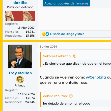
s
dakilla
Aceptar cookies de terceros
:
Puta loca del coño
Registro
15 Mar 2007
Mensajes
14.981
El socio de Diego
y
stole
R
Reacciones
13.258
e
a
31 Mar 2024
c
c
i
Sekhmet rebuznó:
o
n
¿Es cierto eso que dicen de que en el fond
e
s
Troy McClon
:
Cuando se vuelven como
@Cenobita
qu
que ser una montaña rusa.
Frikazo
Registro
13 Ene 2024
dakilla rebuznó:
Mensajes
13.074
Reacciones
24.246
he dejado de empinar el codo