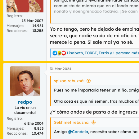
comunista de mierda que en el fondo repele
nonato y noengrendado todavía. ¿Se caen m
Registro
15 Mar 2007
Tengo muchas dudas. Ayúdame, por favor. 
Mensajes
14.981
Yo no tengo, pero he dejado de empinar
Reacciones
13.258
secreto, que nadie sabía de mi afición
merece la pena. Si sale mal ya no sé.
Lisabeth
,
TORBE
,
Ferris
y 1 persona má
R
e
a
31 Mar 2024
c
c
i
spizoo rebuznó:
o
n
Pues no me importaría tener un niño, amiga
e
s
Otra cosa es que mi semen, tras muchos añ
redpo
:
Lo vio en un
¿Y cómo andas de pasta o de ingresos 
documental
Registro
Sekhmet rebuznó:
6 Ene 2004
Mensajes
8.853
Amiga
@Candela
, necesito saber cómo ha
Reacciones
10.474