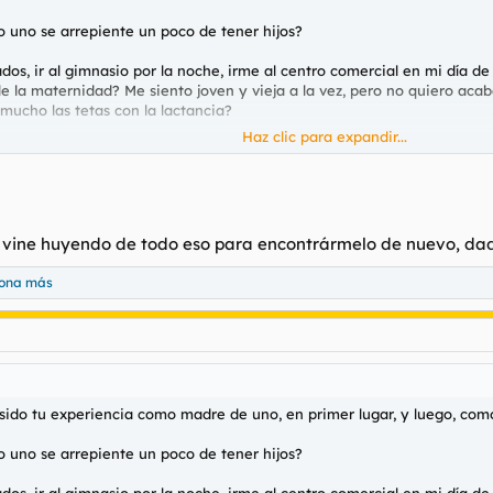
o uno se arrepiente un poco de tener hijos?
, ir al gimnasio por la noche, irme al centro comercial en mi día de fie
 la maternidad? Me siento joven y vieja a la vez, pero no quiero acab
ucho las tetas con la lactancia?
Haz clic para expandir...
Porque esto también le valdrá a
@spizoo
cuando fecunde a su novia p
 no vine huyendo de todo eso para encontrármelo de nuevo, da
sona más
 sido tu experiencia como madre de uno, en primer lugar, y luego, co
o uno se arrepiente un poco de tener hijos?
, ir al gimnasio por la noche, irme al centro comercial en mi día de fie