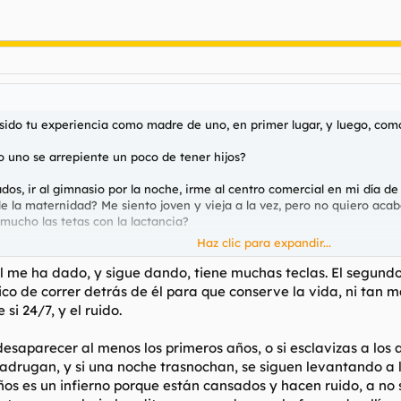
 sido tu experiencia como madre de uno, en primer lugar, y luego, co
o uno se arrepiente un poco de tener hijos?
, ir al gimnasio por la noche, irme al centro comercial en mi día de fie
 la maternidad? Me siento joven y vieja a la vez, pero no quiero acab
ucho las tetas con la lactancia?
Haz clic para expandir...
Porque esto también le valdrá a
@spizoo
cuando fecunde a su novia p
l me ha dado, y sigue dando, tiene muchas teclas. El segundo
ico de correr detrás de él para que conserve la vida, ni tan 
si 24/7, y el ruido.
esaparecer al menos los primeros años, o si esclavizas a los 
 madrugan, y si una noche trasnochan, se siguen levantando 
os es un infierno porque están cansados y hacen ruido, a no 