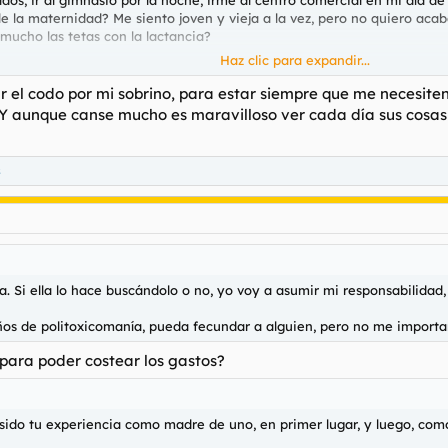
 la maternidad? Me siento joven y vieja a la vez, pero no quiero acab
ucho las tetas con la lactancia?
Haz clic para expandir...
Porque esto también le valdrá a
@spizoo
cuando fecunde a su novia p
 el codo por mi sobrino, para estar siempre que me necesiten
. Y aunque canse mucho es maravilloso ver cada día sus cosas
s
. Si ella lo hace buscándolo o no, yo voy a asumir mi responsabilidad
os de politoxicomanía, pueda fecundar a alguien, pero no me importarí
para poder costear los gastos?
 sido tu experiencia como madre de uno, en primer lugar, y luego, co