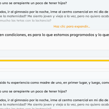
o uno se arrepiente un poco de tener hijos?
, ir al gimnasio por la noche, irme al centro comercial en mi día de fie
 la maternidad? Me siento joven y vieja a la vez, pero no quiero acab
ucho las tetas con la lactancia?
Haz clic para expandir...
Porque esto también le valdrá a
@spizoo
cuando fecunde a su novia p
e en condiciones, es para lo que estamos programados y lo que
 sido tu experiencia como madre de uno, en primer lugar, y luego, co
o uno se arrepiente un poco de tener hijos?
, ir al gimnasio por la noche, irme al centro comercial en mi día de fie
 la maternidad? Me siento joven y vieja a la vez, pero no quiero acab
ucho las tetas con la lactancia?