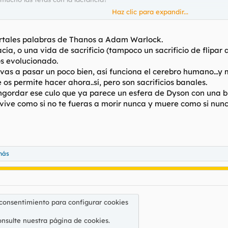
Haz clic para expandir...
Porque esto también le valdrá a
@spizoo
cuando fecunde a su novia p
mortales palabras de Thanos a Adam Warlock.
ía, o una vida de sacrificio (tampoco un sacrificio de flipar 
s evolucionado.
o vas a pasar un poco bien, así funciona el cerebro humano...y
os permite hacer ahora..sí, pero son sacrificios banales.
gordar ese culo que ya parece un esfera de Dyson con una 
 vive como si no te fueras a morir nunca y muere como si nunc
más
 consentimiento para configurar cookies
onsulte nuestra
página de cookies
.