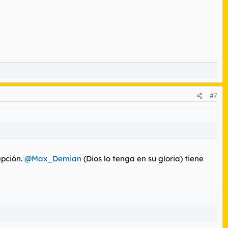
#7
epción.
@Max_Demian
(Dios lo tenga en su gloria) tiene