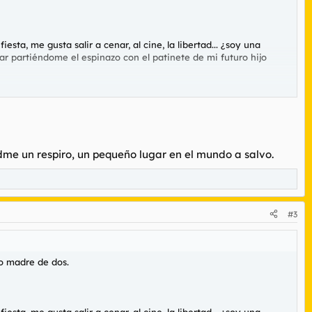
sta, me gusta salir a cenar, al cine, la libertad... ¿soy una
ar partiéndome el espinazo con el patinete de mi futuro hijo
aseante.
dme un respiro, un pequeño lugar en el mundo a salvo.
#3
mo madre de dos.
sta, me gusta salir a cenar, al cine, la libertad... ¿soy una