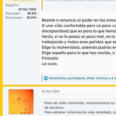
Registro
Tengo muchas dudas. Ayúdame, por favor. 
18 Mar 2006
Mensajes
38.393
Reacciones
30.594
Resiste o renuncia al poder en las in
O una vida confortable pero un poco vac
discapacidad) que es para lo que hemo
Verás, si no lo pasas un poco mal, no l
trabajando y todas esas paridas que se 
Elige la maternidad, además podrás en
Elige aquello para lo que has nacido, o
Firmado:
La cuca.
NikolaTesla
,
pantahpelo
,
Sheik Yerbouti
y 6 
R
e
a
31 Mar 2024
c
c
i
Para ver este contenido, necesitaremos su
o
de terceros.
n
Para obtener información más detallada, c
e