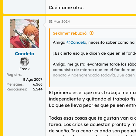
Cuéntame otra.
31 Mar 2024
Sekhmet rebuznó:
Amiga
@Candela
, necesito saber cómo ha
¿Es cierto eso que dicen de que en el fond
Candela
Amiga, me gusta levantarme tarde los sábados
Freak
comunista de mierda que en el fondo repele
Registro
nonato y noengrendado todavía. ¿Se caen m
8 Ago 2007
Mensajes
6.566
Tengo muchas dudas. Ayúdame, por favor. 
Reacciones
5.544
El primero es el que más trabajo menta
independiente y quitando el trabajo fís
Lo que se lleva peor es que peleen entre 
Todas esas cosas que te gustan van a d
tarea. Los críos se acuestan pronto y
de sueño. Ir a cenar cuando son pequeñ