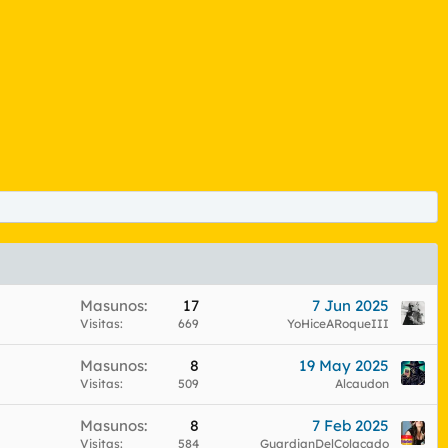
Masunos
17
7 Jun 2025
Visitas
669
YoHiceARoqueIII
Masunos
8
19 May 2025
Visitas
509
Alcaudon
Masunos
8
7 Feb 2025
Visitas
584
GuardianDelColacado