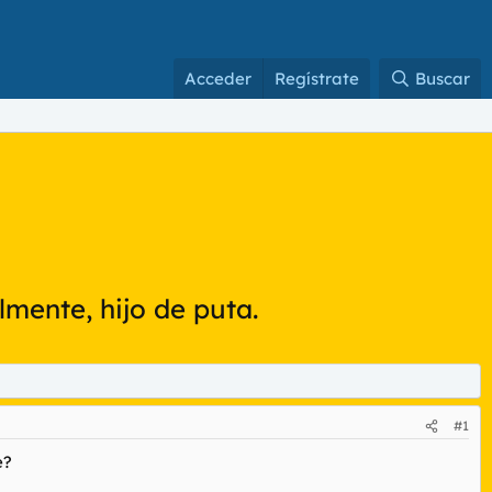
Acceder
Regístrate
Buscar
mente, hijo de puta.
#1
e?