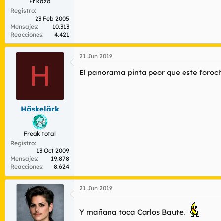
Frikazo
Registro
23 Feb 2005
Mensajes
10.313
Reacciones
4.421
21 Jun 2019
H
El panorama pinta peor que este foroc
Häskelärk
Freak total
Registro
13 Oct 2009
Mensajes
19.878
Reacciones
8.624
21 Jun 2019
Y mañana toca Carlos Baute.