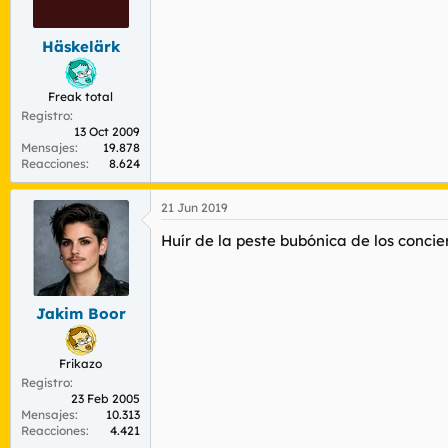
r
n
d
i
e
c
Häskelärk
l
i
t
o
Freak total
e
m
Registro
13 Oct 2009
a
Mensajes
19.878
Reacciones
8.624
21 Jun 2019
Huír de la peste bubónica de los concie
Jakim Boor
Frikazo
Registro
23 Feb 2005
Mensajes
10.313
Reacciones
4.421