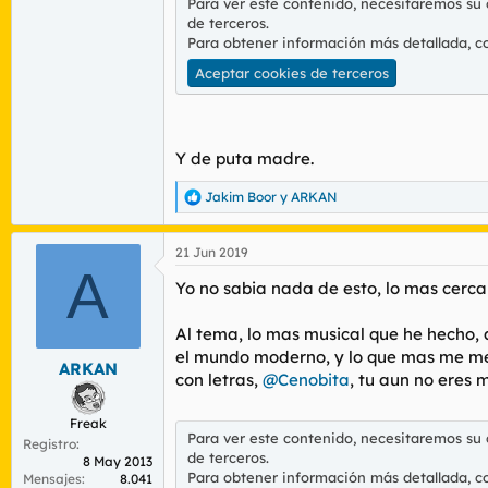
Para ver este contenido, necesitaremos su
de terceros.
Para obtener información más detallada, c
Aceptar cookies de terceros
Y de puta madre.
Jakim Boor
y
ARKAN
R
e
a
21 Jun 2019
c
A
c
Yo no sabia nada de esto, lo mas cerca 
i
o
n
Al tema, lo mas musical que he hecho, 
e
el mundo moderno, y lo que mas me met
s
ARKAN
con letras,
@Cenobita
, tu aun no eres 
:
Freak
Para ver este contenido, necesitaremos su
Registro
de terceros.
8 May 2013
Para obtener información más detallada, c
Mensajes
8.041