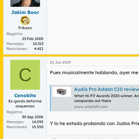
Jakim Boor
Frikazo
Registro
23 Feb 2005
Mensajes
10.313
Reacciones
4.421
21 Jun 2019
C
Pues musicalmente hablando, ayer me 
Audio Pro Addon C10 review
Cenobita
What Hi-Fi? Awards 2020 winner. Ano
companies out there
Ex-gordo deforme
asqueroso
www.whathifi.com
Registro
30 Sep 2006
Mensajes
14.595
Y lo he estado probando con Judas Pri
Reacciones
15.550