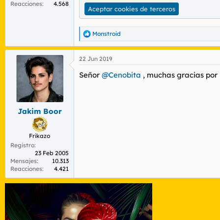
Reacciones
4.568
Aceptar cookies de terceros
Monstroid
R
e
a
22 Jun 2019
c
c
Señor
@Cenobita
, muchas gracias por l
i
o
n
e
s
Jakim Boor
:
Frikazo
Registro
23 Feb 2005
Mensajes
10.313
Reacciones
4.421