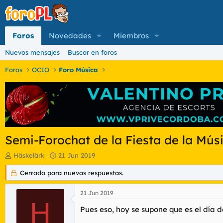
Foros
Novedades
Miembros
Nuevos mensajes
Buscar en foros
Foros
OCIO
Foro Música
Semi-Forochat de la Fiesta de la Mús
I
F
Häskelärk
21 Jun 2019
n
e
i
Cerrado para nuevas respuestas.
c
c
h
i
a
21 Jun 2019
a
d
H
d
e
Pues eso, hoy se supone que es el día 
o
i