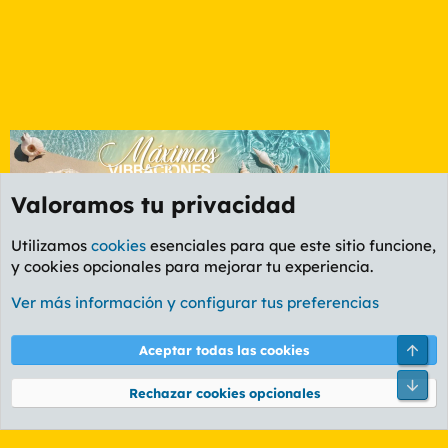
Valoramos tu privacidad
Utilizamos
cookies
esenciales para que este sitio funcione,
y cookies opcionales para mejorar tu experiencia.
Foro General
Ver más información y configurar tus preferencias
Cookies
PL OLDSTYLE AMARILLO
Cambiar fuente
Español (ES)
Arri
Aceptar todas las cookies
Contáctanos
Términos y reglas
Política de privacidad
Ayuda
R
Pie
S
Rechazar cookies opcionales
S
®
Community platform by XenForo
© 2010-2026 XenForo Ltd.