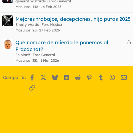
general bastardo
Foro General
Masunos
148
14 Feb 2026
Mejores trabajos, decepciones, hijo putas 2025
Empty Words
Foro Música
Masunos
20
27 Feb 2026
Que nombre de mierda le ponemos al
e
Fracachat?
r
En plan!!
Foro General
r
Masunos
331
1 Mar 2026
Facebook
X
Bluesky
LinkedIn
Reddit
Pinterest
Tumblr
WhatsA
Em
Compartir:
o
Enlace