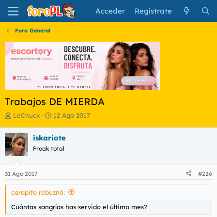
Acceder
Regístrate
Foro General
Trabajos DE MIERDA
I
F
LeChuck
12 Ago 2017
n
e
i
c
iskariote
c
h
Freak total
i
a
a
d
d
e
31 Ago 2017
#226
o
i
r
n
carapito rebuznó:
d
i
e
c
Cuántas sangrías has servido el último mes?
l
i