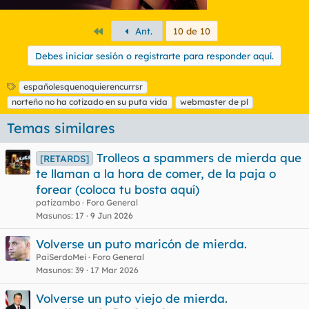
Primero
Ant.
10 de 10
Debes iniciar sesión o registrarte para responder aquí.
E
españolesquenoquierencurrsr
t
norteño no ha cotizado en su puta vida
webmaster de pl
i
q
Temas similares
u
e
Trolleos a spammers de mierda que
[RETARDS]
t
te llaman a la hora de comer, de la paja o
a
s
forear (coloca tu bosta aquí)
patizambo
Foro General
Masunos
17
9 Jun 2026
Volverse un puto maricón de mierda.
PaiSerdoMei
Foro General
Masunos
39
17 Mar 2026
Volverse un puto viejo de mierda.