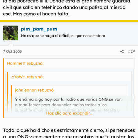
lalala pobrecito lilili. Donde esta el gran hombre guardia
civil que salio en telehinco dando una paliza al mierda
ese. Mas como el hacen falta.
pim_pam_pum
No es que se haga el dificil, es que no se entera
7 Oct 2005
#29
Hammett rebuznó:
.::YoW::. rebuznó:
johnlennon rebuznó:
Y encima oigo hoy por la radio que varias ONG se van
a manifestar para denunciar malos tratos a los
subsaharianos que están saltando la valla en Melilla y
Haz clic para expandir...
Ceuta.......
Haz clic para expandir...
Que les tenemos que poner un plato de paella y un
Todo lo que ha dicho es estrictamente cierto, si perteneces
rioja??
a una ONG y conscientemente no sabías que te gustan los