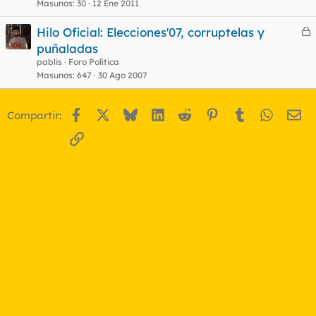
Masunos
30
12 Ene 2011
Hilo Oficial: Elecciones'07, corruptelas y
e
puñaladas
r
pablis
Foro Política
r
Masunos
647
30 Ago 2007
Facebook
X
Bluesky
LinkedIn
Reddit
Pinterest
Tumblr
WhatsA
Em
Compartir:
o
Enlace