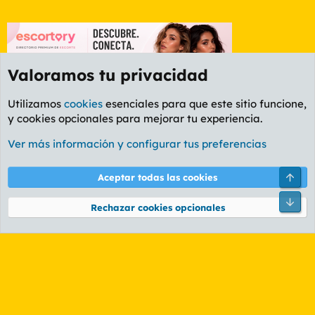
Valoramos tu privacidad
Utilizamos
cookies
esenciales para que este sitio funcione,
y cookies opcionales para mejorar tu experiencia.
Foro General
Ver más información y configurar tus preferencias
Cookies
PL OLDSTYLE AMARILLO
Cambiar fuente
Español (ES)
Arri
Aceptar todas las cookies
Contáctanos
Términos y reglas
Política de privacidad
Ayuda
R
Pie
S
Rechazar cookies opcionales
S
®
Community platform by XenForo
© 2010-2026 XenForo Ltd.