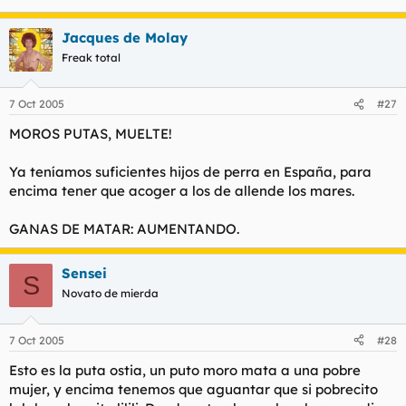
l
i
t
o
Jacques de Molay
e
Freak total
m
a
7 Oct 2005
#27
MOROS PUTAS, MUELTE!
Ya teníamos suficientes hijos de perra en España, para
encima tener que acoger a los de allende los mares.
GANAS DE MATAR: AUMENTANDO.
Sensei
S
Novato de mierda
7 Oct 2005
#28
Esto es la puta ostia, un puto moro mata a una pobre
mujer, y encima tenemos que aguantar que si pobrecito