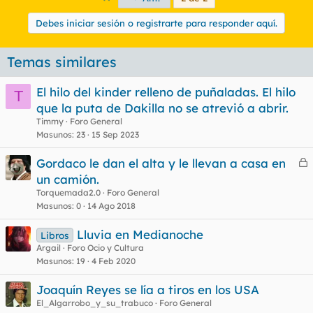
Debes iniciar sesión o registrarte para responder aquí.
Temas similares
El hilo del kinder relleno de puñaladas. El hilo
T
que la puta de Dakilla no se atrevió a abrir.
Timmy
Foro General
Masunos
23
15 Sep 2023
Gordaco le dan el alta y le llevan a casa en
e
un camión.
r
Torquemada2.0
Foro General
r
Masunos
0
14 Ago 2018
Lluvia en Medianoche
Libros
Argail
Foro Ocio y Cultura
o
Masunos
19
4 Feb 2020
Joaquín Reyes se lía a tiros en los USA
El_Algarrobo_y_su_trabuco
Foro General