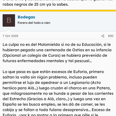
Haz clic para expandir...
De hecho deberías retirarte por más tiempo que un día. La de
rabos negros de 25 cm ya lo sabes.
me cagon la puta...
tonterías que has dicho ya valen para toda una semana, al
menos. ¿Tú no entiendes nada, verdad? No entiendes una
a mi lo que me hace realmente reirme a carcajadas, bueno
Bodegas
enfermedad mental, el dolor de una madre, el empeño de unos
B
entre comillas, es que
la mayoria de los de
las ONG´s
son
colectivos... Tú tienes muchas más opciones, no necesitas saltar
Forero del todo a cien
mujeres
...
una valla. Mezclas conceptos, usas manidos pretextos y caes en
la simplicidad. Leerte me ha dado mucho asco. Yo también me
bueno o esas mujeres, lo que
buscan son rabos de 25cm
retiro.
7 Oct 2005
#30
negros como el tizon o son subnormales profundas...
tanto que quieren luchar por la igualdad, sus derechos, y
La culpa no es del Molomielda si no de su Educación, si le
historias (que me parecen de puta madre), y quieren que
hubieran pegado una centenada de Ostias en su infancia
entre gente que lo mejor que le dan a la mujer es una
(Opcional un colegio de Curas) se hubiera prevenido de
paliza... 1poquito de por favor, eso es incompatible...
lo que
futuras enfermedades mentales y tal pascual...
pasa que ven por la tele que es chupi ser un guay de los
inmigrantes
...
Lo que pasa es que están excesos de Euforia, primero
una cosa es que entren algunos con papeles y sin
saltan la valla sin nigún problema, incluso pueden
antecedentes, con contrato para trabajr,
hay
me callo y no
permitirse el lujo de apedrear a un Legionario (Acto
digo nada, otro es el cachondeo de las pateras y la valla
heróico para Alá...) luego cruzán el charco en una Patera,
que milagrosamente no se hunde a pesar de las corrientes
sin mas me despido, ya he evocado toda mi racion de
racismo por hoy, gracias
...
del Estrecho (Gracias a Alá, claro...) y luego una vez en
España se les busca empleo, se les dá de comer, se les
cobija y se follan a toda fulana desaprensiva... Exceso de
Euforia, ¿por k no matar a la primera que pille si le