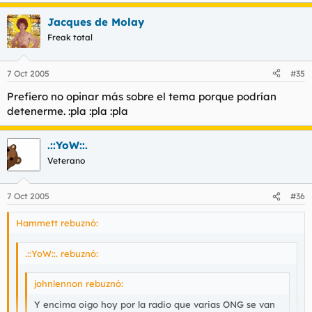
Jacques de Molay
Freak total
7 Oct 2005
#35
Prefiero no opinar más sobre el tema porque podrían
detenerme. :pla :pla :pla
.::YoW::.
Veterano
7 Oct 2005
#36
Hammett rebuznó:
.::YoW::. rebuznó:
johnlennon rebuznó:
Y encima oigo hoy por la radio que varias ONG se van