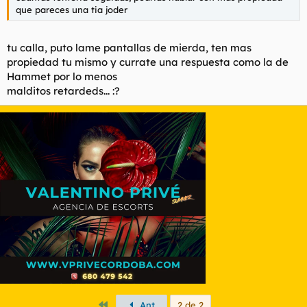
que pareces una tia joder
sin mas me despido, ya he evocado toda mi racion de
racismo por hoy, gracias
...
tu calla, puto lame pantallas de mierda, ten mas
propiedad tu mismo y currate una respuesta como la de
Hammet por lo menos
malditos retardeds... :?
Primero
Ant.
2 de 2