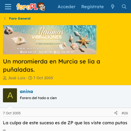
Acceder
Regístrate
Foro General
Un moromierda en Murcia se lia a
puñaladas.
I
F
José Luis
7 Oct 2005
n
e
i
c
anina
A
c
h
Forero del todo a cien
i
a
a
d
d
e
7 Oct 2005
#26
o
i
r
n
La culpa de este suceso es de ZP que las viste como putas
d
i
...
e
c