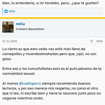
bien, lo entendería, a mí también, pero... ¿que te
gusten
?
miliu
R
e
a
miliu
c
c
Cronista Alanordista
i
o
n
31 Jul 2020
#335
e
s
Lo cierto es que esto cada vez está más lleno de
:
comepollas y muerdealmohadas pero que, ¡ojo!, no son
gays.
Entre eso y los nuncafollistas esto es el puto páramo de la
normalidad sexual.
Al menos
@cuellopavo
siempre recomienda buenas
lecturas, y por eso merece mis respetos, no como el otro
que ni lee, ni escribe bien y tiene la neurona justa para no
cagarse mientras anda.