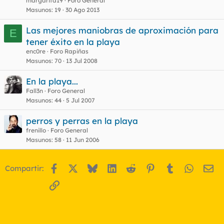
margarita19
Foro General
Masunos
19
30 Ago 2013
Las mejores maniobras de aproximación para
E
tener éxito en la playa
enc0re
Foro Rapiñas
Masunos
70
13 Jul 2008
En la playa...
Fall3n
Foro General
Masunos
44
5 Jul 2007
perros y perras en la playa
frenillo
Foro General
Masunos
58
11 Jun 2006
Facebook
X
Bluesky
LinkedIn
Reddit
Pinterest
Tumblr
WhatsA
Em
Compartir:
Enlace