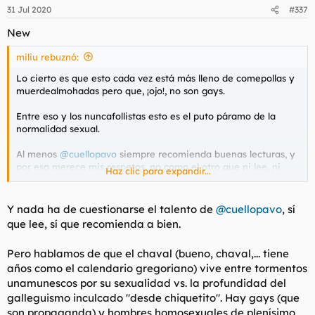
31 Jul 2020
#337
New
miliu rebuznó:
Lo cierto es que esto cada vez está más lleno de comepollas y
muerdealmohadas pero que, ¡ojo!, no son gays.
Entre eso y los nuncafollistas esto es el puto páramo de la
normalidad sexual.
Al menos
@cuellopavo
siempre recomienda buenas lecturas, y
por eso merece mis respetos, no como el otro que ni lee, ni
Haz clic para expandir...
escribe bien y tiene la neurona justa para no cagarse mientras
anda.
Y nada ha de cuestionarse el talento de
@cuellopavo
, sí
A ver si sale alguna foto de una fémina no deforme desnuda
que lee, sí que recomienda a bien.
en alguna de esas playas.
Pero hablamos de que el chaval (bueno, chaval,... tiene
años como el calendario gregoriano) vive entre tormentos
unamunescos
por su sexualidad vs. la profundidad del
galleguismo inculcado "
desde chiquetito
". Hay gays (que
son propaganda) y hombres homosexuales de plenísimo