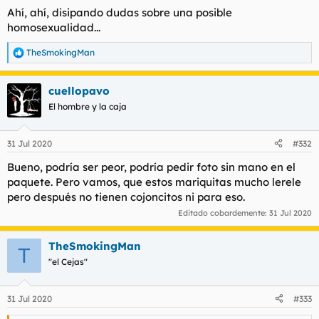
Ahí, ahí, disipando dudas sobre una posible
homosexualidad...
TheSmokingMan
R
e
a
cuellopavo
c
c
El hombre y la caja
i
o
n
31 Jul 2020
#332
e
s
Bueno, podría ser peor, podría pedir foto sin mano en el
:
paquete. Pero vamos, que estos mariquitas mucho lerele
pero después no tienen cojoncitos ni para eso.
Editado cobardemente:
31 Jul 2020
TheSmokingMan
T
"el Cejas"
31 Jul 2020
#333