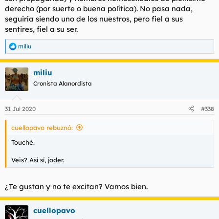
derecho (por suerte o buena política). No pasa nada,
seguiría siendo uno de los nuestros, pero fiel a sus
sentires
, fiel a su ser.
miliu
R
e
a
miliu
c
c
Cronista Alanordista
i
o
n
31 Jul 2020
#338
e
s
cuellopavo rebuznó:
:
Touché.
Veis? Así sí, joder.
¿Te gustan y no te excitan? Vamos bien.
cuellopavo