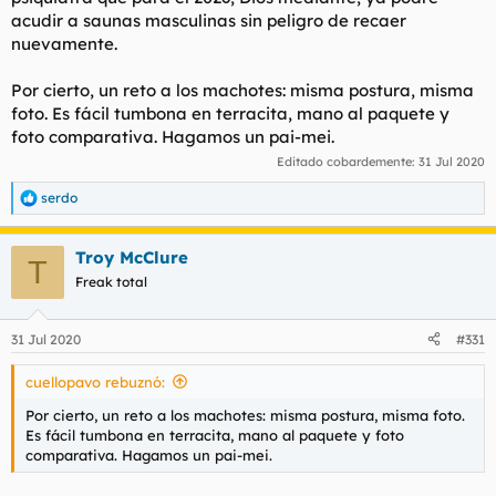
acudir a saunas masculinas sin peligro de recaer
nuevamente.
Por cierto, un reto a los machotes: misma postura, misma
foto. Es fácil tumbona en terracita, mano al paquete y
foto comparativa. Hagamos un pai-mei.
Editado cobardemente:
31 Jul 2020
serdo
R
e
a
Troy McClure
c
T
c
Freak total
i
o
n
31 Jul 2020
#331
e
s
cuellopavo rebuznó:
:
Por cierto, un reto a los machotes: misma postura, misma foto.
Es fácil tumbona en terracita, mano al paquete y foto
comparativa. Hagamos un pai-mei.