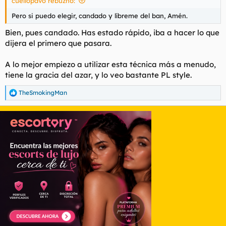
cuellopavo rebuznó:
Pero si puedo elegir, candado y líbreme del ban, Amén.
Bien, pues candado. Has estado rápido, iba a hacer lo que
dijera el primero que pasara.
A lo mejor empiezo a utilizar esta técnica más a menudo,
tiene la gracia del azar, y lo veo bastante PL style.
TheSmokingMan
R
e
a
c
c
i
o
n
e
s
: