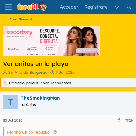
Acceder
Regístrate
Foro General
Ver anitos en la playa
I
F
Sir Ano de Bergerac
7 Jul 2020
n
e
Cerrado para nuevas respuestas.
i
c
c
h
i
a
TheSmokingMan
a
d
T
d
"el Cejas"
e
o
i
r
n
30 Jul 2020
#326
d
i
e
c
Perrino Chico rebuznó:
l
i