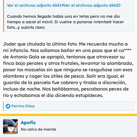
t
o
Ver el archivos adjunto 65419
Ver el archivos adjunto 65420
e
m
Cuando hemos llegado había una en tetas pero no me dio
a
tiempo a sacar el móvil. Si vuelve a ponerse intentaré hacer
foto...y subirla claro
Joder que chulada la última foto. Me recuerda mucho a
mi infancia. Nos solíamos bañar en una poza que el ca****
de Antonio Gala se apropió, teníanos que atravesar su
finca bajo perales y otros frutales, levantar la alambrada,
pasar los mozuelos sin que ninguno se rasguñase con esos
alambres y coger los útiles de pesca. Salir era igual, el
guarda de la parcela fue cabrero y tiraba a discreción,
incluso de noche. Nos bañábamos, pescabanos peces de
rio y echabamos el día diciendo estupideces.
Perrino Chico
R
e
a
Apofis
c
c
No-calvo de mierda
i