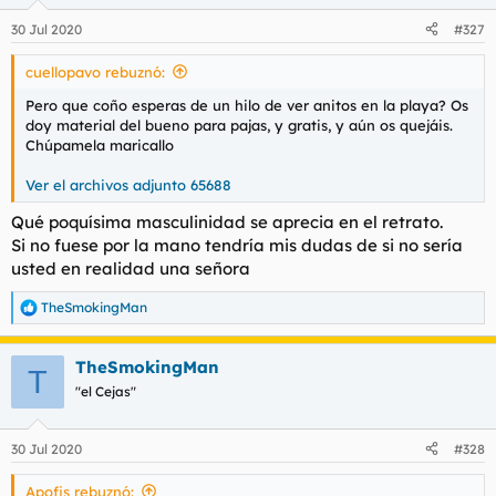
o
n
30 Jul 2020
#327
e
s
cuellopavo rebuznó:
:
Pero que coño esperas de un hilo de ver anitos en la playa? Os
doy material del bueno para pajas, y gratis, y aún os quejáis.
Chúpamela maricallo
Ver el archivos adjunto 65688
Qué poquísima masculinidad se aprecia en el retrato.
Si no fuese por la mano tendría mis dudas de si no sería
usted en realidad una señora
TheSmokingMan
R
e
a
TheSmokingMan
c
T
c
"el Cejas"
i
o
n
30 Jul 2020
#328
e
s
Apofis rebuznó:
: