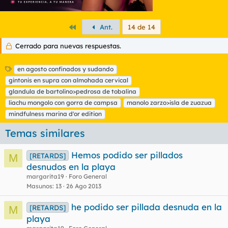
Primero
Ant.
14 de 14
Cerrado para nuevas respuestas.
E
en agosto confinados y sudando
t
gintonis en supra con almohada cervical
i
glandula de bartolino>pedrosa de tobalina
q
liachu mongolo con gorra de campsa
manolo zarzo>isla de zuazua
u
mindfulness marina d'or edition
e
t
Temas similares
a
s
Hemos podido ser pillados
[RETARDS]
M
desnudos en la playa
margarita19
Foro General
Masunos
13
26 Ago 2013
he podido ser pillada desnuda en la
[RETARDS]
M
playa