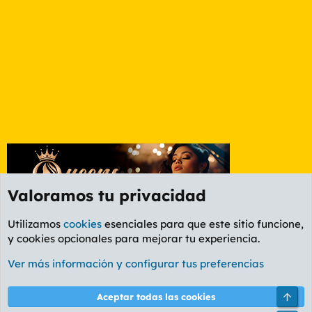
Valoramos tu privacidad
Utilizamos
cookies
esenciales para que este sitio funcione,
y cookies opcionales para mejorar tu experiencia.
Foro General
Ver más información y configurar tus preferencias
Cookies
PL OLDSTYLE AMARILLO
Cambiar fuente
Español (ES)
Arri
Aceptar todas las cookies
Contáctanos
Términos y reglas
Política de privacidad
Ayuda