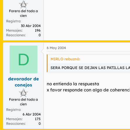
Forero del todo a
cien
Registro
30 Abr 2004
Mensajes
196
Reacciones
0
6 May 2004
D
MIRLO rebuznó:
SERA PORQUE SE DEJAN LAS PATILLAS L
devorador de
no entiendo la respuesta
conejos
x favor responde con algo de coherenc
Forero del todo a
cien
Registro
6 Abr 2004
Mensajes
175
Reacciones
0