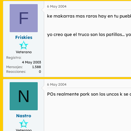
6 May 2004
F
ke makarras mas raros hay en tu pueblo
yo creo que el truco son las patillas... y
Friskies
Veterano
Registro
4 May 2003
Mensajes
1.588
Reacciones
0
6 May 2004
N
POs realmente pork son los uncos k se 
Nastro
Veterano