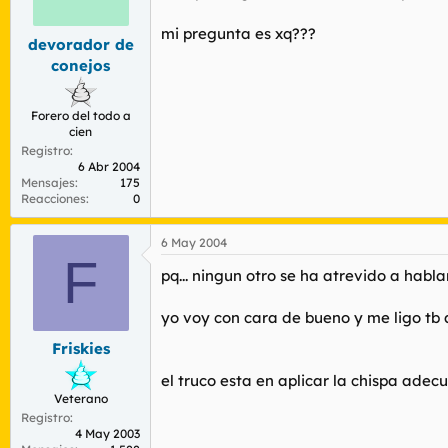
r
n
d
i
mi pregunta es xq???
devorador de
e
c
l
i
conejos
t
o
e
m
Forero del todo a
cien
a
Registro
6 Abr 2004
Mensajes
175
Reacciones
0
6 May 2004
F
pq... ningun otro se ha atrevido a habla
yo voy con cara de bueno y me ligo tb 
Friskies
el truco esta en aplicar la chispa adec
Veterano
Registro
4 May 2003