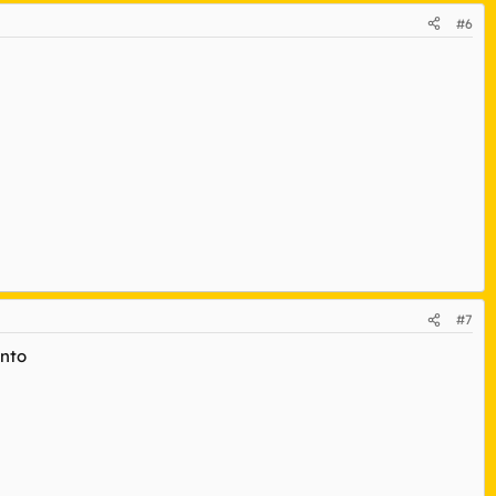
#6
#7
unto