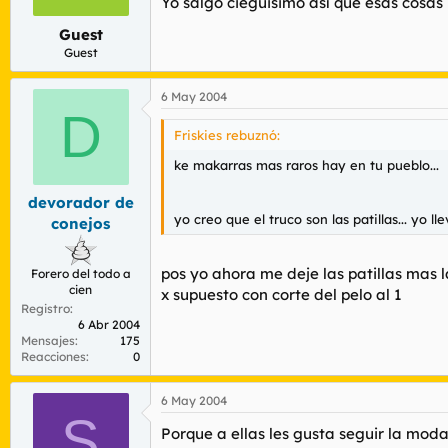
Yo salgo cieguisimo así que esas cosa
Guest
Guest
6 May 2004
D
Friskies rebuznó:
ke makarras mas raros hay en tu pueblo...
devorador de
yo creo que el truco son las patillas... yo l
conejos
pos yo ahora me deje las patillas mas la
Forero del todo a
cien
x supuesto con corte del pelo al 1
Registro
6 Abr 2004
Mensajes
175
Reacciones
0
6 May 2004
S
Porque a ellas les gusta seguir la mod