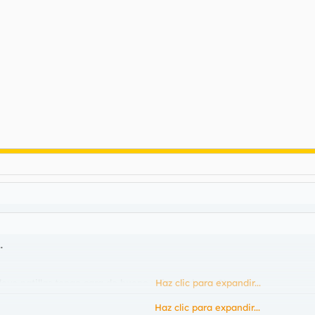
.
 llevo patillas tengo cara de bueno y ligo. joderos. 8)
Haz clic para expandir...
Haz clic para expandir...