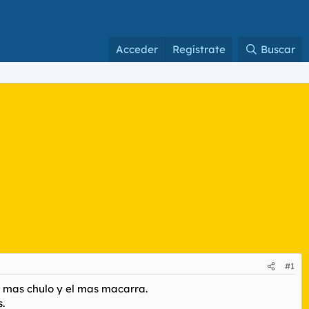
Acceder
Regístrate
Buscar
#1
el mas chulo y el mas macarra.
.