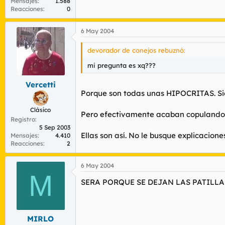
Mensajes
1.588
Reacciones
0
6 May 2004
devorador de conejos rebuznó:
mi pregunta es xq???
Vercetti
Porque son todas unas HIPOCRITAS. Siem
Clásico
Pero efectivamente acaban copulando 
Registro
5 Sep 2003
Ellas son así. No le busque explicaciones
Mensajes
4.410
Reacciones
2
6 May 2004
M
SERA PORQUE SE DEJAN LAS PATILL
MIRLO