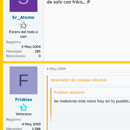
de salir con frikis... :P
Sr_Atomo
Forero del todo a
cien
Registro
5 May 2004
Mensajes
185
Reacciones
0
6 May 2004
F
devorador de conejos rebuznó:
Friskies rebuznó:
Friskies
ke makarras mas raros hay en tu pueblo..
Veterano
yo creo que el truco son las patillas... yo
Registro
4 May 2003
Mensajes
1.588