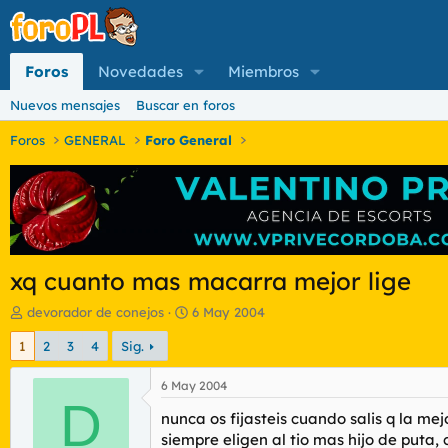
Foros
Novedades
Miembros
Nuevos mensajes
Buscar en foros
Foros
GENERAL
Foro General
xq cuanto mas macarra mejor lige
I
F
devorador de conejos
6 May 2004
n
e
1
2
3
4
Sig.
i
c
c
h
i
a
6 May 2004
a
D
d
nunca os fijasteis cuando salis q la mej
d
e
o
i
siempre eligen al tio mas hijo de puta,