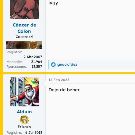
r
n
iygy
d
i
e
c
l
i
t
o
Cáncer de
e
Colon
m
Cacarazzi
a
Registro
2 Abr 2007
Mensajes
31.964
ignaciofdez
R
Reacciones
13.357
e
a
18 Feb 2022
c
c
Deja de beber.
i
o
n
e
s
Alduin
:
Frikazo
Registro
6 Jul 2013