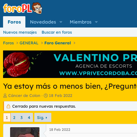
Foros
Novedades
Miembros
Nuevos mensajes
Buscar en foros
Foros
GENERAL
Foro General
Ya estoy más o menos bien, ¿Pregunt
I
F
Cáncer de Colon
18 Feb 2022
n
e
i
Cerrado para nuevas respuestas.
c
c
h
i
a
1
2
3
4
Sig.
a
d
d
e
18 Feb 2022
o
i