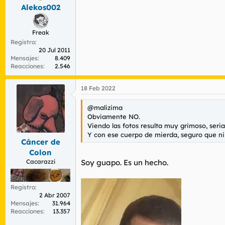
Alekos002
Freak
Registro
20 Jul 2011
Mensajes
8.409
Reacciones
2.546
18 Feb 2022
@malizima
Obviamente NO.
Viendo las fotos resulta muy grimoso, seri
Y con ese cuerpo de mierda, seguro que ni
Cáncer de
Colon
Cacarazzi
Soy guapo. Es un hecho.
Registro
2 Abr 2007
Mensajes
31.964
Reacciones
13.357