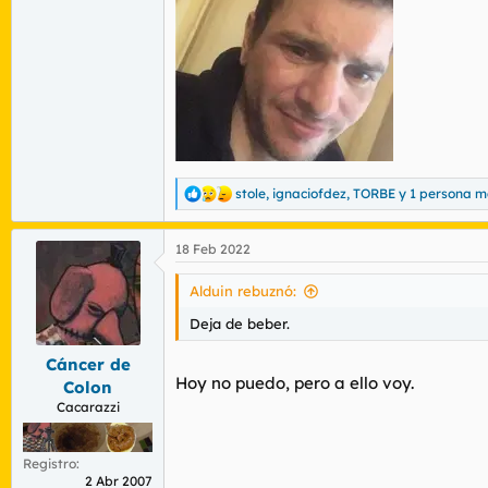
stole
,
ignaciofdez
,
TORBE
y 1 persona m
R
e
a
18 Feb 2022
c
c
i
Alduin rebuznó:
o
n
Deja de beber.
e
s
Cáncer de
:
Hoy no puedo, pero a ello voy.
Colon
Cacarazzi
Registro
2 Abr 2007