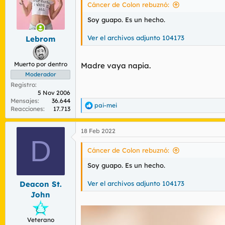
i
Cáncer de Colon rebuznó:
o
n
Soy guapo. Es un hecho.
e
s
Ver el archivos adjunto 104173
Lebrom
:
Muerto por dentro
Madre vaya napia.
Moderador
Registro
5 Nov 2006
Mensajes
36.644
pai-mei
R
Reacciones
17.713
e
a
18 Feb 2022
c
D
c
i
Cáncer de Colon rebuznó:
o
n
Soy guapo. Es un hecho.
e
s
Ver el archivos adjunto 104173
Deacon St.
:
John
Veterano