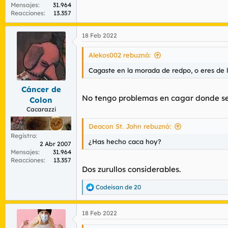
Mensajes
31.964
Reacciones
13.357
18 Feb 2022
Alekos002 rebuznó:
Cagaste en la morada de redpo, o eres de 
Cáncer de
No tengo problemas en cagar donde s
Colon
Cacarazzi
Deacon St. John rebuznó:
Registro
¿Has hecho caca hoy?
2 Abr 2007
Mensajes
31.964
Reacciones
13.357
Dos zurullos considerables.
Codeisan de 20
R
e
a
18 Feb 2022
c
c