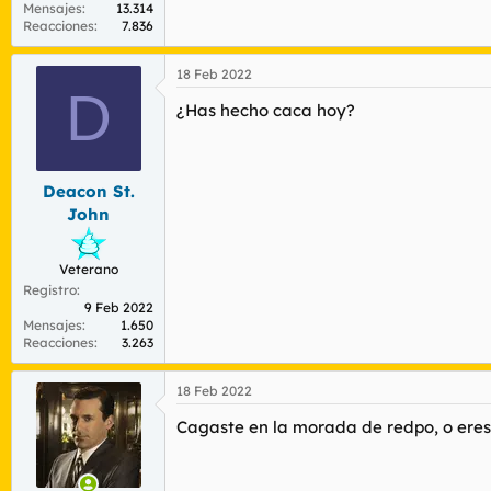
Mensajes
13.314
Reacciones
7.836
18 Feb 2022
D
¿Has hecho caca hoy?
Deacon St.
John
Veterano
Registro
9 Feb 2022
Mensajes
1.650
Reacciones
3.263
18 Feb 2022
Cagaste en la morada de redpo, o eres