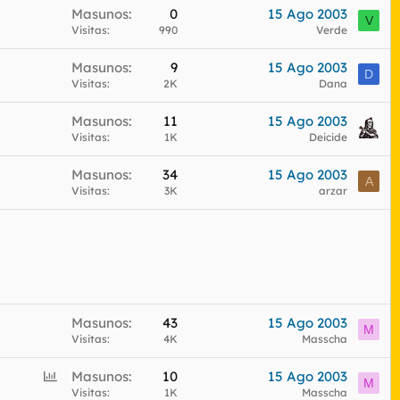
Masunos
0
15 Ago 2003
V
Visitas
990
Verde
Masunos
9
15 Ago 2003
D
Visitas
2K
Dana
Masunos
11
15 Ago 2003
Visitas
1K
Deicide
Masunos
34
15 Ago 2003
A
Visitas
3K
arzar
Masunos
43
15 Ago 2003
M
Visitas
4K
Masscha
E
Masunos
10
15 Ago 2003
M
n
Visitas
1K
Masscha