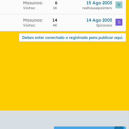
Masunos
6
15 Ago 2003
R
Visitas
1K
redhousepainters
Masunos
14
14 Ago 2003
S
Visitas
4K
Spirocore
Debes estar conectado o registrado para publicar aquí.