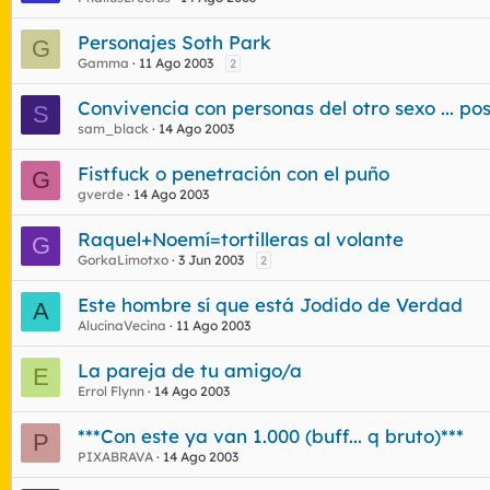
Personajes Soth Park
G
Gamma
11 Ago 2003
2
Convivencia con personas del otro sexo ... pos
S
sam_black
14 Ago 2003
Fistfuck o penetración con el puño
G
gverde
14 Ago 2003
Raquel+Noemí=tortilleras al volante
G
GorkaLimotxo
3 Jun 2003
2
Este hombre sí que está Jodido de Verdad
A
AlucinaVecina
11 Ago 2003
La pareja de tu amigo/a
E
Errol Flynn
14 Ago 2003
***Con este ya van 1.000 (buff... q bruto)***
P
PIXABRAVA
14 Ago 2003