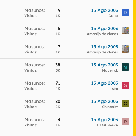
c
Masunos
9
15 Ago 2003
u
D
Visitas
1K
Dana
e
s
Masunos
5
15 Ago 2003
t
Visitas
1K
Amasijo de clones
a
Masunos
7
15 Ago 2003
Visitas
1K
Amasijo de clones
Masunos
38
15 Ago 2003
M
Visitas
3K
Maverick
Masunos
71
15 Ago 2003
S
Visitas
4K
sim
Masunos
20
15 Ago 2003
C
Visitas
2K
Chinasky
Masunos
4
15 Ago 2003
P
Visitas
1K
PIXABRAVA