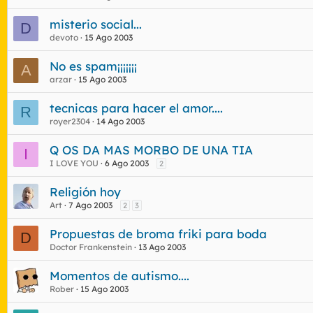
misterio social...
D
devoto
15 Ago 2003
No es spam¡¡¡¡¡¡¡
A
arzar
15 Ago 2003
tecnicas para hacer el amor....
R
royer2304
14 Ago 2003
Q OS DA MAS MORBO DE UNA TIA
I
I LOVE YOU
6 Ago 2003
2
Religión hoy
Art
7 Ago 2003
2
3
Propuestas de broma friki para boda
D
Doctor Frankenstein
13 Ago 2003
Momentos de autismo....
Rober
15 Ago 2003