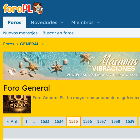
Foros
Novedades
Miembros
Nuevos mensajes
Buscar en foros
Foros
GENERAL
Foro General
Foro General PL. La mayor comunidad de oligofrénicos
Ant.
1
…
1533
1534
1535
1536
1537
1538
1539