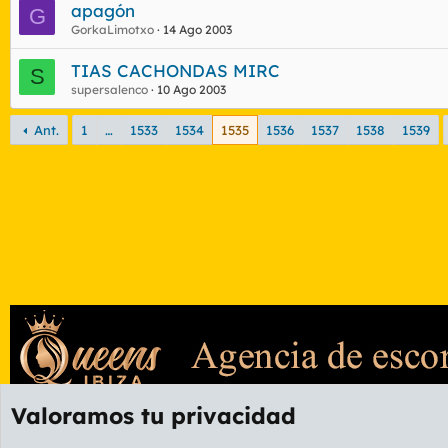
apagón
G
GorkaLimotxo
14 Ago 2003
TIAS CACHONDAS MIRC
S
supersalenco
10 Ago 2003
Ant.
1
…
1533
1534
1535
1536
1537
1538
1539
Valoramos tu privacidad
Foros
GENERAL