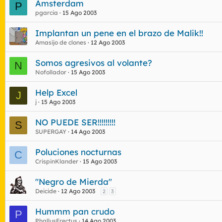
Amsterdam
P
pgarcia
15 Ago 2003
Implantan un pene en el brazo de Malik!!
Amasijo de clones
12 Ago 2003
Somos agresivos al volante?
N
Nofollador
15 Ago 2003
Help Excel
J
j
15 Ago 2003
NO PUEDE SER!!!!!!!!!
S
SUPERGAY
14 Ago 2003
Poluciones nocturnas
C
CrispinKlander
15 Ago 2003
"Negro de Mierda"
Deicide
12 Ago 2003
2
3
Hummm pan crudo
P
PhallusErectus
14 Ago 2003