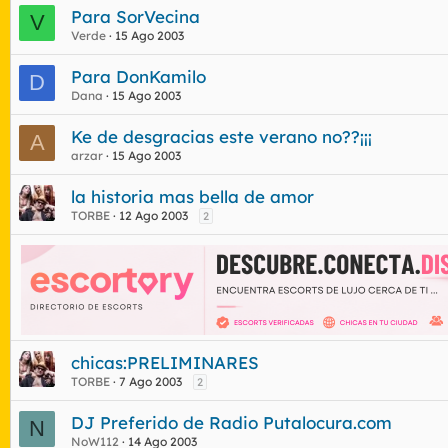
Para SorVecina
V
Verde
15 Ago 2003
Para DonKamilo
D
Dana
15 Ago 2003
Ke de desgracias este verano no??¡¡¡
A
arzar
15 Ago 2003
la historia mas bella de amor
TORBE
12 Ago 2003
2
chicas:PRELIMINARES
TORBE
7 Ago 2003
2
DJ Preferido de Radio Putalocura.com
N
NoW112
14 Ago 2003