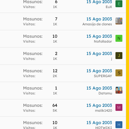
Masunos
6
15 Ago 2003
E
Visitas
1K
EuX
Masunos
7
15 Ago 2003
Visitas
1K
Amasijo de clones
Masunos
10
15 Ago 2003
N
Visitas
1K
Nofollador
Masunos
2
15 Ago 2003
J
Visitas
1K
j
Masunos
12
15 Ago 2003
S
Visitas
2K
SUPERGAY
Masunos
1
15 Ago 2003
Visitas
1K
Datomu
Masunos
64
15 Ago 2003
M
Visitas
5K
malik1420
Masunos
10
15 Ago 2003
H
Visitas
1K
HOTWIKI