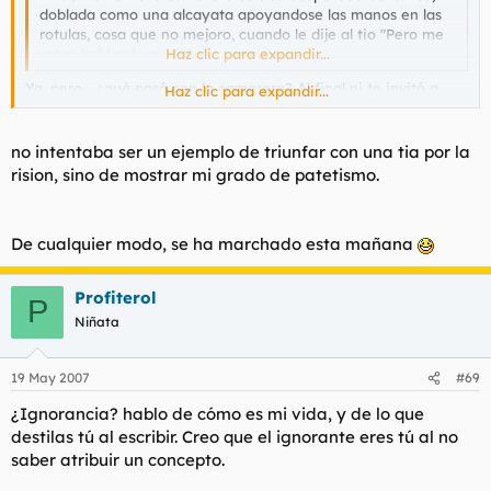
doblada como una alcayata apoyandose las manos en las
rotulas, cosa que no mejoro, cuando le dije al tio "Pero me
estas hablando a mi?"
Haz clic para expandir...
Ya, pero... ¿qué pasó con la camarera? Al final ni te invitó a
Haz clic para expandir...
una copa, no?
Hubiera sido una gran apertura para darle cuerda al tema y al
menos, entablar una bonita amistad con la camarera. (Sí,
no intentaba ser un ejemplo de triunfar con una tia por la
quiero decir llevarmela a la cama. ¿Qué pasa?)
rision, sino de mostrar mi grado de patetismo.
De cualquier modo, se ha marchado esta mañana
Profiterol
P
Niñata
19 May 2007
#69
¿Ignorancia? hablo de cómo es mi vida, y de lo que
destilas tú al escribir. Creo que el ignorante eres tú al no
saber atribuir un concepto.