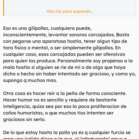
Haz clic para expandir...
Totalmente de acuerdo. Es más, lo que pretenden ir de
graciosos consiguen el efecto opuesto.
Eso es una gilipollez, cualquiera puede,
inconscientemente, levantar sonoras carcajadas. Basta
con pegarse una aparatosa hostia, tener algun tipo de
tara fisica o mental, o ser simplemente gilipollas. En
cualquier caso, esas carcajadas pueden ser ofensivas
para quien las produce. Personalmente soy propenso a la
mala hostia si alguien se rie de mi o de algo que haya
dicho o hecho sin haber intentado ser gracioso, y como yo,
supongo q muchos mas.
Otra cosa es hacer reir a la peña de forma consciente.
Hacer humor no es sencillo y requiere de bastante
inteligencia, quiza sea por eso la poca proliferacion de
coños humoristas, o que muchos tios intenten ser
graciosos sin serlo.
De lo que estoy hasta la polla ya es q cualquier furcia se
crea una jodida diosa a la que, el "afortunado" pavo q