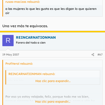
rusas-macizas rebuznó:
a las mujeres lo que les gusta es que les digan lo que quieren
oir
Una vez más te equivocas.
REINCARNATIONMAN
R
Forero del todo a cien
19 May 2007
#67
Profiterol rebuznó:
REINCARNATIONMAN rebuznó:
bla bla bla
Haz clic para expandir...
Por eso yo estoy relajada, feliz, porque todo me va bien,
porque siempre he tenido muchísima suerte, porque sólo he
Haz clic para expandir...