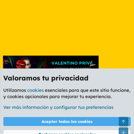
Valoramos tu privacidad
Utilizamos
cookies
esenciales para que este sitio funcione,
y cookies opcionales para mejorar tu experiencia.
Foro Rapiñas
Ver más información y configurar tus preferencias
Cookies
PL OLDSTYLE AMARILLO
Cambiar fuente
Español (ES)
Arri
Aceptar todas las cookies
Contáctanos
Términos y reglas
Política de privacidad
Ayuda
R
Pie
S