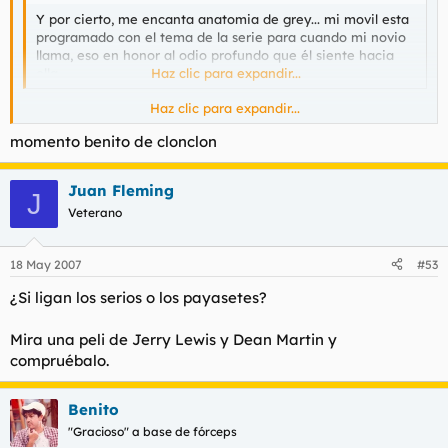
Y por cierto, me encanta anatomia de grey... mi movil esta
programado con el tema de la serie para cuando mi novio
llama, eso en honor al odio profundo que él siente hacia
ella.
Haz clic para expandir...
Haz clic para expandir...
Mujer, si la cosa es por joder, lo suyo sería que se lo pusieras a
momento benito de clonclon
todo el resto de personas, porque si sólo lo tienes para él
puedes tener por seguro que no lo va a oír más que cuando se
te pierda el móvil y te llames desde el suyo para encontrarlo.
Juan Fleming
J
Veterano
18 May 2007
#53
¿Si ligan los serios o los payasetes?
Mira una peli de Jerry Lewis y Dean Martin y
compruébalo.
Benito
"Gracioso" a base de fórceps