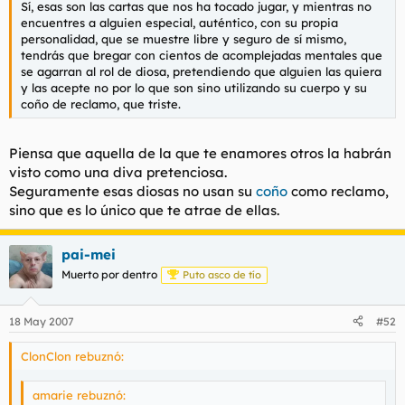
Sí, esas son las cartas que nos ha tocado jugar, y mientras no
l
i
encuentres a alguien especial, auténtico, con su propia
t
o
personalidad, que se muestre libre y seguro de sí mismo,
e
tendrás que bregar con cientos de acomplejadas mentales que
m
se agarran al rol de diosa, pretendiendo que alguien las quiera
a
y las acepte no por lo que son sino utilizando su cuerpo y su
coño de reclamo, que triste.
Piensa que aquella de la que te enamores otros la habrán
visto como una diva pretenciosa.
Seguramente esas diosas no usan su
coño
como reclamo,
sino que es lo único que te atrae de ellas.
pai-mei
Muerto por dentro
Puto asco de tío
18 May 2007
#52
ClonClon rebuznó:
amarie rebuznó: