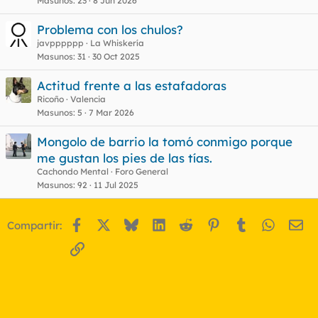
Masunos
23
8 Jun 2026
Problema con los chulos?
javpppppp
La Whiskería
Masunos
31
30 Oct 2025
Actitud frente a las estafadoras
Ricoño
Valencia
Masunos
5
7 Mar 2026
Mongolo de barrio la tomó conmigo porque
me gustan los pies de las tías.
Cachondo Mental
Foro General
Masunos
92
11 Jul 2025
Facebook
X
Bluesky
LinkedIn
Reddit
Pinterest
Tumblr
WhatsA
Em
Compartir:
Enlace