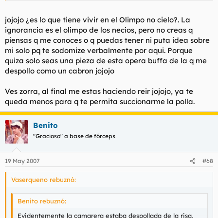
encontrado a personas cojonudas; y sin embargo tú destilas
rabia, mala leche, amargura, prejuicios, etc.
jojojo ¿es lo que tiene vivir en el Olimpo no cielo?. La
Ah, y sabes por qué suelo recibir tanto? porque doy con las
ignorancia es el olimpo de los necios, pero no creas q
misma o mayor intensidad.
piensas q me conoces o q puedas tener ni puta idea sobre
mi solo pq te sodomize verbalmente por aqui. Porque
quiza solo seas una pieza de esta opera buffa de la q me
despollo como un cabron jojojo
Ves zorra, al final me estas haciendo reir jojojo, ya te
queda menos para q te permita succionarme la polla.
Benito
"Gracioso" a base de fórceps
19 May 2007
#68
Vaserqueno rebuznó:
Benito rebuznó:
Evidentemente la camarera estaba despollada de la risa,