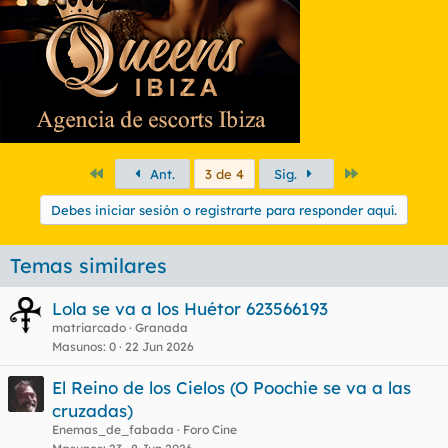
Primero
Último
Ant.
3 de 4
Sig.
Debes iniciar sesión o registrarte para responder aquí.
Temas similares
Lola se va a los Huétor 623566193
matriarcado
Granada
Masunos
0
22 Jun 2026
El Reino de los Cielos (O Poochie se va a las
cruzadas)
Enemas_de_fabada
Foro Cine