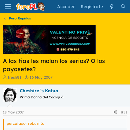
Acceder
Regístrate
Foro Rapiñas
A las tias les molan los serios? O los
payasetes?
I
F
fresh81
16 May 2007
n
e
i
c
Cheshire´s Katua
c
h
Prima Donna del Cocoguá
i
a
a
d
d
e
18 May 2007
#51
o
i
r
n
percutador rebuznó:
d
i
e
c