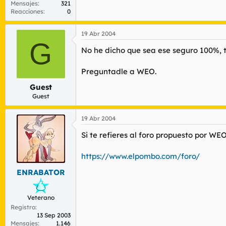
Mensajes
321
Reacciones
0
19 Abr 2004
G
No he dicho que sea ese seguro 100%, ten
Preguntadle a WEO.
Guest
Guest
19 Abr 2004
Si te refieres al foro propuesto por WEO
https://www.elpombo.com/foro/
ENRABATOR
Veterano
Registro
13 Sep 2003
Mensajes
1.146