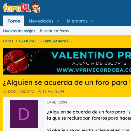
Foros
Novedades
Miembros
Nuevos mensajes
Buscar en foros
Foros
GENERAL
Foro General
¿Alguien se acuerda de un foro para 
I
F
DON_PELAYO
19 Abr 2004
n
e
i
c
19 Abr 2004
c
D
h
¿Alguien se acuerda de un foro para "s
i
a
a
d
la que se reclutaban foreros para hace
d
e
o
i
Si alguien se acuerda y tiene el enlace