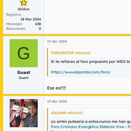
Asiduo
Registro
18 Mar 2004
Mensajes
638
Reacciones
0
19 Abr 2004
G
ENRABATOR rebuznó:
Si te refieres al foro propuesto por WEO la
https://www.elpombo.com/foro/
Guest
Guest
Ese es!!!!!
19 Abr 2004
Alejo666 rebuznó:
yo antes putearia a estos.nunca me han gu
Foro Cristiano Evangélico Ekklesia Viva - F