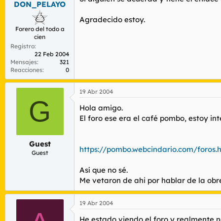
DON_PELAYO
r
n
d
i
Agradecido estoy.
e
c
Forero del todo a
l
i
cien
t
o
Registro
e
22 Feb 2004
m
Mensajes
321
a
Reacciones
0
19 Abr 2004
G
Hola amigo.
El foro ese era el café pombo, estoy in
Guest
https://pombo.webcindario.com/foros.
Guest
Así que no sé.
Me vetaron de ahi por hablar de la obr
19 Abr 2004
He estado viendo el foro y realmente no