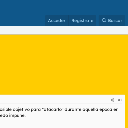
Acceder
Regístrate
Buscar
#1
osible objetivo para "atacarlo" durante aquella epoca en
uedo impune.
.