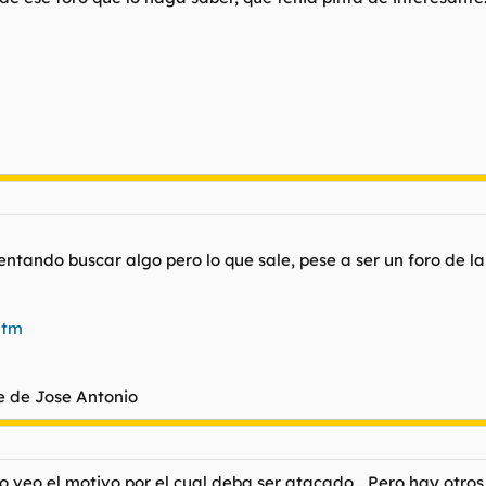
tentando buscar algo pero lo que sale, pese a ser un foro de l
htm
e de Jose Antonio
 veo el motivo por el cual deba ser atacado... Pero hay otros q