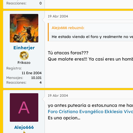
Reacciones
0
19 Abr 2004
Alejo666 rebuznó:
He estado viendo el foro y realmente no veo
Einherjer
Tú atacas foros???
Que malote eres!!! Ya casi eres un hom
Frikazo
Registro
11 Ene 2004
Mensajes
10.101
Reacciones
4
19 Abr 2004
A
yo antes putearia a estos.nunca me ha
Foro Cristiano Evangélico Ekklesia Viva
Es una opcion...
Alejo666