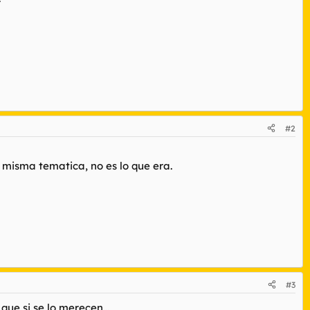
#2
a misma tematica, no es lo que era.
#3
ue si se lo merecen...