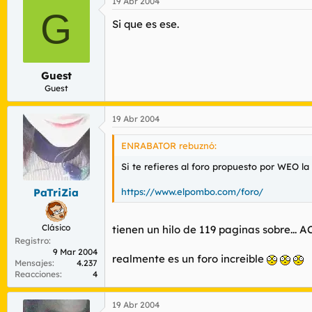
19 Abr 2004
G
Si que es ese.
Guest
Guest
19 Abr 2004
ENRABATOR rebuznó:
Si te refieres al foro propuesto por WEO la
https://www.elpombo.com/foro/
PaTriZia
Clásico
tienen un hilo de 119 paginas sobre
Registro
9 Mar 2004
realmente es un foro increible
Mensajes
4.237
Reacciones
4
19 Abr 2004