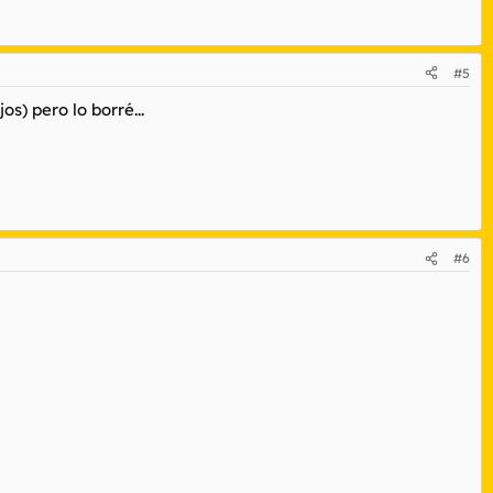
#5
s) pero lo borré...
#6