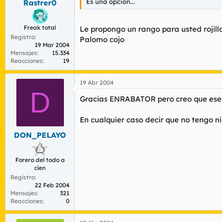
Es una opcion...
Rastrer0
Freak total
Le propongo un rango para usted rojillo
Registro
Palomo cojo
19 Mar 2004
Mensajes
15.334
Reacciones
19
19 Abr 2004
D
Gracias ENRABATOR pero creo que ese 
En cualquier caso decir que no tengo n
DON_PELAYO
Forero del todo a
cien
Registro
22 Feb 2004
Mensajes
321
Reacciones
0