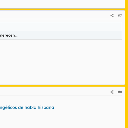
#7
merecen...
#8
vangélicos de habla hispana