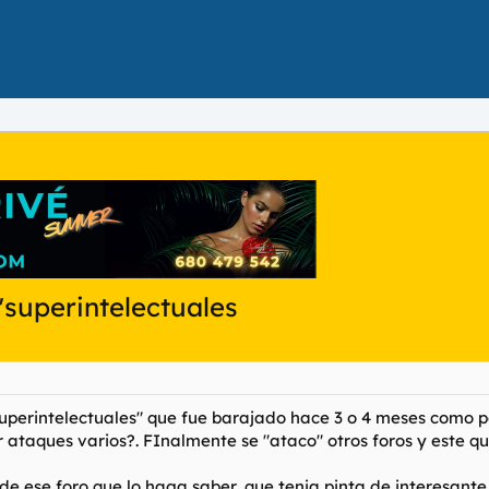
"superintelectuales
uperintelectuales" que fue barajado hace 3 o 4 meses como p
r ataques varios?. FInalmente se "ataco" otros foros y este q
 de ese foro que lo haga saber, que tenia pinta de interesante