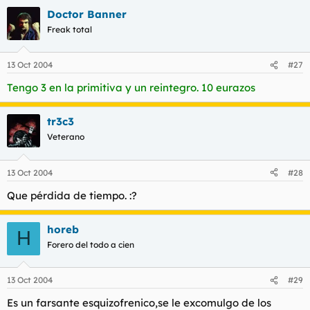
l
i
Doctor Banner
t
o
Freak total
e
m
a
13 Oct 2004
#27
Tengo 3 en la primitiva y un reintegro. 10 eurazos
tr3c3
Veterano
13 Oct 2004
#28
Que pérdida de tiempo. :?
horeb
H
Forero del todo a cien
13 Oct 2004
#29
Es un farsante esquizofrenico,se le excomulgo de los