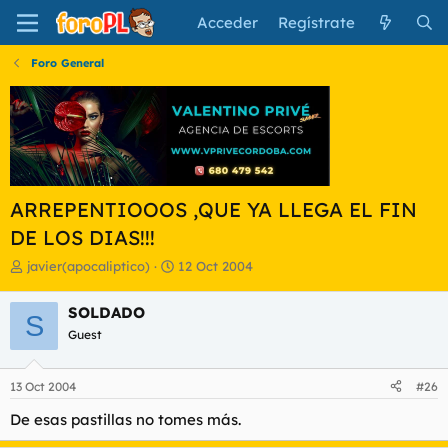
Acceder
Regístrate
Foro General
ARREPENTIOOOS ,QUE YA LLEGA EL FIN
DE LOS DIAS!!!
I
F
javier(apocaliptico)
12 Oct 2004
n
e
i
c
SOLDADO
S
c
h
Guest
i
a
a
d
d
e
13 Oct 2004
#26
o
i
r
n
De esas pastillas no tomes más.
d
i
e
c