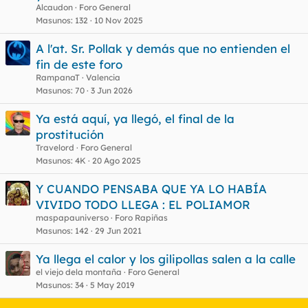
Alcaudon
Foro General
Masunos
132
10 Nov 2025
A l'at. Sr. Pollak y demás que no entienden el
fin de este foro
RampanaT
Valencia
Masunos
70
3 Jun 2026
Ya está aquí, ya llegó, el final de la
prostitución
Travelord
Foro General
Masunos
4K
20 Ago 2025
Y CUANDO PENSABA QUE YA LO HABÍA
VIVIDO TODO LLEGA : EL POLIAMOR
maspapauniverso
Foro Rapiñas
Masunos
142
29 Jun 2021
Ya llega el calor y los gilipollas salen a la calle
el viejo dela montaña
Foro General
Masunos
34
5 May 2019