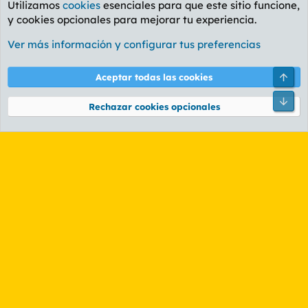
Utilizamos
cookies
esenciales para que este sitio funcione,
y cookies opcionales para mejorar tu experiencia.
Foro General
Ver más información y configurar tus preferencias
Cookies
PL OLDSTYLE AMARILLO
Cambiar fuente
Español (ES)
Arri
Aceptar todas las cookies
Contáctanos
Términos y reglas
Política de privacidad
Ayuda
R
Pie
S
Rechazar cookies opcionales
S
®
Community platform by XenForo
© 2010-2026 XenForo Ltd.