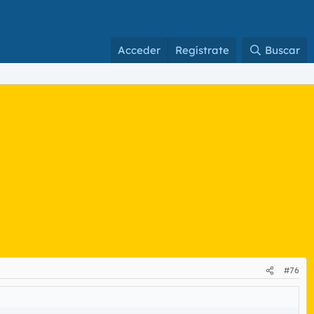
Acceder
Regístrate
Buscar
#76