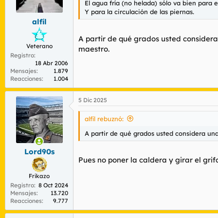
El agua fría (no helada) sólo va bien para e
r
n
Y para la circulación de las piernas.
d
i
alfíl
e
c
l
i
A partir de qué grados usted considera 
t
o
Veterano
e
maestro.
Registro
m
18 Abr 2006
a
Mensajes
1.879
Reacciones
1.004
5 Dic 2025
alfíl rebuznó:
A partir de qué grados usted considera una
Lord90s
Pues no poner la caldera y girar el grifo
Frikazo
Registro
8 Oct 2024
Mensajes
13.720
Reacciones
9.777