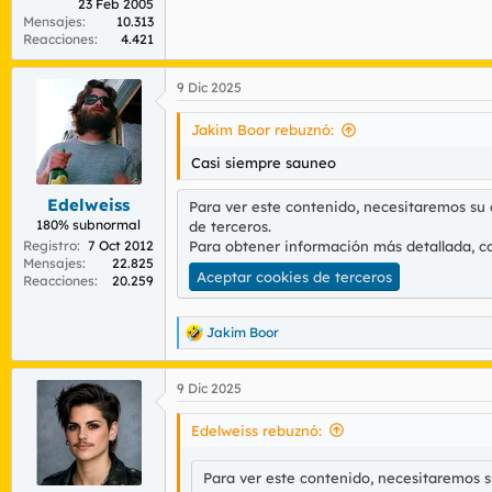
23 Feb 2005
Mensajes
10.313
Reacciones
4.421
9 Dic 2025
Jakim Boor rebuznó:
Casi siempre sauneo
Edelweiss
Para ver este contenido, necesitaremos su
180% subnormal
de terceros.
Registro
7 Oct 2012
Para obtener información más detallada, c
Mensajes
22.825
Aceptar cookies de terceros
Reacciones
20.259
Jakim Boor
R
e
a
9 Dic 2025
c
c
i
Edelweiss rebuznó:
o
n
Para ver este contenido, necesitaremos 
e