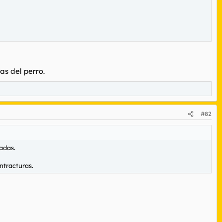
s del perro.
#82
adas.
ntracturas.