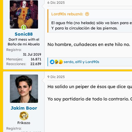
6 Dic 2025
Lord90s rebuznó:
El agua fría (no helada) sólo va bien para e
Y para la circulación de las piernas.
Sonic88
Don't mess with el
No hombre, cuñadeces en este hilo no.
Baño de mi Abuela
Registro
31 Jul 2019
Mensajes
16.871
serdo
,
alfíl
y
Lord90s
R
Reacciones
22.639
e
a
9 Dic 2025
c
c
Ha salido un peiper de ésos que dice q
i
o
n
Yo soy partidario de todo lo contrario.
e
s
Jakim Boor
:
Frikazo
Registro