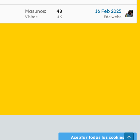
Masunos
48
16 Feb 2025
Visitas
4K
Edelweiss
Arri
Aceptar todas las cookies