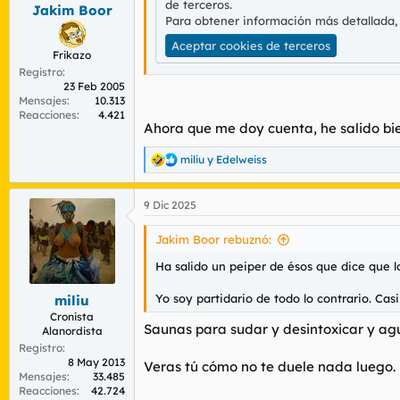
de terceros.
s
Jakim Boor
:
Para obtener información más detallada,
Aceptar cookies de terceros
Frikazo
Registro
23 Feb 2005
Mensajes
10.313
Reacciones
4.421
Ahora que me doy cuenta, he salido bie
miliu
y
Edelweiss
R
e
a
9 Dic 2025
c
c
i
Jakim Boor rebuznó:
o
n
Ha salido un peiper de ésos que dice que 
e
s
Yo soy partidario de todo lo contrario. Cas
miliu
:
Cronista
Saunas para sudar y desintoxicar y agu
Alanordista
Registro
8 May 2013
Veras tú cómo no te duele nada luego.
Mensajes
33.485
Reacciones
42.724