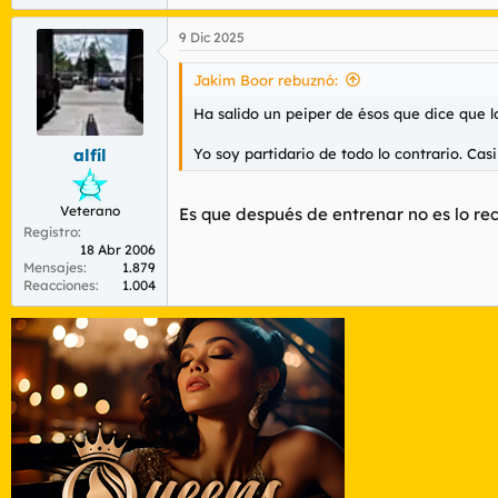
9 Dic 2025
Jakim Boor rebuznó:
Ha salido un peiper de ésos que dice que 
Yo soy partidario de todo lo contrario. Cas
alfíl
Veterano
Es que después de entrenar no es lo re
Registro
18 Abr 2006
Mensajes
1.879
Reacciones
1.004