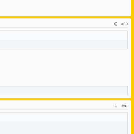
#80
#81