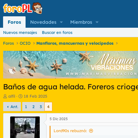
Foros
Novedades
Miembros
Nuevos mensajes
Buscar en foros
Foros
OCIO
Manfloros, mancuernas y velocípedos
Baños de agua helada. Foreros criog
I
F
alfíl
18 Feb 2025
n
e
Ant.
1
2
3
4
i
c
c
h
i
a
5 Dic 2025
a
d
d
e
Lord90s rebuznó:
o
i