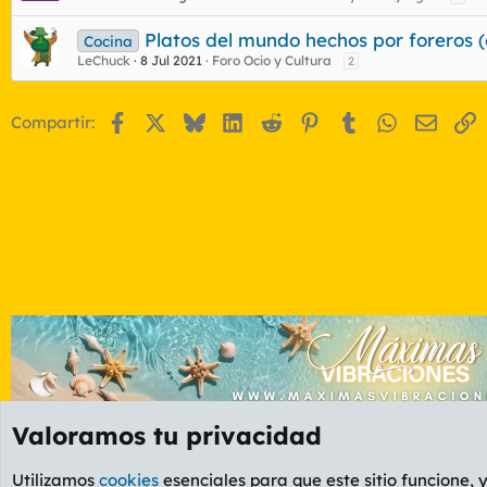
Platos del mundo hechos por foreros (
Cocina
LeChuck
8 Jul 2021
Foro Ocio y Cultura
2
Facebook
X
Bluesky
LinkedIn
Reddit
Pinterest
Tumblr
WhatsApp
Email
E
Compartir:
Valoramos tu privacidad
Foros
OCIO
Manfloros, mancuernas y velocípedos
Utilizamos
cookies
esenciales para que este sitio funcione, 