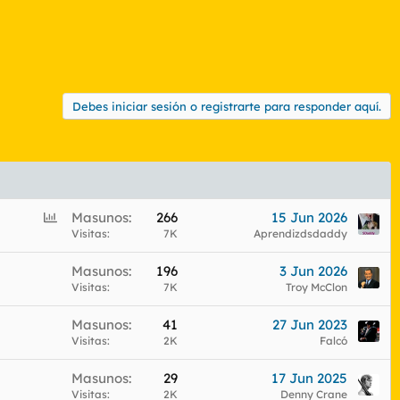
Debes iniciar sesión o registrarte para responder aquí.
E
Masunos
266
15 Jun 2026
n
Visitas
7K
Aprendizdsdaddy
c
Masunos
196
3 Jun 2026
u
Visitas
7K
Troy McClon
e
s
Masunos
41
27 Jun 2023
t
Visitas
2K
Falcó
a
Masunos
29
17 Jun 2025
Visitas
2K
Denny Crane