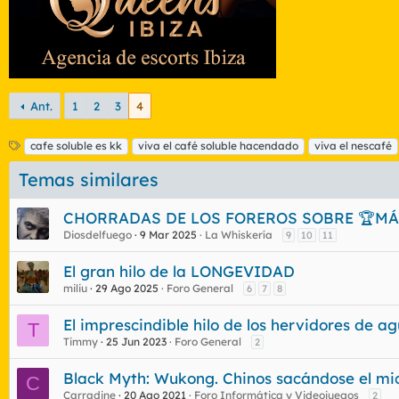
Ant.
1
2
3
4
E
cafe soluble es kk
viva el café soluble hacendado
viva el nescafé
t
Temas similares
i
q
u
CHORRADAS DE LOS FOREROS SOBRE 🏆MÁ
e
Diosdelfuego
9 Mar 2025
La Whiskería
9
10
11
t
a
El gran hilo de la LONGEVIDAD
s
miliu
29 Ago 2025
Foro General
6
7
8
El imprescindible hilo de los hervidores de ag
T
Timmy
25 Jun 2023
Foro General
2
Black Myth: Wukong. Chinos sacándose el mi
C
Carradine
20 Ago 2021
Foro Informática y Videojuegos
2