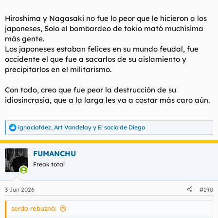
del planeta: alimentación variada de verduras y legumbres,
beber té y no café, rechazar el veneno azucarado, evitar las
Hiroshima y Nagasaki no fue lo peor que le hicieron a los
drogas, incluidas legales como tabaco y alcohol, la violencia
japoneses, Solo el bombardeo de tokio mató muchísima
salvo en las artes marciales olímpicas, la contaminación, la
radiación, dormir siesta, proteger a la familia, no abandonar ni
más gente.
a niños ni a ancianos.
Los japoneses estaban felices en su mundo feudal, fue
occidente el que fue a sacarlos de su aislamiento y
precipitarlos en el militarismo.
Con todo, creo que fue peor la destrucción de su
idiosincrasia, que a la larga les va a costar más caro aún.
ignaciofdez
,
Art Vandelay
y
El socio de Diego
R
e
a
FUMANCHU
c
c
Freak total
i
o
n
3 Jun 2026
#190
e
s
serdo rebuznó:
: