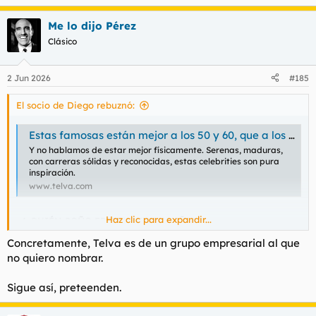
e
a
Me lo dijo Pérez
c
c
Clásico
i
o
n
2 Jun 2026
#185
e
s
El socio de Diego rebuznó:
:
Estas famosas están mejor a los 50 y 60, que a los 20: así han cambiado
Y no hablamos de estar mejor físicamente. Serenas, maduras,
con carreras sólidas y reconocidas, estas celebrities son pura
inspiración.
www.telva.com
Haz clic para expandir...
¿A QUIÉN COÑO PRETENDEN ENGAÑAR?
Concretamente, Telva es de un grupo empresarial al que
Ni las modelos de pasarela ni los ángeles de lencería fina.
no quiero nombrar.
¿Mujeres menopáusicas de medio siglo a septuagenarias serán
más sexys que chicas anónimas de veinte años porque fueron
iconos de la industria cultural de masas como actrices de cine
Sigue así, preteenden.
o divas de la música?