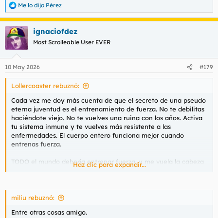
Me lo dijo Pérez
R
e
a
ignaciofdez
c
c
Most Scrolleable User EVER
i
o
n
10 May 2026
#179
e
s
Lollercoaster rebuznó:
:
Cada vez me doy más cuenta de que el secreto de una pseudo
eterna juventud es el entrenamiento de fuerza. No te debilitas
haciéndote viejo. No te vuelves una ruina con los años. Activa
tu sistema inmune y te vuelves más resistente a las
enfermedades. El cuerpo entero funciona mejor cuando
entrenas fuerza.
TODO el mundo debería entrenar fuerza, y me vuela la cabeza
Haz clic para expandir...
cómo no se enseña en educación física en los colegios cómo
hacer correctamente un peso muerto, mamadas a mi vecino o
press banca.
miliu rebuznó:
Entre otras cosas amigo.