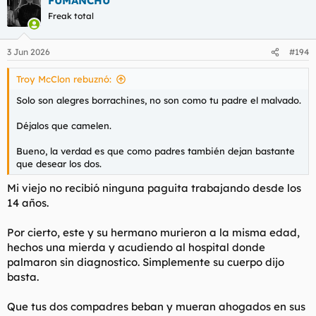
FUMANCHU
c
c
Freak total
i
o
n
3 Jun 2026
#194
e
s
Troy McClon rebuznó:
:
Solo son alegres borrachines, no son como tu padre el malvado.
Déjalos que camelen.
Bueno, la verdad es que como padres también dejan bastante
que desear los dos.
Mi viejo no recibió ninguna paguita trabajando desde los
14 años.
Por cierto, este y su hermano murieron a la misma edad,
hechos una mierda y acudiendo al hospital donde
palmaron sin diagnostico. Simplemente su cuerpo dijo
basta.
Que tus dos compadres beban y mueran ahogados en sus