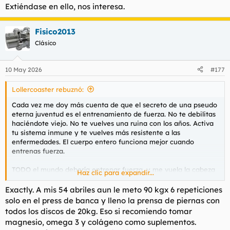
t
o
Extiéndase en ello, nos interesa.
e
m
a
Fisico2013
Clásico
10 May 2026
#177
Lollercoaster rebuznó:
Cada vez me doy más cuenta de que el secreto de una pseudo
eterna juventud es el entrenamiento de fuerza. No te debilitas
haciéndote viejo. No te vuelves una ruina con los años. Activa
tu sistema inmune y te vuelves más resistente a las
enfermedades. El cuerpo entero funciona mejor cuando
entrenas fuerza.
TODO el mundo debería entrenar fuerza, y me vuela la cabeza
Haz clic para expandir...
cómo no se enseña en educación física en los colegios cómo
hacer correctamente un peso muerto, mamadas a mi vecino o
Exactly. A mis 54 abriles aun le meto 90 kgx 6 repeticiones
press banca.
solo en el press de banca y lleno la prensa de piernas con
todos los discos de 20kg. Eso si recomiendo tomar
magnesio, omega 3 y colágeno como suplementos.