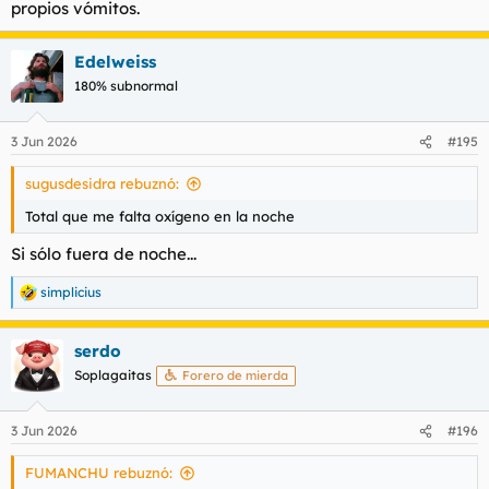
propios vómitos.
Edelweiss
180% subnormal
3 Jun 2026
#195
sugusdesidra rebuznó:
Total que me falta oxígeno en la noche
Si sólo fuera de noche...
simplicius
R
e
a
serdo
c
c
Soplagaitas
Forero de mierda
i
o
n
3 Jun 2026
#196
e
s
FUMANCHU rebuznó:
: