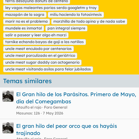
ferris desayuna donuts de centeno
a
ley vagos maleantes parias serdo googletm y troy
s
mazapán de la sagra
miliu haciendo la fotosíntesis
morir no es el problema
morzhilla de todo opina y de nada sabe
mundele es inmortal
pan integral siempre
salir a pasear y leer algo eh morzi
tornike echando bayas de goji a las natillas
uncle meat enculado por centenarios
uncle meat porculizado en el geriátrico
uncle meat sugar daddy con octogenario
uncle meat visitando asilos para felar jubilados
Temas similares
El Gran hilo de los Parásitos. Primero de Mayo,
día del Comegambas
Ataulfo el rojo
Foro General
Masunos
126
7 May 2026
El gran hilo del peor orco que os hayáis
trajinado
Ataulfo el rojo
Foro General