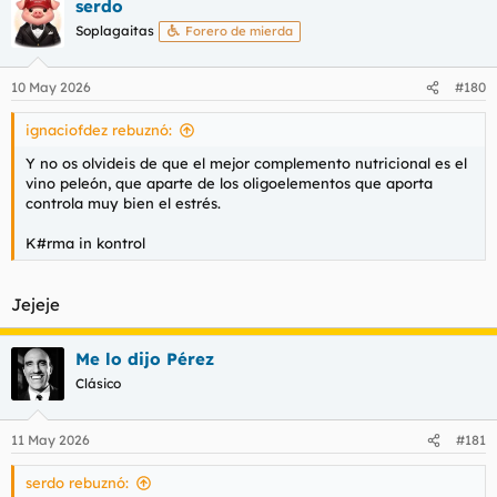
serdo
c
c
Soplagaitas
Forero de mierda
i
o
n
10 May 2026
#180
e
s
ignaciofdez rebuznó:
:
Y no os olvideis de que el mejor complemento nutricional es el
vino peleón, que aparte de los oligoelementos que aporta
controla muy bien el estrés.
K#rma in kontrol
Jejeje
Me lo dijo Pérez
Clásico
11 May 2026
#181
serdo rebuznó: