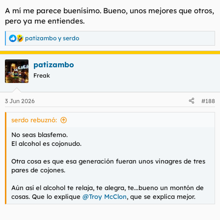
A mí me parece buenísimo. Bueno, unos mejores que otros,
pero ya me entiendes.
patizambo
y
serdo
R
e
a
patizambo
c
c
Freak
i
o
n
3 Jun 2026
#188
e
s
serdo rebuznó:
:
No seas blasfemo.
El alcohol es cojonudo.
Otra cosa es que esa generación fueran unos vinagres de tres
pares de cojones.
Aún así el alcohol te relaja, te alegra, te...bueno un montón de
cosas. Que lo explique
@Troy McClon
, que se explica mejor.