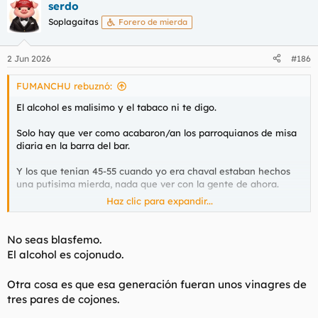
serdo
Ciertamente, Telva está dirigida a viejas tronadas,
desquiciadas al verse deformes en el espejo, en su acelerada
Soplagaitas
Forero de mierda
momificación, a quien tratan de endiñar el último grito de la
estafa cosmética, no es Ragazza, Loka, SuperPOP con las boy
bands de tupés, motos y recomendaciones de
2 Jun 2026
#186
anticonceptivos...
FUMANCHU rebuznó:
El alcohol es malisimo y el tabaco ni te digo.
Solo hay que ver como acabaron/an los parroquianos de misa
diaria en la barra del bar.
Y los que tenian 45-55 cuando yo era chaval estaban hechos
una putisima mierda, nada que ver con la gente de ahora.
Haz clic para expandir...
A la generacion de mis viejos solo la hiceron buena los
yonkarras nacidos en los 60.
No seas blasfemo.
El alcohol es cojonudo.
Otra cosa es que esa generación fueran unos vinagres de
tres pares de cojones.