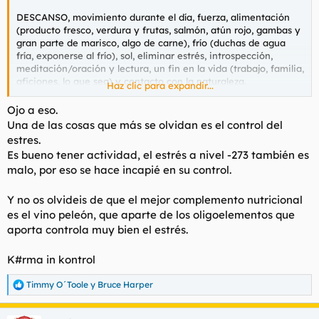
DESCANSO, movimiento durante el día, fuerza, alimentación
(producto fresco, verdura y frutas, salmón, atún rojo, gambas y
gran parte de marisco, algo de carne), frío (duchas de agua
fría, exponerse al frío), sol, eliminar estrés, introspección,
meditación/oración y lectura, un fin en la vida (trabajo, familia,
aficiones, lo que sea) y contacto con la naturaleza.
Haz clic para expandir...
Es algo multifactorial, pero sí, el entrenamiento de fuerza es un
Ojo a eso.
pilar, que no el único.
Una de las cosas que más se olvidan es el control del
estres.
Es bueno tener actividad, el estrés a nivel -273 también es
malo, por eso se hace incapié en su control.
Y no os olvideis de que el mejor complemento nutricional
es el vino peleón, que aparte de los oligoelementos que
aporta controla muy bien el estrés.
K#rma in kontrol
Timmy O´Toole
y
Bruce Harper
R
e
a