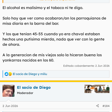
K#rma y eso yes
El alcohol es malisimo y el tabaco ni te digo.
Solo hay que ver como acabaron/an los parroquianos de
misa diaria en la barra del bar.
Y los que tenian 45-55 cuando yo era chaval estaban
hechos una putisima mierda, nada que ver con la gente
de ahora.
A la generacion de mis viejos solo la hiceron buena los
yonkarras nacidos en los 60.
Editado cobardemente:
2 Jun 2026
El socio de Diego
y
miliu
R
e
a
El socio de Diego
c
c
Moderador
i
o
n
2 Jun 2026
#184
e
s