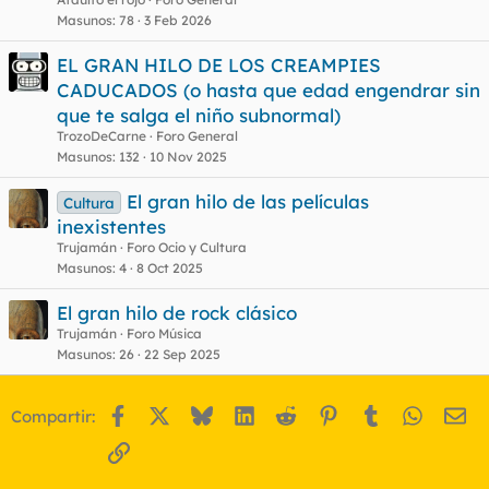
Masunos
78
3 Feb 2026
EL GRAN HILO DE LOS CREAMPIES
CADUCADOS (o hasta que edad engendrar sin
que te salga el niño subnormal)
TrozoDeCarne
Foro General
Masunos
132
10 Nov 2025
El gran hilo de las películas
Cultura
inexistentes
Trujamán
Foro Ocio y Cultura
Masunos
4
8 Oct 2025
El gran hilo de rock clásico
Trujamán
Foro Música
Masunos
26
22 Sep 2025
Facebook
X
Bluesky
LinkedIn
Reddit
Pinterest
Tumblr
WhatsA
Em
Compartir:
Enlace