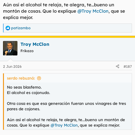
Aún así el alcohol te relaja, te alegra, te...bueno un
montón de cosas. Que lo explique
@Troy McClon
, que se
explica mejor.
patizambo
R
e
a
Troy McClon
c
c
Frikazo
i
o
n
2 Jun 2026
#187
e
s
serdo rebuznó:
:
No seas blasfemo.
El alcohol es cojonudo.
Otra cosa es que esa generación fueran unos vinagres de tres
pares de cojones.
Aún así el alcohol te relaja, te alegra, te...bueno un montón de
cosas. Que lo explique
@Troy McClon
, que se explica mejor.