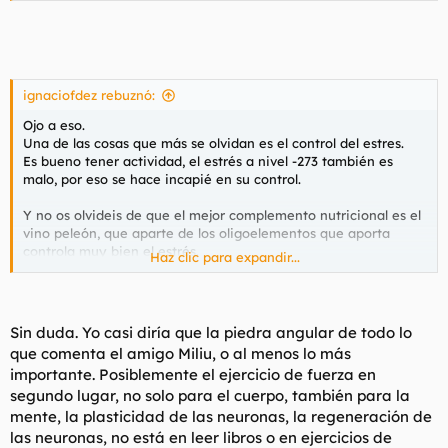
Es algo multifactorial, pero sí, el entrenamiento de fuerza es un
pilar, que no el único.
ignaciofdez rebuznó:
Ojo a eso.
Una de las cosas que más se olvidan es el control del estres.
Es bueno tener actividad, el estrés a nivel -273 también es
malo, por eso se hace incapié en su control.
Y no os olvideis de que el mejor complemento nutricional es el
vino peleón, que aparte de los oligoelementos que aporta
controla muy bien el estrés.
Haz clic para expandir...
K#rma in kontrol
Sin duda. Yo casi diría que la piedra angular de todo lo
que comenta el amigo Miliu, o al menos lo más
importante. Posiblemente el ejercicio de fuerza en
segundo lugar, no solo para el cuerpo, también para la
mente, la plasticidad de las neuronas, la regeneración de
las neuronas, no está en leer libros o en ejercicios de