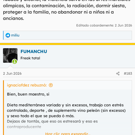
olímpicas, la contaminación, la radiación, dormir siesta,
proteger a la familia, no abandonar ni a niños ni a
ancianos.
Editado cobardemente:
2 Jun 2026
miliu
R
e
a
FUMANCHU
c
c
Freak total
i
o
n
2 Jun 2026
#183
e
s
ignaciofdez rebuznó:
:
Bien, buen maestro, si
Dieta mediterránea variada y sin excesos, trabajo con estrés
controlado, deporte , de suplemento vino peleón (sin excesos)
y sexo todo el que se pueda ó más.
Dejaos de tontás, que eso os estresará y eso es
contraproducente
Haz clic para expandir...