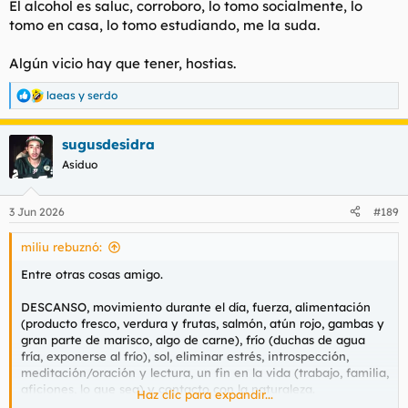
El alcohol es saluc, corroboro, lo tomo socialmente, lo
tomo en casa, lo tomo estudiando, me la suda.
Algún vicio hay que tener, hostias.
laeas
y
serdo
R
e
a
sugusdesidra
c
c
Asiduo
i
o
n
3 Jun 2026
#189
e
s
miliu rebuznó:
:
Entre otras cosas amigo.
DESCANSO, movimiento durante el día, fuerza, alimentación
(producto fresco, verdura y frutas, salmón, atún rojo, gambas y
gran parte de marisco, algo de carne), frío (duchas de agua
fría, exponerse al frío), sol, eliminar estrés, introspección,
meditación/oración y lectura, un fin en la vida (trabajo, familia,
aficiones, lo que sea) y contacto con la naturaleza.
Haz clic para expandir...