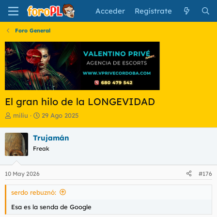
Acceder
Regístrate
Foro General
El gran hilo de la LONGEVIDAD
I
F
miliu
29 Ago 2025
n
e
i
c
Trujamán
c
h
Freak
i
a
a
d
d
e
10 May 2026
#176
o
i
r
n
serdo rebuznó:
d
i
e
c
Esa es la senda de Google
l
i