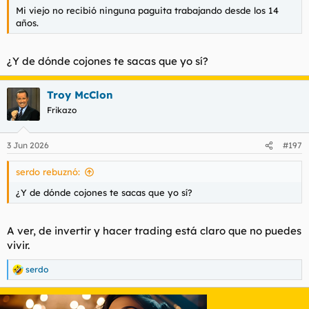
Mi viejo no recibió ninguna paguita trabajando desde los 14
años.
¿Y de dónde cojones te sacas que yo sí?
Troy McClon
Frikazo
3 Jun 2026
#197
serdo rebuznó:
¿Y de dónde cojones te sacas que yo sí?
A ver, de invertir y hacer trading está claro que no puedes
vivir.
serdo
R
e
a
c