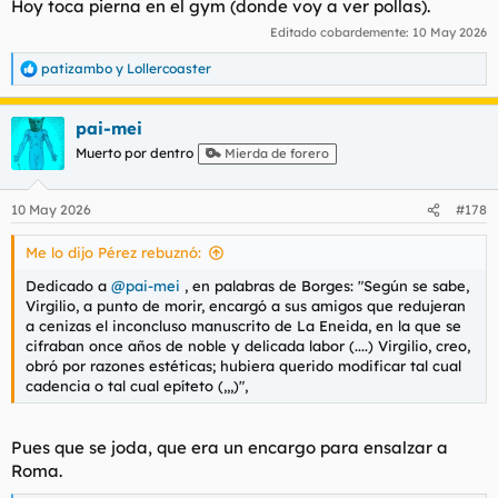
Hoy toca pierna en el gym (donde voy a ver pollas).
Editado cobardemente:
10 May 2026
patizambo
y
Lollercoaster
R
e
a
pai-mei
c
c
Muerto por dentro
Mierda de forero
i
o
n
10 May 2026
#178
e
s
Me lo dijo Pérez rebuznó:
:
Dedicado a
@pai-mei
, en palabras de Borges: "Según se sabe,
Virgilio, a punto de morir, encargó a sus amigos que redujeran
a cenizas el inconcluso manuscrito de
La Eneida
, en la que se
cifraban once años de noble y delicada labor (....) Virgilio, creo,
obró por razones estéticas; hubiera querido modificar tal cual
cadencia o tal cual epíteto (,,,)",
Pues que se joda, que era un encargo para ensalzar a
Roma.