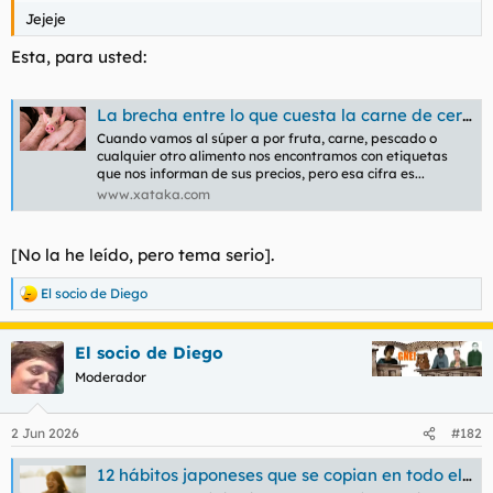
Jejeje
Esta, para usted:
La brecha entre lo que cuesta la carne de cerdo en las granjas y los súper no para de crecer. Los ganaderos han dicho basta
Cuando vamos al súper a por fruta, carne, pescado o
cualquier otro alimento nos encontramos con etiquetas
que nos informan de sus precios, pero esa cifra es...
www.xataka.com
[No la he leído, pero tema serio].
El socio de Diego
R
e
a
El socio de Diego
c
c
Moderador
i
o
n
2 Jun 2026
#182
e
s
12 hábitos japoneses que se copian en todo el mundo porque son la clave de su longevidad y felicidad
: