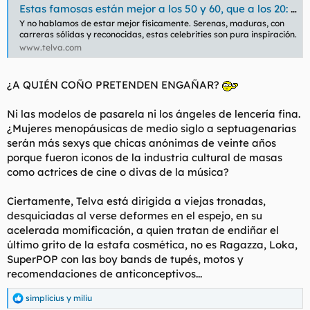
Estas famosas están mejor a los 50 y 60, que a los 20: así han cambiado
:
Y no hablamos de estar mejor físicamente. Serenas, maduras, con
carreras sólidas y reconocidas, estas celebrities son pura inspiración.
www.telva.com
¿A QUIÉN COÑO PRETENDEN ENGAÑAR?
Ni las modelos de pasarela ni los ángeles de lencería fina.
¿Mujeres menopáusicas de medio siglo a septuagenarias
serán más sexys que chicas anónimas de veinte años
porque fueron iconos de la industria cultural de masas
como actrices de cine o divas de la música?
Ciertamente, Telva está dirigida a viejas tronadas,
desquiciadas al verse deformes en el espejo, en su
acelerada momificación, a quien tratan de endiñar el
último grito de la estafa cosmética, no es Ragazza, Loka,
SuperPOP con las boy bands de tupés, motos y
recomendaciones de anticonceptivos...
simplicius
y
miliu
R