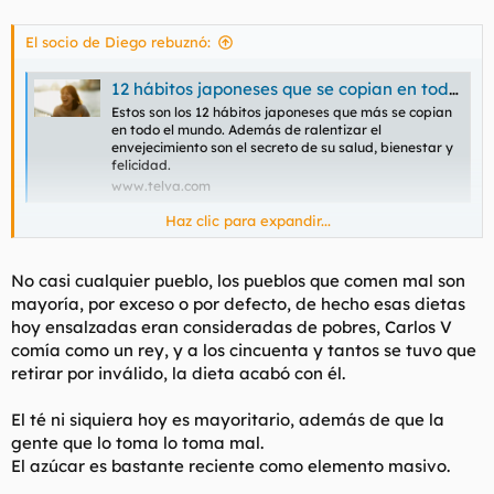
El socio de Diego rebuznó:
12 hábitos japoneses que se copian en todo el mundo porque son la clave de su longevidad y felicidad
Estos son los 12 hábitos japoneses que más se copian
en todo el mundo. Además de ralentizar el
envejecimiento son el secreto de su salud, bienestar y
felicidad.
www.telva.com
Haz clic para expandir...
Nihon como la panacea cultural para los occidentales, a pesar
del imperialismo genocida esclavista en Asia contra China y
No casi cualquier pueblo, los pueblos que comen mal son
Corea.
Pobrecitos, fueron usados por USA como campo de pruebas
mayoría, por exceso o por defecto, de hecho esas dietas
para la bomba atómica contra la población civil de Hiroshima y
hoy ensalzadas eran consideradas de pobres, Carlos V
Nagasaki.
comía como un rey, y a los cincuenta y tantos se tuvo que
Tal sacrificio de vidas humanas dará compensación a una
retirar por inválido, la dieta acabó con él.
deuda inasumible para toda la historia de la humanidad.
El té ni siquiera hoy es mayoritario, además de que la
https://www.telva.com/bienestar/2026/05/02/69f3682602136e4
4418b45a3.html
gente que lo toma lo toma mal.
El azúcar es bastante reciente como elemento masivo.
Tópicos que ya tenía en sus costumbres casi cualquier pueblo