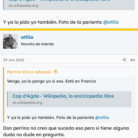
salir sobre las nueve o diez de la noche, como curiosidad a esa
es.wikipedia.org
hora cuando volvemos al apartamento en cada esquina hay
negros ofreciendo sus servicios o algo, no les entiendo y a
veces te siguen, aunque no tiene nada que ver con el tema
Y ya lo pido yo también. Foto de la parienta
@otilio
debo decir que los franceses están hasta los cojones de esta
gente, no lo dicen el publico pero luego votan a le pen
otilio
No recuerdo nada más reseñable por ahora además estoy
cansado
Novato de mierda
29 Jun 2022
#4
Perrino Chico rebuznó:
Venga, ya lo pongo yo si eso. Está en Francia
Cap d'Agde - Wikipedia, la enciclopedia libre
es.wikipedia.org
Y ya lo pido yo también. Foto de la parienta
@otilio
Don perrino no creo que suceda eso pero si tiene alguna
duda no dude en pregunta.