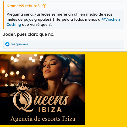
Kramer99 rebuznó:
Pregunta sería, ¿ustedes se meterían ahí en medio de esas
melés de pajas grupales? Interpelo a todos menos a
@Vinchen
Cushing
que ya sé que sí.
Joder, pues claro que no.
resquemor
R
e
a
c
c
i
o
n
e
s
: