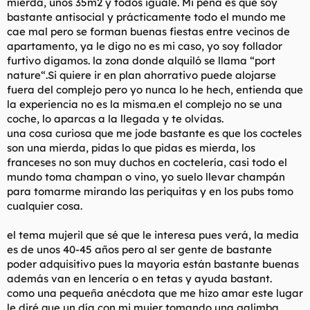
mierda, unos 35m2 y todos iguale. Mi pena es que soy
bastante antisocial y prácticamente todo el mundo me
cae mal pero se forman buenas fiestas entre vecinos de
apartamento, ya le digo no es mi caso, yo soy follador
furtivo digamos. la zona donde alquiló se llama “port
nature“.Si quiere ir en plan ahorrativo puede alojarse
fuera del complejo pero yo nunca lo he hech, entienda que
la experiencia no es la misma.en el complejo no se una
coche, lo aparcas a la llegada y te olvidas.
una cosa curiosa que me jode bastante es que los cocteles
son una mierda, pidas lo que pidas es mierda, los
franceses no son muy duchos en coctelería, casi todo el
mundo toma champan o vino, yo suelo llevar champán
para tomarme mirando las periquitas y en los pubs tomo
cualquier cosa.
el tema mujeril que sé que le interesa pues verá, la media
es de unos 40-45 años pero al ser gente de bastante
poder adquisitivo pues la mayoria están bastante buenas
además van en lencería o en tetas y ayuda bastant.
como una pequeña anécdota que me hizo amar este lugar
le diré que un día con mi mujer tomando una galimba