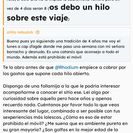
t
o
os debo un hilo
e
vez de 4 dias seran 8 (
m
sobre este viaje
a
)
otilio rebuznó:
Bueno pues yo siguiendo una tradición de 4 años me voy el
lunes a cap d’agde donde me paso una semana con mi señora
borracho y desnudo. Es una catarsis que aconsejo a todo el
mundo. Además está prohibido el móvil
Te lo abro antes de que
@Rhodium
empiece a cobrar por
los gastos que supone cada hilo abierto.
Dispongo de una follamija a la que le podría interesar
acompañarme a conocer el sitio ese. Leí algo por
curiosidad sobre aquello pero hace años y apenas
recuerdo nada. Cuéntanos por favor todo lo que veas
interesante del lugar, combinado a ser posible con tus
sexperiencias más lolescas. ¿Cómo es eso de estar
prohibido el móvil? ¿Me suena que es ambiente pureta en
su gran mayoría? ¿Son golfas en la mejor edad de la