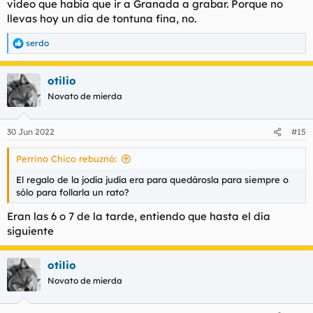
vídeo que había que ir a Granada a grabar. Porque no
llevas hoy un día de tontuna fina, no.
serdo
R
e
a
otilio
c
c
Novato de mierda
i
o
n
30 Jun 2022
#15
e
s
Perrino Chico rebuznó:
:
El regalo de la jodía judía era para quedárosla para siempre o
sólo para follarla un rato?
Eran las 6 o 7 de la tarde, entiendo que hasta el día
siguiente
otilio
Novato de mierda