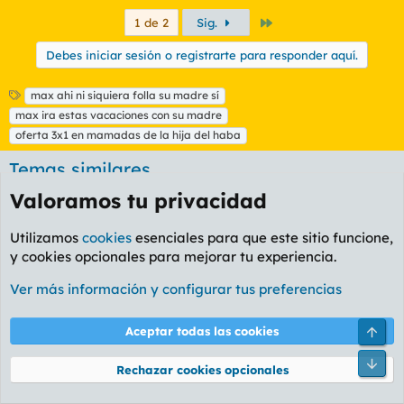
Último
1 de 2
Sig.
Debes iniciar sesión o registrarte para responder aquí.
E
max ahi ni siquiera folla su madre sí
t
max ira estas vacaciones con su madre
i
oferta 3x1 en mamadas de la hija del haba
q
u
Temas similares
e
t
Valoramos tu privacidad
E
Grand Prix SUBNORMAL D'Or 2025
a
s
n
Troy McClon
Foro General
Utilizamos
cookies
esenciales para que este sitio funcione,
Masunos
720
9 Ene 2026
c
y cookies opcionales para mejorar tu experiencia.
u
¿Qué pensáis sobre el contenido propio en el
e
Ver más información y configurar tus preferencias
foro y su interpretación pública?
s
Guardia Oscuro
Foro Ocio y Cultura
t
Arri
Aceptar todas las cookies
Masunos
1
2 Mar 2026
Pie
El hilo del lavado clásico del automóvil
Rechazar cookies opcionales
cocreta2000
Foro General