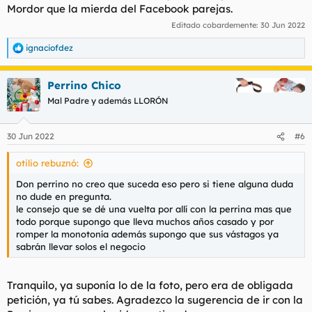
Mordor que la mierda del Facebook parejas.
Editado cobardemente:
30 Jun 2022
ignaciofdez
R
e
a
Perrino Chico
c
c
Mal Padre y además LLORÓN
i
o
n
30 Jun 2022
#6
e
s
otilio rebuznó:
:
Don perrino no creo que suceda eso pero si tiene alguna duda
no dude en pregunta.
le consejo que se dé una vuelta por allí con la perrina mas que
todo porque supongo que lleva muchos años casado y por
romper la monotonía además supongo que sus vástagos ya
sabrán llevar solos el negocio
Tranquilo, ya suponía lo de la foto, pero era de obligada
petición, ya tú sabes. Agradezco la sugerencia de ir con la