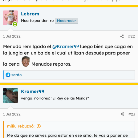
que se pire, qué? ¿En el Melrose ese u otros de los clubs para
parejas cuando te zumbas a tu esposa, tú u otros de los foreros
Lebrom
cornúos que pulularán, allí en medio también te ves rodeado
Muerto por dentro
Moderador
por un pelotón de nabos? Doy por hecho que te han salpicado
alguna vez... ¿Sabrías decir cuántas o ya perdiste la cuenta?
1 Jul 2022
#22
¿Esos clubs mixtos que refieres qué son, los que dejan entrar
hombres solos? ¿Porcentaje de hombres-mujeres ahí?
Menudo remilgado el
@Kramer99
luego bien que caga en
la jungla en un balde el cual utilizan después para poner
¿Los restaurantes muy caros también?
la cena
Menudos reparos.
serdo
R
e
a
Kramer99
c
c
venga, no llores: "El Rey de las Monas"
i
o
n
1 Jul 2022
#23
e
s
miliu rebuznó:
:
Me da que no sirves para estar en ese sitio, te vas a poner de