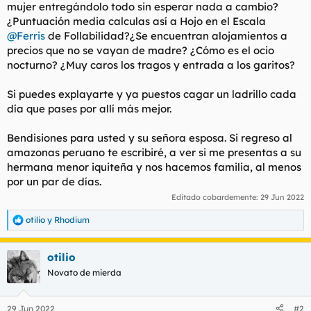
mujer entregándolo todo sin esperar nada a cambio?
¿Puntuación media calculas así a Hojo en el Escala
@Ferris
de Follabilidad?¿Se encuentran alojamientos a
precios que no se vayan de madre? ¿Cómo es el ocio
nocturno? ¿Muy caros los tragos y entrada a los garitos?
Si puedes explayarte y ya puestos cagar un ladrillo cada
día que pases por allí más mejor.
Bendisiones para usted y su señora esposa. Si regreso al
amazonas peruano te escribiré, a ver si me presentas a su
hermana menor iquiteña y nos hacemos familia, al menos
por un par de días.
Editado cobardemente:
29 Jun 2022
otilio
y
Rhodium
R
e
a
otilio
c
c
Novato de mierda
i
o
n
29 Jun 2022
#2