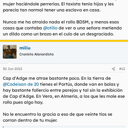
periquitas y en los pubs tomo cualquier cosa.
mujer haciéndole perrerías. El taxista tenía hijos y les
parecía tan normal tener una esclava en casa.
el tema mujeril que sé que le interesa pues verá, la media es
de unos 40-45 años pero al ser gente de bastante poder
adquisitivo pues la mayoria están bastante buenas además
Nunca me ha atraído nada el rollo BDSM, y menos esas
van en lencería o en tetas y ayuda bastant.
cosas que contaba
@otilio
de ver a una señora metiendo
como una pequeña anécdota que me hizo amar este lugar le
un dildo como un brazo en el culo de un desgraciado.
diré que un día con mi mujer tomando una galimba estuvimos
hablando con una pareja de Israel y al rato me dice el marido
que por favor nos quedemos con su mujer como regalo que no
miliu
nos preocupemos que era sumisa y que haría lo que
Cronista Alanordista
quisiéramos, la judía estaba súper buena, decliné la oferta y
aún me arrepiento.
APOFIS VUELVA
30 Jun 2022
#12
Cap d'Adge me atrae bastante poco. En la tierra de
@Codeisan de 20
tienes el Portús, donde van en bolas y
hay bastante follercio entre parejas y tal sin la exhibición
de Cap d'Adge. En Vera, en Almería, a los que les mole ese
rollo pues algo hay.
No le encuentro la gracia a eso de que veinte tíos se
corran dentro de tu mujer.