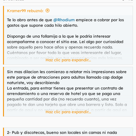
e
s
Kramer99 rebuznó:
:
Te lo abro antes de que
@Rhodium
empiece a cobrar por los
gastos que supone cada hilo abierto.
Dispongo de una follamija a la que le podría interesar
acompañarme a conocer el sitio ese. Leí algo por curiosidad
sobre aquello pero hace años y apenas recuerdo nada.
Cuéntanos por favor todo lo que veas interesante del lugar,
combinado a ser posible con tus sexperiencias más lolescas.
Haz clic para expandir...
¿Cómo es eso de estar prohibido el móvil? ¿Me suena que es
ambiente pureta en su gran mayoría? ¿Son golfas en la mejor
Sin mas dilacion les comienzo a relatar mis impresiones sobre
edad de la mujer entregándolo todo sin esperar nada a
este parque de atracciones para adultos llamado cap dadge
cambio? ¿Puntuación media calculas así a Hojo en el Escala
naturiste, voy describiendo
@Ferris
de Follabilidad?¿Se encuentran alojamientos a precios
La entrada, para entrar tienes que presentar un contrato de
que no se vayan de madre? ¿Cómo es el ocio nocturno? ¿Muy
arrendamiento o una reserva de hotel ya que se paga una
caros los tragos y entrada a los garitos?
pequeña cantidad por dia (no recuerdo cuanto), una vez
pagado te dan una tarjeta que abre una barrera y listo. Solo a
Si puedes explayarte y ya puestos cagar un ladrillo cada día
partir de aquí y no antes puedes ir desnud, a partir de aquí en
Haz clic para expandir...
que pases por allí más mejor.
bolas every day.
Bendisiones para usted y su señora esposa. Si regreso al
Las playas, uno de mis lugares favoritos, la playa esta dividida
amazonas peruano te escribiré, a ver si me presentas a su
en 3 partes la primera es familiar donde hay familias con niños
2- Pub y discotecas, bueno son locales sin camas ni nada
hermana menor iquiteña y nos hacemos familia, al menos por