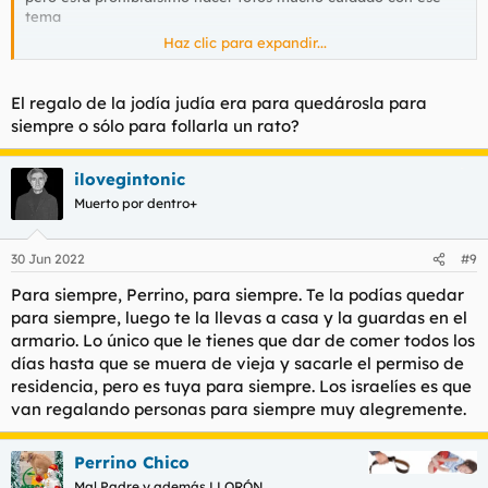
tema
Haz clic para expandir...
El club sado es este
Club SM / Club BDSM / Cap d'Agde
si va
con la parienta es mejor que le advierta antes ya le digo que
es extremo de verdad.
El regalo de la jodía judía era para quedárosla para
siempre o sólo para follarla un rato?
caso todo el mundo llega en avión a montpelier, yo en este
viaje iré de navarra a Gerona a hacer unas gestiones y de
Gerona hay 2 horas en coche, por lo general voy por Irún,
ilovegintonic
Toulouse …. Una amiga de madrid me comentó que iba siempre
Muerto por dentro+
en avión
el tema de la desnudez es curioso, por el día un 80% en pelotas
y por la noche solo algunas mujeres que van en plan sexy
30 Jun 2022
#9
desnudas y en tacones o con algún tipo de lencería, muy sexy
toda la vaina.
Para siempre, Perrino, para siempre. Te la podías quedar
para siempre, luego te la llevas a casa y la guardas en el
el tema de los clubs, pues los hay de solo parejas como el
armario. Lo único que le tienes que dar de comer todos los
melrose o el glamur o mixtos como “le tantra“, como curiosidad
días hasta que se muera de vieja y sacarle el permiso de
el el tantra hay varias zonas delimitadas, abajo una especie de
residencia, pero es tuya para siempre. Los israelíes es que
discotecas en la primera planta hay algo como muy sórdido
van regalando personas para siempre muy alegremente.
que no lo acabo de entender pero parece que los hombres
suben a sus mujeres y se las follan un montón de hombres, no
suelo entrar mucho porque a mi me agobia un poco. En la
Perrino Chico
tercera planta pues solo parejas follando e
intercambiando,orgias ect
Mal Padre y además LLORÓN