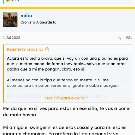
R
e
a
miliu
c
c
Cronista Alanordista
i
o
n
1 Jul 2022
#21
e
s
Kramer99 rebuznó:
:
Aclara esto picha brava, que si voy allí con una piba no es para
que le metan mano de forma inevitable... salvo que sean otras
gachís que a mí me pongan, claro, eso sí.
Al menos no con la tipa que tengo en mente ir. Si me
acompañara un putón verbenero igual me daba más igual.
Mi idea de acabar por ahí sería solo para visualizar el
Haz clic para expandir...
espectáculo circense, y que mi pibita se caliente visualizando
también, pero rabos a unos palmos de mí no gracias. Por
Me da que no sirves para estar en ese sitio, te vas a poner
ejemplo, ¿se puede estar allí en la playa de mero espectador y
de mala hostia.
que ella me haga un pajote castellano a la fresca sin que nos
acorralen los 50 foreros esos de la foto para hacerse la puta
Mi amigo el swinger sí es de esas cosas y para mí eso es
paja grupal o es misión(cuasi)imposible? ¿Si estás ahí dándole
jugar en champions. Yo prefiero la liga nacional y ya.
ella a la zambomba y se te acerca algún mermao y le dices