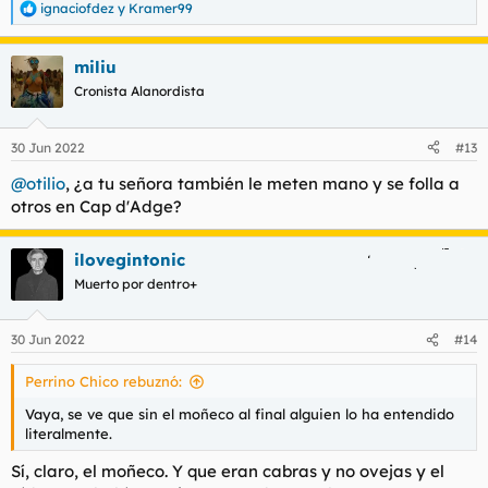
ignaciofdez
y
Kramer99
R
e
a
miliu
c
c
Cronista Alanordista
i
o
n
30 Jun 2022
#13
e
s
@otilio
, ¿a tu señora también le meten mano y se folla a
:
otros en Cap d'Adge?
ilovegintonic
Muerto por dentro+
30 Jun 2022
#14
Perrino Chico rebuznó:
Vaya, se ve que sin el moñeco al final alguien lo ha entendido
literalmente.
Sí, claro, el moñeco. Y que eran cabras y no ovejas y el