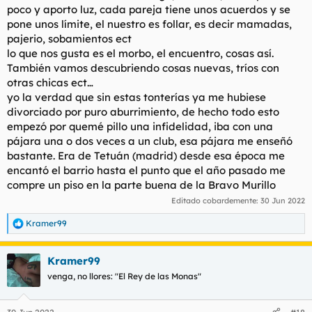
poco y aporto luz, cada pareja tiene unos acuerdos y se
pone unos límite, el nuestro es follar, es decir mamadas,
pajerio, sobamientos ect
lo que nos gusta es el morbo, el encuentro, cosas así.
También vamos descubriendo cosas nuevas, tríos con
otras chicas ect…
yo la verdad que sin estas tonterías ya me hubiese
divorciado por puro aburrimiento, de hecho todo esto
empezó por quemé pillo una infidelidad, iba con una
pájara una o dos veces a un club, esa pájara me enseñó
bastante. Era de Tetuán (madrid) desde esa época me
encantó el barrio hasta el punto que el año pasado me
compre un piso en la parte buena de la Bravo Murillo
Editado cobardemente:
30 Jun 2022
Kramer99
R
e
a
Kramer99
c
c
venga, no llores: "El Rey de las Monas"
i
o
n