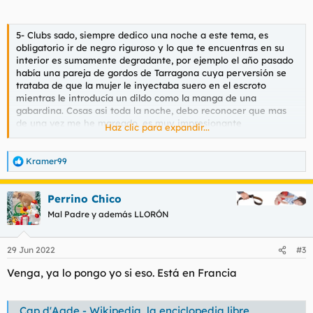
alimentación y poco mas
Los clubs, pues digamos que es la principal atracción turística
5- Clubs sado, siempre dedico una noche a este tema, es
de la zona, los hay de varios tipos:
obligatorio ir de negro riguroso y lo que te encuentras en su
1- Gayer, nunca he estado en uno la verdad pero hay
interior es sumamente degradante, por ejemplo el año pasado
tremendas colas para entrar asi que me imagino que habrá
había una pareja de gordos de Tarragona cuya perversión se
bastante vicio
trataba de que la mujer le inyectaba suero en el escroto
mientras le introducía un dildo como la manga de una
gabardina. Cosas asi toda la noche, debo reconocer que mas
de una vez me he mareado, es muy impresionante
Haz clic para expandir...
Detalles y particularidades importantes:
Como digo es un lugar único en el mundo, por el dia es
Kramer99
R
obligatorio ir desnudo y por la noche para los hombre ir
e
bastante elegante, minimo pantalón largo y zapatos o ropa de
a
Perrino Chico
latex, si vas con la camiseta de la selección de mexico no te
c
c
van a dejar entrar a ningún lado.
Mal Padre y además LLORÓN
i
Es bastante caro, todo es caro en general desde el alquiler, las
o
bebidas, las entradas, ropa comida etc.
n
El idioma principal es el francés seguido muy de cerca por el
29 Jun 2022
#3
e
ingles ya que va gente de toda Europa, es una pena que hace
s
Venga, ya lo pongo yo si eso. Está en Francia
tiempo que no van rusas ya que cada uno llevaba 2 o 3 jacas
:
impresionantes aunque luego no les hacen ni puto caso (cosas
de rusos supongo)
Cap d'Agde - Wikipedia, la enciclopedia libre
Se cierra todo a las 2 o las 3 de la mañana o sea que hay que