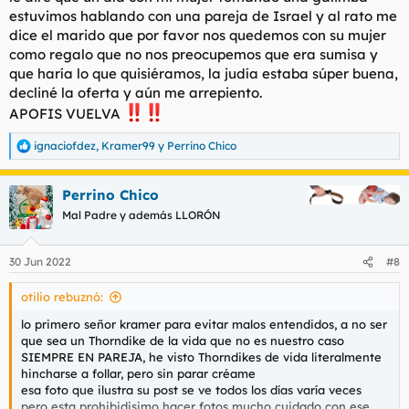
estuvimos hablando con una pareja de Israel y al rato me
dice el marido que por favor nos quedemos con su mujer
como regalo que no nos preocupemos que era sumisa y
que haría lo que quisiéramos, la judía estaba súper buena,
decliné la oferta y aún me arrepiento.
APOFIS VUELVA
ignaciofdez
,
Kramer99
y
Perrino Chico
R
e
a
Perrino Chico
c
c
Mal Padre y además LLORÓN
i
o
n
30 Jun 2022
#8
e
s
otilio rebuznó:
:
lo primero señor kramer para evitar malos entendidos, a no ser
que sea un Thorndike de la vida que no es nuestro caso
SIEMPRE EN PAREJA, he visto Thorndikes de vida literalmente
hincharse a follar, pero sin parar créame
esa foto que ilustra su post se ve todos los días varía veces
pero esta prohibidisimo hacer fotos mucho cuidado con ese