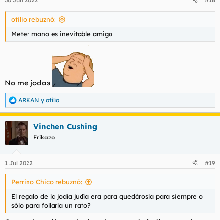
30 Jun 2022
#18
e
s
otilio rebuznó:
:
Meter mano es inevitable amigo
No me jodas
ARKAN
y
otilio
R
e
a
Vinchen Cushing
c
c
Frikazo
i
o
n
1 Jul 2022
#19
e
s
Perrino Chico rebuznó:
:
El regalo de la jodía judía era para quedárosla para siempre o
sólo para follarla un rato?