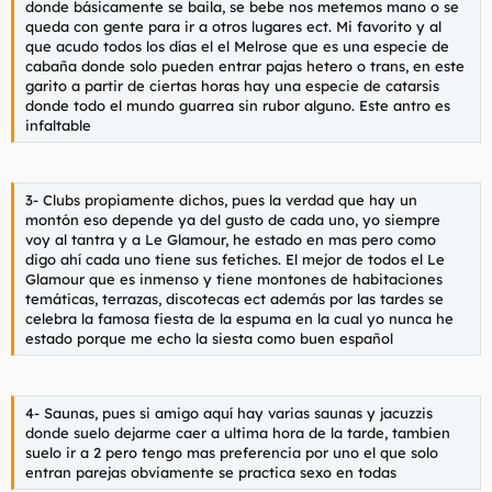
o abuelos ect.. la segunda parte es la zona gayer logicamnete
donde básicamente se baila, se bebe nos metemos mano o se
un par de días.
esta llena de sarasas y simpatizantes y la ultima es la zona de
queda con gente para ir a otros lugares ect. Mi favorito y al
parejas que esta algo alejada del pueblo pero accesible
que acudo todos los días el el Melrose que es una especie de
andando, obiamente las 3 zonas son nudistas pero en las do
cabaña donde solo pueden entrar pajas hetero o trans, en este
ultimas pues tiene la particularidad de que se practica el sexo
garito a partir de ciertas horas hay una especie de catarsis
libre de distintas formas me explico, puedes pajear a la
donde todo el mundo guarrea sin rubor alguno. Este antro es
parienta o ella a ti tranquilamente, follartela o follarte a la
infaltable
vecina de toalla si es menester, también tu mujer puede ser
follada por un monton de pajilleros que aparecen por las dunas
formándose grandes orgias.
3- Clubs propiamente dichos, pues la verdad que hay un
A me gusta ir sobre las 11 o las 12 y me dedico simplemente a
montón eso depende ya del gusto de cada uno, yo siempre
mirar, una vez me acerque a una orgia y el olor a macho es
voy al tantra y a Le Glamour, he estado en mas pero como
insoportable. Casi nadie se baña, el agua es gélida
digo ahí cada uno tiene sus fetiches. El mejor de todos el Le
Glamour que es inmenso y tiene montones de habitaciones
Los restaurantes, pues en general se come bastante bien y hay
temáticas, terrazas, discotecas ect además por las tardes se
para todos los gustos, es obligatorio en este caso ponerse
celebra la famosa fiesta de la espuma en la cual yo nunca he
pareo en el culo para que la huevada no este en contacto con
estado porque me echo la siesta como buen español
las sillas, como soy un poco despistado y me olvido el pareo
pues le pido amablemente al garcon una servilleta, aparte de
este particular nada nuevo que descubrir aquí
4- Saunas, pues si amigo aquí hay varias saunas y jacuzzis
Las tiendas, pues hay un poco de todo pero casi todas están
donde suelo dejarme caer a ultima hora de la tarde, tambien
enfocadas al sexo, venden ropa de latex, lencería,poper ect la
suelo ir a 2 pero tengo mas preferencia por uno el que solo
ropa es bastante exclusiva y en general cara, yo
entran parejas obviamente se practica sexo en todas
personalmente suelo comprar .hay un par de tiendas de