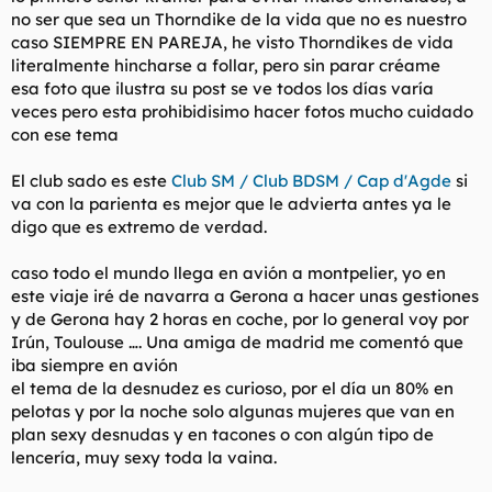
Alguna curiosidad más que me ha entrado tras leerte: ¿Nombre
no ser que sea un Thorndike de la vida que no es nuestro
del club sado? Es para un hamijo.
caso SIEMPRE EN PAREJA, he visto Thorndikes de vida
literalmente hincharse a follar, pero sin parar créame
¿Para llegar allí desde Madrid cuál crees que es la mejor forma?
esa foto que ilustra su post se ve todos los días varía
Me interesaría el tren, que veo podría llegar hasta Gerona, o
veces pero esta prohibidisimo hacer fotos mucho cuidado
avión imagino que hasta Montpellier, y desde ambas se podrá
llegar en bus. Mi coche lo tengo en Córdoba y paso de subir
con ese tema
desde el sur conduciendo.
El club sado es este
Club SM / Club BDSM / Cap d'Agde
si
Lo de ir en bolas por la calle y las playas dices que es
va con la parienta es mejor que le advierta antes ya le
voluntario, ¿la gran mayoría de gente lo hace, o sabrías decir
digo que es extremo de verdad.
un porcentaje aproximado?
¿De noche sale la mayoría de gente en pelota picada también
caso todo el mundo llega en avión a montpelier, yo en
o ya no tanto, o cómo es la vaina en las discotecas y pubs esos
este viaje iré de navarra a Gerona a hacer unas gestiones
que dices que te gustan como el Melrose? Cuenta detalles del
y de Gerona hay 2 horas en coche, por lo general voy por
sodoma y gonorrea ese que dices que se monta allí. ¿Hay que
Irún, Toulouse …. Una amiga de madrid me comentó que
entrar a estos sitios con una gachí o dejan pasar a tíos solos
iba siempre en avión
habiendo antros que son un campo de nabos no homos?
el tema de la desnudez es curioso, por el día un 80% en
Sobre los precios del alojamiento no comentaste, ¿cuánto se
pelotas y por la noche solo algunas mujeres que van en
suele pagar por noche por algo sencillo para una pareja?
plan sexy desnudas y en tacones o con algún tipo de
¿Hotel, Airbnb, o en qué web alquilas? ¿Lo buscas tirando por
lencería, muy sexy toda la vaina.
lo económico o derrochas ahí? Por lo que dices es un complejo
al que se llega caminando a todas partes, ¿recomiendas alguna