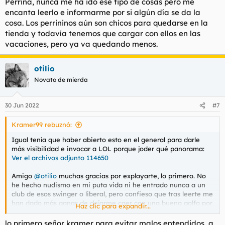
Perrina, nunca me ha ido ese tipo de cosas pero me
encanta leerlo e informarme por si algún día se da la
cosa. Los perrininos aún son chicos para quedarse en la
tienda y todavía tenemos que cargar con ellos en las
vacaciones, pero ya va quedando menos.
otilio
Novato de mierda
30 Jun 2022
#7
Kramer99 rebuznó:
Igual tenía que haber abierto esto en el general para darle
más visibilidad e invocar a LOL porque joder qué panorama:
Ver el archivos adjunto 114650
Amigo
@otilio
muchas gracias por explayarte, lo primero. No
he hecho nudismo en mi puta vida ni he entrado nunca a un
club de esos swinger o liberal, pero confieso que tras leerte me
han dado más ganas de dejarme caer con una buena golfa por
Haz clic para expandir...
allí.
lo primero señor kramer para evitar malos entendidos, a