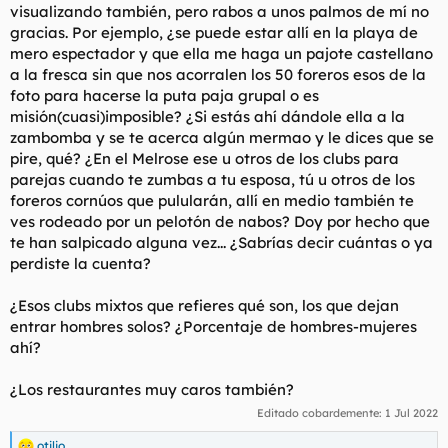
visualizando también, pero rabos a unos palmos de mí no
gracias. Por ejemplo, ¿se puede estar allí en la playa de
mero espectador y que ella me haga un pajote castellano
a la fresca sin que nos acorralen los 50 foreros esos de la
foto para hacerse la puta paja grupal o es
misión(cuasi)imposible? ¿Si estás ahí dándole ella a la
zambomba y se te acerca algún mermao y le dices que se
pire, qué? ¿En el Melrose ese u otros de los clubs para
parejas cuando te zumbas a tu esposa, tú u otros de los
foreros cornúos que pulularán, allí en medio también te
ves rodeado por un pelotón de nabos? Doy por hecho que
te han salpicado alguna vez... ¿Sabrías decir cuántas o ya
perdiste la cuenta?
¿Esos clubs mixtos que refieres qué son, los que dejan
entrar hombres solos? ¿Porcentaje de hombres-mujeres
ahí?
¿Los restaurantes muy caros también?
Editado cobardemente:
1 Jul 2022
otilio