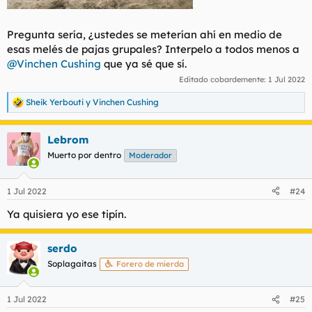
Pregunta sería, ¿ustedes se meterían ahí en medio de
esas melés de pajas grupales? Interpelo a todos menos a
@Vinchen Cushing
que ya sé que sí.
Editado cobardemente:
1 Jul 2022
Sheik Yerbouti
y
Vinchen Cushing
R
e
a
Lebrom
c
c
Muerto por dentro
Moderador
i
o
n
1 Jul 2022
#24
e
s
Ya quisiera yo ese tipín.
:
serdo
Soplagaitas
Forero de mierda
1 Jul 2022
#25