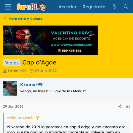
Acceder
Regístrate
Foro Ocio y Cultura
Cap d'Agde
Viajes
I
F
Kramer99
29 Jun 2022
n
e
i
c
Kramer99
c
h
venga, no llores: "El Rey de las Monas"
i
a
a
d
d
e
29 Jun 2022
#1
o
i
r
n
otilio rebuznó:
d
i
e
c
el verano de 2019 lo pasamos en cap d adge y me encanto ese
l
i
rollo, si este año no lo impide la cuarentena volvere pero en