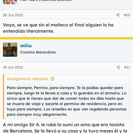
uno de mis rollos favoritos como le dije es el melrose que es
30 Jun 2022
#10
una especie de pub al uso pero cuando empieza a hacer
efecto el alcohol pues por ejemplo le empiezas a sobar el
Vaya, se ve que sin el moñeco al final alguien lo ha
trasero a la de al lado, ella te toca el paquete y bueno
entendido literalmente.
imagínate… para mi es de los mejores garitos eso si, SOLO
PAREJAS
miliu
Los precios como le dije son caros,yo siempre busco la calle
Cronista Alanordista
más transitada ya que me paso las horas mirando las gachises
y es la zona más cara por ejemplo cuesta unos 1300€ por
seman, los apartamentos son una puta mierda, unos 35m2 y
30 Jun 2022
#11
todos iguale. Mi pena es que soy bastante antisocial y
prácticamente todo el mundo me cae mal pero se forman
ilovegintonic rebuznó:
buenas fiestas entre vecinos de apartamento, ya le digo no es
mi caso, yo soy follador furtivo digamos. la zona donde alquiló
Para siempre, Perrino, para siempre. Te la podías quedar para
se llama “port nature“.Si quiere ir en plan ahorrativo puede
siempre, luego te la llevas a casa y la guardas en el armario. Lo
alojarse fuera del complejo pero yo nunca lo he hech, entienda
único que le tienes que dar de comer todos los días hasta que
que la experiencia no es la misma.en el complejo no se una
se muera de vieja y sacarle el permiso de residencia, pero es
coche, lo aparcas a la llegada y te olvidas.
tuya para siempre. Los israelíes es que van regalando personas
una cosa curiosa que me jode bastante es que los cocteles son
para siempre muy alegremente.
una mierda, pidas lo que pidas es mierda, los franceses no son
muy duchos en coctelería, casi todo el mundo toma champan o
A mi amigo Sir A. le
robó
la sumi un amo que era taxista
vino, yo suelo llevar champán para tomarme mirando las
de Barcelona. Se la llevó a su casa y la tuvo meses él y la