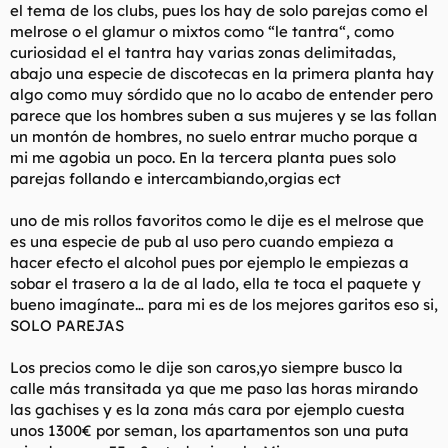
el tema de los clubs, pues los hay de solo parejas como el
localización para buscar alojamiento?
melrose o el glamur o mixtos como “le tantra“, como
¿Se supera en mucho la media de la mejor edad de la mujer
curiosidad el el tantra hay varias zonas delimitadas,
(+40), o se ven también bastantes treintañeras? ¿Qué nos
abajo una especie de discotecas en la primera planta hay
puedes decir del atractivo de las guarras que pululan por allí,
algo como muy sórdido que no lo acabo de entender pero
gran mayoría son orcos de Moria o cómo ves el nivel? A ver si
parece que los hombres suben a sus mujeres y se las follan
va a ser aquello más parecido a Mordor que la mierda del
un montón de hombres, no suelo entrar mucho porque a
Facebook parejas.
mi me agobia un poco. En la tercera planta pues solo
parejas follando e intercambiando,orgias ect
uno de mis rollos favoritos como le dije es el melrose que
es una especie de pub al uso pero cuando empieza a
hacer efecto el alcohol pues por ejemplo le empiezas a
sobar el trasero a la de al lado, ella te toca el paquete y
bueno imagínate… para mi es de los mejores garitos eso si,
SOLO PAREJAS
Los precios como le dije son caros,yo siempre busco la
calle más transitada ya que me paso las horas mirando
las gachises y es la zona más cara por ejemplo cuesta
unos 1300€ por seman, los apartamentos son una puta