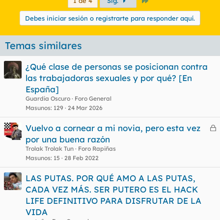
Último
1 de 4
Sig.
Debes iniciar sesión o registrarte para responder aquí.
Temas similares
¿Qué clase de personas se posicionan contra
las trabajadoras sexuales y por qué? [En
España]
Guardia Oscuro
Foro General
Masunos
129
24 Mar 2026
Vuelvo a cornear a mi novia, pero esta vez
e
por una buena razón
r
Trolak Trolak Tun
Foro Rapiñas
r
Masunos
15
28 Feb 2022
LAS PUTAS. POR QUÉ AMO A LAS PUTAS,
CADA VEZ MÁS. SER PUTERO ES EL HACK
o
LIFE DEFINITIVO PARA DISFRUTAR DE LA
VIDA