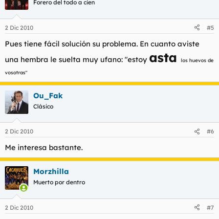
Forero del todo a cien
2 Dic 2010
#5
Pues tiene fácil solución su problema. En cuanto aviste
asta
una hembra le suelta muy ufano: "estoy
los huevos de
vosotras"
Ou_Fak
Clásico
2 Dic 2010
#6
Me interesa bastante.
Morzhilla
Muerto por dentro
2 Dic 2010
#7