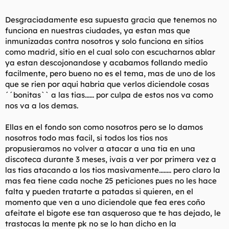
Desgraciadamente esa supuesta gracia que tenemos no
funciona en nuestras ciudades, ya estan mas que
inmunizadas contra nosotros y solo funciona en sitios
como madrid, sitio en el cual solo con escucharnos ablar
ya estan descojonandose y acabamos follando medio
facilmente, pero bueno no es el tema, mas de uno de los
que se rien por aqui habria que verlos diciendole cosas
´´bonitas`` a las tias...... por culpa de estos nos va como
nos va a los demas.
Ellas en el fondo son como nosotros pero se lo damos
nosotros todo mas facil, si todos los tios nos
propusieramos no volver a atacar a una tia en una
discoteca durante 3 meses, ivais a ver por primera vez a
las tias atacando a los tios masivamente........ pero claro la
mas fea tiene cada noche 25 peticiones pues no les hace
falta y pueden tratarte a patadas si quieren, en el
momento que ven a uno diciendole que fea eres coño
afeitate el bigote ese tan asqueroso que te has dejado, le
trastocas la mente pk no se lo han dicho en la