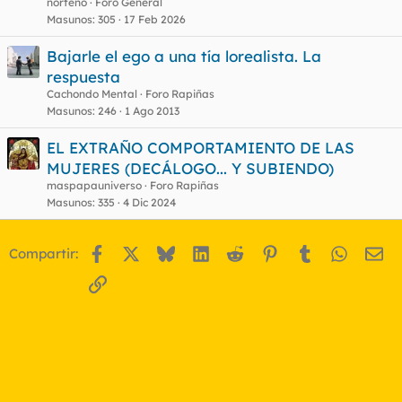
norteño
Foro General
Masunos
305
17 Feb 2026
Bajarle el ego a una tía lorealista. La
respuesta
Cachondo Mental
Foro Rapiñas
Masunos
246
1 Ago 2013
EL EXTRAÑO COMPORTAMIENTO DE LAS
MUJERES (DECÁLOGO... Y SUBIENDO)
maspapauniverso
Foro Rapiñas
Masunos
335
4 Dic 2024
Facebook
X
Bluesky
LinkedIn
Reddit
Pinterest
Tumblr
WhatsA
Em
Compartir:
Enlace