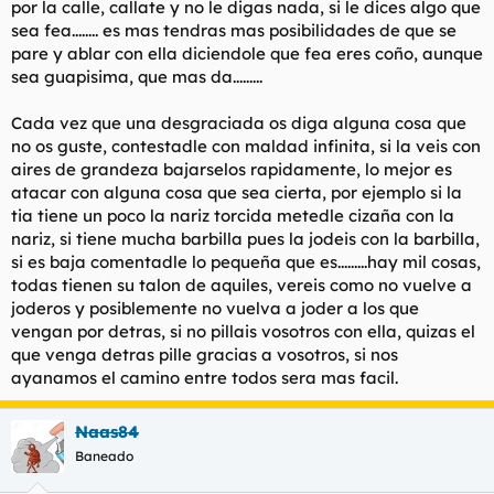
por la calle, callate y no le digas nada, si le dices algo que
sea fea........ es mas tendras mas posibilidades de que se
pare y ablar con ella diciendole que fea eres coño, aunque
sea guapisima, que mas da.........
Cada vez que una desgraciada os diga alguna cosa que
no os guste, contestadle con maldad infinita, si la veis con
aires de grandeza bajarselos rapidamente, lo mejor es
atacar con alguna cosa que sea cierta, por ejemplo si la
tia tiene un poco la nariz torcida metedle cizaña con la
nariz, si tiene mucha barbilla pues la jodeis con la barbilla,
si es baja comentadle lo pequeña que es.........hay mil cosas,
todas tienen su talon de aquiles, vereis como no vuelve a
joderos y posiblemente no vuelva a joder a los que
vengan por detras, si no pillais vosotros con ella, quizas el
que venga detras pille gracias a vosotros, si nos
ayanamos el camino entre todos sera mas facil.
Naas84
Baneado