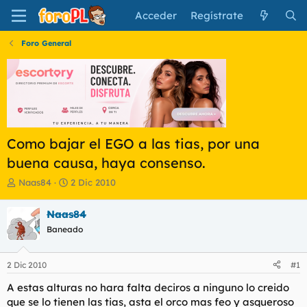
Acceder
Regístrate
Foro General
Como bajar el EGO a las tias, por una
buena causa, haya consenso.
I
F
Naas84
2 Dic 2010
n
e
i
c
Naas84
c
h
Baneado
i
a
a
d
d
e
2 Dic 2010
#1
o
i
r
n
A estas alturas no hara falta deciros a ninguno lo creido
d
i
que se lo tienen las tias, asta el orco mas feo y asqueroso
e
c