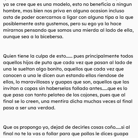
ya se cree que es una modelo, esto no beneficia a ningun
l
i
hombre, mas bien nos priva en alguna ocasion incluso
t
o
e
asta de poder acercarnos a ligar con alguna tipa a la que
m
posiblemente asta gustemos, pero su ego ya la hace
a
mirarnos pensando que somos una mierda al lado de ella,
aunque sea a la bicebersa.
Quien tiene la culpa de esto....... pues principalmente todos
aquellos hijos de puta que cada vez que pasan al lado de
una le sueltan algo bonito, aquellos que cada vez que
conocen a una le dicen aun estando ellas riendose de
ellos, lo maravillosas y guapas que son, aquellos que las
invitan a copas sin haberselas follado antes......que es lo
que pasa con tanto peloteo de los cojones, pues que al
final se lo creen, una mentira dicha muchas veces al final
pasa a ser una verdad.
Que os propongo yo, dejad de decirles cosas coño......si al
final no te la vas a follar para que pollas le dices guapa