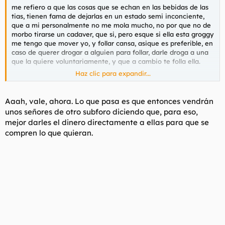
me refiero a que las cosas que se echan en las bebidas de las
tias, tienen fama de dejarlas en un estado semi inconciente,
que a mi personalmente no me mola mucho, no por que no de
morbo tirarse un cadaver, que si, pero esque si ella esta groggy
me tengo que mover yo, y follar cansa, asique es preferible, en
caso de querer drogar a alguien para follar, darle droga a una
que la quiere voluntariamente, y que a cambio te folla ella.
Haz clic para expandir...
Vamos, esa es mi reflexion particular, nunca he tenido
problemas en ese aspecto, ni liston tampoco, todo hay que
decirlo.
Aaah, vale, ahora. Lo que pasa es que entonces vendrán
unos señores de otro subforo diciendo que, para eso,
mejor darles el dinero directamente a ellas para que se
compren lo que quieran.