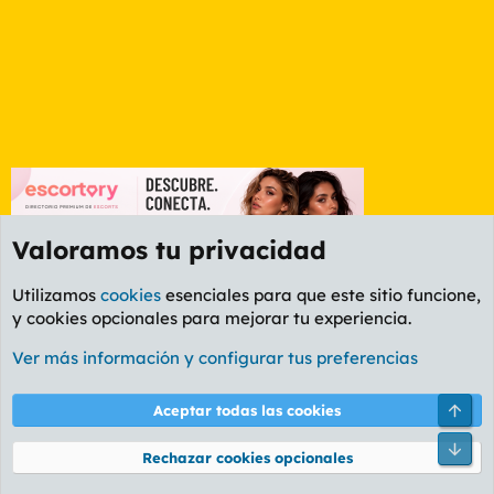
Valoramos tu privacidad
Utilizamos
cookies
esenciales para que este sitio funcione,
y cookies opcionales para mejorar tu experiencia.
Foro General
Ver más información y configurar tus preferencias
Cookies
PL OLDSTYLE AMARILLO
Cambiar fuente
Español (ES)
Arri
Aceptar todas las cookies
Contáctanos
Términos y reglas
Política de privacidad
Ayuda
R
Pie
S
Rechazar cookies opcionales
S
®
Community platform by XenForo
© 2010-2026 XenForo Ltd.