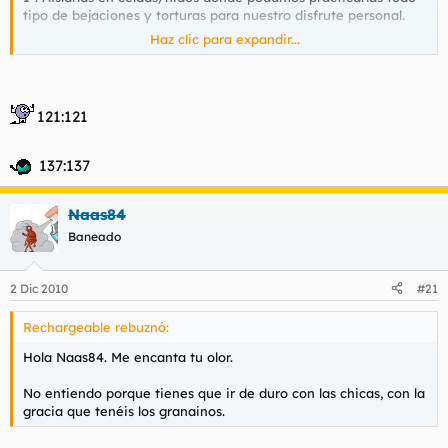
tipo de bejaciones y torturas para nuestro disfrute personal.
Haz clic para expandir...
2º: Las más cualificadas para tener progenie seran recluidas en
centros especiales (tipo guarderia de los horrores "amsteten
style" ) con el proposito de asegurar nuevas generaciones de la
raza humana.
121:121
3º: Al más mínimo levantamiento o movimiento revolucionario
se pedirá ayuda a imanes destacados dentro del islamismo
137:137
más arcaico para someter dichas revueltas ( lapidaciones,
horca, etc.. )
Naas84
4º: Todo aquel progre que ose defender el inexistente derecho
Baneado
a la libertad de la mujer será ajusticiado en un fusilamiento
popular o mediante torturas de la inquisición televisadas en
telecinco.
2 Dic 2010
#21
De nada.
Rechargeable rebuznó:
Hola Naas84. Me encanta tu olor.
No entiendo porque tienes que ir de duro con las chicas, con la
gracia que tenéis los granainos.