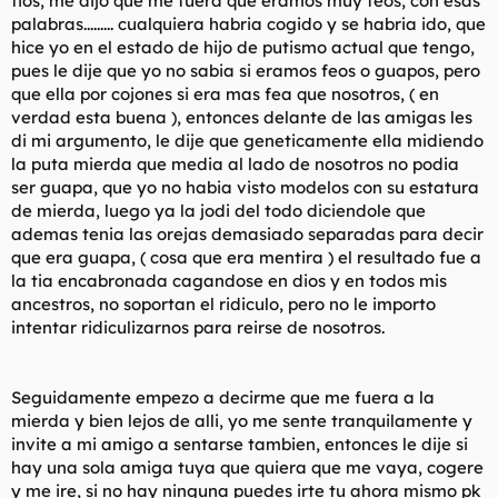
tios, me dijo que me fuera que eramos muy feos, con esas
palabras......... cualquiera habria cogido y se habria ido, que
hice yo en el estado de hijo de putismo actual que tengo,
pues le dije que yo no sabia si eramos feos o guapos, pero
que ella por cojones si era mas fea que nosotros, ( en
verdad esta buena ), entonces delante de las amigas les
di mi argumento, le dije que geneticamente ella midiendo
la puta mierda que media al lado de nosotros no podia
ser guapa, que yo no habia visto modelos con su estatura
de mierda, luego ya la jodi del todo diciendole que
ademas tenia las orejas demasiado separadas para decir
que era guapa, ( cosa que era mentira ) el resultado fue a
la tia encabronada cagandose en dios y en todos mis
ancestros, no soportan el ridiculo, pero no le importo
intentar ridiculizarnos para reirse de nosotros.
Seguidamente empezo a decirme que me fuera a la
mierda y bien lejos de alli, yo me sente tranquilamente y
invite a mi amigo a sentarse tambien, entonces le dije si
hay una sola amiga tuya que quiera que me vaya, cogere
y me ire, si no hay ninguna puedes irte tu ahora mismo pk