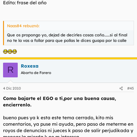
Edito: frase del año
Naas84 rebuznó:
Que os propongo yo, dejad de decirles cosas coño......si al final
no te la vas a follar para que pollas le dices guapa por la calle
Roxexa
R
Aborto de Forero
4 Dic 2010
#45
Como bajarte el EGO a ti,por una buena causa,
encierrenlo.
bueno pues ya k esta este tema cerrado, kito mis
comentarios, ya puse mi ayuda, pero paso de meterme en
royos de denuncias ni jueces k paso de salir perjudikada y
menear la mierda k no m interesa.