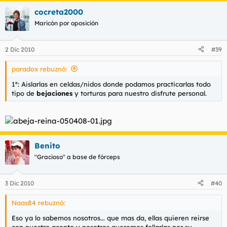
cocreta2000
Maricón por oposición
2 Dic 2010
#39
paradox rebuznó:
1º: Aislarlas en celdas/nidos donde podamos practicarlas todo
tipo de
bejaciones
y torturas para nuestro disfrute personal.
Benito
"Gracioso" a base de fórceps
3 Dic 2010
#40
Naas84 rebuznó:
Eso ya lo sabemos nosotros... que mas da, ellas quieren reirse
con nuestro acento y nosotros queremos follarlas por su