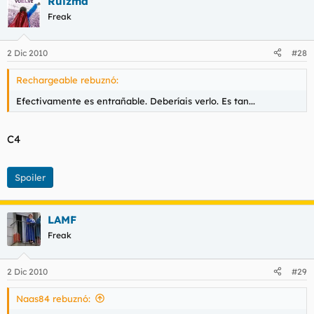
Ruizma
Freak
2 Dic 2010
#28
Rechargeable rebuznó:
Efectivamente es entrañable. Deberíais verlo. Es tan...
C4
Spoiler
LAMF
Freak
2 Dic 2010
#29
Naas84 rebuznó: