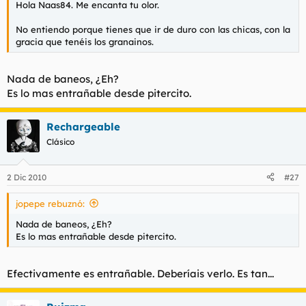
Hola Naas84. Me encanta tu olor.
l
i
t
o
No entiendo porque tienes que ir de duro con las chicas, con la
e
gracia que tenéis los granainos.
m
a
Nada de baneos, ¿Eh?
Es lo mas entrañable desde pitercito.
Rechargeable
Clásico
2 Dic 2010
#27
jopepe rebuznó:
Nada de baneos, ¿Eh?
Es lo mas entrañable desde pitercito.
Efectivamente es entrañable. Deberíais verlo. Es tan...