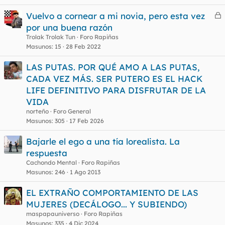
Vuelvo a cornear a mi novia, pero esta vez
e
por una buena razón
r
Trolak Trolak Tun
Foro Rapiñas
r
Masunos
15
28 Feb 2022
LAS PUTAS. POR QUÉ AMO A LAS PUTAS,
CADA VEZ MÁS. SER PUTERO ES EL HACK
o
LIFE DEFINITIVO PARA DISFRUTAR DE LA
VIDA
norteño
Foro General
Masunos
305
17 Feb 2026
Bajarle el ego a una tía lorealista. La
respuesta
Cachondo Mental
Foro Rapiñas
Masunos
246
1 Ago 2013
EL EXTRAÑO COMPORTAMIENTO DE LAS
MUJERES (DECÁLOGO... Y SUBIENDO)
maspapauniverso
Foro Rapiñas
Masunos
335
4 Dic 2024