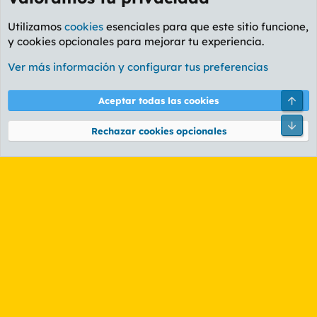
Utilizamos
cookies
esenciales para que este sitio funcione,
y cookies opcionales para mejorar tu experiencia.
Foro General
Ver más información y configurar tus preferencias
Cookies
PL OLDSTYLE AMARILLO
Cambiar fuente
Español (ES)
Arri
Aceptar todas las cookies
Contáctanos
Términos y reglas
Política de privacidad
Ayuda
R
Pie
S
Rechazar cookies opcionales
S
®
Community platform by XenForo
© 2010-2026 XenForo Ltd.