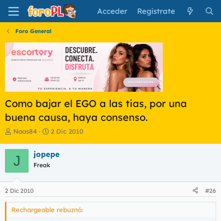
Acceder
Regístrate
Foro General
Como bajar el EGO a las tias, por una
buena causa, haya consenso.
I
F
Naas84
2 Dic 2010
n
e
i
c
jopepe
J
c
h
Freak
i
a
a
d
d
e
2 Dic 2010
#26
o
i
r
n
Rechargeable rebuznó:
d
i
e
c