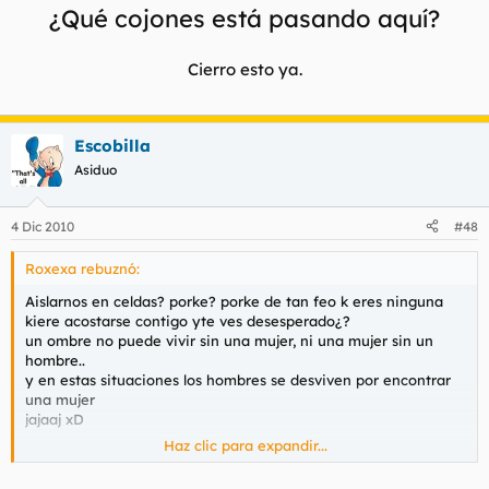
¿Qué cojones está pasando aquí?
Cierro esto ya.
Escobilla
Asiduo
4 Dic 2010
#48
Roxexa rebuznó:
Aislarnos en celdas? porke? porke de tan feo k eres ninguna
kiere acostarse contigo yte ves desesperado¿?
un ombre no puede vivir sin una mujer, ni una mujer sin un
hombre..
y en estas situaciones los hombres se desviven por encontrar
una mujer
jajaaj xD
Haz clic para expandir...
mira no te voy a decir kien soy pero si soy una xika del msn k
kedo contigo ace un tiempo, me estuviste pidiendo porfabor