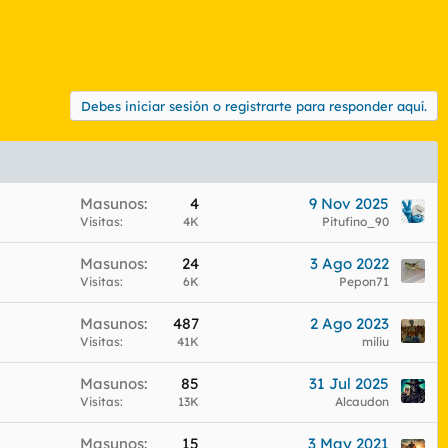
Debes iniciar sesión o registrarte para responder aquí.
Masunos
4
9 Nov 2025
Visitas
4K
Pitufino_90
Masunos
24
3 Ago 2022
Visitas
6K
Pepon71
Masunos
487
2 Ago 2023
Visitas
41K
miliu
Masunos
85
31 Jul 2025
Visitas
13K
Alcaudon
Masunos
15
3 May 2021