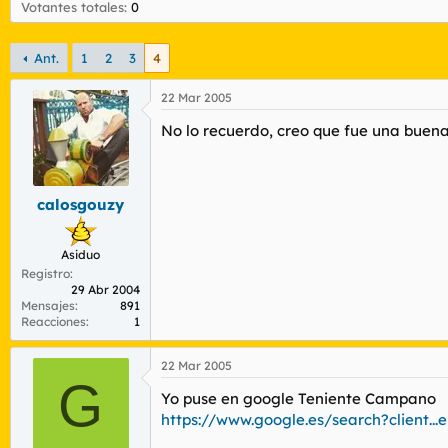
Votantes totales
r
n
0
d
i
e
c
Ant.
1
2
3
4
l
i
t
o
e
22 Mar 2005
m
No lo recuerdo, creo que fue una buen
a
calosgouzy
Asiduo
Registro
29 Abr 2004
Mensajes
891
Reacciones
1
22 Mar 2005
G
Yo puse en google Teniente Campano
https://www.google.es/search?clien