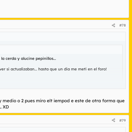
#78
a cerda y alucine pepinillos...
 si actualizaban... hasta que un dia me meti en el foro!
 y medio o 2 pues miro elt iempod e este de otra forma que
.. XD
ce 1 año escaso...
#79