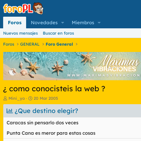
Foros
Novedades
Miembros
Nuevos mensajes
Buscar en foros
Foros
GENERAL
Foro General
¿ como conocisteis la web ?
I
F
Mini_yo
20 Mar 2005
n
e
i
¿Que destino elegir?
c
c
h
i
a
Caracas sin pensarlo dos veces
a
d
d
e
Punta Cana es meror para estas cosas
o
i