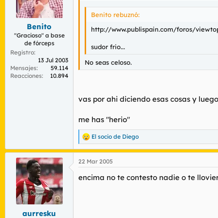
Benito rebuznó:
Benito
http://www.publispain.com/foros/viewto
"Gracioso" a base
de fórceps
sudor frio...
Registro
13 Jul 2003
No seas celoso.
Mensajes
59.114
Reacciones
10.894
vas por ahi diciendo esas cosas y luego 
me has "herio"
El socio de Diego
R
e
a
22 Mar 2005
c
c
encima no te contesto nadie o te llovie
i
o
n
e
s
aurresku
: