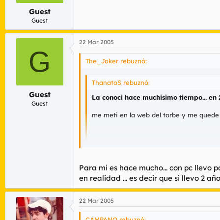
Guest
Guest
22 Mar 2005
G
The_Joker rebuznó:
ThanatoS rebuznó:
Guest
La conoci hace muchisimo tiempo... en
Guest
me meti en la web del torbe y me quede p
Para mi es hace mucho... con pc llevo 
en realidad ... es decir que si llevo 2 
Bfff aun en esa epoca los disquetes ni se 
22 Mar 2005
CAMPANO rebuznó: