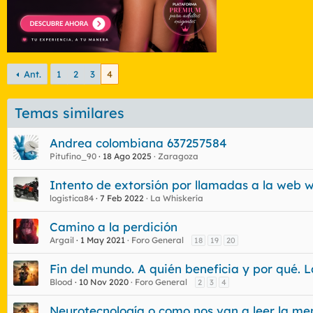
Ant.
1
2
3
4
Temas similares
Andrea colombiana 637257584
Pitufino_90
18 Ago 2025
Zaragoza
Intento de extorsión por llamadas a la web
logistica84
7 Feb 2022
La Whiskería
Camino a la perdición
Argail
1 May 2021
Foro General
18
19
20
Fin del mundo. A quién beneficia y por qué. 
Blood
10 Nov 2020
Foro General
2
3
4
Neurotecnología o como nos van a leer la m