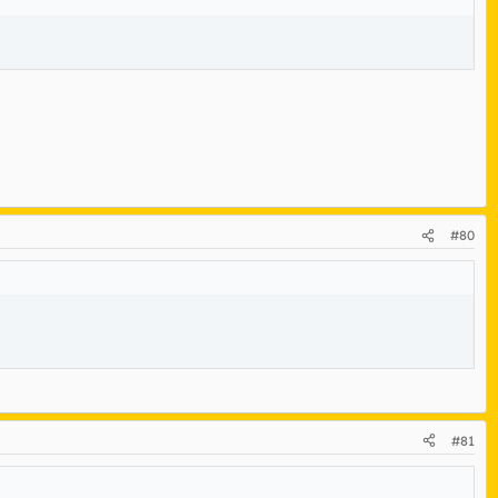
#80
#81