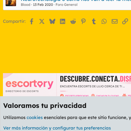
Blood
13 Feb 2020
Foro General
Facebook
X
Bluesky
LinkedIn
Reddit
Pinterest
Tumblr
WhatsApp
Email
E
Compartir:
Valoramos tu privacidad
Foros
GENERAL
Foro General
Utilizamos
cookies
esenciales para que este sitio funcione, 
Cookies
PL OLDSTYLE AMARILLO
Cambiar fuente
Ver más información y configurar tus preferencias