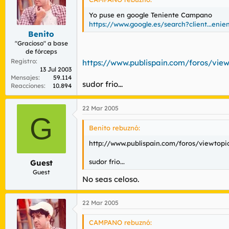
Yo puse en google Teniente Campano
https://www.google.es/search?client...
Benito
"Gracioso" a base
de fórceps
Registro
https://www.publispain.com/foros/view
13 Jul 2003
Mensajes
59.114
sudor frio...
Reacciones
10.894
22 Mar 2005
G
Benito rebuznó:
http://www.publispain.com/foros/viewtopi
sudor frio...
Guest
Guest
No seas celoso.
22 Mar 2005
CAMPANO rebuznó: