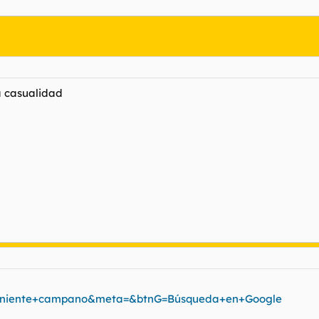
a casualidad
t...eniente+campano&meta=&btnG=Búsqueda+en+Google