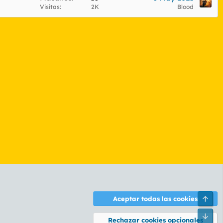
Visitas
2K
Blood
Arri
Aceptar todas las cookies
ontáctanos
Términos y reglas
Política de privacidad
Ayuda
R
Pie
S
Rechazar cookies opcionales