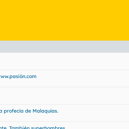
 www.pasión.com
La profecía de Malaquías.
ente. También superhombres.