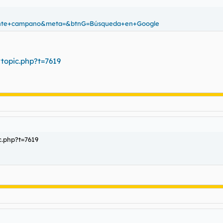
eniente+campano&meta=&btnG=Búsqueda+en+Google
topic.php?t=7619
c.php?t=7619