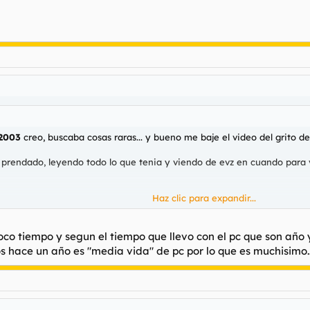
 2003
creo, buscaba cosas raras... y bueno me baje el video del grito de l
rendado, leyendo todo lo que tenia y viendo de evz en cuando para ver
Haz clic para expandir...
Haz clic para expandir...
poco tiempo y segun el tiempo que llevo con el pc que son año
años hace un año es "media vida" de pc por lo que es muchisimo.
habian inventado, abuelo cuenta mas historias de cuando eras joven ha