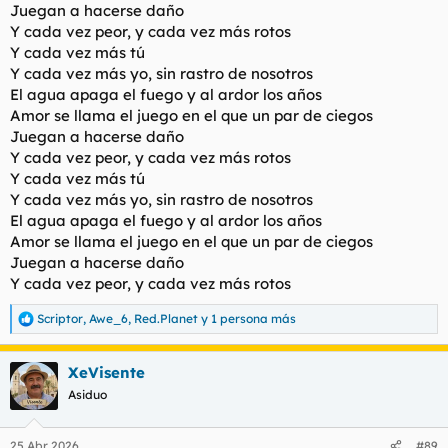
Juegan a hacerse daño
Y cada vez peor, y cada vez más rotos
Y cada vez más tú
Y cada vez más yo, sin rastro de nosotros
El agua apaga el fuego y al ardor los años
Amor se llama el juego en el que un par de ciegos
Juegan a hacerse daño
Y cada vez peor, y cada vez más rotos
Y cada vez más tú
Y cada vez más yo, sin rastro de nosotros
El agua apaga el fuego y al ardor los años
Amor se llama el juego en el que un par de ciegos
Juegan a hacerse daño
Y cada vez peor, y cada vez más rotos
Scriptor
,
Awe_6
,
Red.Planet
y 1 persona más
R
e
a
XeVisente
c
c
Asiduo
i
o
n
25 Abr 2026
#89