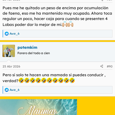
e
s
Pues me he quitado un peso de encima por acumulación
:
de faena, eso me ha mantenido muy ocupado. Ahora toca
regular un poco, hacer caja para cuando se presenten 4
Lobas poder dar lo mejor de mi.
Awe_6
R
e
a
potemkim
c
c
Forero del todo a cien
i
o
n
25 Abr 2026
#90
e
s
Pero si solo te hacen una mamada si puedes conducir ,
:
verdad?
Awe_6
R
e
a
c
c
i