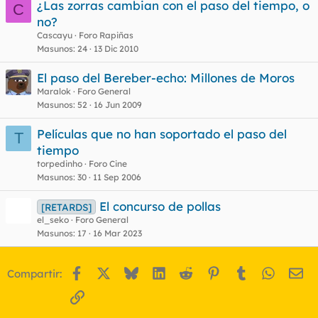
¿Las zorras cambian con el paso del tiempo, o
C
no?
Cascayu
Foro Rapiñas
Masunos
24
13 Dic 2010
El paso del Bereber-echo: Millones de Moros
Maralok
Foro General
Masunos
52
16 Jun 2009
Películas que no han soportado el paso del
T
tiempo
torpedinho
Foro Cine
Masunos
30
11 Sep 2006
El concurso de pollas
[RETARDS]
el_seko
Foro General
Masunos
17
16 Mar 2023
Facebook
X
Bluesky
LinkedIn
Reddit
Pinterest
Tumblr
WhatsA
Em
Compartir:
Enlace