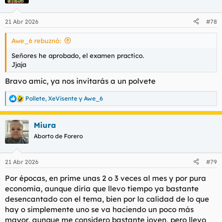
i
o
n
21 Abr 2026
#78
e
s
Awe_6 rebuznó:
:
Señores he aprobado, el examen practico.
Jjaja
Bravo amic, ya nos invitarás a un polvete
Pollete
,
XeVisente
y
Awe_6
R
e
a
Miura
c
c
Aborto de Forero
i
o
n
21 Abr 2026
#79
e
s
Por épocas, en prime unas 2 o 3 veces al mes y por pura
:
economía, aunque diría que llevo tiempo ya bastante
desencantado con el tema, bien por la calidad de lo que
hay o simplemente uno se va haciendo un poco más
mayor, aunque me considero bastante joven, pero llevo