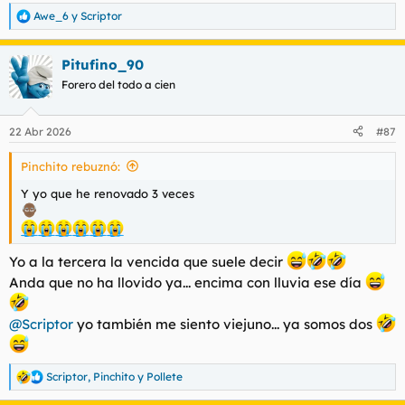
Awe_6
y
Scriptor
R
e
a
Pitufino_90
c
c
Forero del todo a cien
i
o
n
22 Abr 2026
#87
e
s
Pinchito rebuznó:
:
Y yo que he renovado 3 veces
Yo a la tercera la vencida que suele decir
Anda que no ha llovido ya... encima con lluvia ese día
@Scriptor
yo también me siento viejuno... ya somos dos
Scriptor
,
Pinchito
y
Pollete
R
e