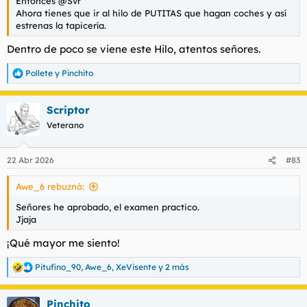
Entonces @Svr
Ahora tienes que ir al hilo de PUTITAS que hagan coches y así
estrenas la tapicería.
Dentro de poco se viene este Hilo, atentos señores.
Pollete
y
Pinchito
R
e
a
Scriptor
c
c
Veterano
i
o
n
22 Abr 2026
#83
e
s
Awe_6 rebuznó:
:
Señores he aprobado, el examen practico.
Jjaja
¡Qué mayor me siento!
Pitufino_90
,
Awe_6
,
XeVisente
y 2 más
R
e
a
Pinchito
c