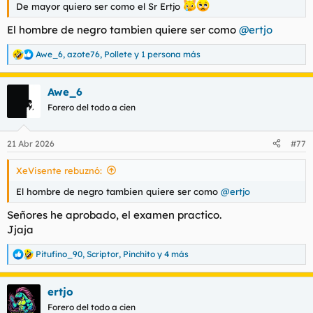
De mayor quiero ser como el Sr Ertjo
l
i
t
o
El hombre de negro tambien quiere ser como
@ertjo
e
m
Awe_6
,
azote76
,
Pollete
y 1 persona más
R
a
e
a
Awe_6
c
c
Forero del todo a cien
i
o
n
21 Abr 2026
#77
e
s
XeVisente rebuznó:
:
El hombre de negro tambien quiere ser como
@ertjo
Señores he aprobado, el examen practico.
Jjaja
Pitufino_90
,
Scriptor
,
Pinchito
y 4 más
R
e
a
ertjo
c
c
Forero del todo a cien