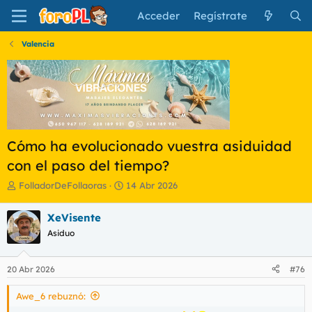
Acceder
Regístrate
Valencia
Cómo ha evolucionado vuestra asiduidad
con el paso del tiempo?
I
F
FolladorDeFollaoras
14 Abr 2026
n
e
i
c
XeVisente
c
h
Asiduo
i
a
a
d
d
e
20 Abr 2026
#76
o
i
r
n
Awe_6 rebuznó:
d
i
e
c