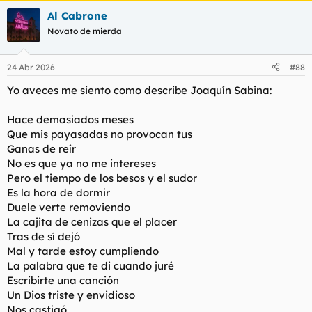
a
Al Cabrone
c
c
Novato de mierda
i
o
n
24 Abr 2026
#88
e
s
Yo aveces me siento como describe Joaquín Sabina:
:
Hace demasiados meses
Que mis payasadas no provocan tus
Ganas de reír
No es que ya no me intereses
Pero el tiempo de los besos y el sudor
Es la hora de dormir
Duele verte removiendo
La cajita de cenizas que el placer
Tras de sí dejó
Mal y tarde estoy cumpliendo
La palabra que te di cuando juré
Escribirte una canción
Un Dios triste y envidioso
Nos castigó