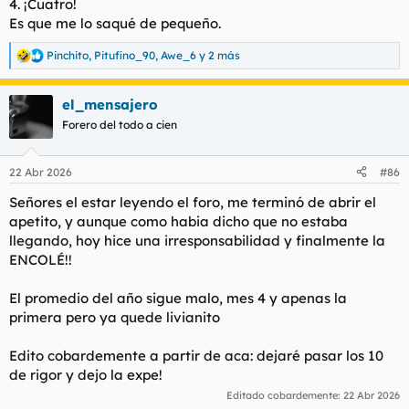
4. ¡Cuatro!
Es que me lo saqué de pequeño.
Pinchito
,
Pitufino_90
,
Awe_6
y 2 más
R
e
a
el_mensajero
c
c
Forero del todo a cien
i
o
n
22 Abr 2026
#86
e
s
Señores el estar leyendo el foro, me terminó de abrir el
:
apetito, y aunque como habia dicho que no estaba
llegando, hoy hice una irresponsabilidad y finalmente la
ENCOLÉ!!
El promedio del año sigue malo, mes 4 y apenas la
primera pero ya quede livianito
Edito cobardemente a partir de aca: dejaré pasar los 10
de rigor y dejo la expe!
Editado cobardemente:
22 Abr 2026