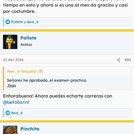
tiempo en esto y ahora si es una al mes da gracias y casi
por costumbre.
Pollete
y
Awe_6
R
e
a
Pollete
c
c
Asiduo
i
o
n
22 Abr 2026
#80
e
s
Awe_6 rebuznó:
:
Señores he aprobado, el examen practico.
Jjaja
Enhorabuena! Ahora puedes echarte carreras con
@befollarin
!
Awe_6
R
e
a
Pinchito
c
c