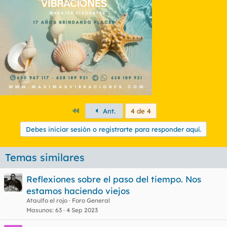
o
n
e
s
:
Primero
Ant.
4 de 4
Debes iniciar sesión o registrarte para responder aquí.
Temas similares
Reflexiones sobre el paso del tiempo. Nos
estamos haciendo viejos
Ataulfo el rojo
Foro General
Masunos
63
4 Sep 2023