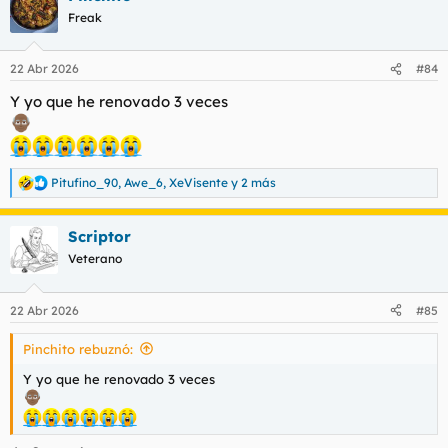
c
Freak
i
o
n
22 Abr 2026
#84
e
s
Y yo que he renovado 3 veces
:
Pitufino_90
,
Awe_6
,
XeVisente
y 2 más
R
e
a
Scriptor
c
c
Veterano
i
o
n
22 Abr 2026
#85
e
s
Pinchito rebuznó:
:
Y yo que he renovado 3 veces