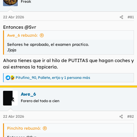
Freak
i
o
n
22 Abr 2026
#81
e
s
Entonces @Svr
:
Awe_6 rebuznó:
Señores he aprobado, el examen practico.
Jjaja
Ahora tienes que ir al hilo de PUTITAS que hagan coches y
así estrenas la tapicería.
Pitufino_90
,
Pollete
,
ertjo
y 1 persona más
R
e
a
Awe_6
c
c
Forero del todo a cien
i
o
n
22 Abr 2026
#82
e
s
Pinchito rebuznó:
: