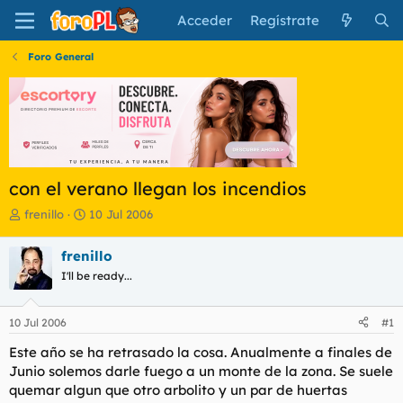
Acceder
Regístrate
Foro General
con el verano llegan los incendios
I
F
frenillo
10 Jul 2006
n
e
i
c
frenillo
c
h
I'll be ready...
i
a
a
d
d
e
10 Jul 2006
#1
o
i
r
n
Este año se ha retrasado la cosa. Anualmente a finales de
d
i
Junio solemos darle fuego a un monte de la zona. Se suele
e
c
quemar algun que otro arbolito y un par de huertas
l
i