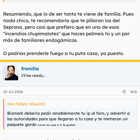
Ahora ya estamos hablando de cosas mas serias que parejas
mariconas, que mi polla, que el robo de una ps2, que el
parachoques de mi coche.... por tanto no, no veras esas fotos.
Resumiendo, que lo de ser tonto te viene de familia. Pues
La unica forma que tendras de ver el espectaculo es viniendo
nada chico, te recomendaría que te pillaran los del
a Bilbao.
Seprona, pero casi que prefiero que en uno de esos
"incendios chupimalotes" que haces palmeis tú y un par
más de familiares endogámicos.
Pero ya digo que esta tradicion comenzo hace mas de 30 años
y entonces era la cuadrilla de mi viejo los que daban fuego al
monte. Desde hace 5 años somos nosotros los que nos
O podrías prenderle fuego a tu puta casa, ya puesto.
encargamos de la quema y el hecho de que de los 40 que
somos ninguno tenga ni haya tenido novia en la vida, hace
frenillo
que sea muy poco probable que en un futuro medianamente
cercano nuestra descendencia reconocida siga con la
I'll be ready...
tradicion. Es probable que esta sea una de las ultimas veces
que arda el monte, por cierto parte del monte es mio
10 Jul 2006
#18
neo-tokyo rebuznó:
Bismark deberia pedir amablemente tu ip al foro, y advertir a
las autoridades para que llegaran a tu casa y te metieran un
paquete gordo
como los que a ti te gustan