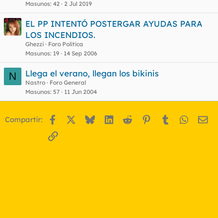
Masunos
42
2 Jul 2019
EL PP INTENTÓ POSTERGAR AYUDAS PARA
LOS INCENDIOS.
Ghezzi
Foro Política
Masunos
19
14 Sep 2006
Llega el verano, llegan los bikinis
N
Nastro
Foro General
Masunos
57
11 Jun 2004
Facebook
X
Bluesky
LinkedIn
Reddit
Pinterest
Tumblr
WhatsA
Em
Compartir:
Enlace