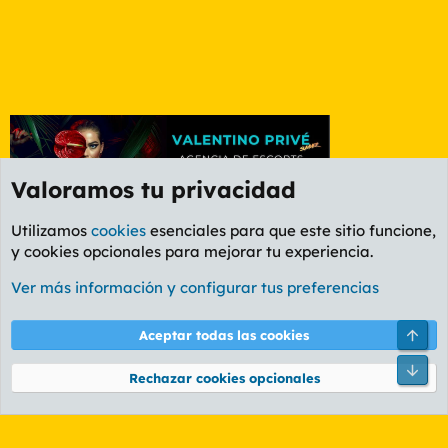
Valoramos tu privacidad
Utilizamos
cookies
esenciales para que este sitio funcione,
y cookies opcionales para mejorar tu experiencia.
Foro General
Ver más información y configurar tus preferencias
Cookies
PL OLDSTYLE AMARILLO
Cambiar fuente
Español (ES)
Arri
Aceptar todas las cookies
Contáctanos
Términos y reglas
Política de privacidad
Ayuda
R
Pie
S
Rechazar cookies opcionales
S
®
Community platform by XenForo
© 2010-2026 XenForo Ltd.