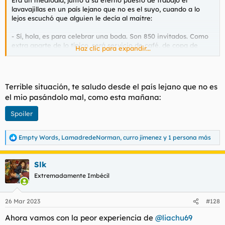
Era un mediodía, junto a su eterno puesto de trabajo el
lavavajillas en un país lejano que no es el suyo, cuando a lo
lejos escuchó que alguien le decía al maitre:
- Sí, hola, es para celebrar una boda. Son 850 invitados. Como
extra aparte de lo típico, será servicio de café, de copa de
Haz clic para expandir...
cava, de copa de brandy y de chupito de hierbas. Gracias.
Terrible situación, te saludo desde el país lejano que no es
el mio pasándolo mal, como esta mañana:
Spoiler
Empty Words
,
LamadredeNorman
,
curro jimenez
y 1 persona más
R
e
a
Slk
c
c
Extremadamente Imbécil
i
o
n
26 Mar 2023
#128
e
s
Ahora vamos con la peor experiencia de
@liachu69
: