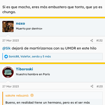
Si es que macho, eres más embustero que tonto, que ya es
chungo.
naxo
Muerto por dentro+
27 Mar 2023
#132
@Slk
dejará de martirizarnos con su UMOR en este hilo
Sonic88
,
Valefor
,
serdo
y 5 más
R
e
a
Tiboroski
c
c
Nuestro hombre en París
i
o
n
27 Mar 2023
#133
e
s
sakote rebuznó:
:
Bueno, en realidad tiene un hermano, pero es el ser más