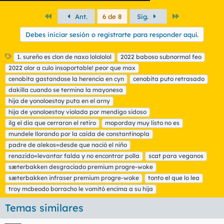
Primero
Último
Ant.
6 de 8
Sig.
Debes iniciar sesión o registrarte para responder aquí.
E
1. sureño es clon de naxo lolololol
2022 baboso subnormal feo
t
2022 olor a culo insoportable! peor que max
i
cenobita gastandose la herencia en cyn
cenobita puto retrasado
q
dakilla cuando se termina la mayonesa
u
hija de yonoloestoy puta en el arny
e
t
hija de yonoloestoy violada por mendigo sidoso
a
ilg el dia que cerraron el retiro
moporday muy listo no es
s
mundele llorando por la caída de constantinopla
padre de alekos=desde que nació el niño
renazido=levantar falda y no encontrar polla
scat para veganos
sæterbakken desgraciado premium progre-woke
sæterbakken infraser premium progre-woke
tonto el que lo lea
troy mcbeodo borracho le vomitó encima a su hija
Temas similares