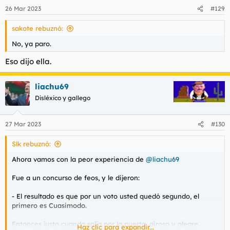
26 Mar 2023
#129
sakote rebuznó:
No, ya paro.
Eso dijo ella.
liachu69
Disléxico y gallego
27 Mar 2023
#130
Slk rebuznó:
Ahora vamos con la peor experiencia de
@liachu69
Fue a un concurso de feos, y le dijeron:
- El resultado es que por un voto usted quedó segundo, el
primero es Cuasimodo.
Entonces justo cuando salía por la puerta, airoso y alegre,
Haz clic para expandir...