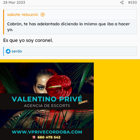
28 Mar 2023
#150
sakote rebuznó:
Cabrón, te has adelantado diciendo lo mismo que iba a hacer
yo.
Es que yo soy coronel.
serdo
R
e
a
c
c
i
o
n
e
s
: