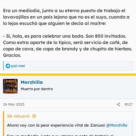
l
i
Era un mediodía, junto a su eterno puesto de trabajo el
t
o
e
lavavajillas en un país lejano que no es el suyo, cuando a
m
lo lejos escuchó que alguien le decía al maitre:
a
- Sí, hola, es para celebrar una boda. Son 850 invitados.
Como extra aparte de lo típico, será servicio de café, de
copa de cava, de copa de brandy y de chupito de hierbas.
Gracias.
pai-mei
R
e
a
Morzhilla
c
c
Muerto por dentro
i
o
n
26 Mar 2023
#127
e
s
Slk rebuznó:
:
Ahora voy con la peor experiencia vital de Zanussi
@Morzhilla