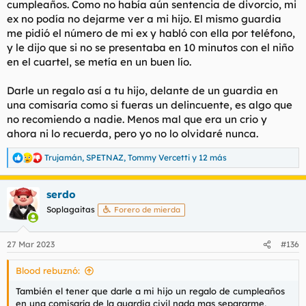
cumpleaños. Como no había aún sentencia de divorcio, mi
ex no podía no dejarme ver a mi hijo. El mismo guardia
me pidió el número de mi ex y habló con ella por teléfono,
y le dijo que si no se presentaba en 10 minutos con el niño
en el cuartel, se metía en un buen lío.
Darle un regalo así a tu hijo, delante de un guardia en
una comisaría como si fueras un delincuente, es algo que
no recomiendo a nadie. Menos mal que era un crio y
ahora ni lo recuerda, pero yo no lo olvidaré nunca.
Trujamán
,
SPETNAZ
,
Tommy Vercetti
y 12 más
R
e
a
serdo
c
c
Soplagaitas
Forero de mierda
i
o
n
27 Mar 2023
#136
e
s
Blood rebuznó:
:
También el tener que darle a mi hijo un regalo de cumpleaños
en una comisaría de la guardia civil nada mas separarme,