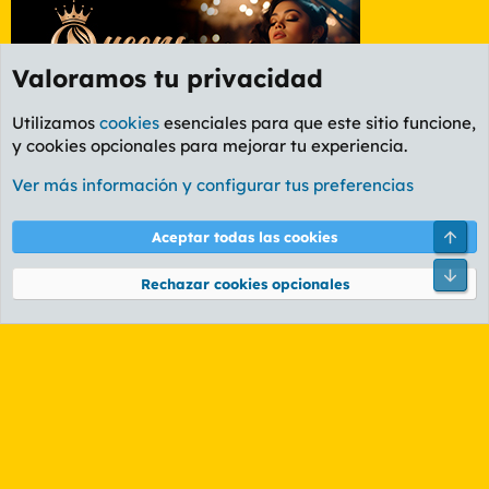
Valoramos tu privacidad
Utilizamos
cookies
esenciales para que este sitio funcione,
y cookies opcionales para mejorar tu experiencia.
Foro General
Ver más información y configurar tus preferencias
Cookies
PL OLDSTYLE AMARILLO
Cambiar fuente
Español (ES)
Arri
Aceptar todas las cookies
Contáctanos
Términos y reglas
Política de privacidad
Ayuda
R
Pie
S
Rechazar cookies opcionales
S
®
Community platform by XenForo
© 2010-2026 XenForo Ltd.