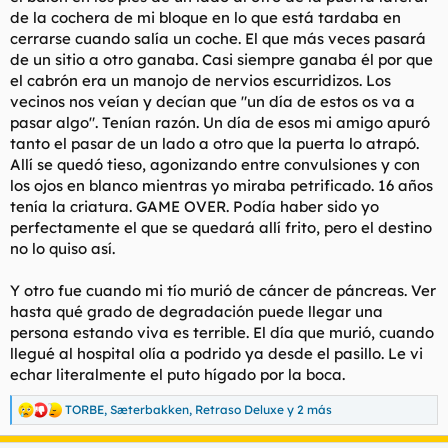
de la cochera de mi bloque en lo que está tardaba en
cerrarse cuando salía un coche. El que más veces pasará
de un sitio a otro ganaba. Casi siempre ganaba él por que
el cabrón era un manojo de nervios escurridizos. Los
vecinos nos veían y decían que "un día de estos os va a
pasar algo". Tenían razón. Un día de esos mi amigo apuró
tanto el pasar de un lado a otro que la puerta lo atrapó.
Allí se quedó tieso, agonizando entre convulsiones y con
los ojos en blanco mientras yo miraba petrificado. 16 años
tenía la criatura. GAME OVER. Podía haber sido yo
perfectamente el que se quedará allí frito, pero el destino
no lo quiso así.
Y otro fue cuando mi tío murió de cáncer de páncreas. Ver
hasta qué grado de degradación puede llegar una
persona estando viva es terrible. El día que murió, cuando
llegué al hospital olía a podrido ya desde el pasillo. Le vi
echar literalmente el puto hígado por la boca.
TORBE
,
Sæterbakken
,
Retraso Deluxe
y 2 más
R
e