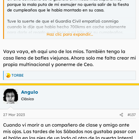
porque la mala puta de mi exmujer no quería salir de la fiesta
de cumpleaños que le había montado en su casa.
Tuve la suerte de que el Guardia Civil empatizó conmigo
cuando le dije que había hecho 700kms en coche solamente
para darle el regalo y un beso a mi hijo por su cumpleaños.
Haz clic para expandir...
Como no había aún sentencia de divorcio, mi ex no podía no
dejarme ver a mi hijo. El mismo guardia me pidió el número de
mi ex y habló con ella por teléfono, y le dijo que si no se
Vaya vaya, eh aquí uno de los míos. También tengo la
presentaba en 10 minutos con el niño en el cuartel, se metía en
casa llena de bafles viejunos. Ahora solo me falta crear mi
un buen lío.
propia multinacional y ponerme de Ceo.
Darle un regalo así a tu hijo, delante de un guardia en una
TORBE
comisaría como si fueras un delincuente, es algo que no
R
e
recomiendo a nadie. Menos mal que era un crio y ahora ni lo
a
recuerda, pero yo no lo olvidaré nunca.
Angulo
c
c
Clásico
i
o
n
27 Mar 2023
#137
e
s
Cuando vi morir a un compañero de clase y amigo ante
:
mis ojos. Las tardes de los Sábados nos gustaba pasar con
el balón en los pies de un lado al otro de la puerta lateral