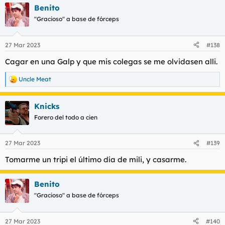
a
Benito
c
c
"Gracioso" a base de fórceps
i
o
n
27 Mar 2023
#138
e
s
Cagar en una Galp y que mis colegas se me olvidasen alli.
:
Uncle Meat
R
e
a
Knicks
c
c
Forero del todo a cien
i
o
n
27 Mar 2023
#139
e
s
Tomarme un tripi el último día de mili, y casarme.
:
Benito
"Gracioso" a base de fórceps
27 Mar 2023
#140