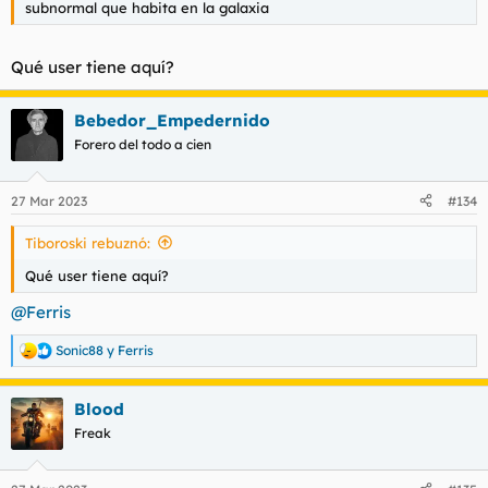
subnormal que habita en la galaxia
Qué user tiene aquí?
Bebedor_Empedernido
Forero del todo a cien
27 Mar 2023
#134
Tiboroski rebuznó:
Qué user tiene aquí?
@Ferris
Sonic88
y
Ferris
R
e
a
Blood
c
c
Freak
i
o
n