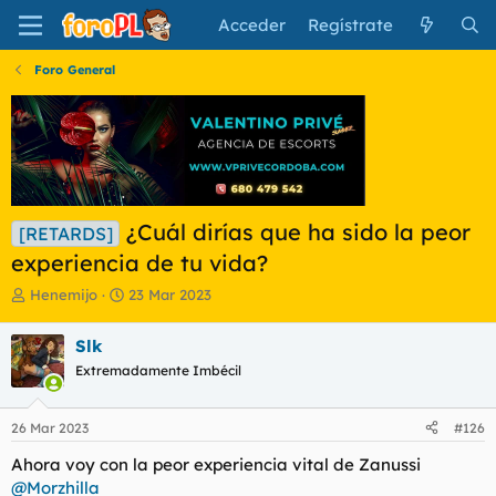
Acceder
Regístrate
Foro General
¿Cuál dirías que ha sido la peor
[RETARDS]
experiencia de tu vida?
I
F
Henemijo
23 Mar 2023
n
e
i
c
Slk
c
h
Extremadamente Imbécil
i
a
a
d
d
e
26 Mar 2023
#126
o
i
r
n
Ahora voy con la peor experiencia vital de Zanussi
d
i
@Morzhilla
e
c