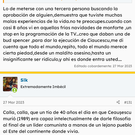
escuchó:
Lo de meterse con una tercera persona buscando la
- Oiga.
aprobación de alguien,demuestra que tuviste muchas
malas experiencias de la vida.no te preocupes.cuando con
- Sí.
casi 8 años vi en aquellas frías navidades de monforte ,un
stop en la programación de la TV...creo que daban una de
- Mire que me comunican que hubo un error ya que uno de los
bud spencer ,para dar la ejecución de Ciaucescu,me di
votantes padece Parkinson, quiso votarle a usted en vez de a
Cuasimodo y ya hemos corregido el resultado.
cuenta que todo el mundo,repito, todo el mundo merece
cierta piedad,desde un maldito asesino,hasta un
insignificante ser ridículo,y ahí es donde entra usted....
Editado cobardemente:
27 Mar 2023
Slk
Extremadamente Imbécil
27 Mar 2023
#131
Calla, calla, que un tio de 40 años el dia en que Ceaușescu
murió (1989) era capaz intelectualmente de darle filosofia
al final de un líder comunista a manos de un lejano pueblo
al Este del continente donde vivía.