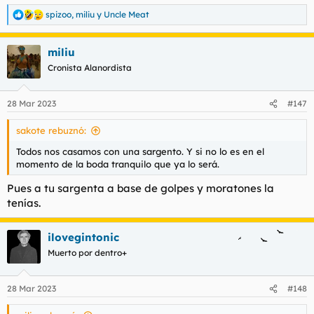
spizoo
,
miliu
y
Uncle Meat
R
e
a
miliu
c
c
Cronista Alanordista
i
o
n
28 Mar 2023
#147
e
s
sakote rebuznó:
:
Todos nos casamos con una sargento. Y si no lo es en el
momento de la boda tranquilo que ya lo será.
Pues a tu sargenta a base de golpes y moratones la
tenías.
ilovegintonic
Muerto por dentro+
28 Mar 2023
#148