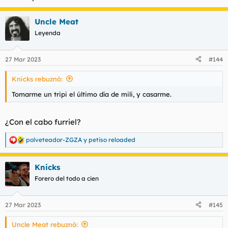
Uncle Meat
Leyenda
27 Mar 2023
#144
Knicks rebuznó:
Tomarme un tripi el último día de mili, y casarme.
¿Con el cabo furriel?
polveteador-ZGZA
y
petiso reloaded
R
e
a
Knicks
c
c
Forero del todo a cien
i
o
n
27 Mar 2023
#145
e
s
Uncle Meat rebuznó:
: