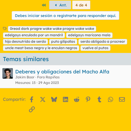
Primero
Ant.
4 de 4
Debes iniciar sesión o registrarte para responder aquí.
E
0read dark progre woke woke progre woke woke
t
edelgays enculado por un mandril
edelgays maricona mala
i
hijo desnutrido de serdo
puto gilipollas
serdo obligado a procrear
q
uncle meat besa negro y le enculan negros
vuelve al putas
u
e
Temas similares
t
a
s
Deberes y obligaciones del Macho Alfa
Jakim Boor
Foro Rapiñas
Masunos
15
29 Ago 2023
Facebook
X
Bluesky
LinkedIn
Reddit
Pinterest
Tumblr
WhatsA
Em
Compartir:
Enlace