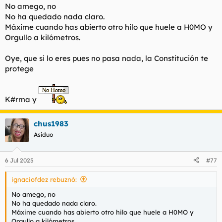
t
o
No amego, no
e
No ha quedado nada claro.
m
Máxime cuando has abierto otro hilo que huele a H0MO y
a
Orgullo a kilómetros.
Oye, que si lo eres pues no pasa nada, la Constitución te
protege
K#rma y
chus1983
Asiduo
6 Jul 2025
#77
ignaciofdez rebuznó:
No amego, no
No ha quedado nada claro.
Máxime cuando has abierto otro hilo que huele a H0MO y
Orgullo a kilómetros.