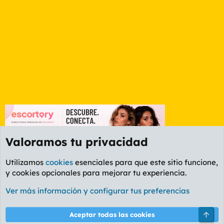
Valoramos tu privacidad
Utilizamos
cookies
esenciales para que este sitio funcione,
y cookies opcionales para mejorar tu experiencia.
Foro General
Ver más información y configurar tus preferencias
Cookies
PL OLDSTYLE AMARILLO
Cambiar fuente
Español (ES)
Arri
Aceptar todas las cookies
Contáctanos
Términos y reglas
Política de privacidad
Ayuda