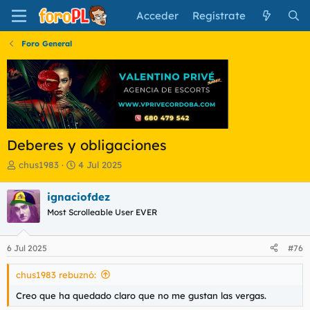
Acceder
Regístrate
Foro General
Deberes y obligaciones
I
F
chus1983
4 Jul 2025
n
e
i
c
ignaciofdez
c
h
Most Scrolleable User EVER
i
a
a
d
d
e
6 Jul 2025
#76
o
i
r
n
chus1983 rebuznó:
d
i
e
c
Creo que ha quedado claro que no me gustan las vergas.
l
i