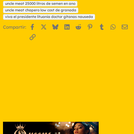
uncle meat 25000 litros de semen en ano
uncle meat chapero low cost de granada
viva el presidente lituania doctor gitanas nauseda
Facebook
X
Bluesky
LinkedIn
Reddit
Pinterest
Tumblr
WhatsA
Em
Compartir:
Enlace