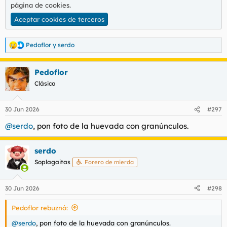
página de cookies
.
Aceptar cookies de terceros
Pedoflor
y
serdo
R
e
a
Pedoflor
c
c
Clásico
i
o
n
30 Jun 2026
#297
e
s
@serdo
, pon foto de la huevada con granúnculos.
:
serdo
Soplagaitas
Forero de mierda
30 Jun 2026
#298
Pedoflor rebuznó:
@serdo
, pon foto de la huevada con granúnculos.