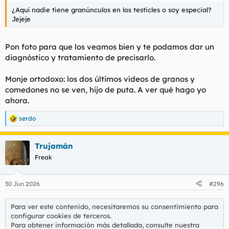
¿Aquí nadie tiene granúnculos en los testicles o soy especial?
Jejeje
Pon foto para que los veamos bien y te podamos dar un
diagnóstico y tratamiento de precisarlo.
Monje ortodoxo: los dos últimos vídeos de granos y
comedones no se ven, hijo de puta. A ver qué hago yo
ahora.
serdo
R
e
a
Trujamán
c
c
Freak
i
o
n
30 Jun 2026
#296
e
s
:
Para ver este contenido, necesitaremos su consentimiento para
configurar cookies de terceros.
Para obtener información más detallada, consulte nuestra