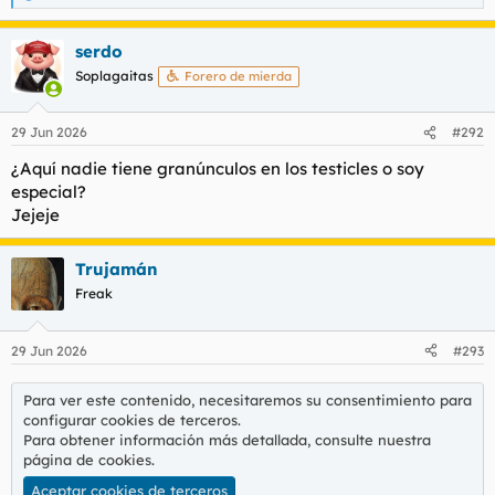
e
a
serdo
c
c
Soplagaitas
Forero de mierda
i
o
n
29 Jun 2026
#292
e
s
¿Aquí nadie tiene granúnculos en los testicles o soy
:
especial?
Jejeje
Trujamán
Freak
29 Jun 2026
#293
Para ver este contenido, necesitaremos su consentimiento para
configurar cookies de terceros.
Para obtener información más detallada, consulte nuestra
página de cookies
.
Aceptar cookies de terceros