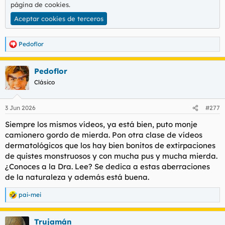
t
o
página de cookies
.
e
Aceptar cookies de terceros
m
a
Pedoflor
R
e
a
Pedoflor
c
c
Clásico
i
o
n
3 Jun 2026
#277
e
s
Siempre los mismos vídeos, ya está bien, puto monje
:
camionero gordo de mierda. Pon otra clase de vídeos
dermatológicos que los hay bien bonitos de extirpaciones
de quistes monstruosos y con mucha pus y mucha mierda.
¿Conoces a la Dra. Lee? Se dedica a estas aberraciones
de la naturaleza y además está buena.
pai-mei
R
e
a
Trujamán
c