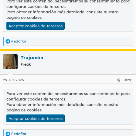
Para ver este contenido, necesitaremos su consentimiento para
configurar cookies de terceros.
Para obtener información más detallada, consulte nuestra
página de cookies
.
Aceptar cookies de terceros
Pedoflor
R
e
a
Trujamán
c
c
Freak
i
o
n
29 Jun 2026
#291
e
s
:
Para ver este contenido, necesitaremos su consentimiento para
configurar cookies de terceros.
Para obtener información más detallada, consulte nuestra
página de cookies
.
Aceptar cookies de terceros
Pedoflor
R