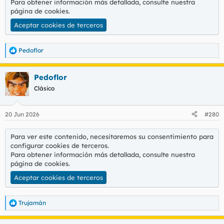
Para obtener información más detallada, consulte nuestra
página de cookies
.
Aceptar cookies de terceros
Pedoflor
R
e
a
Pedoflor
c
c
Clásico
i
o
n
20 Jun 2026
#280
e
s
:
Para ver este contenido, necesitaremos su consentimiento para
configurar cookies de terceros.
Para obtener información más detallada, consulte nuestra
página de cookies
.
Aceptar cookies de terceros
Trujamán
R
e
a