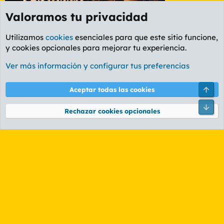
Valoramos tu privacidad
Utilizamos
cookies
esenciales para que este sitio funcione,
y cookies opcionales para mejorar tu experiencia.
Foro General
Ver más información y configurar tus preferencias
Cookies
PL OLDSTYLE AMARILLO
Cambiar fuente
Español (ES)
Arri
Aceptar todas las cookies
Contáctanos
Términos y reglas
Política de privacidad
Ayuda
R
Pie
S
Rechazar cookies opcionales
S
®
Community platform by XenForo
© 2010-2026 XenForo Ltd.