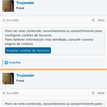
Trujamán
c
c
Freak
i
o
n
21 Jun 2026
#281
e
s
:
Para ver este contenido, necesitaremos su consentimiento para
configurar cookies de terceros.
Para obtener información más detallada, consulte nuestra
página de cookies
.
Aceptar cookies de terceros
Pedoflor
R
e
a
Trujamán
c
c
Freak
i
o
n
21 Jun 2026
#282
e
s
:
Para ver este contenido, necesitaremos su consentimiento para