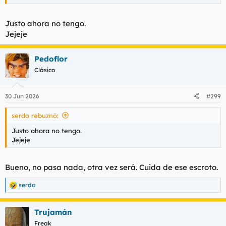
Justo ahora no tengo.
Jejeje
Pedoflor
Clásico
30 Jun 2026
#299
serdo rebuznó:
Justo ahora no tengo.
Jejeje
Bueno, no pasa nada, otra vez será. Cuida de ese escroto.
serdo
R
e
a
Trujamán
c
c
Freak