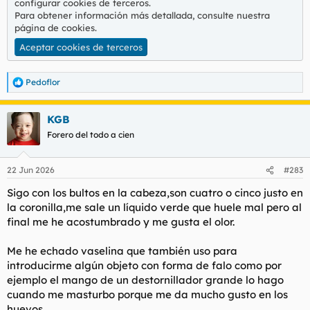
configurar cookies de terceros.
Para obtener información más detallada, consulte nuestra
página de cookies
.
Aceptar cookies de terceros
Pedoflor
R
e
a
KGB
c
c
Forero del todo a cien
i
o
n
22 Jun 2026
#283
e
s
Sigo con los bultos en la cabeza,son cuatro o cinco justo en
:
la coronilla,me sale un líquido verde que huele mal pero al
final me he acostumbrado y me gusta el olor.
Me he echado vaselina que también uso para
introducirme algún objeto con forma de falo como por
ejemplo el mango de un destornillador grande lo hago
cuando me masturbo porque me da mucho gusto en los
huevos