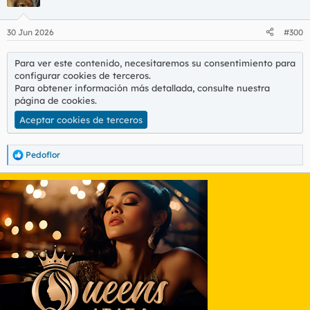
i
o
n
30 Jun 2026
#300
e
s
:
Para ver este contenido, necesitaremos su consentimiento para
configurar cookies de terceros.
Para obtener información más detallada, consulte nuestra
página de cookies
.
Aceptar cookies de terceros
Pedoflor
R
e
a
c
c
i
o
n
e
s
: