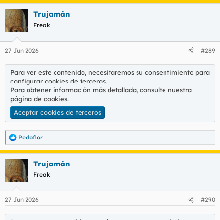
a
Trujamán
c
c
Freak
i
o
n
27 Jun 2026
#289
e
s
:
Para ver este contenido, necesitaremos su consentimiento para
configurar cookies de terceros.
Para obtener información más detallada, consulte nuestra
página de cookies
.
Aceptar cookies de terceros
Pedoflor
R
e
a
Trujamán
c
c
Freak
i
o
n
27 Jun 2026
#290
e
s
: