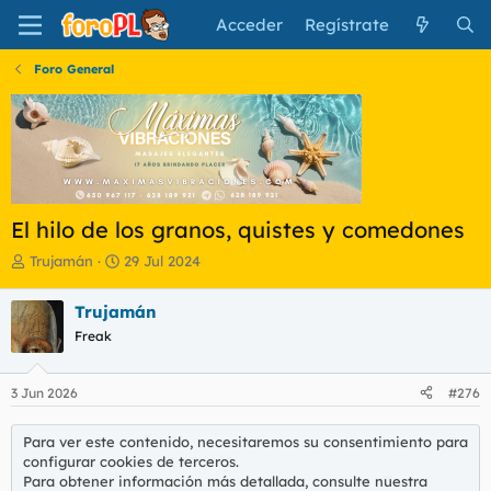
Acceder
Regístrate
Foro General
El hilo de los granos, quistes y comedones
I
F
Trujamán
29 Jul 2024
n
e
i
c
Trujamán
c
h
Freak
i
a
a
d
d
e
3 Jun 2026
#276
o
i
r
n
d
i
Para ver este contenido, necesitaremos su consentimiento para
e
c
configurar cookies de terceros.
l
i
Para obtener información más detallada, consulte nuestra