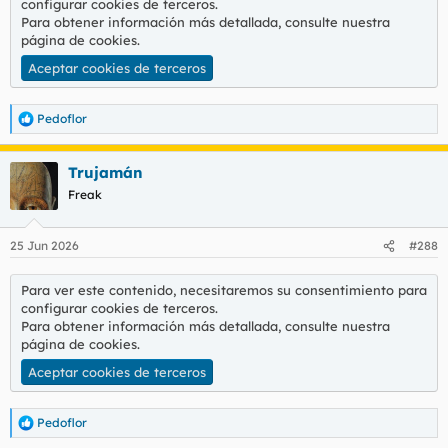
configurar cookies de terceros.
Para obtener información más detallada, consulte nuestra
página de cookies
.
Aceptar cookies de terceros
Pedoflor
R
e
a
Trujamán
c
c
Freak
i
o
n
25 Jun 2026
#288
e
s
:
Para ver este contenido, necesitaremos su consentimiento para
configurar cookies de terceros.
Para obtener información más detallada, consulte nuestra
página de cookies
.
Aceptar cookies de terceros
Pedoflor
R
e