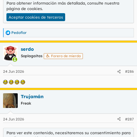
Para obtener información más detallada, consulte nuestra
página de cookies
.
Aceptar cookies de terceros
Pedoflor
R
e
a
serdo
c
c
Soplagaitas
Forero de mierda
i
o
n
24 Jun 2026
#286
e
s
:
Trujamán
Freak
24 Jun 2026
#287
Para ver este contenido, necesitaremos su consentimiento para