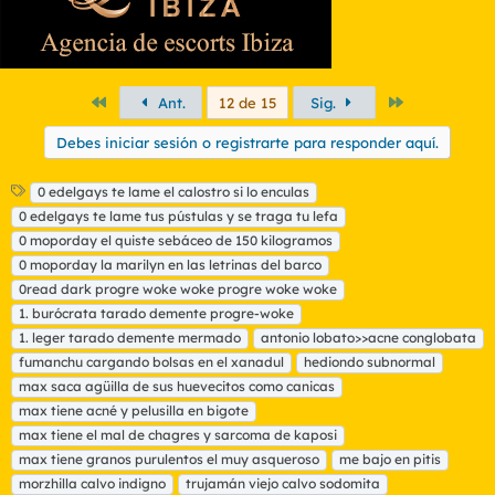
Primero
Último
Ant.
12 de 15
Sig.
Debes iniciar sesión o registrarte para responder aquí.
E
0 edelgays te lame el calostro si lo enculas
t
0 edelgays te lame tus pústulas y se traga tu lefa
i
0 moporday el quiste sebáceo de 150 kilogramos
q
0 moporday la marilyn en las letrinas del barco
u
0read dark progre woke woke progre woke woke
e
t
1. burócrata tarado demente progre-woke
a
1. leger tarado demente mermado
antonio lobato>>acne conglobata
s
fumanchu cargando bolsas en el xanadul
hediondo subnormal
max saca agüilla de sus huevecitos como canicas
max tiene acné y pelusilla en bigote
max tiene el mal de chagres y sarcoma de kaposi
max tiene granos purulentos el muy asqueroso
me bajo en pitis
morzhilla calvo indigno
trujamán viejo calvo sodomita