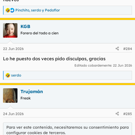
Pinchito
,
serdo
y
Pedoflor
R
e
a
KGB
c
c
Forero del todo a cien
i
o
n
22 Jun 2026
#284
e
s
Lo he puesto dos veces pido disculpas, gracias
:
Editado cobardemente:
22 Jun 2026
serdo
R
e
a
Trujamán
c
c
Freak
i
o
n
24 Jun 2026
#285
e
s
:
Para ver este contenido, necesitaremos su consentimiento para
configurar cookies de terceros.