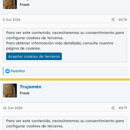
c
Freak
i
o
n
3 Jun 2026
#278
e
s
:
Para ver este contenido, necesitaremos su consentimiento para
configurar cookies de terceros.
Para obtener información más detallada, consulte nuestra
página de cookies
.
Aceptar cookies de terceros
Pedoflor
R
e
a
Trujamán
c
c
Freak
i
o
n
16 Jun 2026
#279
e
s
:
Para ver este contenido, necesitaremos su consentimiento para
configurar cookies de terceros.