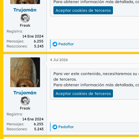
Para obtener información más detallada, c
e
s
Trujamán
Aceptar cookies de terceros
:
Freak
Registro
14 Ene 2024
Mensajes
6.255
Pedoflor
R
Reacciones
5.243
e
a
4 Jul 2026
c
c
i
Para ver este contenido, necesitaremos su
o
de terceros.
n
Para obtener información más detallada, c
e
s
Trujamán
Aceptar cookies de terceros
:
Freak
Registro
14 Ene 2024
Mensajes
6.255
Pedoflor
R
Reacciones
5.243
e
a