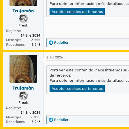
Para obtener información más detallada, c
e
s
Trujamán
Aceptar cookies de terceros
:
Freak
Registro
14 Ene 2024
Mensajes
6.255
Pedoflor
R
Reacciones
5.243
e
a
2 Jul 2026
c
c
i
Para ver este contenido, necesitaremos su
o
de terceros.
n
Para obtener información más detallada, c
e
s
Trujamán
Aceptar cookies de terceros
:
Freak
Registro
14 Ene 2024
Mensajes
6.255
Pedoflor
R
Reacciones
5.243
e