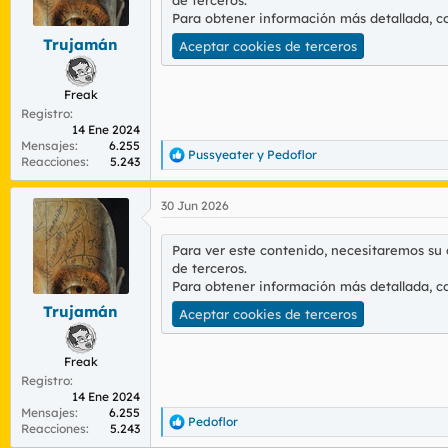
de terceros.
r
n
Para obtener información más detallada, c
d
i
Trujamán
e
c
Aceptar cookies de terceros
l
i
t
o
Freak
e
Registro
m
14 Ene 2024
a
Mensajes
6.255
Pussyeater
y
Pedoflor
R
Reacciones
5.243
e
a
30 Jun 2026
c
c
i
Para ver este contenido, necesitaremos su
o
de terceros.
n
Para obtener información más detallada, c
e
s
Trujamán
Aceptar cookies de terceros
:
Freak
Registro
14 Ene 2024
Mensajes
6.255
Pedoflor
R
Reacciones
5.243
e