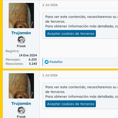
a
2 Jul 2026
c
c
i
Para ver este contenido, necesitaremos su
o
de terceros.
n
Para obtener información más detallada, c
e
s
Trujamán
Aceptar cookies de terceros
:
Freak
Registro
14 Ene 2024
Mensajes
6.255
Pedoflor
R
Reacciones
5.243
e
a
2 Jul 2026
c
c
i
Para ver este contenido, necesitaremos su
o
de terceros.
n
Para obtener información más detallada, c
e
s
Trujamán
Aceptar cookies de terceros
:
Freak