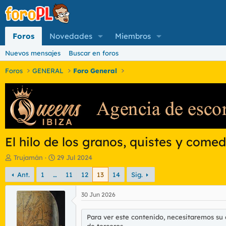
Foros
Novedades
Miembros
Nuevos mensajes
Buscar en foros
Foros
GENERAL
Foro General
El hilo de los granos, quistes y come
I
F
Trujamán
29 Jul 2024
n
e
Ant.
1
…
11
12
13
14
Sig.
i
c
c
h
i
a
30 Jun 2026
a
d
d
e
Para ver este contenido, necesitaremos su
o
i