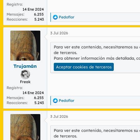
Registro
14 Ene 2024
Mensajes
6.255
Pedoflor
R
Reacciones
5.243
e
a
3 Jul 2026
c
c
i
Para ver este contenido, necesitaremos su
o
de terceros.
n
Para obtener información más detallada, c
e
s
Trujamán
Aceptar cookies de terceros
:
Freak
Registro
14 Ene 2024
Mensajes
6.255
Pedoflor
R
Reacciones
5.243
e
a
3 Jul 2026
c
c
i
Para ver este contenido, necesitaremos su
o
de terceros.
n