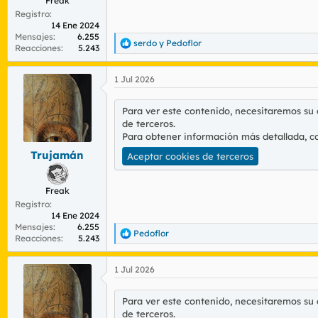
Freak
Registro
14 Ene 2024
Mensajes
6.255
serdo
y
Pedoflor
R
Reacciones
5.243
e
a
1 Jul 2026
c
c
i
Para ver este contenido, necesitaremos su
o
de terceros.
n
Para obtener información más detallada, c
e
s
Trujamán
Aceptar cookies de terceros
:
Freak
Registro
14 Ene 2024
Mensajes
6.255
Pedoflor
R
Reacciones
5.243
e
a
1 Jul 2026
c
c
i
Para ver este contenido, necesitaremos su
o
de terceros.
n