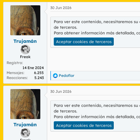
a
30 Jun 2026
c
c
i
Para ver este contenido, necesitaremos su
o
de terceros.
n
Para obtener información más detallada, c
e
s
Trujamán
Aceptar cookies de terceros
:
Freak
Registro
14 Ene 2024
Mensajes
6.255
Pedoflor
R
Reacciones
5.243
e
a
30 Jun 2026
c
c
i
Para ver este contenido, necesitaremos su
o
de terceros.
n
Para obtener información más detallada, c
e
s
Trujamán
Aceptar cookies de terceros
: