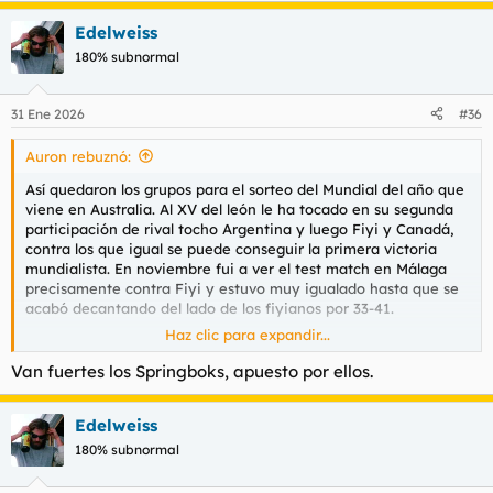
a
Edelweiss
c
c
180% subnormal
i
o
n
31 Ene 2026
#36
e
s
Auron rebuznó:
:
Así quedaron los grupos para el sorteo del Mundial del año que
viene en Australia. Al XV del león le ha tocado en su segunda
participación de rival tocho Argentina y luego Fiyi y Canadá,
contra los que igual se puede conseguir la primera victoria
mundialista. En noviembre fui a ver el test match en Málaga
precisamente contra Fiyi y estuvo muy igualado hasta que se
acabó decantando del lado de los fiyianos por 33-41.
Haz clic para expandir...
Van fuertes los Springboks, apuesto por ellos.
Edelweiss
180% subnormal