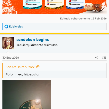
Editado cobardemente:
12 Feb 2026
Edelweiss
R
e
a
sandokan begins
c
c
Izquierquidistante disimulao
i
o
n
30 Ene 2026
#35
e
s
Edelweiss rebuznó:
:
Fotoninjea, hijueputa.