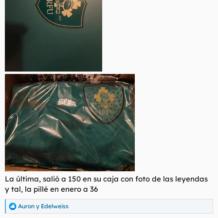
La última, salió a 150 en su caja con foto de las leyendas
y tal, la pillé en enero a 36
Auron
y
Edelweiss
R
e