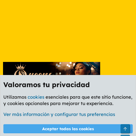
Valoramos tu privacidad
Utilizamos
cookies
esenciales para que este sitio funcione,
y cookies opcionales para mejorar tu experiencia.
Foro Deportes
Ver más información y configurar tus preferencias
Cookies
PL OLDSTYLE AMARILLO
Cambiar fuente
Español (ES)
Arri
Aceptar todas las cookies
Contáctanos
Términos y reglas
Política de privacidad
Ayuda