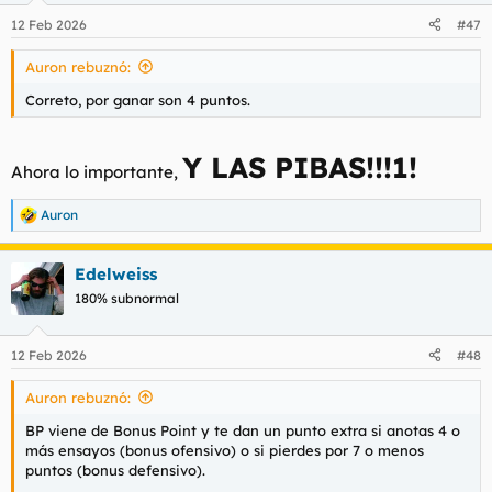
12 Feb 2026
#47
Auron rebuznó:
Correto, por ganar son 4 puntos.
Y LAS PIBAS!!!1!
Ahora lo importante,
Auron
R
e
a
Edelweiss
c
c
180% subnormal
i
o
n
12 Feb 2026
#48
e
s
Auron rebuznó:
:
BP viene de Bonus Point y te dan un punto extra si anotas 4 o
más ensayos (bonus ofensivo) o si pierdes por 7 o menos
puntos (bonus defensivo).