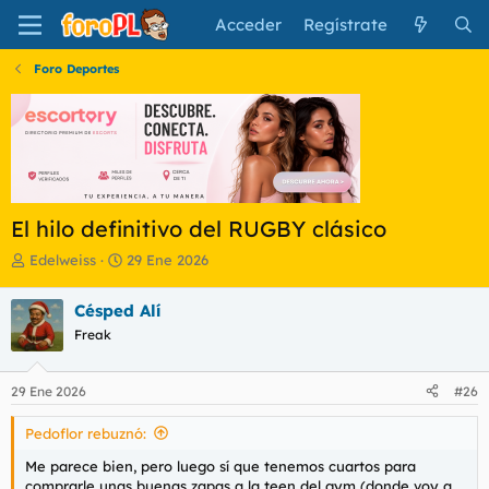
Acceder
Regístrate
Foro Deportes
El hilo definitivo del RUGBY clásico
I
F
Edelweiss
29 Ene 2026
n
e
i
c
Césped Alí
c
h
Freak
i
a
a
d
d
e
29 Ene 2026
#26
o
i
r
n
Pedoflor rebuznó:
d
i
e
c
Me parece bien, pero luego sí que tenemos cuartos para
l
i
comprarle unas buenas zapas a la teen del gym (donde voy a