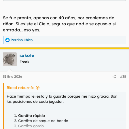
Se fue pronto, apenas con 40 años, por problemas de
riñon. Si existe el Cielo, seguro que nadie se opuso a si
entrada,, eso yes.
Perrino Chico
R
e
a
sakote
c
c
Freak
i
o
n
31 Ene 2026
#38
e
s
Blood rebuznó:
:
Hace tiempo leí esto y lo guardé porque me hizo gracia. Son
las posiciones de cada jugador:
Gordito rápido
Gordito de saque de banda
Gordito gordo