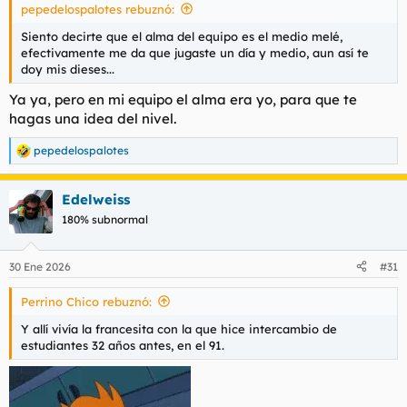
pepedelospalotes rebuznó:
Siento decirte que el alma del equipo es el medio melé,
efectivamente me da que jugaste un día y medio, aun así te
doy mis dieses...
Ya ya, pero en mi equipo el alma era yo, para que te
hagas una idea del nivel.
pepedelospalotes
R
e
a
Edelweiss
c
c
180% subnormal
i
o
n
30 Ene 2026
#31
e
s
Perrino Chico rebuznó:
:
Y allí vivía la francesita con la que hice intercambio de
estudiantes 32 años antes, en el 91.