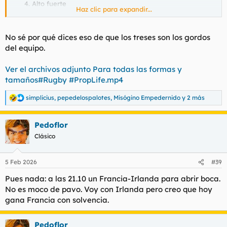
Alto fuerte
Haz clic para expandir...
Alto saltador
Pesado que "siempre" lleva la mano en el bolsillo
Tío a evitar en ataque
No sé por qué dices eso de que los treses son los gordos
Tío a evitar en defensa
del equipo.
Bajito pesado
Bueno pateando
Rápido que no sabe pasar
Ver el archivos adjunto Para todas las formas y
En realidad es un flojo, pero sabe pasar
tamaños#Rugby #PropLife.mp4
Otro tío a evitar en ataque
Tío que es demasiado pequeño para cualquier otro sitio,
simplicius
,
pepedelospalotes
,
Misógino Empedernido
y 2 más
R
pero no sabe pasar
e
Tío que se lleva a las mejores chicas
a
Pedoflor
c
c
Clásico
Además es bastante verídico, tu eras el gordito gordo.
i
o
n
5 Feb 2026
#39
e
s
Pues nada: a las 21.10 un Francia-Irlanda para abrir boca.
:
No es moco de pavo. Voy con Irlanda pero creo que hoy
gana Francia con solvencia.
Pedoflor