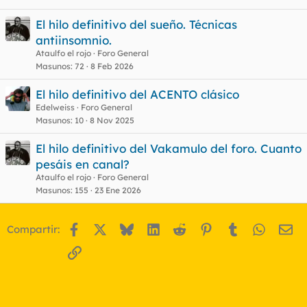
El hilo definitivo del sueño. Técnicas
antiinsomnio.
Ataulfo el rojo
Foro General
Masunos
72
8 Feb 2026
El hilo definitivo del ACENTO clásico
Edelweiss
Foro General
Masunos
10
8 Nov 2025
El hilo definitivo del Vakamulo del foro. Cuanto
pesáis en canal?
Ataulfo el rojo
Foro General
Masunos
155
23 Ene 2026
Facebook
X
Bluesky
LinkedIn
Reddit
Pinterest
Tumblr
WhatsA
Em
Compartir:
Enlace