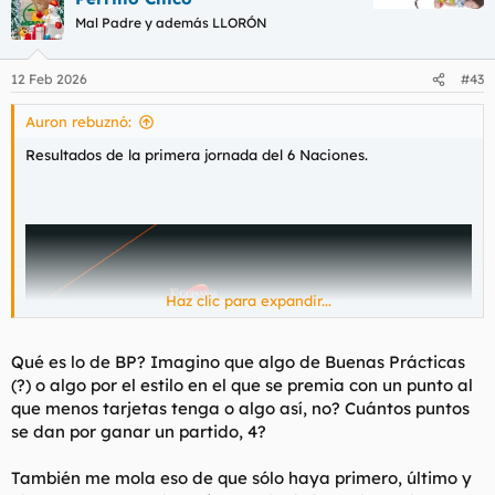
c
Mal Padre y además LLORÓN
i
o
n
12 Feb 2026
#43
e
s
Auron rebuznó:
:
Resultados de la primera jornada del 6 Naciones.
Haz clic para expandir...
Qué es lo de BP? Imagino que algo de Buenas Prácticas
(?) o algo por el estilo en el que se premia con un punto al
que menos tarjetas tenga o algo así, no? Cuántos puntos
se dan por ganar un partido, 4?
También me mola eso de que sólo haya primero, último y