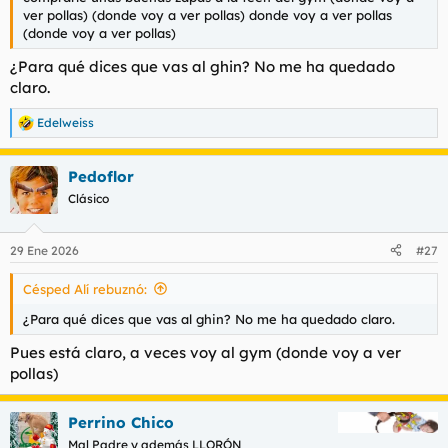
t
o
ver pollas) (donde voy a ver pollas) donde voy a ver pollas
e
(donde voy a ver pollas)
m
a
¿Para qué dices que vas al ghin? No me ha quedado
claro.
Edelweiss
R
e
a
Pedoflor
c
c
Clásico
i
o
n
29 Ene 2026
#27
e
s
Césped Alí rebuznó:
:
¿Para qué dices que vas al ghin? No me ha quedado claro.
Pues está claro, a veces voy al gym (donde voy a ver
pollas)
Perrino Chico
Mal Padre y además LLORÓN