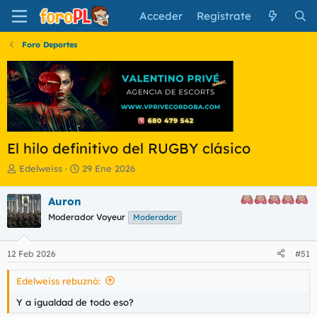
Acceder
Regístrate
Foro Deportes
El hilo definitivo del RUGBY clásico
I
F
Edelweiss
29 Ene 2026
n
e
i
c
Auron
c
h
Moderador Voyeur
Moderador
i
a
a
d
d
e
12 Feb 2026
#51
o
i
r
n
Edelweiss rebuznó:
d
i
e
c
Y a igualdad de todo eso?
l
i