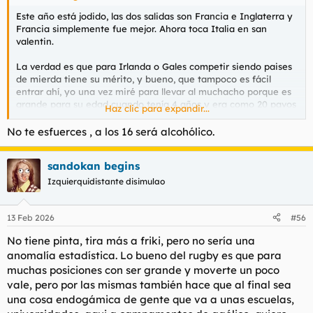
Este año está jodido, las dos salidas son Francia e Inglaterra y
Francia simplemente fue mejor. Ahora toca Italia en san
valentin.
La verdad es que para Irlanda o Gales competir siendo paises
de mierda tiene su mérito, y bueno, que tampoco es fácil
entrar ahí, yo una vez miré para llevar al muchacho porque es
grande para su edad cuando tenía 4 años y era como 20 pavos
Haz clic para expandir...
la clase, que ya ves que van a hacer crios de esas edades. Aqui
todo lo que no sea GAA es caro de cojones
No te esfuerces , a los 16 será alcohólico.
sandokan begins
Izquierquidistante disimulao
13 Feb 2026
#56
No tiene pinta, tira más a friki, pero no sería una
anomalía estadística. Lo bueno del rugby es que para
muchas posiciones con ser grande y moverte un poco
vale, pero por las mismas también hace que al final sea
una cosa endogámica de gente que va a unas escuelas,