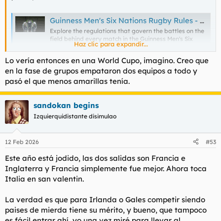
Guinness Men's Six Nations Rugby Rules - Guinness Men's Six Nations
Explore the regulations that govern the battles on the
field behind every match in the Guinness Men's Six
Haz clic para expandir...
Nations Championship.
www.sixnationsrugby.com
Lo vería entonces en una World Cupo, imagino. Creo que
en la fase de grupos empataron dos equipos a todo y
pasó el que menos amarillas tenía.
sandokan begins
Izquierquidistante disimulao
12 Feb 2026
#53
Este año está jodido, las dos salidas son Francia e
Inglaterra y Francia simplemente fue mejor. Ahora toca
Italia en san valentin.
La verdad es que para Irlanda o Gales competir siendo
paises de mierda tiene su mérito, y bueno, que tampoco
es fácil entrar ahí, yo una vez miré para llevar al