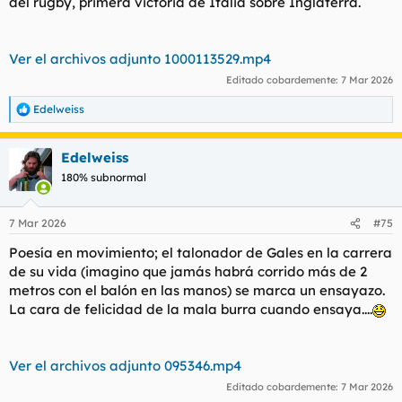
del rugby, primera victoria de Italia sobre Inglaterra.
Ver el archivos adjunto 1000113529.mp4
Editado cobardemente:
7 Mar 2026
Edelweiss
R
e
a
Edelweiss
c
c
180% subnormal
i
o
n
7 Mar 2026
#75
e
s
Poesía en movimiento; el talonador de Gales en la carrera
:
de su vida (imagino que jamás habrá corrido más de 2
metros con el balón en las manos) se marca un ensayazo.
La cara de felicidad de la mala burra cuando ensaya....
Ver el archivos adjunto 095346.mp4
Editado cobardemente:
7 Mar 2026