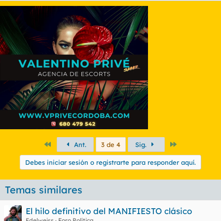
Primero
Último
Ant.
3 de 4
Sig.
Debes iniciar sesión o registrarte para responder aquí.
Temas similares
El hilo definitivo del MANIFIESTO clásico
Edelweiss
Foro Política