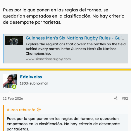
t
o
e
Pues por lo que ponen en las reglas del torneo, se
m
quedarían empatados en la clasificación. No hay criterio
a
de desempate por tarjetas.
Guinness Men's Six Nations Rugby Rules - Guinness Men's Six Nations
Explore the regulations that govern the battles on the field
behind every match in the Guinness Men's Six Nations
Championship.
www.sixnationsrugby.com
Edelweiss
180% subnormal
12 Feb 2026
#52
Auron rebuznó:
Pues por lo que ponen en las reglas del torneo, se quedarían
empatados en la clasificación. No hay criterio de desempate
por tarjetas.