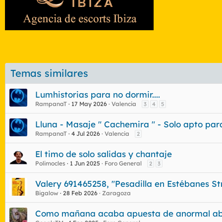
Temas similares
Lumhistorias para no dormir....
RampanaT
17 May 2026
Valencia
3
4
5
Lluna - Masaje " Cachemira " - Solo apto para 
RampanaT
4 Jul 2026
Valencia
2
El timo de solo salidas y chantaje
Polimocles
1 Jun 2025
Foro General
2
3
Valery 691465258, "Pesadilla en Estébanes St
Bigalow
28 Feb 2026
Zaragoza
Como mañana acaba apuesta de anormal abro