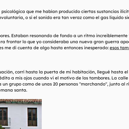
n psicológica que me habían producido ciertas sustancias ilíc
voluntaria, o si el sonido era tan veraz como el gas líquido
res. Estaban resonando de fondo a un ritmo increiblemente t
ara frontar lo que yo consideraba una nueva gran guerra apo
es me dí cuenta de algo hasta entonces inesperado:
esos tam
ción, corrí hasta la puerta de mi habitación, llegué hasta el
rédito a mis ojos cuando ví el motivo de los tambores. La cal
a un grupo como de unas 20 personas "marchando", junto al 
semana santa.