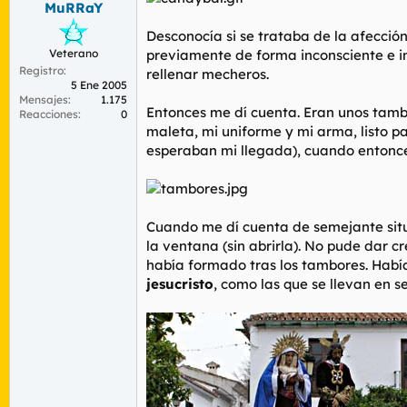
MuRRaY
r
n
d
i
Desconocía si se trataba de la afecció
e
c
Veterano
previamente de forma inconsciente e in
l
i
Registro
t
o
rellenar mecheros.
5 Ene 2005
e
Mensajes
1.175
m
Entonces me dí cuenta. Eran unos tambo
Reacciones
0
a
maleta, mi uniforme y mi arma, listo p
esperaban mi llegada), cuando entonc
Cuando me dí cuenta de semejante situa
la ventana (sin abrirla). No pude dar c
había formado tras los tambores. Habí
jesucristo
, como las que se llevan en 