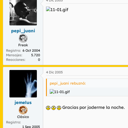
4 Dic 2005
pepi_juani
Freak
Registro
6 Oct 2004
Mensajes
5.720
Reacciones
0
4 Dic 2005
pepi_juani rebuznó:
jemelus
Gracias por joderme la noche.
Clásico
Registro
1 Sep 2005