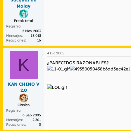
Molay
Freak total
Registro
2 Nov 2003
Mensajes
18.013
Reacciones
16
4 Dic 2005
K
¿PARECIDOS RAZONABLES?
KAN CHINO V
2.0
Clásico
Registro
6 Sep 2005
Mensajes
2.301
Reacciones
0