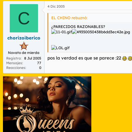
4 Dic 2005
C
EL CHINO rebuznó:
¿PARECIDOS RAZONABLES?
chorizoiberico
Novato de mierda
pos la verdad es que se parece :22
Registro
8 Jul 2005
Mensajes
77
Reacciones
0