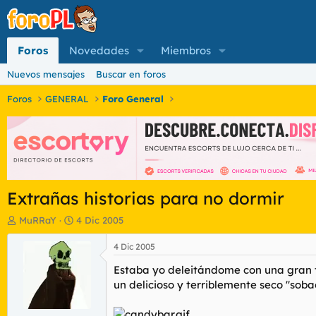
Foros
Novedades
Miembros
Nuevos mensajes
Buscar en foros
Foros
GENERAL
Foro General
Extrañas historias para no dormir
I
F
MuRRaY
4 Dic 2005
n
e
i
c
4 Dic 2005
c
h
Estaba yo deleitándome con una gran ta
i
a
a
d
un delicioso y terriblemente seco "sob
d
e
o
i