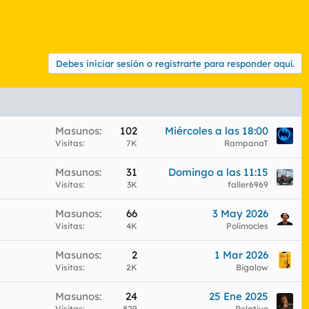
Debes iniciar sesión o registrarte para responder aquí.
Masunos
102
Miércoles a las 18:00
Visitas
7K
RampanaT
Masunos
31
Domingo a las 11:15
Visitas
3K
faller6969
Masunos
66
3 May 2026
Visitas
4K
Polimocles
Masunos
2
1 Mar 2026
Visitas
2K
Bigalow
Masunos
24
25 Ene 2025
Visitas
829
Relativo