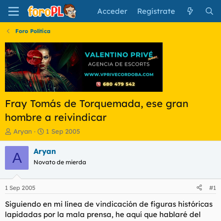
Acceder
Regístrate
Foro Política
Fray Tomás de Torquemada, ese gran
hombre a reivindicar
I
F
Aryan
1 Sep 2005
n
e
i
c
Aryan
A
c
h
Novato de mierda
i
a
a
d
d
e
1 Sep 2005
#1
o
i
r
n
Siguiendo en mi línea de vindicación de figuras históricas
d
i
lapidadas por la mala prensa, he aquí que hablaré del
e
c