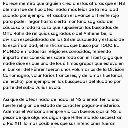
Parece mentira que alguien crea a estas alturas que el NS
alemán fue de tipo ateo, nada más lejos de la realidad
cuando por ejemplo retrasaban el avance al frente rojo
para poder llegar hasta cierta montaña sagrada del
cáucaso o toda la caza que supusieron las buscadas de
Otto Rahn de reliquias sagradas o del Anhenerbe, la
división especializada de las SS de busqueda y estudio de
la espiritualidad, el misticismo... que buscó por TODO EL
MUNDO en todas las religiones conocidas, teniendo
importantes conexiones sobre todo con el Tibet (algo que
nadie dice es que uno de los últimos grupos que estuvo en
el búnker del Führer fueron unos voluntarios de la División
Carlomagno, voluntarios franceses, y de lamas tibetanos,
de hecho), por ejemplo en las búsquedas del Buddho por
parte del sabio Julius Evola.
Así que de ateos nada de nada. El NS alemán tenía una
fuerte religión de estado de carácter pagano-mistérico.
Además el Vaticano siempre vio con buenos ojos al NS, a
pesar de que algunos digan que Hitler mandó secuestrar
a Pio XII, lo más posible es que sus intenciones fueran