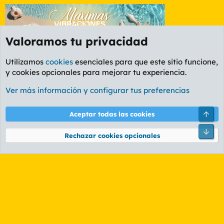
Valoramos tu privacidad
Utilizamos
cookies
esenciales para que este sitio funcione,
y cookies opcionales para mejorar tu experiencia.
Foro Política
Ver más información y configurar tus preferencias
Cookies
PL OLDSTYLE AMARILLO
Cambiar fuente
Español (ES)
Arri
Aceptar todas las cookies
Contáctanos
Términos y reglas
Política de privacidad
Ayuda
R
Pie
S
Rechazar cookies opcionales
S
®
Community platform by XenForo
© 2010-2026 XenForo Ltd.