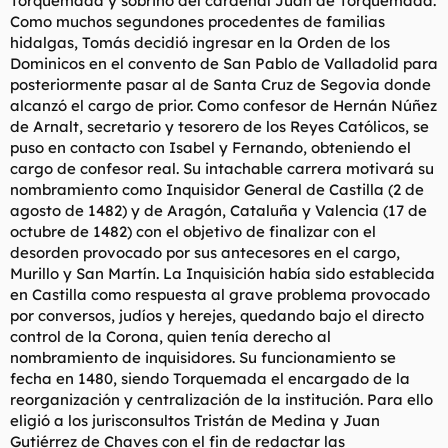
Torquemada y sobrino del cardenal Juan de Torquemada.
Como muchos segundones procedentes de familias
hidalgas, Tomás decidió ingresar en la Orden de los
Dominicos en el convento de San Pablo de Valladolid para
posteriormente pasar al de Santa Cruz de Segovia donde
alcanzó el cargo de prior. Como confesor de Hernán Núñez
de Arnalt, secretario y tesorero de los Reyes Católicos, se
puso en contacto con Isabel y Fernando, obteniendo el
cargo de confesor real. Su intachable carrera motivará su
nombramiento como Inquisidor General de Castilla (2 de
agosto de 1482) y de Aragón, Cataluña y Valencia (17 de
octubre de 1482) con el objetivo de finalizar con el
desorden provocado por sus antecesores en el cargo,
Murillo y San Martín. La Inquisición había sido establecida
en Castilla como respuesta al grave problema provocado
por conversos, judíos y herejes, quedando bajo el directo
control de la Corona, quien tenía derecho al
nombramiento de inquisidores. Su funcionamiento se
fecha en 1480, siendo Torquemada el encargado de la
reorganización y centralización de la institución. Para ello
eligió a los jurisconsultos Tristán de Medina y Juan
Gutiérrez de Chaves con el fin de redactar las