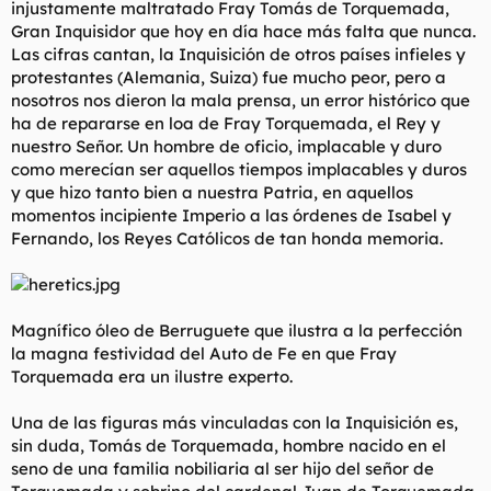
injustamente maltratado Fray Tomás de Torquemada,
l
i
Gran Inquisidor que hoy en día hace más falta que nunca.
t
o
Las cifras cantan, la Inquisición de otros países infieles y
e
protestantes (Alemania, Suiza) fue mucho peor, pero a
m
a
nosotros nos dieron la mala prensa, un error histórico que
ha de repararse en loa de Fray Torquemada, el Rey y
nuestro Señor. Un hombre de oficio, implacable y duro
como merecían ser aquellos tiempos implacables y duros
y que hizo tanto bien a nuestra Patria, en aquellos
momentos incipiente Imperio a las órdenes de Isabel y
Fernando, los Reyes Católicos de tan honda memoria.
Magnífico óleo de Berruguete que ilustra a la perfección
la magna festividad del Auto de Fe en que Fray
Torquemada era un ilustre experto.
Una de las figuras más vinculadas con la Inquisición es,
sin duda, Tomás de Torquemada, hombre nacido en el
seno de una familia nobiliaria al ser hijo del señor de