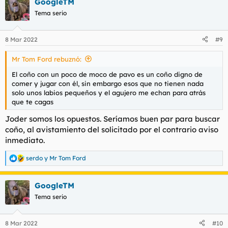
GoogleTM
c
c
Tema serio
i
o
n
8 Mar 2022
#9
e
s
Mr Tom Ford rebuznó:
:
El coño con un poco de moco de pavo es un coño digno de
comer y jugar con él, sin embargo esos que no tienen nada
solo unos labios pequeños y el agujero me echan para atrás
que te cagas
Joder somos los opuestos. Seríamos buen par para buscar
coño, al avistamiento del solicitado por el contrario aviso
inmediato.
serdo
y
Mr Tom Ford
R
e
a
GoogleTM
c
c
Tema serio
i
o
n
8 Mar 2022
#10
e