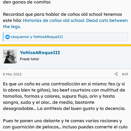
den ganas de vomitar.
Recordad que para hablar de coños old school tenemos
este hilo:
Historias de coños old school. Dead cats between
the legs.
resquemor
y
YoHiceARoqueIII
R
e
a
YoHiceARoqueIII
c
c
Freak total
i
o
n
8 Mar 2022
#19
e
s
Es que un coño es una contradicción en sí mismo: feo (y si
:
lo abres bien te giñas), las beef courtains con multitud de
tamaños, formas y colores, supura flujo, orín y hasta
sangra, suda y el olor... de media, bastante
desagradable... La antítesis del buen gusto y la decencia.
Pues te ponen uno delante y te comes varias raciones y
con guarnición de pelocos... incluso puedes comerte el culo