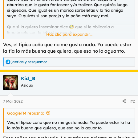
t
o
aburrido que le gusta fantasear y/o trollear. Que quizás luego
e
si quedan. Que igual es un marica sorbelefas y la tia amiga
m
suya. O quizás si son pareja y la peña está muy mal.
a
Que si la quiero inseminar dice
que si le obligaria a
limpiárselo con la lefa chorreando
Haz clic para expandir...
Ver el archivos adjunto 103969
Ves, el típico coño que no me gusta nada. Ya puede estar
la tía lo más buena que quiera, que eso no lo aguanto.
jaerlas
y
resquemor
R
e
a
Kid_B
c
c
Asiduo
i
o
n
7 Mar 2022
#2
e
s
GoogleTM rebuznó:
:
Ves, el típico coño que no me gusta nada. Ya puede estar la tía
lo más buena que quiera, que eso no lo aguanto.