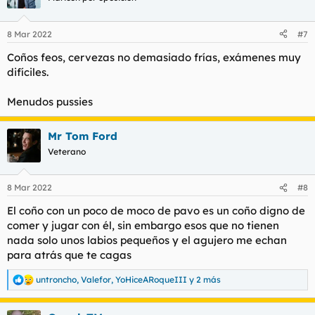
i
o
n
8 Mar 2022
#7
e
s
Coños feos, cervezas no demasiado frías, exámenes muy
:
difíciles.
Menudos pussies
Mr Tom Ford
Veterano
8 Mar 2022
#8
El coño con un poco de moco de pavo es un coño digno de
comer y jugar con él, sin embargo esos que no tienen
nada solo unos labios pequeños y el agujero me echan
para atrás que te cagas
untroncho
,
Valefor
,
YoHiceARoqueIII
y 2 más
R
e
a