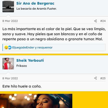
Sir Ano de Bergerac
La becaria de Aramís Fuster.
8 Mar 2022
#24
Lo más importante es el color de la piel. Que se vea limpio,
sano y suave. Hay pieles que son blancas y en el coño de
repente pasa a un negro obsidiana o granate tumor. Mal.
EljuegodeEnder
y
resquemor
R
e
a
Sheik Yerbouti
c
c
Frikazo
i
o
n
8 Mar 2022
#25
e
s
Este hilo huele a coño.
: