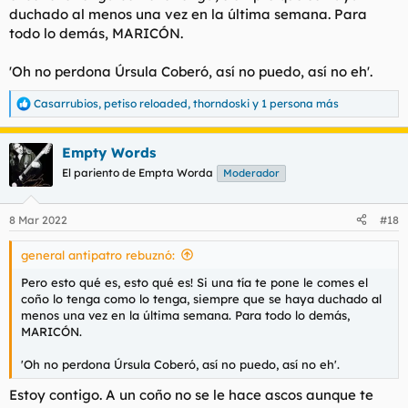
duchado al menos una vez en la última semana. Para
todo lo demás, MARICÓN.
'Oh no perdona Úrsula Coberó, así no puedo, así no eh'.
Casarrubios
,
petiso reloaded
,
thorndoski
y 1 persona más
R
e
a
Empty Words
c
c
El pariento de Empta Worda
Moderador
i
o
n
8 Mar 2022
#18
e
s
general antipatro rebuznó:
:
Pero esto qué es, esto qué es! Si una tía te pone le comes el
coño lo tenga como lo tenga, siempre que se haya duchado al
menos una vez en la última semana. Para todo lo demás,
MARICÓN.
'Oh no perdona Úrsula Coberó, así no puedo, así no eh'.
Estoy contigo. A un coño no se le hace ascos aunque te