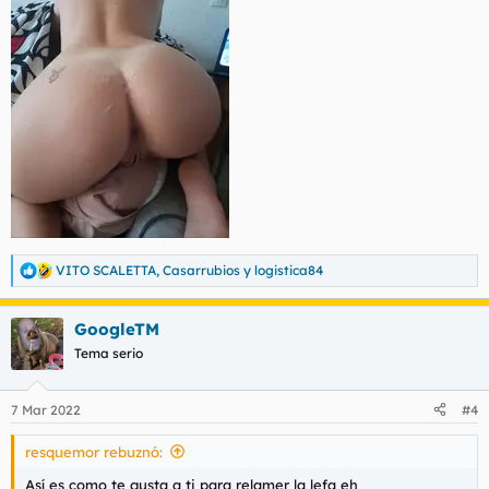
VITO SCALETTA
,
Casarrubios
y
logistica84
R
e
a
GoogleTM
c
c
Tema serio
i
o
n
7 Mar 2022
#4
e
s
resquemor rebuznó:
:
Así es como te gusta a ti para relamer la lefa eh