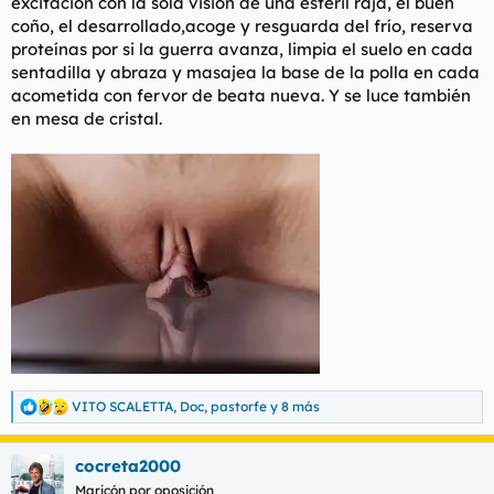
excitación con la sola visión de una estéril raja, el buen
coño, el desarrollado,acoge y resguarda del frío, reserva
proteínas por si la guerra avanza, limpia el suelo en cada
sentadilla y abraza y masajea la base de la polla en cada
acometida con fervor de beata nueva. Y se luce también
en mesa de cristal.
VITO SCALETTA
,
Doc
,
pastorfe
y 8 más
R
e
a
cocreta2000
c
c
Maricón por oposición