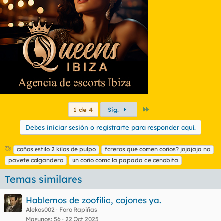
Último
1 de 4
Sig.
Debes iniciar sesión o registrarte para responder aquí.
E
coños estilo 2 kilos de pulpo
foreros que comen coños? jajajaja no
t
pavete colgandero
un coño como la papada de cenobita
i
q
Temas similares
u
e
Hablemos de zoofilia, cojones ya.
t
Alekos002
Foro Rapiñas
a
Masunos
56
22 Oct 2025
s