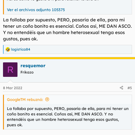
Ver el archivos adjunto 105375
La follaba por supuesto, PERO, pasaría de ella, para mi
tener un coño bonito es esencial. Coños así, ME DAN ASCO.
Y no entendéis que un hombre heterosexual tenga esos
gustos, pues ok.
logistica84
R
e
a
resquemor
c
R
c
Frikazo
i
o
n
8 Mar 2022
#5
e
s
GoogleTM rebuznó:
:
La follaba por supuesto, PERO, pasaría de ella, para mi tener un
coño bonito es esencial. Coños así, ME DAN ASCO. Y no
entendéis que un hombre heterosexual tenga esos gustos,
pues ok.