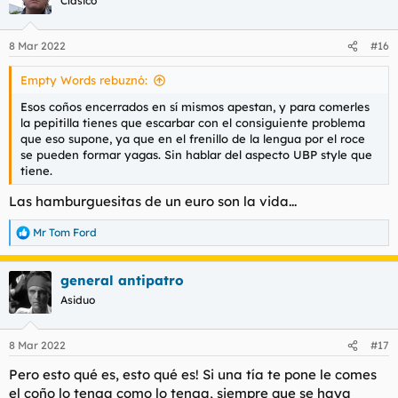
Clásico
8 Mar 2022
#16
Empty Words rebuznó:
Esos coños encerrados en sí mismos apestan, y para comerles
la pepitilla tienes que escarbar con el consiguiente problema
que eso supone, ya que en el frenillo de la lengua por el roce
se pueden formar yagas. Sin hablar del aspecto UBP style que
tiene.
Las hamburguesitas de un euro son la vida...
Mr Tom Ford
R
e
a
general antipatro
c
c
Asiduo
i
o
n
8 Mar 2022
#17
e
s
Pero esto qué es, esto qué es! Si una tía te pone le comes
:
el coño lo tenga como lo tenga, siempre que se haya