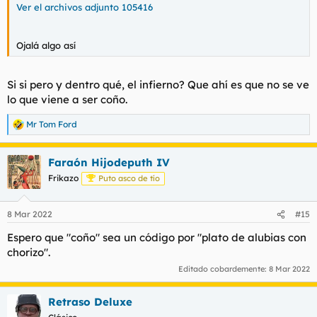
Ver el archivos adjunto 105416
Ojalá algo así
Si si pero y dentro qué, el infierno? Que ahí es que no se ve
lo que viene a ser coño.
Mr Tom Ford
R
e
a
Faraón Hijodeputh IV
c
c
Frikazo
Puto asco de tío
i
o
n
8 Mar 2022
#15
e
s
Espero que "coño" sea un código por "plato de alubias con
:
chorizo".
Editado cobardemente:
8 Mar 2022
Retraso Deluxe