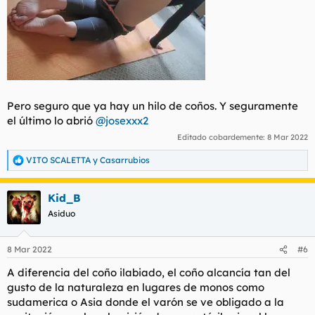
Pero seguro que ya hay un hilo de coños. Y seguramente
el último lo abrió
@josexxx2
Editado cobardemente:
8 Mar 2022
VITO SCALETTA
y
Casarrubios
R
e
a
Kid_B
c
c
Asiduo
i
o
n
8 Mar 2022
#6
e
s
A diferencia del coño ilabiado, el coño alcancía tan del
:
gusto de la naturaleza en lugares de monos como
sudamerica o Asia donde el varón se ve obligado a la