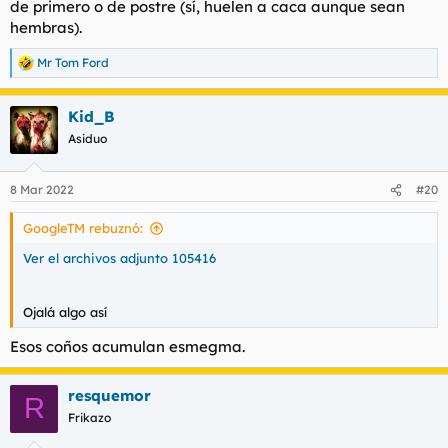
de primero o de postre (sí, huelen a caca aunque sean
hembras).
Mr Tom Ford
R
e
a
Kid_B
c
c
Asiduo
i
o
n
8 Mar 2022
#20
e
s
GoogleTM rebuznó:
:
Ver el archivos adjunto 105416
Ojalá algo así
Esos coños acumulan esmegma.
resquemor
R
Frikazo