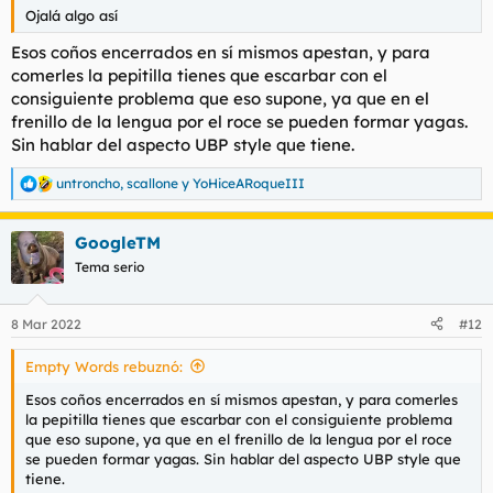
Ojalá algo así
Esos coños encerrados en sí mismos apestan, y para
comerles la pepitilla tienes que escarbar con el
consiguiente problema que eso supone, ya que en el
frenillo de la lengua por el roce se pueden formar yagas.
Sin hablar del aspecto UBP style que tiene.
untroncho
,
scallone
y
YoHiceARoqueIII
R
e
a
GoogleTM
c
c
Tema serio
i
o
n
8 Mar 2022
#12
e
s
Empty Words rebuznó:
:
Esos coños encerrados en sí mismos apestan, y para comerles
la pepitilla tienes que escarbar con el consiguiente problema
que eso supone, ya que en el frenillo de la lengua por el roce
se pueden formar yagas. Sin hablar del aspecto UBP style que
tiene.