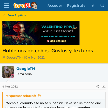
Acceder
Regístrate
Foro Rapiñas
Hablemos de coños. Gustos y texturas
I
F
GoogleTM
6 Mar 2022
n
e
i
c
GoogleTM
c
h
Tema serio
i
a
a
d
d
e
6 Mar 2022
#1
o
i
r
n
resquemor rebuznó:
d
i
e
c
Macho el cornudo ese no sé si pensar. Deve ser un marica que
l
i
quiere que le mande fotos o simplemente un risquetero