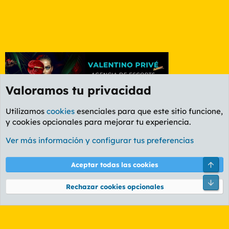
Valoramos tu privacidad
Utilizamos
cookies
esenciales para que este sitio funcione,
y cookies opcionales para mejorar tu experiencia.
Foro Rapiñas
Ver más información y configurar tus preferencias
Cookies
PL OLDSTYLE AMARILLO
Cambiar fuente
Español (ES)
Arri
Aceptar todas las cookies
Contáctanos
Términos y reglas
Política de privacidad
Ayuda
R
Pie
S
Rechazar cookies opcionales
S
®
Community platform by XenForo
© 2010-2026 XenForo Ltd.