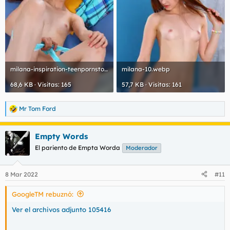
milana-inspiration-teenpornstorage-14.webp
milana-10.webp
68,6 KB · Visitas: 165
57,7 KB · Visitas: 161
Mr Tom Ford
R
e
a
Empty Words
c
c
El pariento de Empta Worda
Moderador
i
o
n
8 Mar 2022
#11
e
s
GoogleTM rebuznó:
:
Ver el archivos adjunto 105416