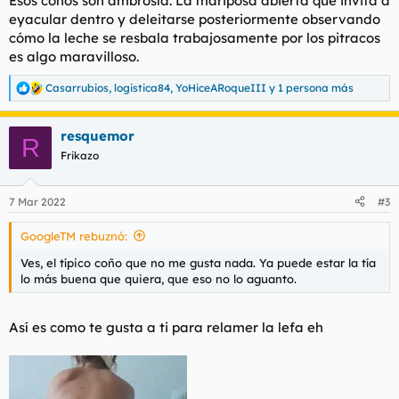
Esos coños son ambrosía. La mariposa abierta que invita a
eyacular dentro y deleitarse posteriormente observando
cómo la leche se resbala trabajosamente por los pitracos
es algo maravilloso.
Casarrubios
,
logistica84
,
YoHiceARoqueIII
y 1 persona más
R
e
a
resquemor
c
R
c
Frikazo
i
o
n
7 Mar 2022
#3
e
s
GoogleTM rebuznó:
:
Ves, el típico coño que no me gusta nada. Ya puede estar la tía
lo más buena que quiera, que eso no lo aguanto.
Así es como te gusta a ti para relamer la lefa eh