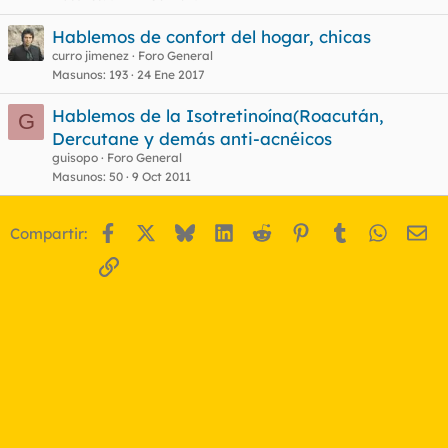
Hablemos de confort del hogar, chicas
curro jimenez
Foro General
Masunos
193
24 Ene 2017
Hablemos de la Isotretinoína(Roacután,
G
Dercutane y demás anti-acnéicos
guisopo
Foro General
Masunos
50
9 Oct 2011
Facebook
X
Bluesky
LinkedIn
Reddit
Pinterest
Tumblr
WhatsA
Em
Compartir:
Enlace