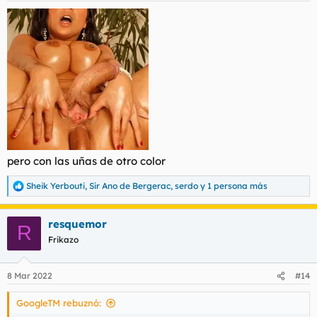
pero con las uñas de otro color
Sheik Yerbouti
,
Sir Ano de Bergerac
,
serdo
y 1 persona más
R
e
a
resquemor
c
R
c
Frikazo
i
o
n
8 Mar 2022
#14
e
s
GoogleTM rebuznó:
: