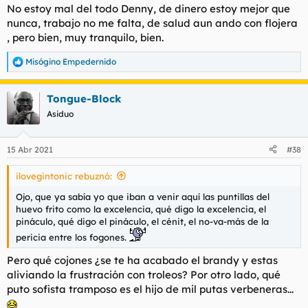
No estoy mal del todo Denny, de dinero estoy mejor que
nunca, trabajo no me falta, de salud aun ando con flojera
, pero bien, muy tranquilo, bien.
Misógino Empedernido
R
e
a
Tongue-Block
c
c
Asiduo
i
o
n
15 Abr 2021
#38
e
s
ilovegintonic rebuznó:
:
Ojo, que ya sabía yo que iban a venir aquí las puntillas del
huevo frito como la excelencia, qué digo la excelencia, el
pináculo, qué digo el pináculo, el cénit, el no-va-más de la
pericia entre los fogones.
Pero qué cojones ¿se te ha acabado el brandy y estas
aliviando la frustración con troleos? Por otro lado, qué
puto sofista tramposo es el hijo de mil putas verbeneras...