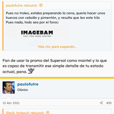
s
paulofutre rebuznó:
:
Pues no troleo, estaba preparando la cena, quería hacer unos
huevos con cebolla y pimentón, y resulta que leo este hilo
Pues nada, todo sea por el foroc:
Haz clic para expandir...
Fan de usar la promo del Supersol como mantel y lo que
es capaz de transmitir ese simple detalle de tu estado
actual, pana.
paulofutre
Clásico
Un calabacín relleno que me han dado esta tarde (solo gratino)
, y unos huevos fritos en una base de cebolla frita con sal y
pimentón
15 Abr 2021
#33
¿Placer de dioses?
Seguramente.
Sheik Yerbouti rebuznó: