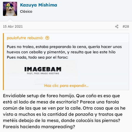
a
Kazuya Mishima
c
c
Clásico
i
o
n
15 Abr 2021
#28
e
s
paulofutre rebuznó:
:
Pues no troleo, estaba preparando la cena, quería hacer unos
huevos con cebolla y pimentón, y resulta que leo este hilo
Pues nada, todo sea por el foroc:
Haz clic para expandir...
Envidiable setup de foreo hamijo. Que coño es eso que
está al lado de mesa de escritorio? Parece una farola
común de las que se ven por la calle. Otra cosa que os he
visto a muchos es la cantidad de ponzoña y trastos que
metéis debajo de la mesa, donde colocáis las piernas?
Foreais haciendo manspreading?