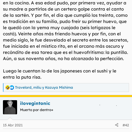
en la cocina. A esa edad pudo, por primera vez, ayudar a
su madre a partirlos de un certero golpe contra el canto
de la sartén. Y por fin, el día que cumplió los treinta, como
es tradición en su familia, pudo freír su primer huevo, que
le quedó con la yema muy cuajada (seis latigazos le
costó). Veinte años más friendo huevos y por fin, con el
medio siglo, le fue desvelado el secreto entre los secretos,
fue iniciada en el místico rito, en el arcano más oscuro y
recóndito de esa tarea que es el huevofritismo: la puntilla.
Aún, a sus noventa años, no ha alcanzado la perfección.
Luego le cuentan lo de los japoneses con el sushi y le
entra la puta risa.
Travelord
,
miliu
y
Kazuya Mishima
R
e
a
ilovegintonic
c
c
Muerto por dentro+
i
o
n
15 Abr 2021
#42
e
s