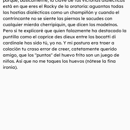
porque, básicamente, la clave de tus victorias dialécticas
está en que eres el Rocky de la oratoria: aguantas todas
las hostias dialécticas como un champiñón y cuando el
contrincante no se siente las piernas le sacudes con
cualquier mierda cherripiquin, que dicen los modelnos.
Pero sí te explicaré que quien falazmente ha destacado la
puntilla como el caprice des dieux entre los bocatti di
cardinale has sido tú, yo no. Y mi postura era traer a
colación tu craso error de creer, catetamente querido
amigo, que los "puntos" del huevo frito son un juego de
niños. Así que no me toques los huevos (nótese la fina
ironía).
Esta es la abuela Tomasa. Durante su infancia su padre le
permitía limpiar el gallinero, todos los días, desde que cumplió
los nueve años. A la edad de catorce años, por fin, pudo
recoger los huevos de las gallinas, y así anduvo hasta su
mayoría de edad, cuando su madre le permitió entrar en la