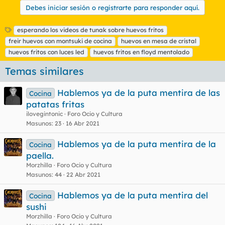
Debes iniciar sesión o registrarte para responder aquí.
E
esperando los videos de tunak sobre huevos fritos
t
freir huevos con montsuki de cocina
huevos en mesa de cristal
i
huevos fritos con luces led
huevos fritos en floyd mentolado
q
u
Temas similares
e
t
Hablemos ya de la puta mentira de las
a
Cocina
s
patatas fritas
ilovegintonic
Foro Ocio y Cultura
Masunos
23
16 Abr 2021
Hablemos ya de la puta mentira de la
Cocina
paella.
Morzhilla
Foro Ocio y Cultura
Masunos
44
22 Abr 2021
Hablemos ya de la puta mentira del
Cocina
sushi
Morzhilla
Foro Ocio y Cultura