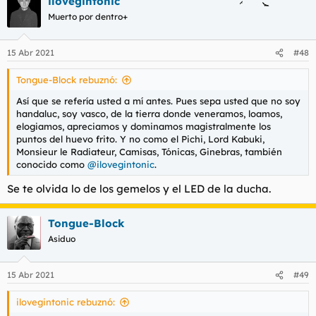
ilovegintonic
c
c
Muerto por dentro+
i
o
n
15 Abr 2021
#48
e
s
Tongue-Block rebuznó:
:
Así que se refería usted a mí antes. Pues sepa usted que no soy
handaluc, soy vasco, de la tierra donde veneramos, loamos,
elogiamos, apreciamos y dominamos magistralmente los
puntos del huevo frito. Y no como el Pichi, Lord Kabuki,
Monsieur le Radiateur, Camisas, Tónicas, Ginebras, también
conocido como
@ilovegintonic
.
Se te olvida lo de los gemelos y el LED de la ducha.
Tongue-Block
Asiduo
15 Abr 2021
#49
ilovegintonic rebuznó: