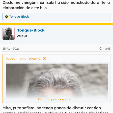
Disclaimer: ningún montsuki ha sido manchado durante la
:
elaboración de este hilo.
Tongue-Block
R
e
a
Tongue-Block
c
c
Asiduo
i
o
n
15 Abr 2021
#43
e
s
ilovegintonic rebuznó:
:
Haz clic para expandir...
Mira, puto sofista, no tengo ganas de discutir contigo