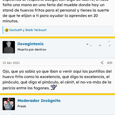
falta una mano en una feria del mueble donde hay un
stand de huevos fritos para el personal y tienes la suerte
de que te elijan a ti para ayudar lo aprendes en 20
minutos.
liachu69
y
Sheik Yerbouti
R
e
a
ilovegintonic
c
c
Muerto por dentro+
i
o
n
15 Abr 2021
#35
e
s
Ojo, que ya sabía yo que iban a venir aquí las puntillas del
:
huevo frito como la excelencia, qué digo la excelencia, el
pináculo, qué digo el pináculo, el cénit, el no-va-más de la
pericia entre los fogones.
Moderador Incógnito
Freak