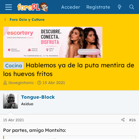
Acceder
Regístrate
Foro Ocio y Cultura
Hablemos ya de la puta mentira de
Cocina
los huevos fritos
I
F
ilovegintonic
15 Abr 2021
n
e
i
c
Tongue-Block
c
h
Asiduo
i
a
a
d
d
e
15 Abr 2021
#26
o
i
r
n
Por partes, amigo Montxito:
d
i
e
c