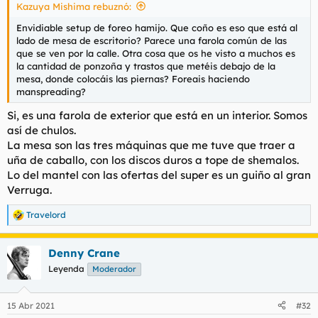
Kazuya Mishima rebuznó:
Envidiable setup de foreo hamijo. Que coño es eso que está al
lado de mesa de escritorio? Parece una farola común de las
que se ven por la calle. Otra cosa que os he visto a muchos es
la cantidad de ponzoña y trastos que metéis debajo de la
mesa, donde colocáis las piernas? Foreais haciendo
manspreading?
Si, es una farola de exterior que está en un interior. Somos
así de chulos.
La mesa son las tres máquinas que me tuve que traer a
uña de caballo, con los discos duros a tope de shemalos.
Lo del mantel con las ofertas del super es un guiño al gran
Verruga.
Travelord
R
e
a
Denny Crane
c
c
Leyenda
Moderador
i
o
n
15 Abr 2021
#32
e