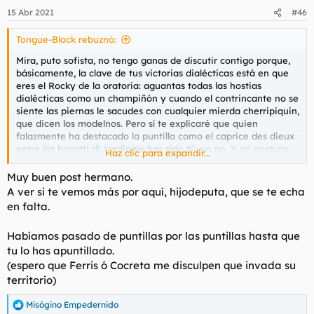
15 Abr 2021
#46
Tongue-Block rebuznó:
Mira, puto sofista, no tengo ganas de discutir contigo porque,
básicamente, la clave de tus victorias dialécticas está en que
eres el Rocky de la oratoria: aguantas todas las hostias
dialécticas como un champiñón y cuando el contrincante no se
siente las piernas le sacudes con cualquier mierda cherripiquin,
que dicen los modelnos. Pero sí te explicaré que quien
falazmente ha destacado la puntilla como el caprice des dieux
entre los bocatti di cardinale has sido tú, yo no. Y mi postura
Haz clic para expandir...
era traer a colación tu craso error de creer, catetamente
querido amigo, que los "puntos" del huevo frito son un juego de
Muy buen post hermano.
niños. Así que no me toques los huevos (nótese la fina ironía).
A ver si te vemos más por aquí, hijodeputa, que se te echa
en falta.
Habíamos pasado de puntillas por las puntillas hasta que
tu lo has apuntillado.
(espero que Ferris ó Cocreta me disculpen que invada su
territorio)
Misógino Empedernido
R