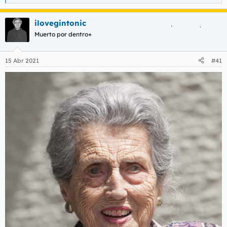
e
a
ilovegintonic
c
c
Muerto por dentro+
i
o
n
15 Abr 2021
#41
e
s
: