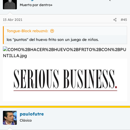
c
Muerto por dentro+
i
o
n
15 Abr 2021
#45
e
s
Tongue-Block rebuznó:
:
los "puntos" del huevo frito son un juego de niños.
paulofutre
Clásico