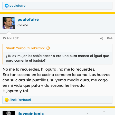
paulofutre
R
e
a
paulofutre
c
c
Clásico
i
o
n
15 Abr 2021
#44
e
s
Sheik Yerbouti rebuznó:
:
¿Tu ex-mujer los sabía hacer o era una puta manca al igual que
para comerte el badajo?
No me lo recuerdes, hijoputa, no me lo recuerdes.
Era tan sosona en la cocina como en la cama. Los huevos
con su clara sin puntillas, su yema medio dura, me cago
en mi vida que puta vida sosona he llevado.
Hijoputa y tal.
Sheik Yerbouti
R
e
a
ilovegintonic
c