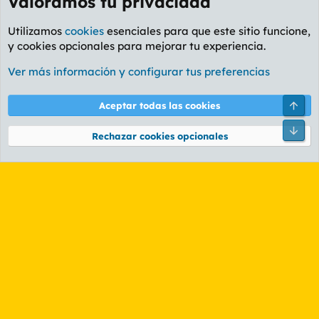
Valoramos tu privacidad
Utilizamos
cookies
esenciales para que este sitio funcione,
y cookies opcionales para mejorar tu experiencia.
Foro Ocio y Cultura
Ver más información y configurar tus preferencias
Cookies
PL OLDSTYLE AMARILLO
Cambiar fuente
Español (ES)
Arri
Aceptar todas las cookies
Contáctanos
Términos y reglas
Política de privacidad
Ayuda
R
Pie
S
Rechazar cookies opcionales
S
®
Community platform by XenForo
© 2010-2026 XenForo Ltd.