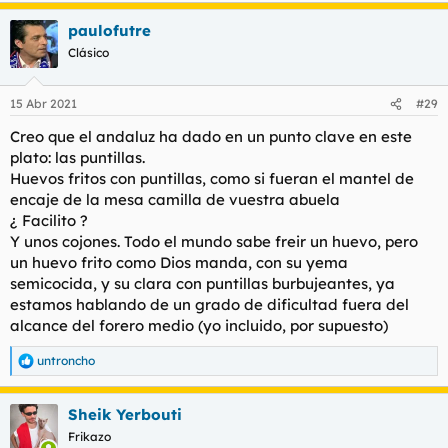
Un calabacín relleno que me han dado esta tarde (solo gratino)
paulofutre
, y unos huevos fritos en una base de cebolla frita con sal y
Clásico
pimentón
¿Placer de dioses?
Seguramente.
15 Abr 2021
#29
Hijosdeputa.
Creo que el andaluz ha dado en un punto clave en este
plato: las puntillas.
Huevos fritos con puntillas, como si fueran el mantel de
encaje de la mesa camilla de vuestra abuela
¿ Facilito ?
Y unos cojones. Todo el mundo sabe freir un huevo, pero
un huevo frito como Dios manda, con su yema
semicocida, y su clara con puntillas burbujeantes, ya
estamos hablando de un grado de dificultad fuera del
alcance del forero medio (yo incluido, por supuesto)
untroncho
R
e
a
Sheik Yerbouti
c
c
Frikazo
i