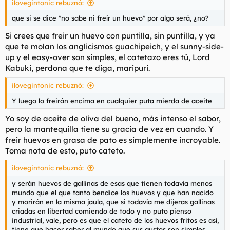
ilovegintonic rebuznó:
l
i
t
o
que si se dice "no sabe ni freír un huevo" por algo será, ¿no?
e
Si crees que freir un huevo con puntilla, sin puntilla, y ya
m
a
que te molan los anglicismos guachipeich, y el
sunny-side-
up
y el
easy-over
son simples, el catetazo eres tú, Lord
Kabuki, perdona que te diga, maripuri.
ilovegintonic rebuznó:
Y luego lo freirán encima en cualquier puta mierda de aceite
Yo soy de aceite de oliva del bueno, más intenso el sabor,
pero la mantequilla tiene su gracia de vez en cuando. Y
freir huevos en grasa de pato es simplemente
incroyable
.
Toma nota de esto, puto cateto.
ilovegintonic rebuznó:
y serán huevos de gallinas de esas que tienen todavía menos
mundo que el que tanto bendice los huevos y que han nacido
y morirán en la misma jaula, que si todavía me dijeras gallinas
criadas en libertad comiendo de todo y no puto pienso
industrial, vale, pero es que el cateto de los huevos fritos es así,
tiene que hacer saber al mundo que sus gustos son simples