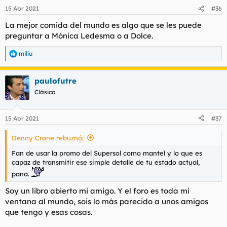
15 Abr 2021
#36
La mejor comida del mundo es algo que se les puede
preguntar a Mónica Ledesma o a Dolce.
miliu
R
e
a
paulofutre
c
c
Clásico
i
o
n
15 Abr 2021
#37
e
s
Denny Crane rebuznó:
:
Fan de usar la promo del Supersol como mantel y lo que es
capaz de transmitir ese simple detalle de tu estado actual,
pana.
Soy un libro abierto mi amigo. Y el foro es toda mi
ventana al mundo, sois lo más parecido a unos amigos
que tengo y esas cosas.