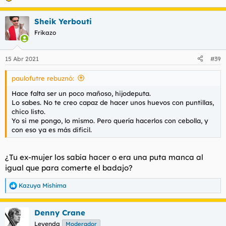
Sheik Yerbouti
Frikazo
15 Abr 2021
#39
paulofutre rebuznó:
Hace falta ser un poco mañoso, hijodeputa.
Lo sabes. No te creo capaz de hacer unos huevos con puntillas,
chico listo.
Yo si me pongo, lo mismo. Pero quería hacerlos con cebolla, y
con eso ya es más dificil.
¿Tu ex-mujer los sabía hacer o era una puta manca al
igual que para comerte el badajo?
Kazuya Mishima
R
e
a
Denny Crane
c
c
Leyenda
Moderador