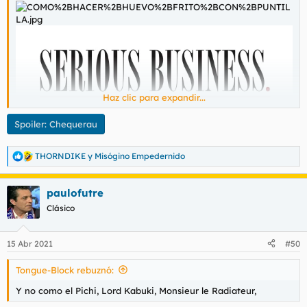
Haz clic para expandir...
Spoiler:
Chequerau
THORNDIKE
y
Misógino Empedernido
R
e
a
paulofutre
c
c
Clásico
i
o
n
15 Abr 2021
#50
e
s
Tongue-Block rebuznó:
:
Y no como el Pichi, Lord Kabuki, Monsieur le Radiateur,