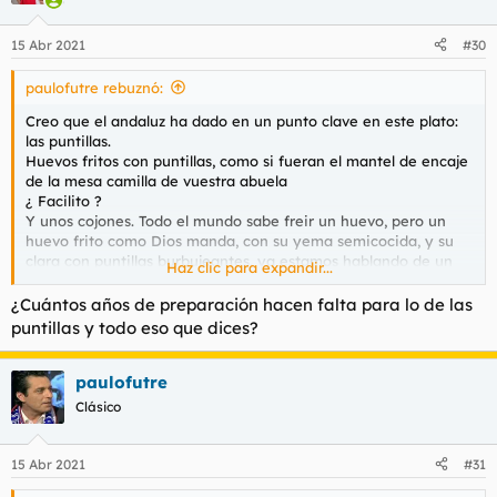
o
n
15 Abr 2021
#30
e
s
paulofutre rebuznó:
:
Creo que el andaluz ha dado en un punto clave en este plato:
las puntillas.
Huevos fritos con puntillas, como si fueran el mantel de encaje
de la mesa camilla de vuestra abuela
¿ Facilito ?
Y unos cojones. Todo el mundo sabe freir un huevo, pero un
huevo frito como Dios manda, con su yema semicocida, y su
clara con puntillas burbujeantes, ya estamos hablando de un
Haz clic para expandir...
grado de dificultad fuera del alcance del forero medio (yo
incluido, por supuesto)
¿Cuántos años de preparación hacen falta para lo de las
puntillas y todo eso que dices?
paulofutre
Clásico
15 Abr 2021
#31