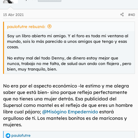
i
o
n
15 Abr 2021
#40
e
s
paulofutre rebuznó:
:
Soy un libro abierto mi amigo. Y el foro es toda mi ventana al
mundo, sois lo más parecido a unos amigos que tengo y esas
cosas.
No estoy mal del todo Denny, de dinero estoy mejor que
nunca, trabajo no me falta, de salud aun ando con flojera , pero
bien, muy tranquilo, bien.
No era por el aspecto económico -le estimo y me alegra
saber que está bien- sino porque refleja perfectamente
que no tienes una mujer detrás. Esa publicidad del
Supersol como mantel es el reflejo de que eres un hombre
libre cual pájaro;
@Misógino Empedernido
estará
orgulloso de ti. Los manteles bonitos es de mariconas y
mujeres.
paulofutre
R