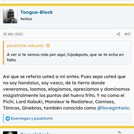
e
a
Tongue-Block
c
c
Asiduo
i
o
n
15 Abr 2021
#47
e
s
paulofutre rebuznó:
:
A ver si te vemos más por aquí, hijodeputa, que se te echa en
falta.
Así que se refería usted a mí antes. Pues sepa usted que
no soy handaluc, soy vasco, de la tierra donde
veneramos, loamos, elogiamos, apreciamos y dominamos
magistralmente los puntos del huevo frito. Y no como el
Pichi, Lord Kabuki, Monsieur le Radiateur, Camisas,
Tónicas, Ginebras, también conocido como
@ilovegintonic
.
Hijo de puta.
Exemingas
y
paulofutre
R
e
a