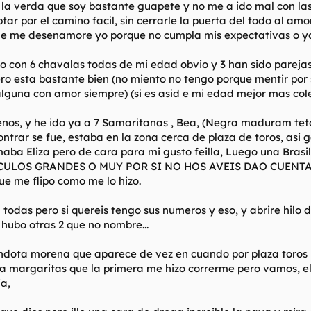
, la verda que soy bastante guapete y no me a ido mal con l
ar por el camino facil, sin cerrarle la puerta del todo al amo
e me desenamore yo porque no cumpla mis expectativas o yo 
tado con 6 chavalas todas de mi edad obvio y 3 han sido par
ro esta bastante bien (no miento no tengo porque mentir por
lguna con amor siempre) (si es asid e mi edad mejor mas col
enos, y he ido ya a 7 Samaritanas , Bea, (Negra maduram t
ontrar se fue, estaba en la zona cerca de plaza de toros, as
ba Eliza pero de cara para mi gusto feilla, Luego una Brasil
 CULOS GRANDES O MUY POR SI NO HOS AVEIS DAO CUENTA) y
e me flipo como me lo hizo.
n todas pero si quereis tengo sus numeros y eso, y abrire hi
 hubo otras 2 que no nombre...
andota morena que aparece de vez en cuando por plaza toros
a margaritas que la primera me hizo correrme pero vamos, el 
ja,