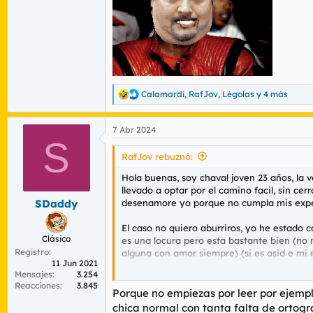
Calamardi
,
RafJov
,
Légolas
y 4 más
R
e
a
7 Abr 2024
c
S
c
i
RafJov rebuznó:
o
n
Hola buenas, soy chaval joven 23 años, la
e
llevado a optar por el camino facil, sin ce
s
desenamore yo porque no cumpla mis expect
SDaddy
:
El caso no quiero aburriros, yo he estad
Clásico
es una locura pero esta bastante bien (no
Registro
alguna con amor siempre) (si es asid e mi
11 Jun 2021
Mensajes
3.254
LLevo 1 año en este mundillo o algo meno
Reacciones
3.845
gustaria encontrar se fue, estaba en la z
Porque no empiezas por leer por ejempl
pero de cara para mi gusto feilla, Luego
chica normal con tanta falta de ortogr