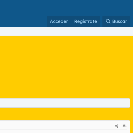
Acceder
Regístrate
Buscar
#1