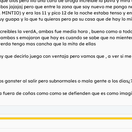
que dios pero illo una cara de droga increible la pava y mira
s jajajaj pero que entre la zona que soy nuevo me pongo ner
MINTIO) y era las 11 y pico 12 de la noche estaba tenso y e
muy guapa y lo que tu quieras pero pa su casa que de hay lo mi
ncreibles la verdA, ambas fue media hora , bueno como a tod
mbas s emojaron que hay es cuando se sabe que no mienten y
verda tengo mas cancha que la mita de ellas
hay que decirlo juego con ventaja pero vamos que , a ver si 
s ganster al salir pero subnormales o mala gente a los dias¿
 ya fuera de coñas como como se defienden que es como imagi