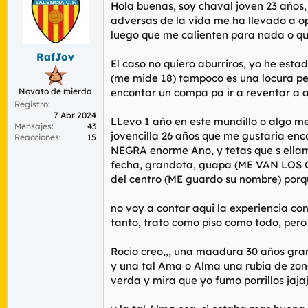
r
n
Hola buenas, soy chaval joven 23 años
d
i
adversas de la vida me ha llevado a opt
e
c
luego que me calienten para nada o qu
l
i
t
o
RafJov
El caso no quiero aburriros, yo he es
e
(me mide 18) tampoco es una locura pe
m
Novato de mierda
a
encontar un compa pa ir a reventar a a
Registro
7 Abr 2024
LLevo 1 año en este mundillo o algo m
Mensajes
43
jovencilla 26 años que me gustaria enc
Reacciones
15
NEGRA enorme Ano, y tetas que s ellama
fecha, grandota, guapa (ME VAN LOS
del centro (ME guardo su nombre) porqu
no voy a contar aqui la experiencia co
tanto, trato como piso como todo, pero
Rocio creo,,, una maadura 30 años gr
y una tal Ama o Alma una rubia de zon
verda y mira que yo fumo porrillos jaja