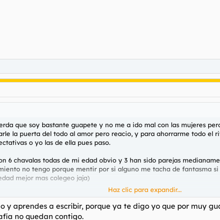
 verda que soy bastante guapete y no me a ido mal con las mujeres pe
rrarle la puerta del todo al amor pero reacio, y para ahorrarme todo el
ativas o yo las de ella pues paso.
o con 6 chavalas todas de mi edad obvio y 3 han sido parejas median
 miento no tengo porque mentir por si alguno me tacha de fantasma si
 edad mejor mas colegeo jaja)
Haz clic para expandir...
s, y he ido ya a 7 Samaritanas , Bea, (Negra maduram tetona) Una Co
ona cerca de plaza de toros, asi gorditam bueno con curvas ya me ent
o y aprendes a escribir, porque ya te digo yo que por muy gu
 una Brasileña llamada Paula, (la que mejor me lo hizo asta esa fe
afía no quedan contigo.