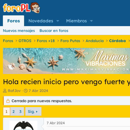
Foros
Novedades
Miembros
Nuevos mensajes
Buscar en foros
Foros
OTROS
Foros +18
Foro Putas
Andalucía
Córdoba
Hola recien inicio pero vengo fuerte 
I
F
RafJov
7 Abr 2024
n
e
i
Cerrado para nuevas respuestas.
c
c
h
i
a
1
2
3
Sig.
a
d
d
e
7 Abr 2024
o
i