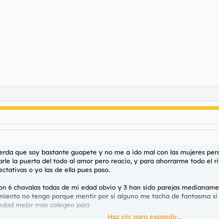
 verda que soy bastante guapete y no me a ido mal con las mujeres pe
rrarle la puerta del todo al amor pero reacio, y para ahorrarme todo el
ativas o yo las de ella pues paso.
o con 6 chavalas todas de mi edad obvio y 3 han sido parejas median
 miento no tengo porque mentir por si alguno me tacha de fantasma si
 edad mejor mas colegeo jaja)
Haz clic para expandir...