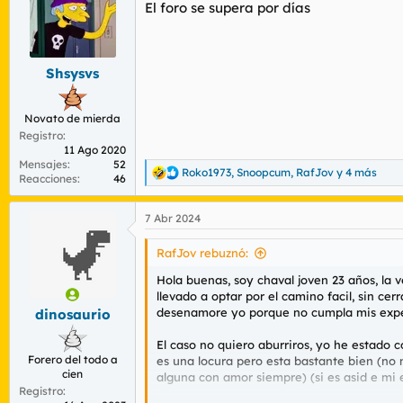
El foro se supera por días
i
o
n
e
s
Shsysvs
:
Novato de mierda
Registro
11 Ago 2020
Mensajes
52
Roko1973
,
Snoopcum
,
RafJov
y 4 más
R
Reacciones
46
e
a
7 Abr 2024
c
c
i
RafJov rebuznó:
o
n
Hola buenas, soy chaval joven 23 años, la
e
llevado a optar por el camino facil, sin ce
s
desenamore yo porque no cumpla mis expect
dinosaurio
:
El caso no quiero aburriros, yo he estad
Forero del todo a
es una locura pero esta bastante bien (no
cien
alguna con amor siempre) (si es asid e mi
Registro