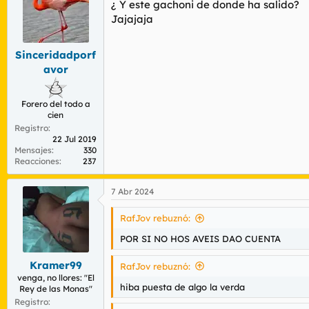
¿ Y este gachoni de donde ha salido?
no os sentis de puta madre y como putos g
Jajajaja
a algunas le saque algo de info seria ya 
Sinceridadporf
avor
Forero del todo a
cien
Registro
22 Jul 2019
Mensajes
330
Reacciones
237
7 Abr 2024
RafJov rebuznó:
POR SI NO HOS AVEIS DAO CUENTA
Kramer99
RafJov rebuznó:
venga, no llores: "El
hiba puesta de algo la verda
Rey de las Monas"
Registro