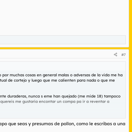
#7
ro por muchas cosas en general malas o adversas de la vida me ha
 ritual de cortejo y luego que me calienten para nada o que me
amente duraderas, nunca s eme han quejado (me mide 18) tampoco
 quereis me gustaria encontar un compa pa ir a reventar a
lombiana que no recuerdo el nombre jovencilla 26 años que me
endeis, Luego una NEGRA enorme Ano, y tetas que s ellamaba Eliza
apo que seas y presumas de pollon, como le escribas a una
cha, grandota, guapa (ME VAN LOS CULOS GRANDES O MUY POR SI NO