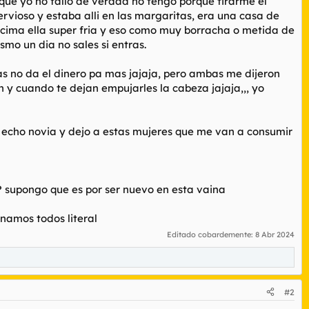
 que yo no fallo de verdad no tengo porque tirarme el
vioso y estaba alli en las margaritas, era una casa de
ncima ella super fria y eso como muy borracha o metida de
smo un dia no sales si entras.
as no da el dinero pa mas jajaja, pero ambas me dijeron
 cuando te dejan empujarles la cabeza jajaja,,, yo
me echo novia y dejo a estas mujeres que me van a consumir
? supongo que es por ser nuevo en esta vaina
namos todos literal
Editado cobardemente:
8 Abr 2024
#2