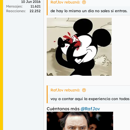
10 Jun 2016
RafJov rebuznó:
Mensajes
11.621
de hay lo mismo un dia no sales si entras.
Reacciones
22.252
RafJov rebuznó:
voy a contar aqui la experiencia con todas
Cuéntanos más
@RafJov