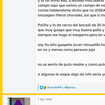
y la tal Alma esa, si estaba mas buena 
campo aqui que somos un campo de nabo
varias habiendome dicho que no (OSEA 
lorazepan literal chavales, asi que si 
PaOla y la de cerca del bocadi de 30 i
que muy guapo que muy buena polla y a
siempre me hago el inexperto pero en 
soy tio alto guapete joven tatuadillo 
en na y menos como persona jaja
no os sentis de puta madre y como puto
a algunas le saque algo de info seria
Kramer99
y
Albertcu
R
e
a
7 Abr 2024
c
c