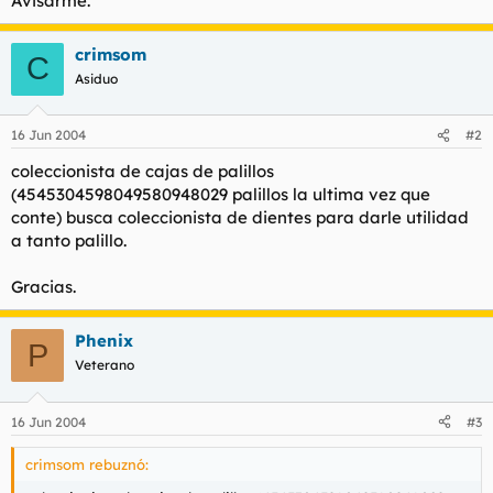
Avisarme.
t
o
e
m
crimsom
C
a
Asiduo
16 Jun 2004
#2
coleccionista de cajas de palillos
(4545304598049580948029 palillos la ultima vez que
conte) busca coleccionista de dientes para darle utilidad
a tanto palillo.
Gracias.
Phenix
P
Veterano
16 Jun 2004
#3
crimsom rebuznó: