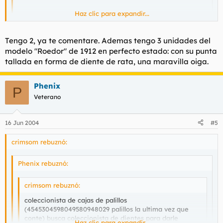
Haz clic para expandir...
Gracias.
Haz clic para expandir...
¿ Tienes la de palident, modelo del 87? Llevo buscándola como
Tengo 2, ya te comentare. Ademas tengo 3 unidades del
un loco des de hace meses.
modelo "Roedor" de 1912 en perfecto estado: con su punta
tallada en forma de diente de rata, una maravilla oiga.
Phenix
P
Veterano
16 Jun 2004
#5
crimsom rebuznó:
Phenix rebuznó:
crimsom rebuznó:
coleccionista de cajas de palillos
(4545304598049580948029 palillos la ultima vez que
conte) busca coleccionista de dientes para darle
Haz clic para expandir...