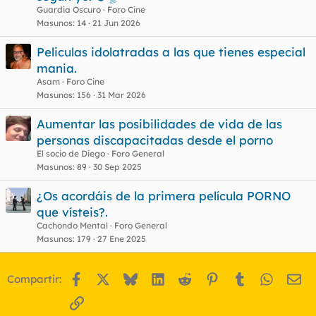
Guardia Oscuro
Foro Cine
Masunos
14
21 Jun 2026
Peliculas idolatradas a las que tienes especial
mania.
Asam
Foro Cine
Masunos
156
31 Mar 2026
Aumentar las posibilidades de vida de las
personas discapacitadas desde el porno
El socio de Diego
Foro General
Masunos
89
30 Sep 2025
¿Os acordáis de la primera película PORNO
que vísteis?.
Cachondo Mental
Foro General
Masunos
179
27 Ene 2025
Facebook
X
Bluesky
LinkedIn
Reddit
Pinterest
Tumblr
WhatsA
Em
Compartir:
Enlace