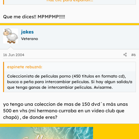
utilidad a tanto palillo.
Haz clic para expandir...
Gracias.
Haz clic para expandir...
Que me dices!! MPMPMP!!!!!
Tengo 2, ya te comentare. Ademas tengo 3 unidades del
¿ Tienes la de palident, modelo del 87? Llevo buscándola
jakes
modelo "Roedor" de 1912 en perfecto estado: con su punta
como un loco des de hace meses.
Veterano
tallada en forma de diente de rata, una maravilla oiga.
16 Jun 2004
#6
espinete rebuznó:
Coleccionista de peliculas porno (450 titulos en formato cd),
busca a peña para intercambiar peliculas. Si hay algun salido/a
que tenga ganas de intercambiar peliculas. Avisarme.
yo tengo una coleccion de mas de 150 dvd´s más unas
500 en vhs (mi hermano curraba en un video club que
chapó) , de donde eres?