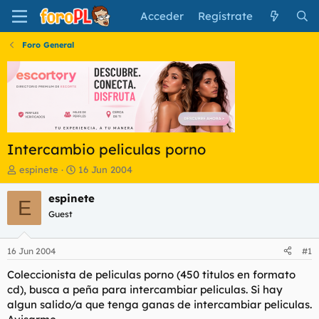
Acceder
Regístrate
Foro General
Intercambio peliculas porno
I
F
espinete
16 Jun 2004
n
e
i
c
espinete
E
c
h
Guest
i
a
a
d
d
e
16 Jun 2004
#1
o
i
r
n
Coleccionista de peliculas porno (450 titulos en formato
d
i
cd), busca a peña para intercambiar peliculas. Si hay
e
c
algun salido/a que tenga ganas de intercambiar peliculas.
l
i