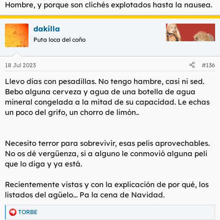
Hombre, y porque son clichés explotados hasta la nausea.
dakilla
Puta loca del coño
18 Jul 2023
#136
Llevo días con pesadillas. No tengo hambre, casi ni sed.
Bebo alguna cerveza y agua de una botella de agua
mineral congelada a la mitad de su capacidad. Le echas
un poco del grifo, un chorro de limón..
Necesito terror para sobrevivir, esas pelis aprovechables.
No os dé vergüenza, si a alguno le conmovió alguna peli
que lo diga y ya está.
Recientemente vistas y con la explicación de por qué, los
listados del agüelo... Pa la cena de Navidad.
TORBE
R