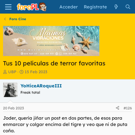
Acceder
Regístrate
Foro Cine
Tus 10 películas de terror favoritas
I
F
UBP
15 Feb 2023
n
e
i
c
YoHiceARoqueIII
c
h
Freak total
i
a
a
d
d
e
20 Feb 2023
#126
o
i
r
n
Joder, quería jiñar un post en dos partes, de esos para
d
i
enmarcar y colgar encima del tigre y veo que ni de puta
e
c
coña.
l
i