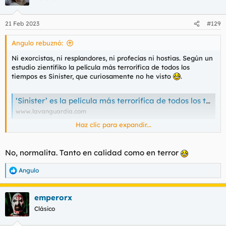
i
o
n
21 Feb 2023
#129
e
s
Angulo rebuznó:
:
Ni exorcistas, ni resplandores, ni profecías ni hostias. Según un
estudio zientífiko la película más terrorífica de todos los
tiempos es Sinister, que curiosamente no he visto
.
‘Sinister’ es la película más terrorífica de todos los tiempos
www.lavanguardia.com
Haz clic para expandir...
¿Alguien que la haya visto puede decir si es para tanto?
No, normalita. Tanto en calidad como en terror
Angulo
R
e
a
emperorx
c
c
Clásico
i
o