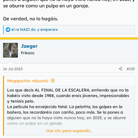
se aburre como un pulpo en un garaje.
De verdad, no lo hagáis.
el re NAZI do.
y
emperorx
R
e
a
Jaeger
c
c
Frikazo
i
o
n
16 Jul 2023
#135
e
s
Megapoitier rebuznó:
:
Los que decís AL FINAL DE LA ESCALERA, entiendo que no la
habéis visto desde 1988, cuando erais jóvenes, impresionables
y teníais pelo.
La película ha envejecido fatal. La pelotita, los golpes en la
bañera, los recordaréis con cariño, poco más. Se la pones a
alguien que no la haya visto nunca hoy, en 2023, y se aburre
como un pulpo en un garaje.
Haz clic para expandir...
De verdad, no lo hagáis.