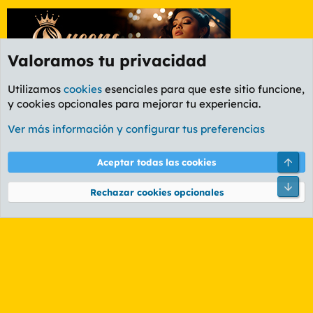
Valoramos tu privacidad
Utilizamos
cookies
esenciales para que este sitio funcione,
y cookies opcionales para mejorar tu experiencia.
Foro Cine
Ver más información y configurar tus preferencias
Cookies
PL OLDSTYLE AMARILLO
Cambiar fuente
Español (ES)
Arri
Aceptar todas las cookies
Contáctanos
Términos y reglas
Política de privacidad
Ayuda
R
Pie
S
Rechazar cookies opcionales
S
®
Community platform by XenForo
© 2010-2026 XenForo Ltd.