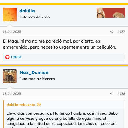
e
a
dakilla
c
c
Puta loca del coño
i
o
n
18 Jul 2023
#137
e
s
El Maquinista no me pareció mal, por cierto, es
:
entretenida, pero necesito urgentemente un peliculón.
TORBE
R
e
a
Max_Demian
c
c
Puta rata traicionera
i
o
n
18 Jul 2023
#138
e
s
dakilla rebuznó:
:
Llevo días con pesadillas. No tengo hambre, casi ni sed. Bebo
alguna cerveza y agua de una botella de agua mineral
congelada a la mitad de su capacidad. Le echas un poco del