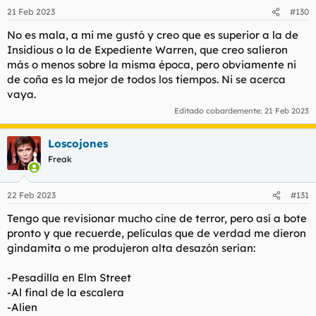
n
21 Feb 2023
#130
e
s
No es mala, a mi me gustó y creo que es superior a la de
:
Insidious o la de Expediente Warren, que creo salieron
más o menos sobre la misma época, pero obviamente ni
de coña es la mejor de todos los tiempos. Ni se acerca
vaya.
Editado cobardemente:
21 Feb 2023
Loscojones
Freak
22 Feb 2023
#131
Tengo que revisionar mucho cine de terror, pero así a bote
pronto y que recuerde, películas que de verdad me dieron
gindamita o me produjeron alta desazón serían:
-Pesadilla en Elm Street
-Al final de la escalera
-Alien