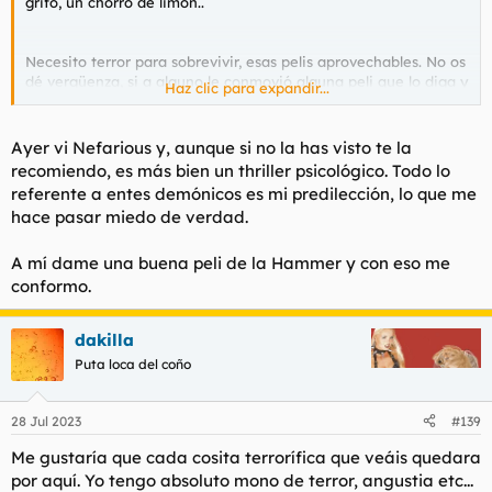
grifo, un chorro de limón..
Necesito terror para sobrevivir, esas pelis aprovechables. No os
dé vergüenza, si a alguno le conmovió alguna peli que lo diga y
Haz clic para expandir...
ya está.
Recientemente vistas y con la explicación de por qué, los
Ayer vi Nefarious y, aunque si no la has visto te la
listados del agüelo... Pa la cena de Navidad.
recomiendo, es más bien un thriller psicológico. Todo lo
referente a entes demónicos es mi predilección, lo que me
hace pasar miedo de verdad.
A mí dame una buena peli de la Hammer y con eso me
conformo.
dakilla
Puta loca del coño
28 Jul 2023
#139
Me gustaría que cada cosita terrorífica que veáis quedara
por aquí. Yo tengo absoluto mono de terror, angustia etc...