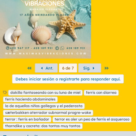
o
n
e
s
:
Primero
Último
Ant.
6 de 7
Sig.
Debes iniciar sesión o registrarte para responder aquí.
E
dakilla fantaseando con su luna de miel
ferris con diarrea
t
ferris haciendo abdominales
i
la de aquellos niños gallegos y el pederasta
q
sæterbakken aterrador subnormal progre-woke
u
terror : ferris en bañador
e
terror es oler un peo de ferris el asqueroso
t
thorndike y cocreta: dos tontos muy tontos
a
s