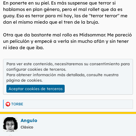
En ponerte en su piel. Es más suspense que terror si
hablamos en plan género, pero el mal rollet que da es
guay. Eso es terror para mí hoy, las de "terror terror" me
dan el mismo miedo que el tren de la bruja.
Otra que da bastante mal rollo es Midsommar. Me pareció
un peliculón y empecé a verla sin mucho afán y sin tener
ni idea de que iba.
Para ver este contenido, necesitaremos su consentimiento para
configurar cookies de terceros.
Para obtener información más detallada, consulte nuestra
página de cookies
.
Aceptar cookies de terceros
TORBE
R
e
a
Angulo
c
c
Clásico
i
o