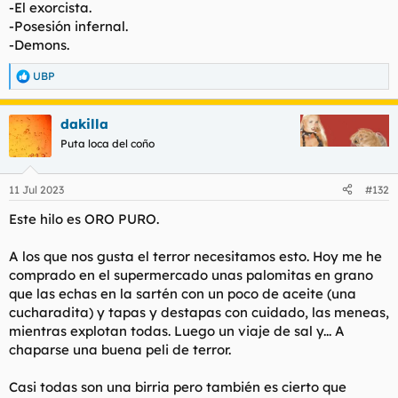
-El exorcista.
-Posesión infernal.
-Demons.
UBP
R
e
a
dakilla
c
c
Puta loca del coño
i
o
n
11 Jul 2023
#132
e
s
Este hilo es ORO PURO.
:
A los que nos gusta el terror necesitamos esto. Hoy me he
comprado en el supermercado unas palomitas en grano
que las echas en la sartén con un poco de aceite (una
cucharadita) y tapas y destapas con cuidado, las meneas,
mientras explotan todas. Luego un viaje de sal y... A
chaparse una buena peli de terror.
Casi todas son una birria pero también es cierto que