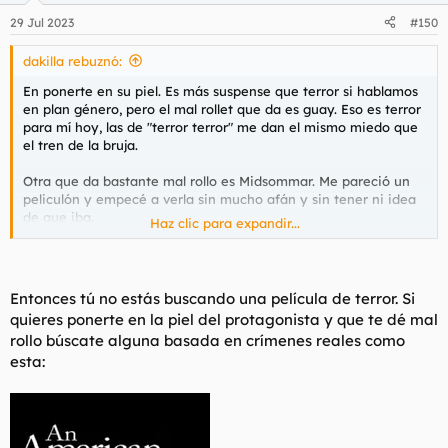
n
29 Jul 2023
#150
e
s
dakilla rebuznó:
:
En ponerte en su piel. Es más suspense que terror si hablamos
en plan género, pero el mal rollet que da es guay. Eso es terror
para mí hoy, las de "terror terror" me dan el mismo miedo que
el tren de la bruja.
Otra que da bastante mal rollo es Midsommar. Me pareció un
peliculón y empecé a verla sin mucho afán y sin tener ni idea
de que iba.
Haz clic para expandir...
Para ver este contenido, necesitaremos su consentimiento
para configurar cookies de terceros.
Entonces tú no estás buscando una película de terror. Si
Para obtener información más detallada, consulte nuestra
quieres ponerte en la piel del protagonista y que te dé mal
página de cookies
.
rollo búscate alguna basada en crímenes reales como
Aceptar cookies de terceros
esta: