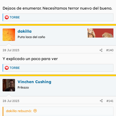
Dejaos de enumerar. Necesitamos terror nuevo del bueno.
TORBE
R
e
a
dakilla
c
c
Puta loca del coño
i
o
n
28 Jul 2023
#140
e
s
Y explicado un poco para ver
:
TORBE
R
e
a
Vinchen Cushing
c
c
Frikazo
i
o
n
28 Jul 2023
#141
e
s
dakilla rebuznó:
: