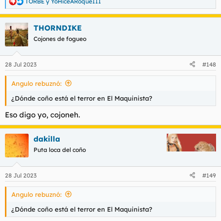
TORBE
y
YoHiceARoqueIII
R
e
a
THORNDIKE
c
c
Cojones de fogueo
i
o
n
28 Jul 2023
#148
e
s
Angulo rebuznó:
:
¿Dónde coño está el terror en El Maquinista?
Eso digo yo, cojoneh.
dakilla
Puta loca del coño
28 Jul 2023
#149
Angulo rebuznó:
¿Dónde coño está el terror en El Maquinista?