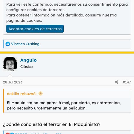
Para ver este contenido, necesitaremos su consentimiento para
configurar cookies de terceros.
Para obtener información más detallada, consulte nuestra
página de cookies
.
Aceptar cookies de terceros
Vinchen Cushing
R
e
a
Angulo
c
c
Clásico
i
o
n
28 Jul 2023
#147
e
s
dakilla rebuznó:
:
El Maquinista no me pareció mal, por cierto, es entretenida,
pero necesito urgentemente un peliculón.
¿Dónde coño está el terror en El Maquinista?