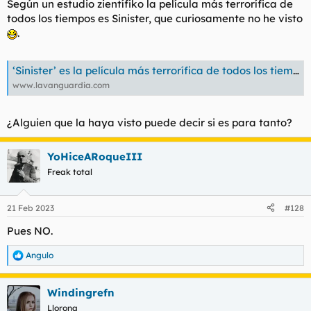
Según un estudio zientífiko la película más terrorífica de
todos los tiempos es Sinister, que curiosamente no he visto
.
‘Sinister’ es la película más terrorífica de todos los tiempos
www.lavanguardia.com
¿Alguien que la haya visto puede decir si es para tanto?
YoHiceARoqueIII
Freak total
21 Feb 2023
#128
Pues NO.
Angulo
R
e
a
Windingrefn
c
c
Llorona