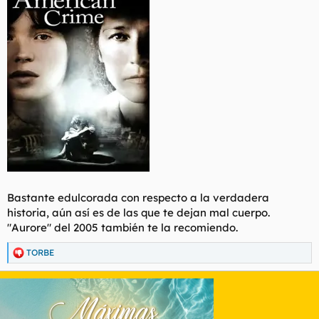
Bastante edulcorada con respecto a la verdadera
historia, aún así es de las que te dejan mal cuerpo.
"Aurore" del 2005 también te la recomiendo.
TORBE
R
e
a
c
c
i