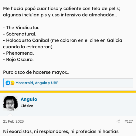
t
o
e
Me hacía popó cuantioso y caliente con tela de pelis;
m
algunas incluían pis y uso intensivo de almohadón...
a
- The Vindicator.
- Sobrenatural.
- Holocausto Caníbal (me colaron en el cine en Galicia
cuando la estrenaron).
- Phenomena.
- Rojo Oscuro.
Puto asco de hacerse mayor...
Monstroid
,
Angulo
y
UBP
R
e
a
Angulo
c
c
Clásico
i
o
n
21 Feb 2023
#127
e
s
Ni exorcistas, ni resplandores, ni profecías ni hostias.
: