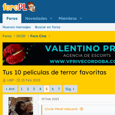
Foros
Novedades
Miembros
Nuevos mensajes
Buscar en foros
Foros
OCIO
Foro Cine
Tus 10 películas de terror favoritas
I
F
UBP
15 Feb 2023
n
e
Ant.
1
2
3
4
5
6
7
Sig.
i
c
c
h
i
a
19 Feb 2023
a
d
d
e
Uncle Meat rebuznó:
o
i