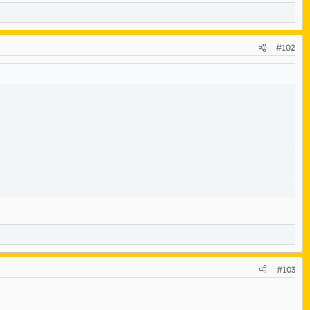
#102
ces.
#103