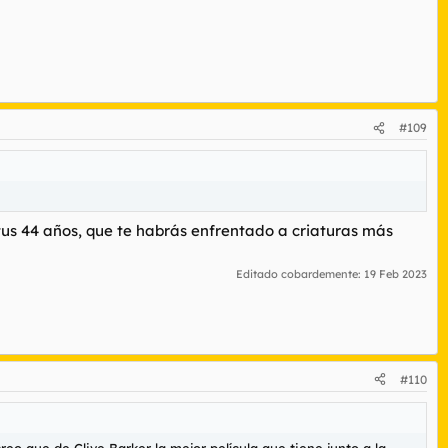
#109
tus 44 años, que te habrás enfrentado a criaturas más
Editado cobardemente:
19 Feb 2023
#110
eo que de Clive Barker la mejor película que tiene junto a la