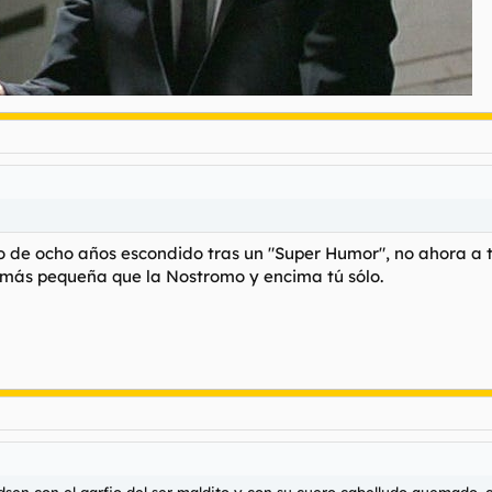
o de ocho años escondido tras un "Super Humor", no ahora a 
á más pequeña que la Nostromo y encima tú sólo.
sen con el garfio del ser maldito y con su cuero cabelludo quemado, cr