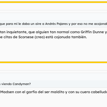
e, que para mí le daba un aire a Andrés Pajares y por eso no me acojon
an inquietante, que alguien tan normal como Griffin Dunne y
que citas de Scorsese (creo) está cojonuda también.
los viendo Candyman?
a Madsen con el garfio del ser maldito y con su cuero cabellu