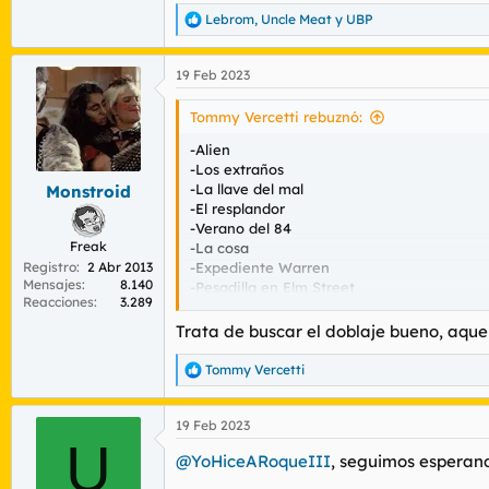
Lebrom
,
Uncle Meat
y
UBP
R
e
a
19 Feb 2023
c
c
i
Tommy Vercetti rebuznó:
o
n
-Alien
e
-Los extraños
s
-La llave del mal
Monstroid
:
-El resplandor
-Verano del 84
Freak
-La cosa
Registro
2 Abr 2013
-Expediente Warren
Mensajes
8.140
-Pesadilla en Elm Street
Reacciones
3.289
-La semilla del Diablo
-Psicosis
Trata de buscar el doblaje bueno, aquel
Reconozco que no he visto nunca El exorcis
Tommy Vercetti
R
e
a
19 Feb 2023
c
U
c
@YoHiceARoqueIII
, seguimos esperan
i
o