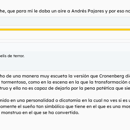
rle su colega cada vez más podrido a cortarle el rollo y se iba a a tr
Noche, que para mí le daba un aire a Andrés Pajares y por eso
lis de terror.
ho de una manera muy escueta la versión que Cronenberg dio 
mor tormentosa, como en la escena en la que la transformació
o y ella no es capaz de dejarlo por la pena patética que sien
sumido en una personalidad o dicotomía en la cual no ves si
comente el sueño tan simbólico que tiene en el que es una m
 monstruo en el que se ha convertido.