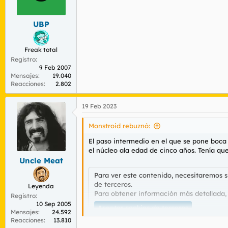
n
e
s
UBP
:
Freak total
Registro
9 Feb 2007
Mensajes
19.040
Reacciones
2.802
19 Feb 2023
Monstroid rebuznó:
El paso intermedio en el que se pone boca
el núcleo ala edad de cinco años. Tenía qu
Uncle Meat
Para ver este contenido, necesitaremos 
de terceros.
Leyenda
Para obtener información más detallada,
Registro
10 Sep 2005
Aceptar cookies de terceros
Mensajes
24.592
Reacciones
13.810