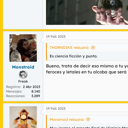
19 Feb 2023
THORNDIKE rebuznó:
Es ciencia ficción y punto.
Bueno, trata de decir eso mismo a tu y
Monstroid
feroces y letales en tu alcoba que ser
Freak
Registro
2 Abr 2013
Mensajes
8.140
Reacciones
3.289
19 Feb 2023
Monstroid rebuznó:
Muy insano el aspecto final de Virginia Mad