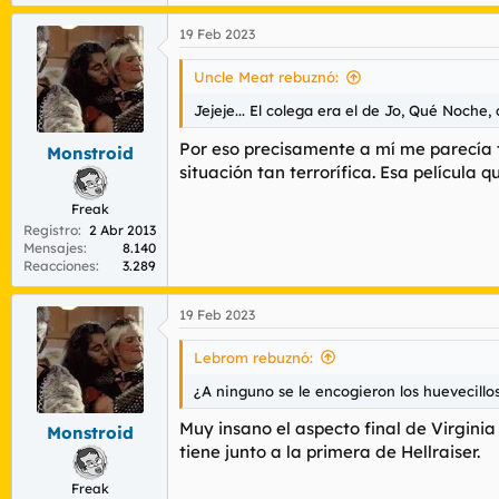
19 Feb 2023
Uncle Meat rebuznó:
Jejeje... El colega era el de Jo, Qué Noch
Por eso precisamente a mí me parecía t
Monstroid
situación tan terrorífica. Esa película 
Freak
Registro
2 Abr 2013
Mensajes
8.140
Reacciones
3.289
19 Feb 2023
Lebrom rebuznó:
¿A ninguno se le encogieron los huevecil
Muy insano el aspecto final de Virgini
Monstroid
tiene junto a la primera de Hellraiser.
Freak