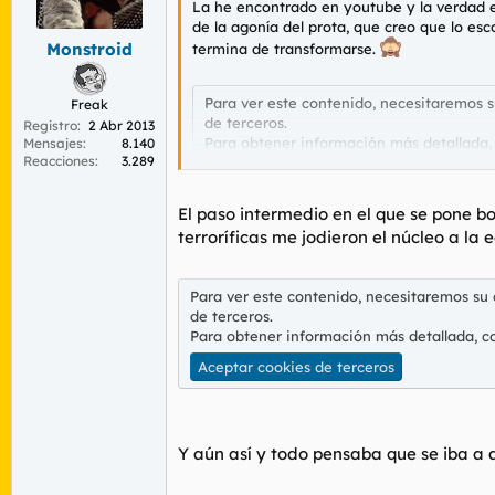
La he encontrado en youtube y la verdad e
r
n
de la agonía del prota, que creo que lo es
d
i
Monstroid
e
c
termina de transformarse.
l
i
t
o
Para ver este contenido, necesitaremos 
Freak
e
de terceros.
Registro
2 Abr 2013
m
Para obtener información más detallada,
Mensajes
8.140
a
Reacciones
3.289
Aceptar cookies de terceros
El paso intermedio en el que se pone 
terroríficas me jodieron el núcleo a la
Para ver este contenido, necesitaremos su
de terceros.
Para obtener información más detallada, c
Aceptar cookies de terceros
Y aún así y todo pensaba que se iba a a