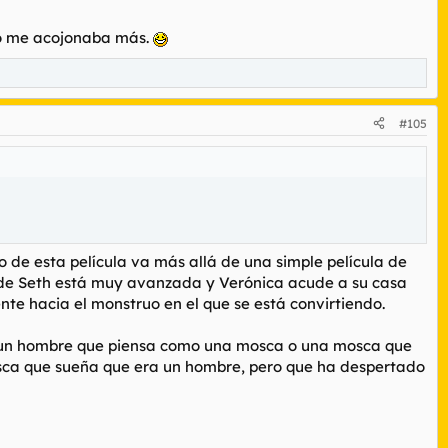
ansformar.
 no me acojonaba más.
#105
de esta película va más allá de una simple película de
n de Seth está muy avanzada y Verónica acude a su casa
te hacia el monstruo en el que se está convirtiendo.
 es un hombre que piensa como una mosca o una mosca que
osca que sueña que era un hombre, pero que ha despertado