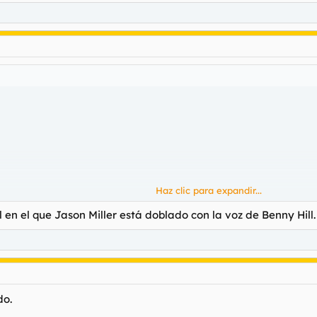
Haz clic para expandir...
 en el que Jason Miller está doblado con la voz de Benny Hill.
ta y finalmente me la pondré por este hilo, que se menciona varias ve
do.