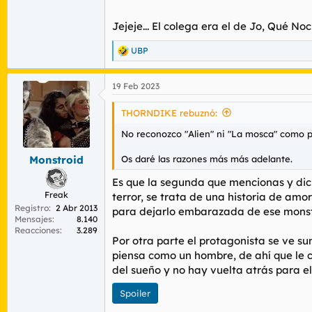
Y aún así y todo pensaba que se iba aparece
Jejeje... El colega era el de Jo, Qué 
UBP
R
e
a
19 Feb 2023
c
c
i
THORNDIKE rebuznó:
o
n
No reconozco "Alien" ni "La mosca" como pe
e
s
Os daré las razones más más adelante.
Monstroid
:
Es que la segunda que mencionas y dic
Freak
terror, se trata de una historia de a
Registro
2 Abr 2013
para dejarlo embarazada de ese monstru
Mensajes
8.140
Reacciones
3.289
Por otra parte el protagonista se ve 
piensa como un hombre, de ahí que le 
del sueño y no hay vuelta atrás para el
Spoiler