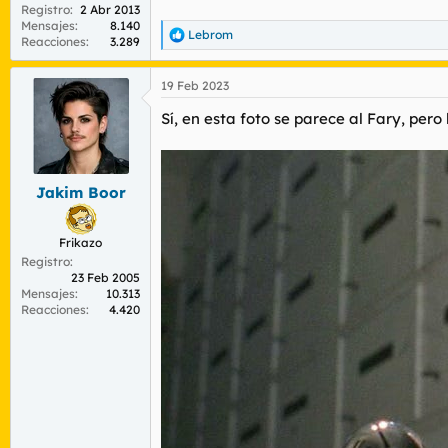
Registro
2 Abr 2013
Mensajes
8.140
Lebrom
R
Reacciones
3.289
e
a
19 Feb 2023
c
c
Sí, en esta foto se parece al Fary, pero 
i
o
n
e
s
Jakim Boor
:
Frikazo
Registro
23 Feb 2005
Mensajes
10.313
Reacciones
4.420