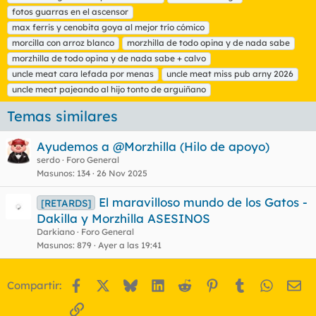
a
fotos guarras en el ascensor
s
max ferris y cenobita goya al mejor trío cómico
morcilla con arroz blanco
morzhilla de todo opina y de nada sabe
morzhilla de todo opina y de nada sabe + calvo
uncle meat cara lefada por menas
uncle meat miss pub arny 2026
uncle meat pajeando al hijo tonto de arguiñano
Temas similares
Ayudemos a @Morzhilla (Hilo de apoyo)
serdo
Foro General
Masunos
134
26 Nov 2025
El maravilloso mundo de los Gatos -
[RETARDS]
Dakilla y Morzhilla ASESINOS
Darkiano
Foro General
Masunos
879
Ayer a las 19:41
Facebook
X
Bluesky
LinkedIn
Reddit
Pinterest
Tumblr
WhatsA
Em
Compartir:
Enlace