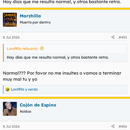
Hay días que me resulta normal, y otros bastante retra.
:
Morzhilla
Muerto por dentro
8 Jul 2026
#455
Lord90s rebuznó:
Hay días que me resulta normal, y otros bastante retra.
Normal??? Por favor no me insultes o vamos a terminar
muy mal tu y yo
Lord90s
y
serdo
R
e
a
Cojón de Espino
c
c
Asiduo
i
o
n
8 Jul 2026
#456
e