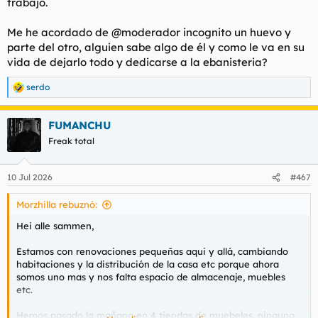
trabajo.
Me he acordado de @moderador incognito un huevo y
parte del otro, alguien sabe algo de él y como le va en su
vida de dejarlo todo y dedicarse a la ebanisteria?
serdo
R
e
a
FUMANCHU
c
c
Freak total
i
o
n
10 Jul 2026
#467
e
s
Morzhilla rebuznó:
:
Hei alle sammen,
Estamos con renovaciones pequeñas aqui y allá, cambiando
habitaciones y la distribución de la casa etc porque ahora
somos uno mas y nos falta espacio de almacenaje, muebles
etc.
Hemos pasado la mañana en 4 tiendas de muebeles, ninguna