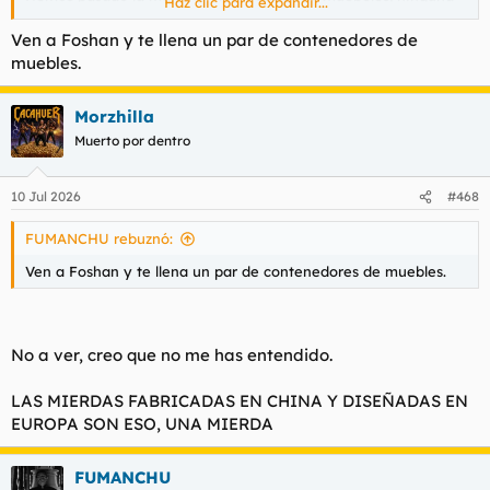
Haz clic para expandir...
Ikea. Menuda mierda de todo joder. Las únicas cosas medio
decentes ya son tiendas de rango alto y te soplan un pastizal.
Ven a Foshan y te llena un par de contenedores de
muebles.
Total, he empezado a buscar cosas a traves de chatgpt y me he
apuntado a un curso de ebanistería con la suerte que el taller
esta a 13 minutos de mi casa y a 6 del trabajo.
Morzhilla
Muerto por dentro
Me he acordado de @moderador incognito un huevo y parte
del otro, alguien sabe algo de él y como le va en su vida de
dejarlo todo y dedicarse a la ebanisteria?
10 Jul 2026
#468
FUMANCHU rebuznó:
Ven a Foshan y te llena un par de contenedores de muebles.
No a ver, creo que no me has entendido.
LAS MIERDAS FABRICADAS EN CHINA Y DISEÑADAS EN
EUROPA SON ESO, UNA MIERDA
FUMANCHU