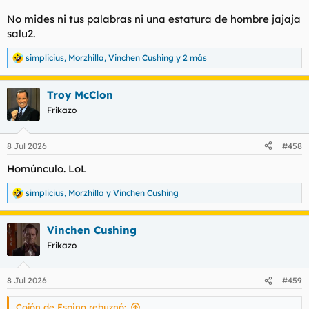
No mides ni tus palabras ni una estatura de hombre jajaja
salu2.
simplicius
,
Morzhilla
,
Vinchen Cushing
y 2 más
R
e
a
Troy McClon
c
c
Frikazo
i
o
n
8 Jul 2026
#458
e
s
Homúnculo. LoL
:
simplicius
,
Morzhilla
y
Vinchen Cushing
R
e
a
Vinchen Cushing
c
c
Frikazo
i
o
n
8 Jul 2026
#459
e
s
Cojón de Espino rebuznó:
: