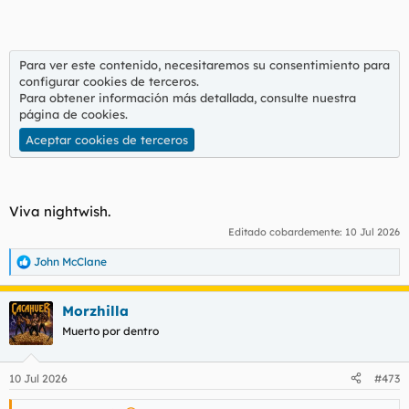
Para ver este contenido, necesitaremos su consentimiento para
configurar cookies de terceros.
Para obtener información más detallada, consulte nuestra
página de cookies
.
Aceptar cookies de terceros
Viva nightwish.
Editado cobardemente:
10 Jul 2026
John McClane
R
e
a
Morzhilla
c
c
Muerto por dentro
i
o
n
10 Jul 2026
#473
e
s