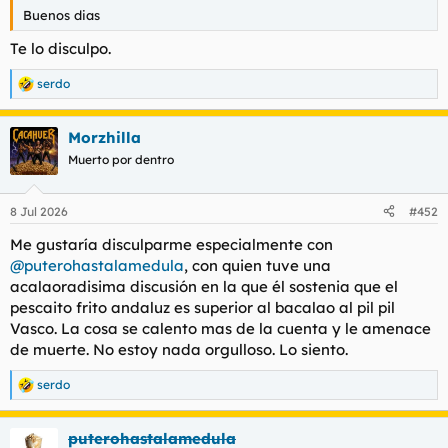
t
o
Buenos dias
e
m
Te lo disculpo.
a
serdo
R
e
a
Morzhilla
c
c
Muerto por dentro
i
o
n
8 Jul 2026
#452
e
s
Me gustaría disculparme especialmente con
:
@puterohastalamedula
, con quien tuve una
acalaoradisima discusión en la que él sostenia que el
pescaito frito andaluz es superior al bacalao al pil pil
Vasco. La cosa se calento mas de la cuenta y le amenace
de muerte. No estoy nada orgulloso. Lo siento.
serdo
R
e
a
puterohastalamedula
c