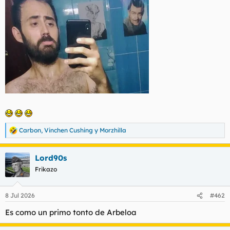
Carbon
,
Vinchen Cushing
y
Morzhilla
R
e
a
Lord90s
c
c
Frikazo
i
o
n
8 Jul 2026
#462
e
s
Es como un primo tonto de Arbeloa
: