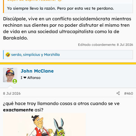
Yo siempre llevo la razón. Pero por esta vez te perdono.
Discúlpale, vive en un conflicto socialdemócrata mientras
rechinan sus dientes por no poder disfrutar el mismo tren
de vida en una sociedad ultracapitalista como la de
Barakaldo.
Editado cobardemente:
8 Jul 2026
serdo
,
simplicius
y
Morzhilla
R
e
a
John McClane
c
c
I ❤ Alfonso
i
o
n
8 Jul 2026
#460
e
s
¿qué hace troy llamando cosas a otros cuando se ve
:
exactamente
así?