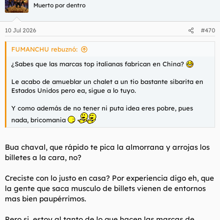
c
Muerto por dentro
i
o
n
10 Jul 2026
#470
e
s
FUMANCHU rebuznó:
:
¿Sabes que las marcas top italianas fabrican en China?
Le acabo de amueblar un chalet a un tio bastante sibarita en
Estados Unidos pero ea, sigue a lo tuyo.
Y como además de no tener ni puta idea eres pobre, pues
nada, bricomania
Bua chaval, que rápido te pica la almorrana y arrojas los
billetes a la cara, no?
Creciste con lo justo en casa? Por experiencia digo eh, que
la gente que saca musculo de billets vienen de entornos
mas bien paupérrimos.
Pero si, estoy al tanto de lo que hacen las marcas de