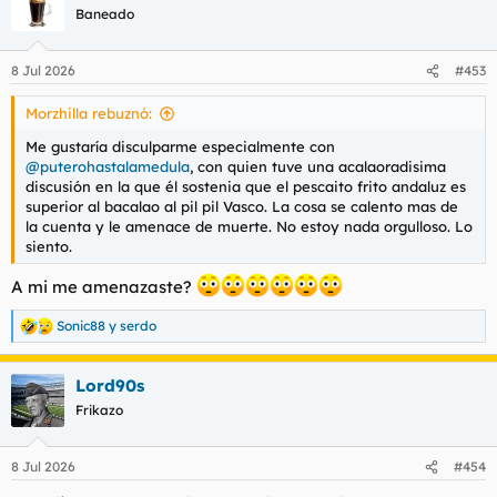
c
Baneado
i
o
n
8 Jul 2026
#453
e
s
Morzhilla rebuznó:
:
Me gustaría disculparme especialmente con
@puterohastalamedula
, con quien tuve una acalaoradisima
discusión en la que él sostenia que el pescaito frito andaluz es
superior al bacalao al pil pil Vasco. La cosa se calento mas de
la cuenta y le amenace de muerte. No estoy nada orgulloso. Lo
siento.
A mi me amenazaste?
Sonic88
y
serdo
R
e
a
Lord90s
c
c
Frikazo
i
o
n
8 Jul 2026
#454
e
s