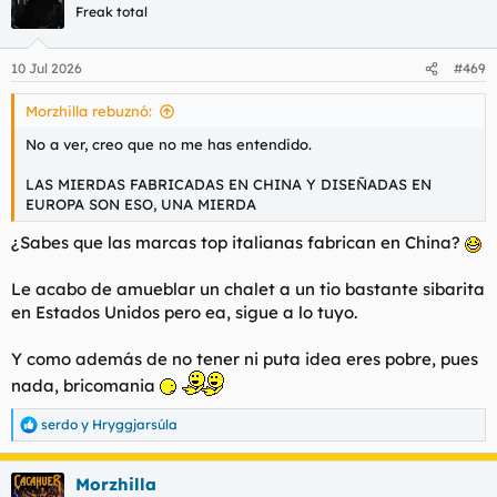
Freak total
10 Jul 2026
#469
Morzhilla rebuznó:
No a ver, creo que no me has entendido.
LAS MIERDAS FABRICADAS EN CHINA Y DISEÑADAS EN
EUROPA SON ESO, UNA MIERDA
¿Sabes que las marcas top italianas fabrican en China?
Le acabo de amueblar un chalet a un tio bastante sibarita
en Estados Unidos pero ea, sigue a lo tuyo.
Y como además de no tener ni puta idea eres pobre, pues
nada, bricomania
serdo
y
Hryggjarsúla
R
e
a
Morzhilla
c