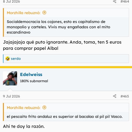
8 Jul 2026
#464
e
s
Morzhilla rebuznó:
:
Socialdemocracia los cojones, esto es capitalismo de
monopolio y carteles. Vivis muy engañados con el mito
escandinavo
Jajajajaja qué puto ignorante. Anda, toma, ten 5 euros
para comprar papel Albal
serdo
R
e
a
Edelweiss
c
c
180% subnormal
i
o
n
9 Jul 2026
#465
e
s
Morzhilla rebuznó:
:
el pescaito frito andaluz es superior al bacalao al pil pil Vasco.
Ahí te doy la razón.