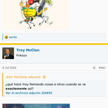
serdo
R
e
a
Troy McClon
c
c
Frikazo
i
o
n
8 Jul 2026
#461
e
s
John McClane rebuznó:
:
¿qué hace troy llamando cosas a otros cuando se ve
exactamente
así?
Ver el archivos adjunto 224835