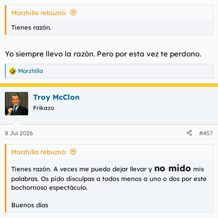
s
Morzhilla rebuznó:
:
Tienes razón.
Yo siempre llevo la razón. Pero por esta vez te perdono.
Morzhilla
R
e
a
Troy McClon
c
c
Frikazo
i
o
n
8 Jul 2026
#457
e
s
Morzhilla rebuznó:
:
no mido
Tienes razón. A veces me puedo dejar llevar y
mis
palabras. Os pido disculpas a todos menos a uno o dos por este
bochornoso espectáculo.
Buenos días