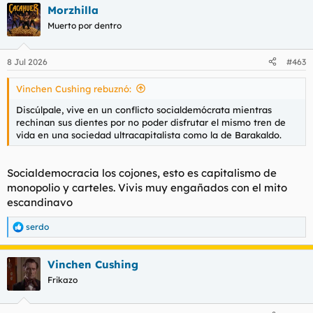
Morzhilla
Muerto por dentro
8 Jul 2026
#463
Vinchen Cushing rebuznó:
Discúlpale, vive en un conflicto socialdemócrata mientras
rechinan sus dientes por no poder disfrutar el mismo tren de
vida en una sociedad ultracapitalista como la de Barakaldo.
Socialdemocracia los cojones, esto es capitalismo de
monopolio y carteles. Vivis muy engañados con el mito
escandinavo
serdo
R
e
a
Vinchen Cushing
c
c
Frikazo
i
o
n