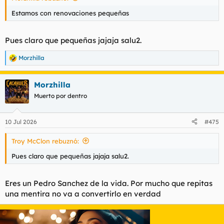
Estamos con renovaciones pequeñas
Pues claro que pequeñas jajaja salu2.
Morzhilla
R
e
a
Morzhilla
c
c
Muerto por dentro
i
o
n
10 Jul 2026
#475
e
s
Troy McClon rebuznó:
:
Pues claro que pequeñas jajaja salu2.
Eres un Pedro Sanchez de la vida. Por mucho que repitas
una mentira no va a convertirlo en verdad