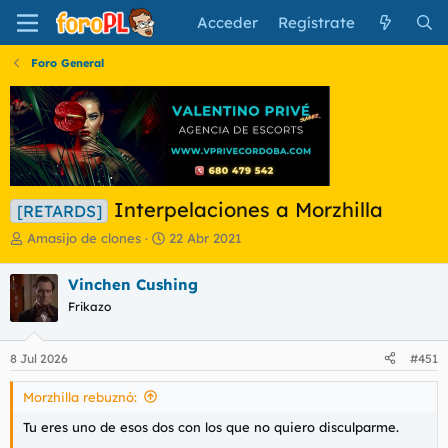
Acceder
Regístrate
Foro General
Interpelaciones a Morzhilla
[RETARDS]
I
F
Amasijo de clones
22 Abr 2021
n
e
i
c
Vinchen Cushing
c
h
Frikazo
i
a
a
d
d
e
8 Jul 2026
#451
o
i
r
n
Morzhilla rebuznó:
d
i
e
c
Tu eres uno de esos dos con los que no quiero disculparme.
l
i