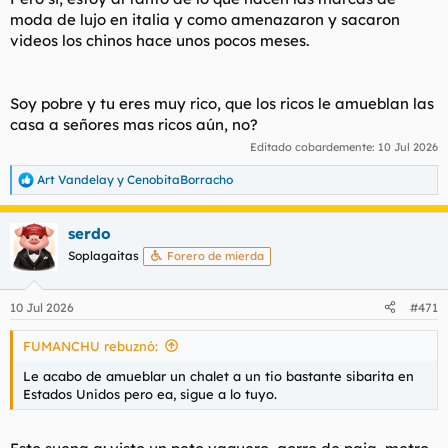
moda de lujo en italia y como amenazaron y sacaron
videos los chinos hace unos pocos meses.
Soy pobre y tu eres muy rico, que los ricos le amueblan las
casa a señores mas ricos aún, no?
Editado cobardemente:
10 Jul 2026
Art Vandelay
y
CenobitaBorracho
R
e
a
serdo
c
c
Soplagaitas
Forero de mierda
i
o
n
10 Jul 2026
#471
e
s
FUMANCHU rebuznó:
:
Le acabo de amueblar un chalet a un tio bastante sibarita en
Estados Unidos pero ea, sigue a lo tuyo.