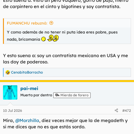
Esto suena a: visto un peto vaquero, gorro de paja, metro
de carpintero en el cinto y bigotines y soy contratista.
FUMANCHU rebuznó:
Y como además de no tener ni puta idea eres pobre, pues
nada, bricomania
Y esto suena a: soy un contratista mexicano en USA y me
las doy de poderoso.
CenobitaBorracho
R
e
a
pai-mei
c
c
Muerto por dentro
Mierda de forero
i
o
n
10 Jul 2026
#472
e
s
Mira,
@Morzhilla
, diez veces mejor que la de megadeth y
:
si me dices que no es que estás sordo.