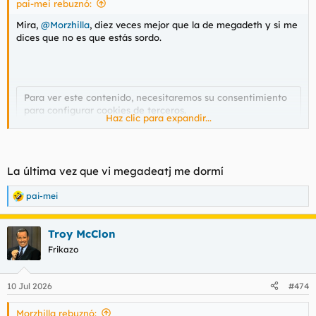
pai-mei rebuznó:
:
Mira,
@Morzhilla
, diez veces mejor que la de megadeth y si me
dices que no es que estás sordo.
Para ver este contenido, necesitaremos su consentimiento
para configurar cookies de terceros.
Haz clic para expandir...
Para obtener información más detallada, consulte nuestra
página de cookies
.
Aceptar cookies de terceros
La última vez que vi megadeatj me dormí
pai-mei
R
Viva nightwish.
e
a
Troy McClon
c
c
Frikazo
i
o
n
10 Jul 2026
#474
e
s
Morzhilla rebuznó:
: